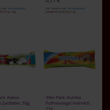
€
0,71 €
n
,
exkl.
Versandkosten
Inkl. Steuern
,
exkl.
Versandkosten
8,10 €
je 1 kg
Entspricht
26,30 €
je 1 kg
ck: Kokos-
30er-Pack: Rumba
Zartbitter, 50g
Puffreisriegel Vollmilch,
21g