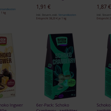
Sonderan
1,91 €
1,87 
ersandkosten
 1 kg
Inkl. Steuern
,
exkl.
Versandkosten
Inkl. Steuer
Entspricht
38,20 €
je 1 kg
Entspricht
2
choko Ingwer
6er-Pack: Schoko
Schoko
 80g
Cranberry - zartbitter,
zartbit