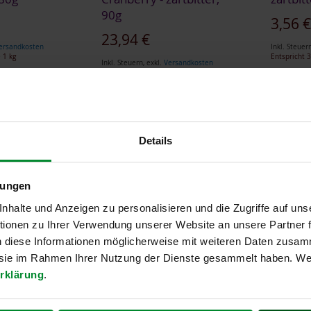
90g
Sonderan
3,56 
23,94 €
ersandkosten
Inkl. Steuer
 1 kg
Entspricht
3
Inkl. Steuern
,
exkl.
Versandkosten
Entspricht
44,33 €
je 1 kg
Details
lungen
halte und Anzeigen zu personalisieren und die Zugriffe auf uns
ionen zu Ihrer Verwendung unserer Website an unsere Partner
n diese Informationen möglicherweise mit weiteren Daten zusam
e sie im Rahmen Ihrer Nutzung der Dienste gesammelt haben. Wei
rklärung
.
ttel-Kokos
6er-Pack: Schoko-Delight
6er-Pac