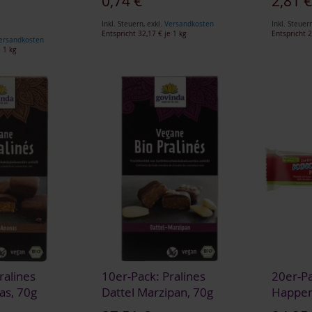
0,74 €
2,81 
Inkl. Steuern
,
exkl.
Versandkosten
Inkl. Steuer
Entspricht
32,17 €
je 1 kg
Entspricht
2
ersandkosten
 1 kg
ralines
10er-Pack: Pralines
20er-Pa
s, 70g
Dattel Marzipan, 70g
Happen 