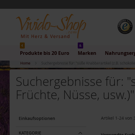
Produkte
Direkt
bis
zum
20
Inhalt
Euro
Produkte
bis
5
Euro
€
&
Produkte bis 20 Euro
Marken
Nahrungser
Produkte
bis
Home
Suchergebnisse für: "süße Knabberartikel (z.B. schokolie
10
Euro
Suchergebnisse für: "s
Produkte
bis
Früchte, Nüsse, usw.)"
20
Euro
Marken
Allos
Artikel
1
-
24
von
Einkaufsoptionen
Arche
Barnhouse
KATEGORIE
Verwandte Suchb