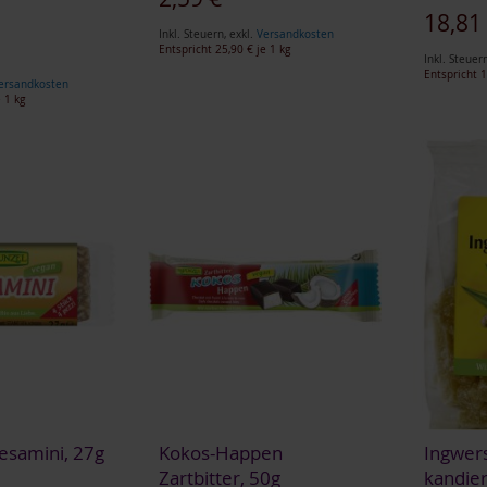
18,81
Inkl. Steuern
,
exkl.
Versandkosten
Entspricht
25,90 €
je 1 kg
Inkl. Steuer
Entspricht
1
ersandkosten
 1 kg
esamini, 27g
Kokos-Happen
Ingwer
Zartbitter, 50g
kandier