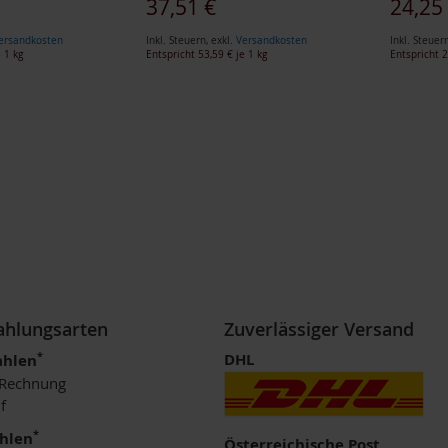
Sonderangebot
Sonderan
37,51 €
24,25
ersandkosten
Inkl. Steuern
,
exkl.
Versandkosten
Inkl. Steuer
 1 kg
Entspricht
53,59 €
je 1 kg
Entspricht
2
eite
r
Zahlungsarten
Zuverlässiger Versand
*
DHL
ahlen
 Rechnung
f
*
ahlen
Österreichische Post