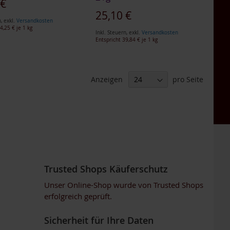
gebot
 €
Sonderangebot
25,10 €
n
,
exkl.
Versandkosten
4,25 €
je 1 kg
Inkl. Steuern
,
exkl.
Versandkosten
Entspricht
39,84 €
je 1 kg
Anzeigen
pro Seite
Trusted Shops Käuferschutz
Unser Online-Shop wurde von Trusted Shops
erfolgreich geprüft.
Sicherheit für Ihre Daten