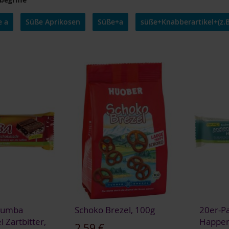
e a
Süße Aprikosen
Süße+a
süße+Knabberartikel+(z.B
 Rumba
Schoko Brezel, 100g
20er-Pa
l Zartbitter,
Happen 
2,59 €