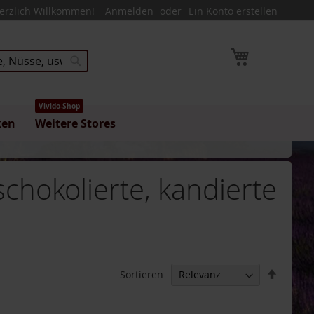
erzlich Willkommen!
Anmelden
Ein Konto erstellen
Mein Warenk
Suche
Vivido-Shop
ken
Weitere Stores
schokolierte, kandierte
In
Sortieren
absteig
Reihenf