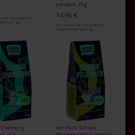
kandiert, 75g
gebot
€
Sonderangebot
14,96 €
n
,
exkl.
Versandkosten
4,93 €
je 1 kg
Inkl. Steuern
,
exkl.
Versandkosten
Entspricht
24,93 €
je 1 kg
 Cranberry -
6er-Pack: Schoko
ter, 90g
Pflaumen mit Zartbitter-