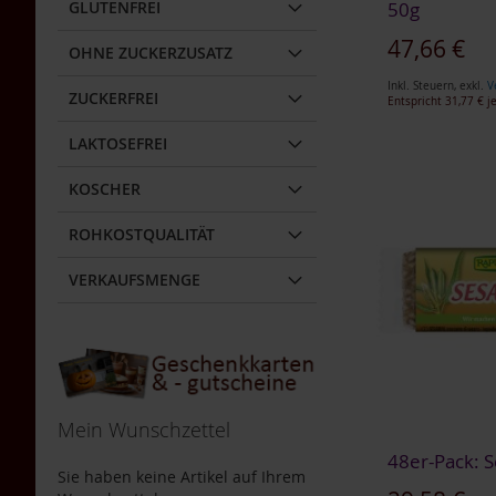
50g
GLUTENFREI
Kaffa
Wildkaffee
Sonderangebot
47,66 €
OHNE ZUCKERZUSATZ
Lebensbaum
Inkl. Steuern
,
exkl.
V
In den Warenkorb
ZUCKERFREI
Life
Entspricht
31,77 €
je
In den Warenkorb
In den Warenkorb
Light
ZUR
In den Warenkorb
LAKTOSEFREI
ZUR
ZUR
Morgenland
WUNSCHLISTE
ZUR
KOSCHER
Naturella
WUNSCHLISTE
WUNSCHLISTE
HINZUFÜGEN
WUNSCHLISTE
Primavera
HINZUFÜGEN
HINZUFÜGEN
ROHKOSTQUALITÄT
HINZUFÜGEN
Rapunzel
VERKAUFSMENGE
Raw
Bite
Rosengarten
Schnitzer
Sonnentor
Mein Wunschzettel
Werz
48er-Pack: S
Sie haben keine Artikel auf Ihrem
Yogi