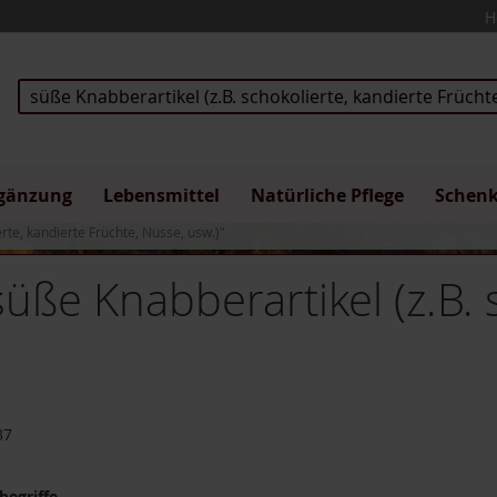
H
Suche
gänzung
Lebensmittel
Natürliche Pflege
Schen
rte, kandierte Früchte, Nüsse, usw.)"
üße Knabberartikel (z.B. 
37
egriffe