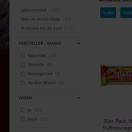
Bauckhof
Artikel
Lebensmittel
37
Süße
Süß
Beltane
Artikel
Neu im Vivido-Shop
4
Benecos
Artikel
Produkte bis 20 Euro
18
Davert
Dr.
HERSTELLER / MARKE
Ewald
Töth
Rapunzel
23
Eden
Govinda
8
/
Rosengarten
4
Würzl
Farfalla
Huober Brezel
2
Fontaine
VEGAN
Govinda
Heirler
Ja
22
Herbaria
Nein
15
30er-Pack:
Holle
Puffreisriege