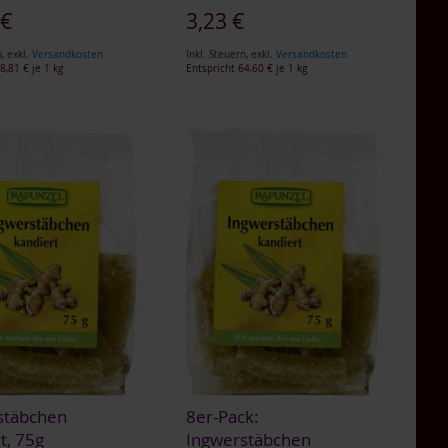
 €
3,23 €
n
,
exkl.
Versandkosten
Inkl. Steuern
,
exkl.
Versandkosten
8,81 €
je 1 kg
Entspricht
64,60 €
je 1 kg
stäbchen
8er-Pack:
t, 75g
Ingwerstäbchen