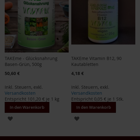
K
E
m
e
B
a
s
e
n
-
TAKEme - Glücksnahrung
TAKEme Vitamin B12, 90
G
Basen-Grün, 500g
Kautabletten
r
ü
50,60 €
4,18 €
n
Inkl. Steuern
,
exkl.
Inkl. Steuern
,
exkl.
T
Versandkosten
Versandkosten
A
Entspricht
101,20 €
je 1 kg
Entspricht
0,05 €
je 1 Stk.
K
E
In den Warenkorb
In den Warenkorb
m
e
ZUR
ZUR
B
I
WUNSCHLISTE
WUNSCHLISTE
O
K
HINZUFÜGEN
HINZUFÜGEN