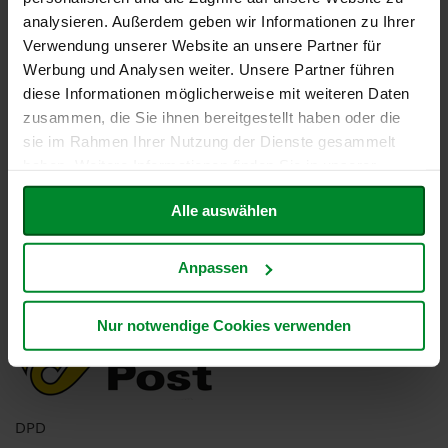
Lastschrift
analysieren. Außerdem geben wir Informationen zu Ihrer
Sofortüberweisung
Verwendung unserer Website an unsere Partner für
Kreditkarte
Werbung und Analysen weiter. Unsere Partner führen
diese Informationen möglicherweise mit weiteren Daten
*über Klarna
zusammen, die Sie ihnen bereitgestellt haben oder die
sie im Rahmen Ihrer Nutzung der Dienste gesammelt
haben. Weitere Informationen finden Sie in unserer
Datenschutzerklärung
.
Alle auswählen
Zuverlässiger Versand
DHL
Anpassen
Nur notwendige Cookies verwenden
Österreichische Post
DPD