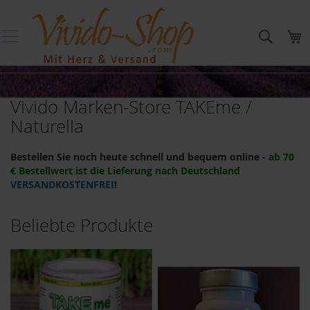
Direkt
NATURELLA
zum
Suche
M
Inhalt
B
e
l
i
e
Vivido Marken-Store TAKEme /
b
t
Naturella
e
P
r
Bestellen Sie noch heute schnell und bequem online -
ab 70
o
€ Bestellwert ist die Lieferung nach Deutschland
d
VERSANDKOSTENFREI
!
u
k
t
Beliebte Produkte
e
TAKEme
Glücksnahrung
T
A