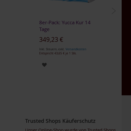
8er-Pack: Yucca Kur 14
6
Tage
C
3
349,23 €
So
1
Inkl. Steuern
,
exkl.
Versandkosten
Entspricht
43,65 €
je 1 Stk.
Ink
En
ZUR
WUNSCHLISTE
HINZUFÜGEN
Trusted Shops Käuferschutz
Unser Online-Shop wurde von Trusted Shops