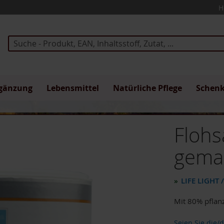
H
Suche
gänzung
Lebensmittel
Natürliche Pflege
Schen
Floh
gema
LIFE LIGHT
»
Mit 80% pflanz
Seien Sie die/