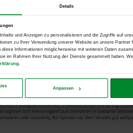
HINZUFÜGEN
Details
rtungen
lungen
halte und Anzeigen zu personalisieren und die Zugriffe auf uns
ionen zu Ihrer Verwendung unserer Website an unsere Partner
n diese Informationen möglicherweise mit weiteren Daten zusam
Plantago ovata/Psyllium) gelten wegen des hohen pflanz
e sie im Rahmen Ihrer Nutzung der Dienste gesammelt haben. Wei
ldegard von Bingen als wertvoller Beitrag zu einer ballas
rklärung
.
ies
Anpassen
reichlich Flüssigkeit verzehren. 1 Teelöffel entspricht ca. 2 g Fl
n eigenen sich hervorragend zum Einrühren in Getränke (Wasser,
ackwaren oder Desserts). Bei Speisen vor dem Verzehr gut aufquel