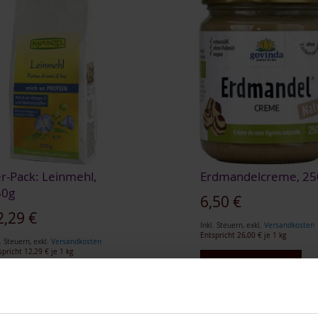
r-Pack: Leinmehl,
Erdmandelcreme, 25
50g
6,50 €
2,29 €
Inkl. Steuern
,
exkl.
Versandkosten
Entspricht
26,00 €
je 1 kg
. Steuern
,
exkl.
Versandkosten
spricht
12,29 €
je 1 kg
In den Warenkorb
ZUR
In den Warenkorb
WUNSCHLISTE