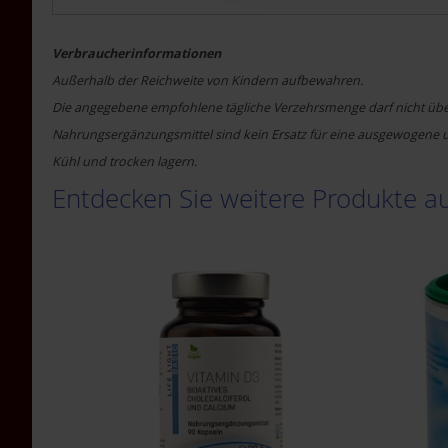
Kräuterdestillate
Sonnengrün
Verbraucherinformationen
Spezielle
Außerhalb der Reichweite von Kindern aufbewahren.
Nahrungsergänzung
Die angegebene empfohlene tägliche Verzehrsmenge darf nicht übe
Sport-
Nahrungsergänzungsmittel sind kein Ersatz für eine ausgewogene
Nahrungsergänzung
Kühl und trocken lagern.
TAKEme
TAKEme
Entdecken Sie weitere Produkte 
Glücksnahrung
Basen-
Grün
TAKEme
Nahrungsergänzungen
TAKEme
Vitamin
B12
-
Kautabletten
2er-