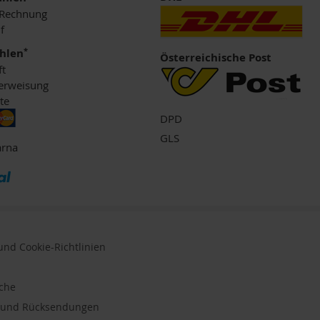
 Rechnung
f
*
ahlen
Österreichische Post
ft
erweisung
te
DPD
GLS
arna
nd Cookie-Richtlinien
uche
n und Rücksendungen