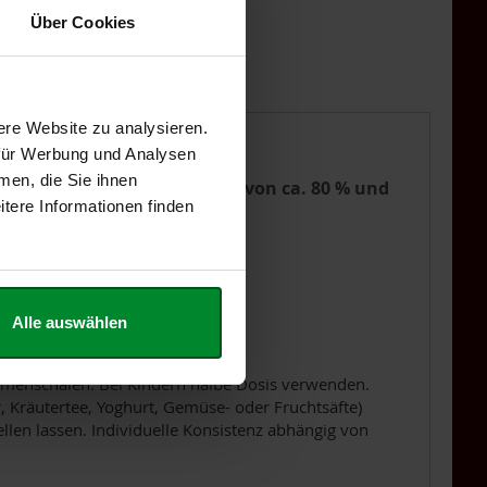
HINZUFÜGEN
Über Cookies
ere Website zu analysieren.
 für Werbung und Analysen
men, die Sie ihnen
lichen Ballaststoffgehalts von ca. 80 % und
tere Informationen finden
tstoffreichen Ernährung.
Alle auswählen
ohsamenschalen. Bei Kindern halbe Dosis verwenden.
 Kräutertee, Yoghurt, Gemüse- oder Fruchtsäfte)
len lassen. Individuelle Konsistenz abhängig von