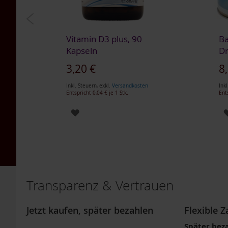
Packs
4er-
Packs
Vitamin D3 plus, 90
B
6er-
Kapseln
Dr
Packs
3,20 €
8
TAKEme
Glücksnahrung
Inkl. Steuern
,
exkl.
Versandkosten
Inkl
Mandarine-
Entspricht
0,04 €
je 1 Stk.
Ent
Apfel
ZUR
TAKEme
Glücksnahrung
WUNSCHLISTE
BIO
HINZUFÜGEN
Kakao-
Banane
TAKEme
Transparenz & Vertrauen
Plus
TAKEme
Omega-
Jetzt kaufen, später bezahlen
Flexible 
3
Später bez