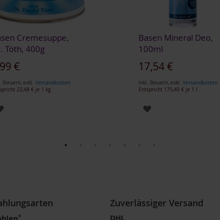
asen Cremesuppe,
Basen Mineral Deo,
. Töth, 400g
100ml
,99 €
17,54 €
. Steuern
,
exkl.
Versandkosten
Inkl. Steuern
,
exkl.
Versandkosten
spricht
22,48 €
je 1 kg
Entspricht
175,40 €
je 1 l
ZUR
ZUR
WUNSCHLISTE
WUNSCHLISTE
HINZUFÜGEN
HINZUFÜGEN
Zahlungsarten
Zuverlässiger Versand
*
DHL
ahlen