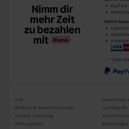
DHA
Kauf auf
TCM-
Ratenkau
Produkte
Sofort bez
Vitamine
Lastschri
Lebensmittel
Sofortüb
Einzelpackungen
Kreditkar
Aufstriche
Backen
*über Kl
Brot
Babynahrung
/
Säuglingsnahrung
Fette,
Öle
AGB
Datenschutz u
Getränke
Widerruf & Widerrufsformular
Suchbegriffe
&
Versand / Lieferung
Erweiterte S
Getränkepulver
Zahlungsarten
Bestellunge
Getreide