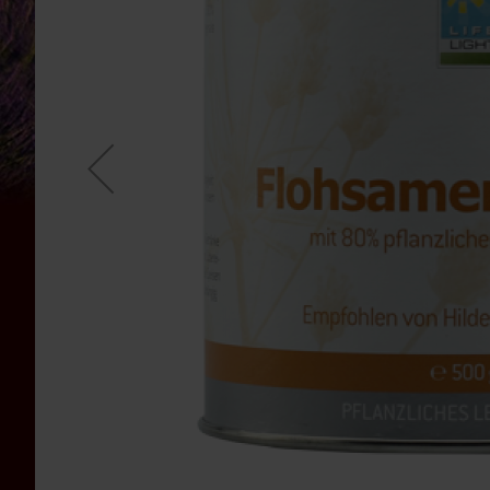
Bauckhof
Beltane
Benecos
Davert
Dr.
Ewald
Töth
Eden
/
Würzl
Farfalla
Fontaine
Govinda
Heirler
Herbaria
Holle