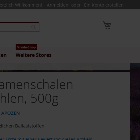
erzlich Willkommen!
Anmelden
Ein Konto erstellen
Mein Warenk
Suche
Vivido-Shop
ken
Weitere Stores
samenschalen
hlen, 500g
 / APOZEN
lichen Ballaststoffen
der Erste mit einer Bewertung dieses Artikels