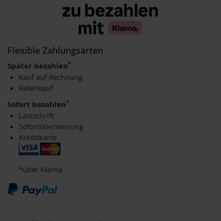
u
p
i
n
o
Flexible Zahlungsarten
G
e
*
Später bezahlen
t
Kauf auf Rechnung
r
Ratenkauf
e
i
*
Sofort bezahlen
d
Lastschrift
e
k
Sofortüberweisung
a
Kreditkarte
f
f
e
*über Klarna
e
A
m
i
n