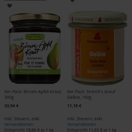
ZUR
WUNSCHLISTE
B
WUNSCHLISTE
e
HINZUFÜGEN
n
HINZUFÜGEN
e
c
o
s
D
a
v
e
r
t
6er-Pack: Birnen-Apfel-Kraut,
6er-Pack: Streich's drauf
D
r
300g
Gelbie, 160g
.
33,94 €
11,18 €
E
w
a
Inkl. Steuern
,
exkl.
Inkl. Steuern
,
exkl.
l
Versandkosten
Versandkosten
d
Entspricht
18,86 €
je 1 kg
Entspricht
11,65 €
je 1 kg