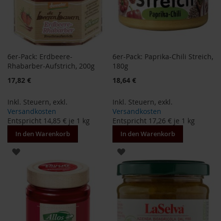
S
o
n
n
e
n
t
6er-Pack: Erdbeere-
6er-Pack: Paprika-Chili Streich,
o
Rhabarber-Aufstrich, 200g
180g
r
17,82 €
18,64 €
W
e
Inkl. Steuern
,
exkl.
Inkl. Steuern
,
exkl.
r
Versandkosten
Versandkosten
z
Entspricht
14,85 €
je 1 kg
Entspricht
17,26 €
je 1 kg
In den Warenkorb
In den Warenkorb
Y
o
ZUR
ZUR
g
i
WUNSCHLISTE
WUNSCHLISTE
T
e
HINZUFÜGEN
HINZUFÜGEN
a
Nahrungsergänzung