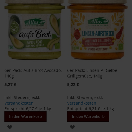
HINZUFÜGEN
HINZUFÜGEN
i
s
2
0
E
u
r
o
Marken
A
6er-Pack: Auf's Brot Avocado,
6er-Pack: Linsen-A. Gelbe
l
l
140g
Grillgemüse, 140g
o
5,27 €
5,22 €
s
Inkl. Steuern
,
exkl.
Inkl. Steuern
,
exkl.
A
r
Versandkosten
Versandkosten
c
Entspricht
6,27 €
je 1 kg
Entspricht
6,21 €
je 1 kg
h
In den Warenkorb
In den Warenkorb
e
ZUR
ZUR
B