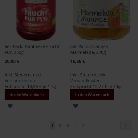
M
u
l
t
i
p
a
c
6er-Pack: Himbeere Frucht
6er-Pack: Orangen
k
Pur, 250g
Marmelade, 220g
s
Sonderangebot
20,00 €
16,86 €
D
r
Inkl. Steuern
,
exkl.
Inkl. Steuern
,
exkl.
.
Versandkosten
Versandkosten
T
Entspricht
13,33 €
je 1 kg
Entspricht
12,77 €
je 1 kg
ö
In den Warenkorb
In den Warenkorb
t
h
ZUR
ZUR
L
WUNSCHLISTE
WUNSCHLISTE
i
Seite
Seite
Weite
f
Sie
Seite
Seite
Seite
Seite
1
2
3
4
5
HINZUFÜGEN
HINZUFÜGEN
e
lesen
L