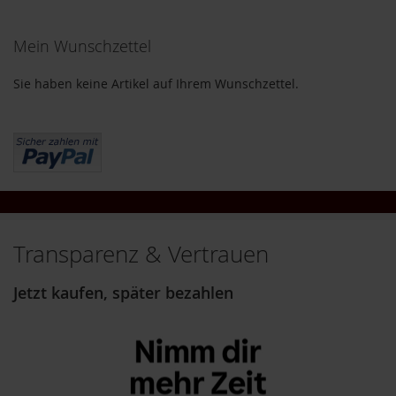
i
gerade
g
Mein Wunschzettel
Seite
h
t
Sie haben keine Artikel auf Ihrem Wunschzettel.
T
A
K
E
m
e
/
N
a
Transparenz & Vertrauen
t
u
r
Jetzt kaufen, später bezahlen
e
l
l
a
L