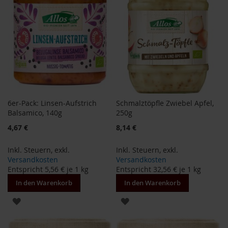
o
d
u
k
t
e
b
i
s
1
0
6er-Pack: Linsen-Aufstrich
Schmalztöpfle Zwiebel Apfel,
E
Balsamico, 140g
250g
u
r
4,67 €
8,14 €
o
Inkl. Steuern
,
exkl.
Inkl. Steuern
,
exkl.
P
Versandkosten
Versandkosten
r
Entspricht
5,56 €
je 1 kg
Entspricht
32,56 €
je 1 kg
o
d
In den Warenkorb
In den Warenkorb
u
k
ZUR
ZUR
t
WUNSCHLISTE
WUNSCHLISTE
e
b