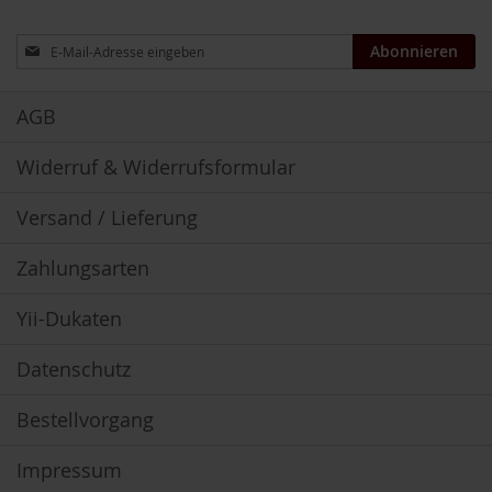
u
n
Anmeldung
Abonnieren
g
zum
Newsletter:
E
AGB
n
z
y
Widerruf & Widerrufsformular
m
e
Versand / Lieferung
F
ü
Zahlungsarten
r
K
Yii-Dukaten
i
n
d
Datenschutz
e
r
Bestellvorgang
F
ü
Impressum
r