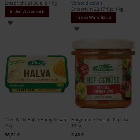
Entspricht
21,39 €
je 1 kg
Versandkosten
F
Entspricht
22,17 €
je 1 kg
o
In den Warenkorb
n
In den Warenkorb
t
ZUR
a
ZUR
i
WUNSCHLISTE
n
WUNSCHLISTE
HINZUFÜGEN
e
HINZUFÜGEN
G
o
v
i
n
d
a
H
e
i
r
12er-Pack: Halva Honig Sesam,
Hofgemüse Pascals Paprika,
l
75g
135g
e
36,21 €
2,48 €
r