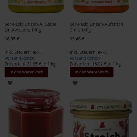
e
R
o
6er-Pack: Linsen-A. Gelbe
6er-Pack: Linsen-Aufstrich
s
Lin.Avocado, 140g
Chili, 140g
e
n
18,35 €
13,46 €
g
a
Inkl. Steuern
,
exkl.
Inkl. Steuern
,
exkl.
r
Versandkosten
Versandkosten
t
Entspricht
21,85 €
je 1 kg
Entspricht
16,02 €
je 1 kg
e
n
In den Warenkorb
In den Warenkorb
S
ZUR
ZUR
c
WUNSCHLISTE
WUNSCHLISTE
h
n
HINZUFÜGEN
HINZUFÜGEN
i
t
z
e
r