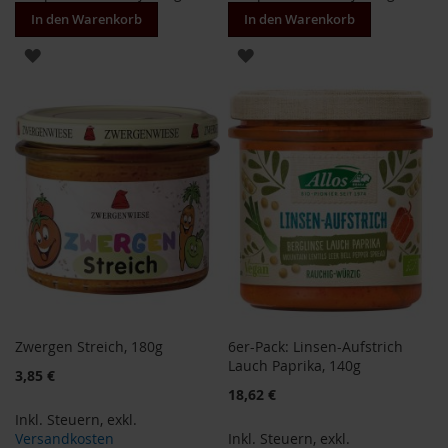
T
In den Warenkorb
In den Warenkorb
ö
t
ZUR
ZUR
h
WUNSCHLISTE
WUNSCHLISTE
E
d
HINZUFÜGEN
HINZUFÜGEN
e
n
/
W
ü
r
z
l
F
a
r
Zwergen Streich, 180g
6er-Pack: Linsen-Aufstrich
f
Lauch Paprika, 140g
a
3,85 €
l
18,62 €
l
Inkl. Steuern
,
exkl.
a
Versandkosten
Inkl. Steuern
,
exkl.