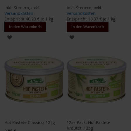
H
Inkl. Steuern
,
exkl.
Inkl. Steuern
,
exkl.
e
Versandkosten
Versandkosten
r
Entspricht
40,23 €
je 1 kg
Entspricht
18,37 €
je 1 kg
b
In den Warenkorb
In den Warenkorb
a
r
ZUR
ZUR
i
a
WUNSCHLISTE
WUNSCHLISTE
H
HINZUFÜGEN
HINZUFÜGEN
o
l
l
e
K
a
f
f
a
W
i
Hof Pastete Classico, 125g
12er-Pack: Hof Pastete
l
Kräuter, 125g
d
2,95 €