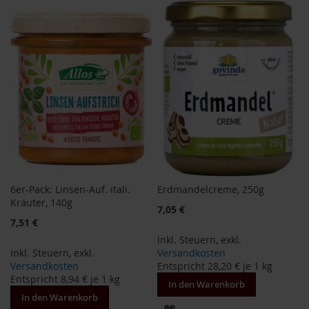
a
WUNSCHLISTE
WUNSCHLISTE
r
n
HINZUFÜGEN
HINZUFÜGEN
h
o
u
s
e
B
a
u
c
k
h
6er-Pack: Linsen-Auf. itali.
Erdmandelcreme, 250g
o
Kräuter, 140g
f
7,05 €
7,51 €
B
Inkl. Steuern
,
exkl.
e
Inkl. Steuern
,
exkl.
Versandkosten
l
Versandkosten
Entspricht
28,20 €
je 1 kg
t
Entspricht
8,94 €
je 1 kg
a
In den Warenkorb
n
In den Warenkorb
ZUR
e