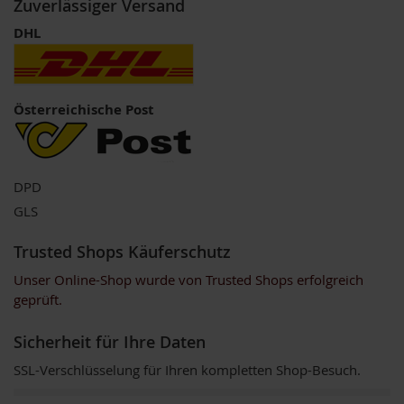
Zuverlässiger Versand
o
s
DHL
ä
u
r
e
n
Österreichische Post
B
I
O
DPD
N
a
GLS
h
r
Trusted Shops Käuferschutz
u
n
Unser Online-Shop wurde von Trusted Shops erfolgreich
g
geprüft.
s
e
r
Sicherheit für Ihre Daten
g
ä
SSL-Verschlüsselung für Ihren kompletten Shop-Besuch.
n
z