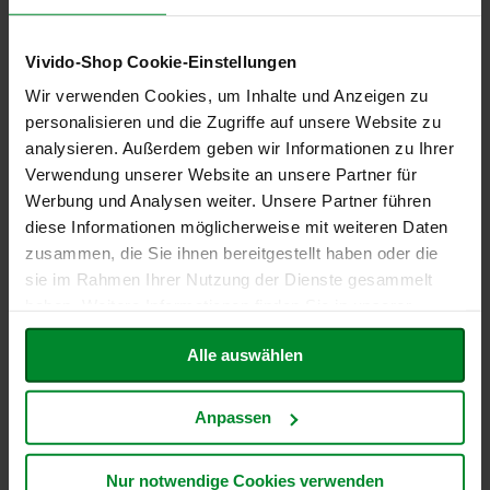
6er-Pack: Bitterorangen
Schmalz Topf Zwiebel Apfel,
h
Marmelade, 220g
250g
t
15,18 €
2,27 €
Vivido-Shop Cookie-Einstellungen
M
Wir verwenden Cookies, um Inhalte und Anzeigen zu
o
Inkl. Steuern
,
exkl.
Inkl. Steuern
,
exkl.
r
personalisieren und die Zugriffe auf unsere Website zu
Versandkosten
Versandkosten
g
analysieren. Außerdem geben wir Informationen zu Ihrer
Entspricht
11,50 €
je 1 kg
Entspricht
9,08 €
je 1 kg
e
Verwendung unserer Website an unsere Partner für
n
In den Warenkorb
In den Warenkorb
l
Werbung und Analysen weiter. Unsere Partner führen
ZUR
ZUR
a
diese Informationen möglicherweise mit weiteren Daten
n
zusammen, die Sie ihnen bereitgestellt haben oder die
WUNSCHLISTE
WUNSCHLISTE
d
sie im Rahmen Ihrer Nutzung der Dienste gesammelt
HINZUFÜGEN
HINZUFÜGEN
N
haben. Weitere Informationen finden Sie in unserer
a
Datenschutzerklärung
.
t
Alle auswählen
u
r
e
l
Anpassen
l
a
Nur notwendige Cookies verwenden