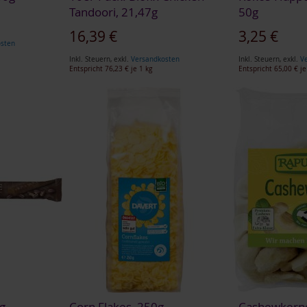
Tandoori, 21,47g
50g
16,39 €
3,25 €
osten
Inkl. Steuern
,
exkl.
Versandkosten
Inkl. Steuern
,
exkl.
V
Entspricht
76,23 €
je 1 kg
Entspricht
65,00 €
je
2g
Corn Flakes, 250g
Cashewkerne