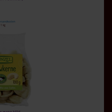
ersandkosten
 1 kg
 ganz HIH,