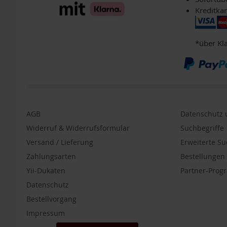
Packs
Kreditkar
4er-
Packs
*über Kl
6er-
Packs
TAKEme
Glücksnahrung
Mandarine-
Apfel
AGB
Datenschutz u
TAKEme
Glücksnahrung
Widerruf & Widerrufsformular
Suchbegriffe
BIO
Versand / Lieferung
Erweiterte S
Kakao-
Zahlungsarten
Bestellunge
Banane
Yii-Dukaten
Partner-Pro
TAKEme
Plus
Datenschutz
TAKEme
Bestellvorgang
Omega-
Impressum
3