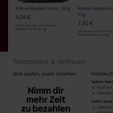
Kräuterdestillate
Kokos-Mandel-Creme, 250g
Kokos-Happen Zar
Sonnengrün
50g
4,94 €
Spezielle
1,92 €
Nahrungsergänzung
Inkl. Steuern
,
exkl.
Versandkosten
Entspricht
19,76 €
je 1 kg
Sport-
Inkl. Steuern
,
exkl.
Versandk
Nahrungsergänzung
Entspricht
38,40 €
je 1 kg
In den Warenkorb
TAKEme
In den Warenkorb
TAKEme
ZUR
Glücksnahrung
ZUR
Basen-
WUNSCHLISTE
Transparenz & Vertrauen
Grün
WUNSCHLISTE
HINZUFÜGEN
TAKEme
HINZUFÜGEN
Jetzt kaufen, später bezahlen
Flexible 
Nahrungsergänzungen
Später bez
TAKEme
Kauf auf
Vitamin
Ratenkau
B12
-
Sofort bez
Kautabletten
Lastschri
2er-
Sofortüb