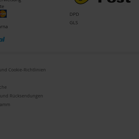
te
DPD
GLS
arna
nd Cookie-Richtlinien
uche
n und Rücksendungen
gramm