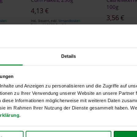
100g
4,13 €
Sonderangebot
3,56 €
osten
Inkl. Steuern
,
exkl.
Versandkosten
Entspricht
16,52 €
je 1 kg
Inkl. Steuern
,
exkl.
V
Entspricht
35,60 €
je
Details
lungen
halte und Anzeigen zu personalisieren und die Zugriffe auf uns
ionen zu Ihrer Verwendung unserer Website an unsere Partner
n diese Informationen möglicherweise mit weiteren Daten zusam
e sie im Rahmen Ihrer Nutzung der Dienste gesammelt haben. Wei
rklärung
.