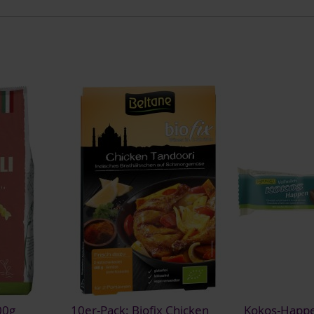
00g
10er-Pack: Biofix Chicken
Kokos-Happe