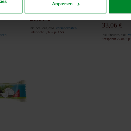
ies
Anpassen
TAKEme Zink, 90 Kapseln
6er-Pack: Sc
r, 100g
Zwiebel Apfe
29,01 €
33,06 €
Inkl. Steuern
,
exkl.
Versandkosten
Entspricht
0,32 €
je 1 Stk.
osten
Inkl. Steuern
,
exkl.
V
Entspricht
22,04 €
je