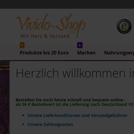
Produkte
Direkt
bis
zum
20
Inhalt
Euro
Produkte
bis
5
Euro
€
&
Produkte bis 20 Euro
Marken
Nahrungser
Produkte
bis
10
Herzlich willkommen i
Euro
Produkte
bis
20
Euro
Bestellen Sie noch heute schnell und bequem online -
ab 56 € Bestellwert ist die Lieferung nach Deutschland
VE
Marken
Allos
Unsere Lieferkonditionen und Versandgebühren
Arche
Unsere Zahlungsarten
Barnhouse