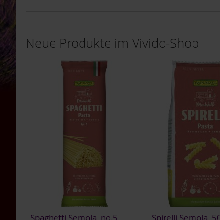
Bauckhof
Beltane
Neue Produkte im Vivido-Shop
Benecos
Davert
Dr.
Ewald
Töth
Eden
/
Würzl
Farfalla
Fontaine
Govinda
Heirler
Herbaria
Holle
Spaghetti Semola, no.5,
Spirelli Semola, 5