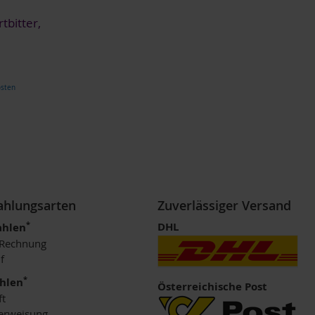
tbitter,
osten
Zahlungsarten
Zuverlässiger Versand
*
DHL
ahlen
 Rechnung
f
*
ahlen
Österreichische Post
ft
erweisung