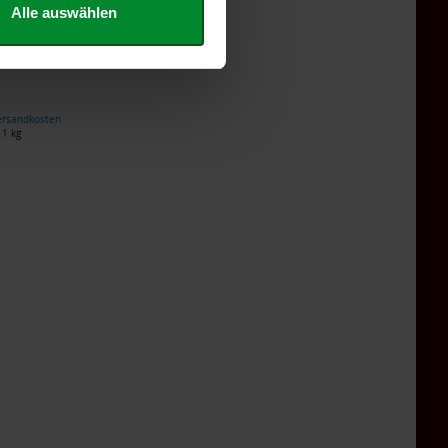
Alle auswählen
hmalz Topf
l, 250g
ersandkosten
 1 kg