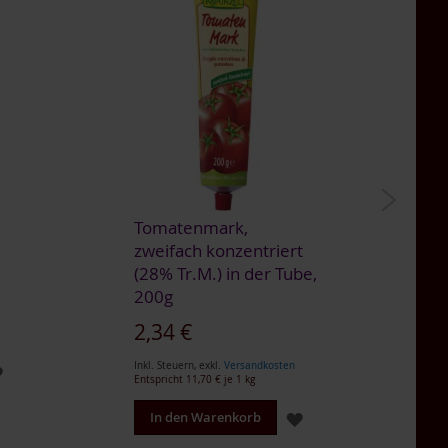
Tomatenmark,
K
zweifach konzentriert
Z
(28% Tr.M.) in der Tube,
So
1
200g
Ink
Sonderangebot
2,34 €
En
Inkl. Steuern
,
exkl.
Versandkosten
ZUR
Entspricht
11,70 €
je 1 kg
WUNSCHLISTE
ZUR
In den Warenkorb
HINZUFÜGEN