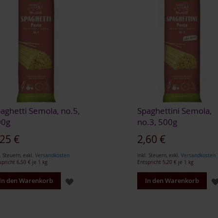
aghetti Semola, no.5,
Spaghettini Semola,
00g
no.3, 500g
,25 €
2,60 €
. Steuern
,
exkl.
Versandkosten
Inkl. Steuern
,
exkl.
Versandkosten
spricht
6,50 €
je 1 kg
Entspricht
5,20 €
je 1 kg
ZUR
In den Warenkorb
In den Warenkorb
WUNSCHLISTE
HINZUFÜGEN