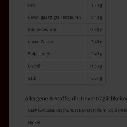
Packs
Fett
1,70 g
4er-
Packs
davon gesättigte Fettsäuren
0,40 g
6er-
Kohlenhydrate
73,00 g
Packs
TAKEme
davon Zucker
3,40 g
Glücksnahrung
Mandarine-
Ballaststoffe
2,40 g
Apfel
TAKEme
Eiweiß
11,50 g
Glücksnahrung
BIO
Salz
0,01 g
Kakao-
Banane
TAKEme
Allergene & Stoffe, die Unverträglichkeit
Plus
Cashewnüsse/Kaschunüsse (Anacardium occidental
TAKEme
Omega-
3
Dinkel