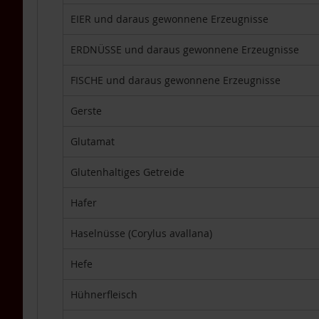
DHA
EIER und daraus gewonnene Erzeugnisse
TCM-
Produkte
ERDNÜSSE und daraus gewonnene Erzeugnisse
Vitamine
Lebensmittel
FISCHE und daraus gewonnene Erzeugnisse
Einzelpackungen
Gerste
Aufstriche
Backen
Glutamat
Brot
Glutenhaltiges Getreide
Babynahrung
/
Hafer
Säuglingsnahrung
Fette,
Haselnüsse (Corylus avallana)
Öle
Hefe
Getränke
&
Getränkepulver
Hühnerfleisch
Getreide