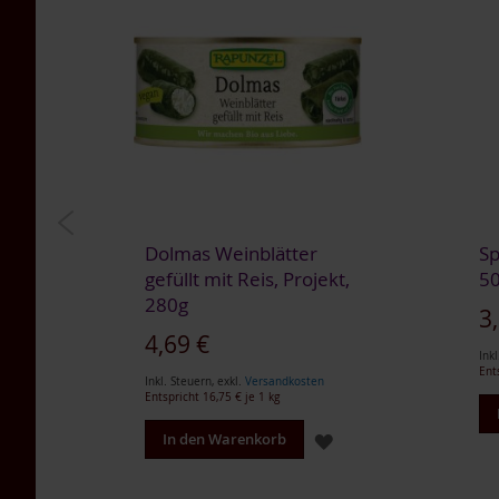
Tea
Nahrungsergänzung
Multipacks
Dr.
Töth
Life
Light
TAKEme
/
Naturella
Dolmas Weinblätter
Sp
Lupino
,
gefüllt mit Reis, Projekt,
5
Getreidekaffee
280g
3
Aminosäuren
Sonderangebot
4,69 €
Inkl
BIO
Ent
Nahrungsergänzung
Inkl. Steuern
,
exkl.
Versandkosten
Entspricht
16,75 €
je 1 kg
Enzyme
ZUR
ZUR
In den Warenkorb
Für
Kinder
WUNSCHLISTE
WUNSCHLISTE