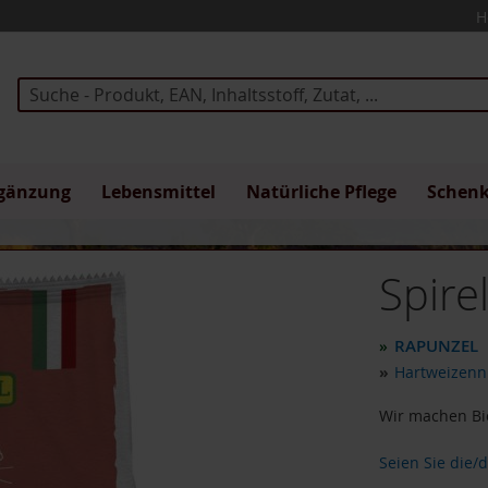
H
Suche
gänzung
Lebensmittel
Natürliche Pflege
Schen
Spire
RAPUNZEL
»
»
Hartweizenn
Wir machen Bio
Seien Sie die/