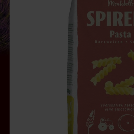
Bauckhof
Beltane
Benecos
Davert
Dr.
Ewald
Töth
Eden
/
Würzl
Farfalla
Fontaine
Govinda
Heirler
Herbaria
Holle