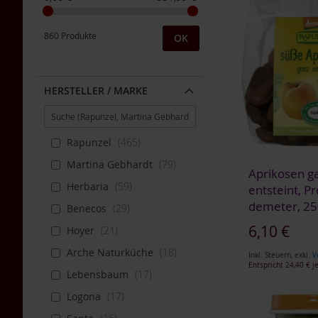
WUNSCHLISTE
Kaffa
WUNSCHLISTE
WUNSCHLISTE
WUNSCHLISTE
Wildkaffee
HINZUFÜGEN
860 Produkte
OK
HINZUFÜGEN
HINZUFÜGEN
HINZUFÜGEN
Lebensbaum
Life
Light
HERSTELLER / MARKE
Morgenland
Naturella
Rapunzel
465
Primavera
Martina Gebhardt
79
Rapunzel
Aprikosen g
Raw
Herbaria
59
entsteint, Pr
Bite
demeter, 2
Benecos
29
Rosengarten
Sonderangebot
6,10 €
Hoyer
21
Schnitzer
Arche Naturküche
18
Inkl. Steuern
,
exkl.
V
In den Warenkorb
Sonnentor
Entspricht
24,40 €
je
Lebensbaum
17
In den Warenkorb
In den Warenkorb
ZUR
Werz
In den Warenkorb
Logona
17
ZUR
ZUR
Yogi
WUNSCHLISTE
ZUR