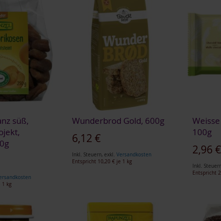
anz süß,
Wunderbrod Gold, 600g
Weisse
ojekt,
100g
6,12 €
50g
2,96 
Inkl. Steuern
,
exkl.
Versandkosten
Entspricht
10,20 €
je 1 kg
Inkl. Steuer
Entspricht
2
ersandkosten
 1 kg