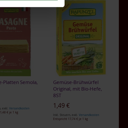
-Platten Semola,
Gemüse-Brühwürfel
Original, mit Bio-Hefe,
8ST
€
1,49 €
n
,
exkl.
Versandkosten
1,48 €
je 1 kg
Inkl. Steuern
,
exkl.
Versandkosten
Entspricht
17,74 €
je 1 kg