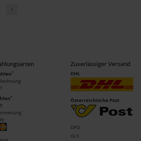
eite
eite
Seite
Weiter
Zahlungsarten
Zuverlässiger Versand
*
DHL
ahlen
 Rechnung
f
*
ahlen
Österreichische Post
ft
erweisung
te
DPD
GLS
arna