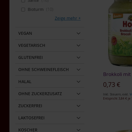
Sante
16
Tea
WUNSCHLISTE
WUNSCHLISTE
HINZUFÜGEN
Bioturm
10
WUNSCHLISTE
Nahrungsergänzung
HINZUFÜGEN
HINZUFÜGEN
Multipacks
Zeige mehr
HINZUFÜGEN
Dr.
Töth
VEGAN
Life
Light
VEGETARISCH
TAKEme
/
GLUTENFREI
Naturella
OHNE SCHWEINEFLEISCH
Lupino
Brokkoli mit
Getreidekaffee
HALAL
0,73 €
Aminosäuren
OHNE ZUCKERZUSATZ
Inkl. Steuern
,
exkl.
V
BIO
Entspricht
3,84 €
je 
Nahrungsergänzung
ZUCKERFREI
In den Warenkorb
In den Warenkorb
Enzyme
LAKTOSEFREI
Für
ZUR
ZUR
In den Warenkorb
Kinder
In den Warenkorb
WUNSCHLISTE
WUNSCHLISTE
KOSCHER