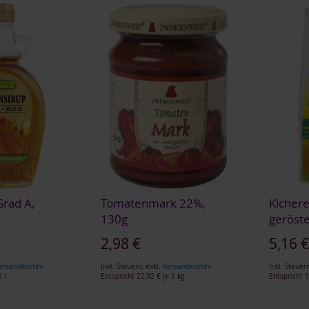
Grad A,
Tomatenmark 22%,
Kicher
130g
geröste
Sonderan
2,98 €
5,16 
ersandkosten
Inkl. Steuern
,
exkl.
Versandkosten
Inkl. Steuer
1 l
Entspricht
22,92 €
je 1 kg
Entspricht
1