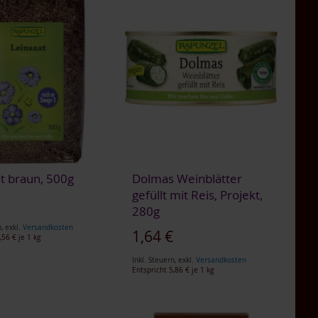
t braun, 500g
Dolmas Weinblätter
gefüllt mit Reis, Projekt,
gebot
€
280g
n
,
exkl.
Versandkosten
1,64 €
,56 €
je 1 kg
Inkl. Steuern
,
exkl.
Versandkosten
Entspricht
5,86 €
je 1 kg