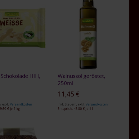
 Schokolade HIH,
Walnussöl geröstet,
250ml
€
11,45 €
n
,
exkl.
Versandkosten
Inkl. Steuern
,
exkl.
Versandkosten
9,60 €
je 1 kg
Entspricht
45,80 €
je 1 l