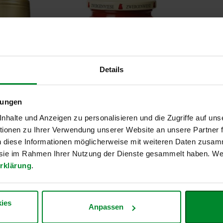
Details
lungen
halte und Anzeigen zu personalisieren und die Zugriffe auf uns
ionen zu Ihrer Verwendung unserer Website an unsere Partner
 Instant 50%
Kinder Tomatensauce,
Hafer F
n diese Informationen möglicherweise mit weiteren Daten zusam
fee & 50%
340g
e sie im Rahmen Ihrer Nutzung der Dienste gesammelt haben. Wei
2,76 
e, 100g
rklärung
.
1,73 €
Inkl. Steuer
Entspricht
5
Inkl. Steuern
,
exkl.
Versandkosten
Entspricht
5,09 €
je 1 l
ersandkosten
ies
 1 kg
Anpassen