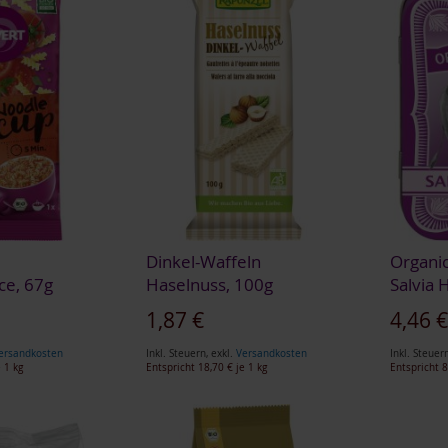
Dinkel-Waffeln
Organic
e, 67g
Haselnuss, 100g
Salvia 
Sonderangebot
1,87 €
4,46 
ersandkosten
Inkl. Steuern
,
exkl.
Versandkosten
Inkl. Steuer
 1 kg
Entspricht
18,70 €
je 1 kg
Entspricht
8