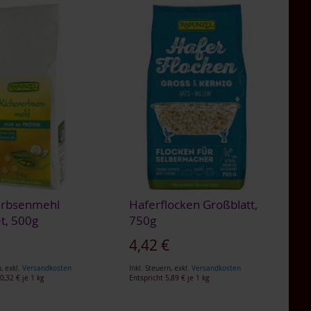
erbsenmehl
Haferflocken Großblatt,
t, 500g
750g
gebot
€
4,42 €
n
,
exkl.
Versandkosten
Inkl. Steuern
,
exkl.
Versandkosten
0,32 €
je 1 kg
Entspricht
5,89 €
je 1 kg