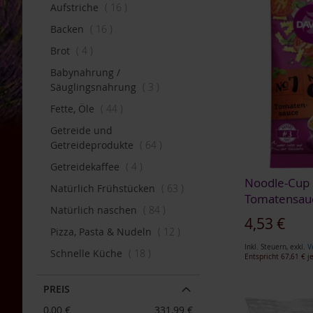
Artikel
Aufstriche
16
Bauckhof
Artikel
Backen
16
Beltane
Artikel
Brot
4
Benecos
Babynahrung /
Davert
Artikel
Säuglingsnahrung
3
Dr.
Artikel
Fette, Öle
44
Ewald
Töth
Getreide und
Artikel
Getreideprodukte
64
Eden
/
Artikel
Getreidekaffee
4
Würzl
Noodle-Cup
Artikel
Natürlich Frühstücken
63
Farfalla
Tomatensauc
Artikel
Natürlich naschen
84
Fontaine
4,53 €
Artikel
Pizza, Pasta & Nudeln
12
Govinda
Inkl. Steuern
,
exkl.
V
Artikel
Schnelle Küche
18
Entspricht
67,61 €
je
Heirler
In den Warenkorb
Herbaria
In den Warenkorb
In den Warenkorb
In den Warenkorb
PREIS
ZUR
Holle
ZUR
ZUR
ZUR
0,00 €
331,99 €