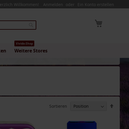
erzlich Willkommen!
Anmelden
Ein Konto erstellen
Mein Warenk
Suche
Vivido-Shop
ken
Weitere Stores
In
Sortieren
absteig
Reihenf