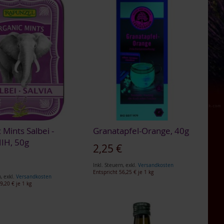
 Mints Salbei -
Granatapfel-Orange, 40g
HIH, 50g
2,25 €
€
Inkl. Steuern
,
exkl.
Versandkosten
Entspricht
56,25 €
je 1 kg
n
,
exkl.
Versandkosten
9,20 €
je 1 kg