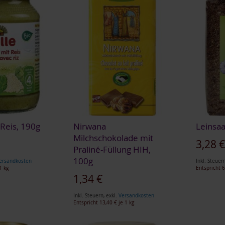
 Reis, 190g
Nirwana
Leinsaa
Milchschokolade mit
Sonderan
3,28 
Praliné-Füllung HIH,
100g
ersandkosten
Inkl. Steuer
1 kg
Entspricht
6
1,34 €
Inkl. Steuern
,
exkl.
Versandkosten
Entspricht
13,40 €
je 1 kg