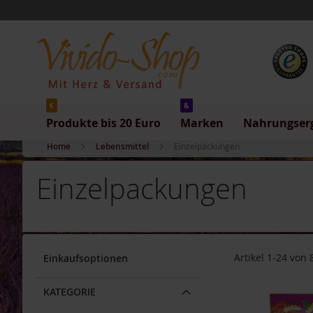
Produkte
Direkt
bis
zum
20
Inhalt
Euro
Produkte
bis
5
Euro
€
&
Produkte bis 20 Euro
Marken
Nahrungser
Produkte
bis
Home
Lebensmittel
Einzelpackungen
10
Euro
Einzelpackungen
Produkte
bis
20
Euro
Marken
Artikel
1
-
24
von
Einkaufsoptionen
Allos
Arche
KATEGORIE
Barnhouse