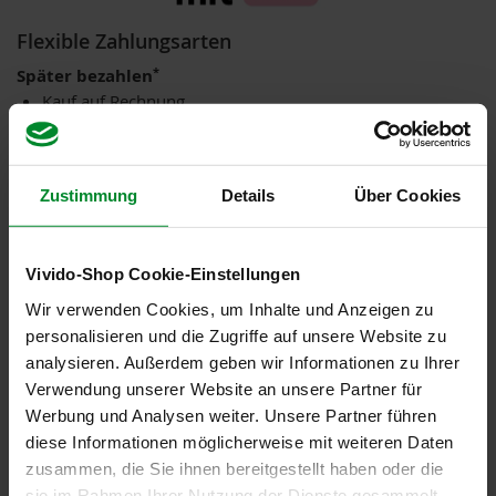
i
Flexible Zahlungsarten
s
2
*
Später bezahlen
0
E
Kauf auf Rechnung
u
Ratenkauf
r
o
*
Sofort bezahlen
Lastschrift
Zustimmung
Details
Über Cookies
Marken
Sofortüberweisung
Kreditkarte
A
l
Vivido-Shop Cookie-Einstellungen
l
o
*über Klarna
Wir verwenden Cookies, um Inhalte und Anzeigen zu
s
personalisieren und die Zugriffe auf unsere Website zu
analysieren. Außerdem geben wir Informationen zu Ihrer
A
r
Verwendung unserer Website an unsere Partner für
c
Werbung und Analysen weiter. Unsere Partner führen
h
Zuverlässiger Versand
diese Informationen möglicherweise mit weiteren Daten
e
DHL
zusammen, die Sie ihnen bereitgestellt haben oder die
B
sie im Rahmen Ihrer Nutzung der Dienste gesammelt