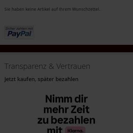
o
Sie haben keine Artikel auf Ihrem Wunschzettel.
d
u
k
t
e
b
i
s
1
0
E
Transparenz & Vertrauen
u
r
Jetzt kaufen, später bezahlen
o
P
r
o
d
u
k
t
e
b