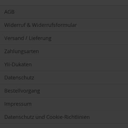
Newsletter:
B
AGB
e
n
Widerruf & Widerrufsformular
e
c
o
Versand / Lieferung
s
Zahlungsarten
D
a
v
Yii-Dukaten
e
r
Datenschutz
t
D
Bestellvorgang
r
.
Impressum
E
w
a
Datenschutz und Cookie-Richtlinien
l
d