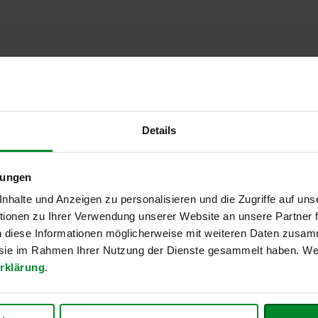
Details
lungen
halte und Anzeigen zu personalisieren und die Zugriffe auf uns
Zahlungsarten
Zuverlässiger Versand
ionen zu Ihrer Verwendung unserer Website an unsere Partner
*
DHL
ahlen
n diese Informationen möglicherweise mit weiteren Daten zusam
 Rechnung
e sie im Rahmen Ihrer Nutzung der Dienste gesammelt haben. Wei
f
rklärung
.
*
ahlen
Österreichische Post
ft
erweisung