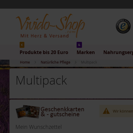
Produkte
Direkt
bis
zum
20
Inhalt
Euro
Produkte
bis
5
Euro
€
&
Produkte bis 20 Euro
Marken
Nahrungser
Produkte
bis
Home
Natürliche Pflege
Multipack
10
Euro
Multipack
Produkte
bis
20
Euro
Marken
Wir können
Allos
Arche
Mein Wunschzettel
Barnhouse