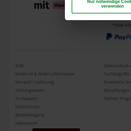
Nur notwendige Cook
Kaffa
Kreditkar
verwenden
Wildkaffee
Lebensbaum
*über Kl
Life
Light
Morgenland
Naturella
Primavera
AGB
Datenschutz u
Rapunzel
Widerruf & Widerrufsformular
Suchbegriffe
Raw
Versand / Lieferung
Erweiterte S
Bite
Zahlungsarten
Bestellunge
Rosengarten
Yii-Dukaten
Partner-Pro
Schnitzer
Datenschutz
Sonnentor
Bestellvorgang
Werz
Impressum
Yogi