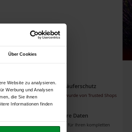
Über Cookies
ere Website zu analysieren.
Trusted Shops Käuferschutz
 für Werbung und Analysen
Unser Online-Shop wurde von Trusted Shops
men, die Sie ihnen
erfolgreich geprüft.
tere Informationen finden
Sicherheit für Ihre Daten
SSL-Verschlüsselung für Ihren kompletten
Shop-Besuch.