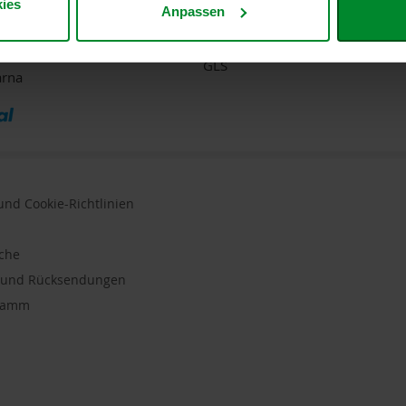
ies
Anpassen
te
DPD
GLS
arna
nd Cookie-Richtlinien
uche
n und Rücksendungen
gramm