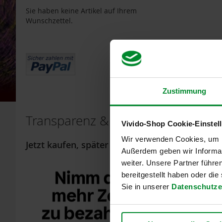
Bauckhof
Sie haben keine Artikel auf Ihrem
Wunschzettel.
Beltane
Benecos
Davert
Dr.
Ewald
Töth
Zustimmung
Eden
/
Transparenz & Vertrauen
Vivido-Shop Cookie-Einstel
Würzl
Farfalla
Wir verwenden Cookies, um In
Jetzt kaufen, später bezahlen
Flexible 
Außerdem geben wir Informat
Fontaine
Später bez
weiter. Unsere Partner führe
Govinda
Kauf auf
bereitgestellt haben oder di
Ratenkau
Heirler
Sie in unserer
Datenschutze
Herbaria
Sofort bez
Lastschri
Holle
Sofortüb