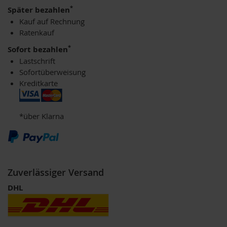
u
*
Später bezahlen
p
Kauf auf Rechnung
i
Ratenkauf
n
o
*
Sofort bezahlen
G
Lastschrift
e
t
Sofortüberweisung
r
Kreditkarte
e
i
d
*über Klarna
e
k
a
f
f
e
Zuverlässiger Versand
e
DHL
A
m
i
n