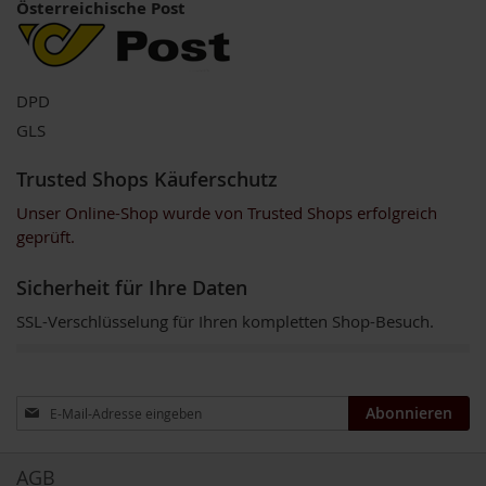
Österreichische Post
o
s
ä
u
r
DPD
e
n
GLS
B
Trusted Shops Käuferschutz
I
O
Unser Online-Shop wurde von Trusted Shops erfolgreich
N
geprüft.
a
h
Sicherheit für Ihre Daten
r
u
SSL-Verschlüsselung für Ihren kompletten Shop-Besuch.
n
g
s
e
r
Anmeldung
Abonnieren
g
zum
ä
Newsletter:
n
AGB
z