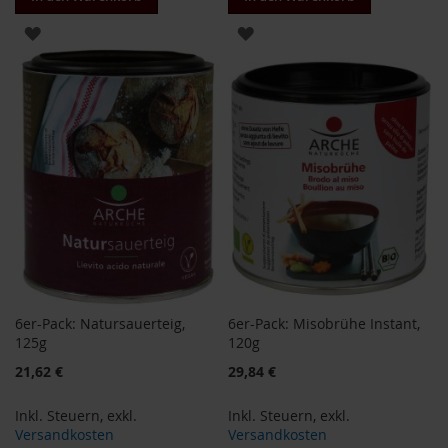
H
ZUR
ZUR
e
r
WUNSCHLISTE
WUNSCHLISTE
b
a
HINZUFÜGEN
HINZUFÜGEN
r
i
a
H
o
l
l
e
K
a
6er-Pack: Natursauerteig,
6er-Pack: Misobrühe Instant,
f
125g
120g
f
a
Sonderangebot
21,62 €
29,84 €
W
i
Inkl. Steuern
,
exkl.
Inkl. Steuern
,
exkl.
l
Versandkosten
Versandkosten
d