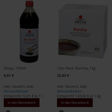
WUNSCHLISTE
WUNSCHLISTE
B
HINZUFÜGEN
HINZUFÜGEN
e
n
e
c
o
s
D
a
v
e
r
Shoyu, 750ml
12er-Pack: Bancha, 15g
t
Sonderangebot
Sonderangebot
9,01 €
25,83 €
D
r
Inkl. Steuern
,
exkl.
Inkl. Steuern
,
exkl.
.
Versandkosten
Versandkosten
E
w
Entspricht
12,01 €
je 1 l
Entspricht
143,50 €
je 1 kg
a
In den Warenkorb
In den Warenkorb
l
d
ZUR
ZUR