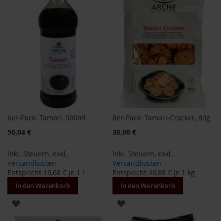
HINZUFÜGEN
i
s
2
0
E
u
r
o
Marken
A
6er-Pack: Tamari, 500ml
8er-Pack: Tamari-Cracker, 80g
l
l
Sonderangebot
50,04 €
30,00 €
o
s
Inkl. Steuern
,
exkl.
Inkl. Steuern
,
exkl.
Versandkosten
Versandkosten
A
r
Entspricht
16,68 €
je 1 l
Entspricht
46,88 €
je 1 kg
c
In den Warenkorb
In den Warenkorb
h
e
ZUR
ZUR
B
WUNSCHLISTE
WUNSCHLISTE