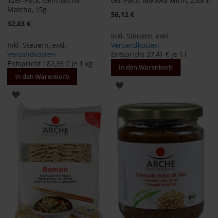
12er-Pack: Genmaicha
6er-Pack: Mikawa Mirin, 250ml
S
Matcha, 15g
o
Sonderangebot
56,12 €
n
32,83 €
n
Inkl. Steuern
,
exkl.
e
Inkl. Steuern
,
exkl.
Versandkosten
n
t
Versandkosten
Entspricht
37,41 €
je 1 l
o
Entspricht
182,39 €
je 1 kg
In den Warenkorb
r
In den Warenkorb
ZUR
W
ZUR
e
WUNSCHLISTE
r
WUNSCHLISTE
z
HINZUFÜGEN
HINZUFÜGEN
Y
o
g
i
T
e
a
Nahrungsergänzung