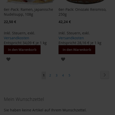
M
u
6er-Pack: Ramen, japanische
6er-Pack: Onozaki Reismiso,
l
Nudelsupp, 108g
250g
t
Sonderangebot
Sonderangebot
22,50 €
42,24 €
i
p
a
Inkl. Steuern
,
exkl.
Inkl. Steuern
,
exkl.
c
Versandkosten
Versandkosten
k
Entspricht
34,09 €
je 1 kg
Entspricht
28,16 €
je 1 kg
s
In den Warenkorb
In den Warenkorb
D
ZUR
ZUR
r
.
WUNSCHLISTE
WUNSCHLISTE
T
Seite
ö
Seite
Weite
Sie
Seite
Seite
Seite
Seite
1
2
3
4
5
HINZUFÜGEN
HINZUFÜGEN
t
lesen
h
gerade
L
Mein Wunschzettel
Seite
i
f
e
Sie haben keine Artikel auf Ihrem Wunschzettel.
L