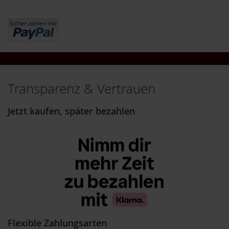
i
g
h
t
T
A
K
Transparenz & Vertrauen
E
m
e
Jetzt kaufen, später bezahlen
/
N
a
t
u
r
e
l
l
a
Flexible Zahlungsarten
L