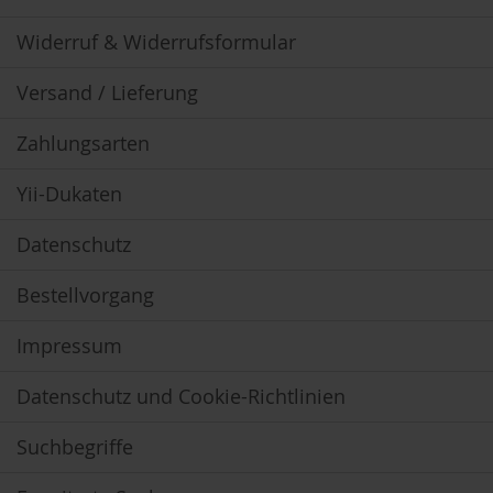
u
n
Widerruf & Widerrufsformular
g
Versand / Lieferung
E
n
z
Zahlungsarten
y
m
Yii-Dukaten
e
F
Datenschutz
ü
r
Bestellvorgang
K
i
n
Impressum
d
e
Datenschutz und Cookie-Richtlinien
r
F
Suchbegriffe
ü
r