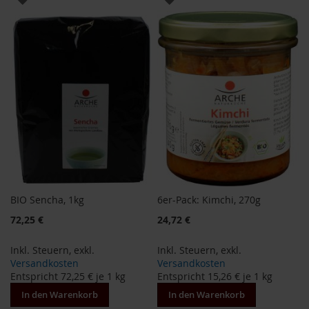
T
ö
WUNSCHLISTE
WUNSCHLISTE
t
h
HINZUFÜGEN
HINZUFÜGEN
E
d
e
n
/
W
ü
r
z
l
BIO Sencha, 1kg
6er-Pack: Kimchi, 270g
F
a
72,25 €
24,72 €
r
f
Inkl. Steuern
,
exkl.
Inkl. Steuern
,
exkl.
a
Versandkosten
Versandkosten
l
Entspricht
72,25 €
je 1 kg
Entspricht
15,26 €
je 1 kg
l
a
In den Warenkorb
In den Warenkorb