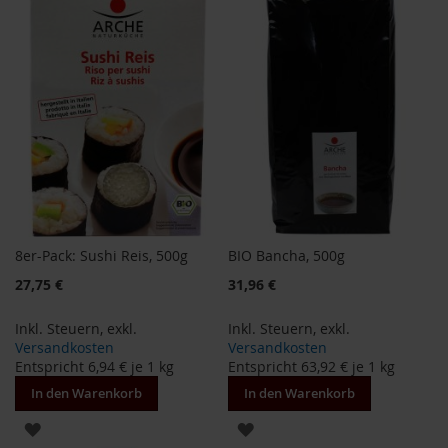
a
r
HINZUFÜGEN
HINZUFÜGEN
n
h
o
u
s
e
B
a
u
c
k
8er-Pack: Sushi Reis, 500g
BIO Bancha, 500g
h
o
Sonderangebot
Sonderangebot
27,75 €
31,96 €
f
Inkl. Steuern
,
exkl.
Inkl. Steuern
,
exkl.
B
Versandkosten
Versandkosten
e
Entspricht
6,94 €
je 1 kg
Entspricht
63,92 €
je 1 kg
l
t
In den Warenkorb
In den Warenkorb
a
ZUR
ZUR
n
e