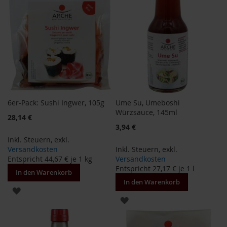
o
d
u
k
t
e
b
i
s
1
0
6er-Pack: Sushi Ingwer, 105g
Ume Su, Umeboshi
E
Würzsauce, 145ml
u
Sonderangebot
28,14 €
r
3,94 €
o
Inkl. Steuern
,
exkl.
Versandkosten
Inkl. Steuern
,
exkl.
P
Entspricht
44,67 €
je 1 kg
Versandkosten
r
Entspricht
27,17 €
je 1 l
o
In den Warenkorb
d
In den Warenkorb
ZUR
u
k
ZUR
WUNSCHLISTE
t
WUNSCHLISTE
e
HINZUFÜGEN
b