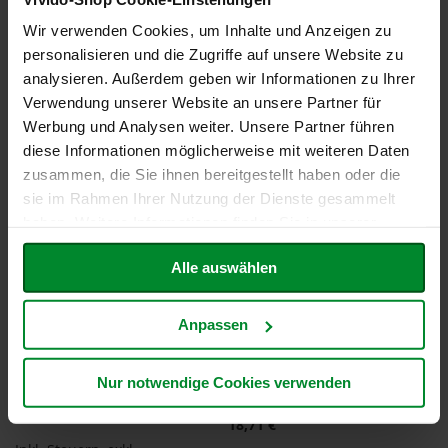
Versandkosten
Versandkosten
h
Entspricht
27,87 €
je 1 l
Entspricht
19,27 €
je 1 l
Wir verwenden Cookies, um Inhalte und Anzeigen zu
t
In den Warenkorb
In den Warenkorb
personalisieren und die Zugriffe auf unsere Website zu
M
analysieren. Außerdem geben wir Informationen zu Ihrer
ZUR
ZUR
o
Verwendung unserer Website an unsere Partner für
r
WUNSCHLISTE
WUNSCHLISTE
Werbung und Analysen weiter. Unsere Partner führen
g
e
diese Informationen möglicherweise mit weiteren Daten
HINZUFÜGEN
HINZUFÜGEN
n
zusammen, die Sie ihnen bereitgestellt haben oder die
l
sie im Rahmen Ihrer Nutzung der Dienste gesammelt
a
n
haben. Weitere Informationen finden Sie in unserer
d
Datenschutzerklärung
.
Alle auswählen
N
a
t
Anpassen
u
r
e
Tamari-Cracker, 80g
10er-Pack: BIO Instant Wok
l
Nur notwendige Cookies verwenden
Noodles, 250g
l
4,49 €
a
Sonderangebot
18,71 €