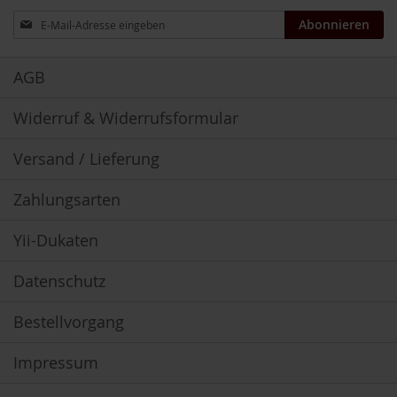
u
Anmeldung
Abonnieren
n
zum
g
Newsletter:
AGB
E
n
z
Widerruf & Widerrufsformular
y
m
Versand / Lieferung
e
F
Zahlungsarten
ü
r
Yii-Dukaten
K
i
n
Datenschutz
d
e
Bestellvorgang
r
F
Impressum
ü
r