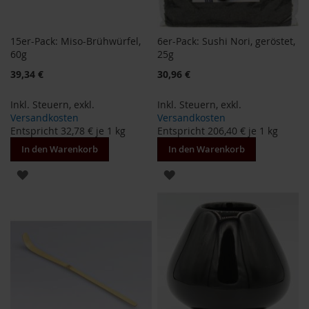
e
R
15er-Pack: Miso-Brühwürfel,
6er-Pack: Sushi Nori, geröstet,
o
60g
25g
s
e
Sonderangebot
Sonderangebot
39,34 €
30,96 €
n
g
Inkl. Steuern
,
exkl.
Inkl. Steuern
,
exkl.
a
Versandkosten
Versandkosten
r
Entspricht
32,78 €
je 1 kg
Entspricht
206,40 €
je 1 kg
t
e
In den Warenkorb
In den Warenkorb
n
ZUR
ZUR
S
WUNSCHLISTE
WUNSCHLISTE
c
h
HINZUFÜGEN
HINZUFÜGEN
n
i
t
z
e
r