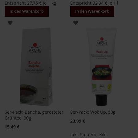
Entspricht
27,75 €
je 1 kg
Entspricht
32,34 €
je 1 l
F
o
In den Warenkorb
In den Warenkorb
n
t
ZUR
ZUR
a
i
WUNSCHLISTE
WUNSCHLISTE
n
HINZUFÜGEN
HINZUFÜGEN
e
G
o
v
i
n
d
a
H
e
i
6er-Pack: Bancha, gerösteter
8er-Pack: Wok Up, 50g
r
Grüntee, 30g
Sonderangebot
23,99 €
l
15,49 €
e
r
Inkl. Steuern
,
exkl.