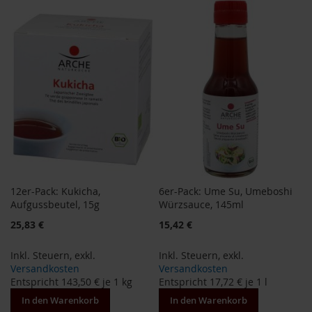
a
WUNSCHLISTE
r
HINZUFÜGEN
n
HINZUFÜGEN
h
o
u
s
e
B
a
u
c
k
h
12er-Pack: Kukicha,
6er-Pack: Ume Su, Umeboshi
o
Aufgussbeutel, 15g
Würzsauce, 145ml
f
Sonderangebot
25,83 €
15,42 €
B
e
Inkl. Steuern
,
exkl.
Inkl. Steuern
,
exkl.
l
Versandkosten
Versandkosten
t
Entspricht
143,50 €
je 1 kg
Entspricht
17,72 €
je 1 l
a
n
In den Warenkorb
In den Warenkorb
e