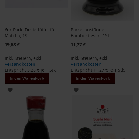
S
o
n
n
e
n
6er-Pack: Dosierlöffel für
Porzellanständer
t
Matcha, 1St
Bambusbesen, 1St
o
Sonderangebot
Sonderangebot
19,68 €
11,27 €
r
W
Inkl. Steuern
,
exkl.
Inkl. Steuern
,
exkl.
e
Versandkosten
Versandkosten
r
Entspricht
3,28 €
je 1 Stk.
Entspricht
11,27 €
je 1 Stk.
z
In den Warenkorb
In den Warenkorb
Y
ZUR
ZUR
o
g
WUNSCHLISTE
WUNSCHLISTE
i
T
HINZUFÜGEN
HINZUFÜGEN
e
a
Nahrungsergänzung