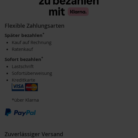
u
p
i
n
Flexible Zahlungsarten
o
G
*
Später bezahlen
e
Kauf auf Rechnung
t
Ratenkauf
r
e
*
Sofort bezahlen
i
Lastschrift
d
e
Sofortüberweisung
k
Kreditkarte
a
f
f
*über Klarna
e
e
A
m
i
Zuverlässiger Versand
n