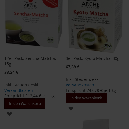
o
d
u
k
t
e
b
i
s
1
0
12er-Pack: Sencha Matcha,
3er-Pack: Kyoto Matcha, 30g
E
15g
u
67,39 €
r
Sonderangebot
38,24 €
o
Inkl. Steuern
,
exkl.
Inkl. Steuern
,
exkl.
Versandkosten
P
Versandkosten
Entspricht
748,78 €
je 1 kg
r
Entspricht
212,44 €
je 1 kg
o
In den Warenkorb
d
In den Warenkorb
ZUR
u
k
ZUR
WUNSCHLISTE
t
WUNSCHLISTE
e
HINZUFÜGEN
b