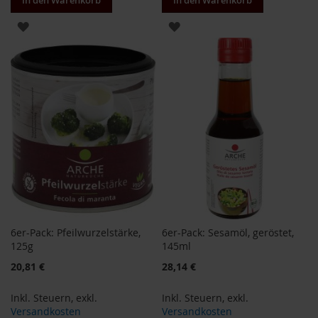
In den Warenkorb
In den Warenkorb
T
ö
ZUR
ZUR
t
h
WUNSCHLISTE
WUNSCHLISTE
E
HINZUFÜGEN
HINZUFÜGEN
d
e
n
/
W
ü
r
z
l
F
a
6er-Pack: Pfeilwurzelstärke,
6er-Pack: Sesamöl, geröstet,
r
125g
145ml
f
a
Sonderangebot
Sonderangebot
20,81 €
28,14 €
l
l
Inkl. Steuern
,
exkl.
Inkl. Steuern
,
exkl.
a
Versandkosten
Versandkosten