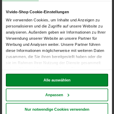
250g
Weizennudeln, 250g
h
Sonderangebot
Sonderangebot
t
22,50 €
16,86 €
Vivido-Shop Cookie-Einstellungen
M
Wir verwenden Cookies, um Inhalte und Anzeigen zu
Inkl. Steuern
,
exkl.
Inkl. Steuern
,
exkl.
o
Versandkosten
Versandkosten
personalisieren und die Zugriffe auf unsere Website zu
r
Entspricht
15,00 €
je 1 kg
Entspricht
11,24 €
je 1 kg
analysieren. Außerdem geben wir Informationen zu Ihrer
g
In den Warenkorb
In den Warenkorb
e
Verwendung unserer Website an unsere Partner für
n
Werbung und Analysen weiter. Unsere Partner führen
ZUR
ZUR
l
diese Informationen möglicherweise mit weiteren Daten
a
WUNSCHLISTE
WUNSCHLISTE
n
zusammen, die Sie ihnen bereitgestellt haben oder die
d
sie im Rahmen Ihrer Nutzung der Dienste gesammelt
HINZUFÜGEN
HINZUFÜGEN
haben. Weitere Informationen finden Sie in unserer
N
a
Datenschutzerklärung
.
t
Alle auswählen
u
r
e
Anpassen
l
l
a
Nur notwendige Cookies verwenden