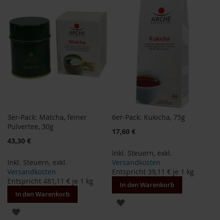
HINZUFÜGEN
i
s
2
0
E
u
r
o
Marken
A
3er-Pack: Matcha, feiner
6er-Pack: Kukicha, 75g
l
l
Pulvertee, 30g
17,60 €
o
43,30 €
s
Inkl. Steuern
,
exkl.
Inkl. Steuern
,
exkl.
Versandkosten
A
r
Versandkosten
Entspricht
39,11 €
je 1 kg
c
Entspricht
481,11 €
je 1 kg
In den Warenkorb
h
In den Warenkorb
e
ZUR
ZUR
B
WUNSCHLISTE