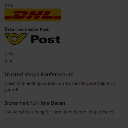
o
DHL
s
ä
u
r
e
Österreichische Post
n
B
I
DPD
O
N
GLS
a
h
Trusted Shops Käuferschutz
r
u
Unser Online-Shop wurde von Trusted Shops erfolgreich
n
geprüft.
g
s
e
Sicherheit für Ihre Daten
r
SSL-Verschlüsselung für Ihren kompletten Shop-Besuch.
g
ä
n
z