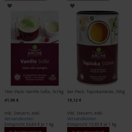
ZUR
ZUR
B
WUNSCHLISTE
WUNSCHLISTE
e
n
HINZUFÜGEN
HINZUFÜGEN
e
c
o
s
D
a
v
e
r
t
16er-Pack: Vanille Soße, 3x16g
6er-Pack: Tapiokastärke, 200g
D
r
Sonderangebot
Sonderangebot
41,96 €
19,12 €
.
E
w
Inkl. Steuern
,
exkl.
Inkl. Steuern
,
exkl.
a
Versandkosten
Versandkosten
l
Entspricht
54,64 €
je 1 kg
Entspricht
15,93 €
je 1 kg
d