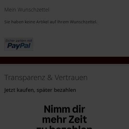
i
Mein Wunschzettel
Seite
g
h
t
Sie haben keine Artikel auf Ihrem Wunschzettel.
T
A
K
E
m
e
/
N
Transparenz & Vertrauen
a
t
u
Jetzt kaufen, später bezahlen
r
e
l
l
a
L