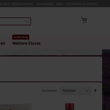
erzlich Willkommen!
Anmelden
Ein Konto erstellen
Mein Warenk
Suche
Vivido-Shop
ken
Weitere Stores
In
Sortieren
absteig
Reihenf