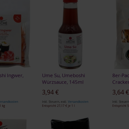
shi Ingwer,
Ume Su, Umeboshi
8er-Pac
Würzsauce, 145ml
Cracker
3,94 €
3,64 
ersandkosten
Inkl. Steuern
,
exkl.
Versandkosten
Inkl. Steuer
1 kg
Entspricht
27,17 €
je 1 l
Entspricht
5