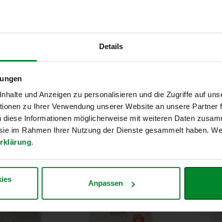
Details
lungen
halte und Anzeigen zu personalisieren und die Zugriffe auf uns
6er-Pack: Misobrühe
No Fis
ionen zu Ihrer Verwendung unserer Website an unsere Partner
eig, 125g
Instant, 120g
n diese Informationen möglicherweise mit weiteren Daten zusam
4,34 
e sie im Rahmen Ihrer Nutzung der Dienste gesammelt haben. Wei
29,17 €
Inkl. Steuer
rklärung
.
Entspricht
2
ersandkosten
Inkl. Steuern
,
exkl.
Versandkosten
 1 kg
Entspricht
40,51 €
je 1 kg
ies
Anpassen