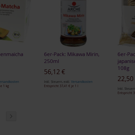
Genmaicha
6er-Pack: Mikawa Mirin,
6er-Pa
250ml
japani
108g
Sonderangebot
56,12 €
Sonderan
22,50
ersandkosten
Inkl. Steuern
,
exkl.
Versandkosten
e 1 kg
Entspricht
37,41 €
je 1 l
Inkl. Steuer
Entspricht
3
eite
eite
Seite
Weiter