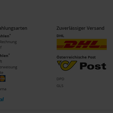
Zahlungsarten
Zuverlässiger Versand
*
DHL
ahlen
 Rechnung
f
*
ahlen
Österreichische Post
ft
erweisung
te
DPD
GLS
arna