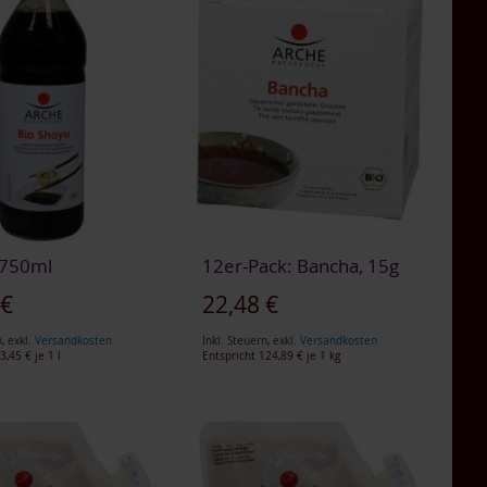
 750ml
12er-Pack: Bancha, 15g
 €
22,48 €
n
,
exkl.
Versandkosten
Inkl. Steuern
,
exkl.
Versandkosten
3,45 €
je 1 l
Entspricht
124,89 €
je 1 kg