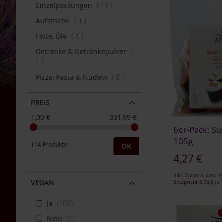
Artikel
Einzelpackungen
19
Bauckhof
Artikel
Aufstriche
1
Beltane
Artikel
Fette, Öle
1
Benecos
Getränke & Getränkepulver
Davert
Artikel
1
Dr.
Artikel
Pizza, Pasta & Nudeln
8
Ewald
Töth
PREIS
Eden
/
1,00 €
331,99 €
Würzl
6er-Pack: Su
Farfalla
105g
114 Produkte
OK
Fontaine
4,27 €
Govinda
Inkl. Steuern
,
exkl.
V
VEGAN
Entspricht
6,78 €
je 
Heirler
In den Warenkorb
Herbaria
In den Warenkorb
In den Warenkorb
In den Warenkorb
Ja
109
ZUR
Holle
ZUR
ZUR
ZUR
Nein
5