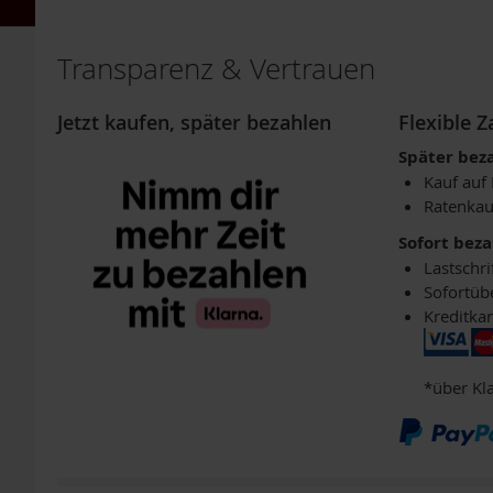
HINZUFÜGEN
DHA
TCM-
Produkte
Transparenz & Vertrauen
Vitamine
Jetzt kaufen, später bezahlen
Flexible 
Lebensmittel
Einzelpackungen
Später bez
Aufstriche
Kauf auf
Ratenkau
Backen
Sofort bez
Brot
Lastschri
Babynahrung
Sofortüb
/
Kreditkar
Säuglingsnahrung
Fette,
Öle
*über Kl
Getränke
&
Getränkepulver
Getreide