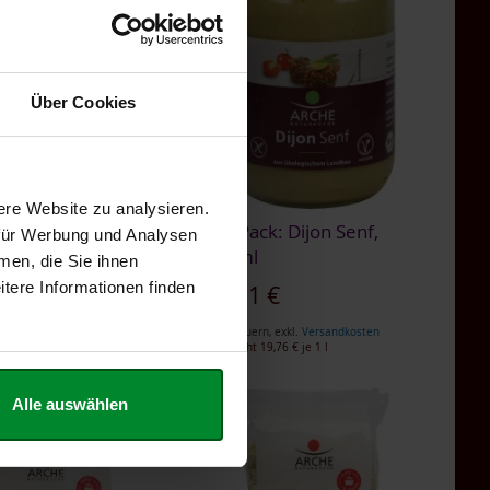
Über Cookies
ere Website zu analysieren.
h-Sauce, 155ml
6er-Pack: Dijon Senf,
 für Werbung und Analysen
200ml
men, die Sie ihnen
€
tere Informationen finden
23,71 €
n
,
exkl.
Versandkosten
8,00 €
je 1 l
Inkl. Steuern
,
exkl.
Versandkosten
Entspricht
19,76 €
je 1 l
Alle auswählen