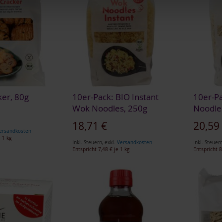
ker, 80g
10er-Pack: BIO Instant
10er-P
Wok Noodles, 250g
Noodle
Sonderangebot
Sonderan
18,71 €
20,59
ersandkosten
 1 kg
Inkl. Steuern
,
exkl.
Versandkosten
Inkl. Steuer
Entspricht
7,48 €
je 1 kg
Entspricht
8