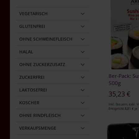
WUNSCHLISTE
Kaffa
WUNSCHLISTE
WUNSCHLISTE
WUNSCHLISTE
Wildkaffee
HINZUFÜGEN
VEGETARISCH
HINZUFÜGEN
HINZUFÜGEN
HINZUFÜGEN
Lebensbaum
GLUTENFREI
Life
Light
OHNE SCHWEINEFLEISCH
Morgenland
HALAL
Naturella
Primavera
OHNE ZUCKERZUSATZ
Rapunzel
8er-Pack: Su
ZUCKERFREI
Raw
500g
Bite
LAKTOSEFREI
35,23 €
Rosengarten
KOSCHER
Inkl. Steuern
,
exkl.
V
Schnitzer
Entspricht
8,81 €
je 
In den Warenkorb
In den Warenkorb
In den Warenkorb
OHNE RINDFLEISCH
Sonnentor
In den Warenkorb
ZUR
ZUR
ZUR
Werz
VERKAUFSMENGE
ZUR
Yogi
WUNSCHLISTE
WUNSCHLISTE
WUNSCHLISTE