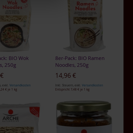
ack: BIO Wok
8er-Pack: BIO Ramen
s, 250g
Noodles, 250g
gebot
Sonderangebot
 €
14,96 €
n
,
exkl.
Versandkosten
Inkl. Steuern
,
exkl.
Versandkosten
,24 €
je 1 kg
Entspricht
7,48 €
je 1 kg