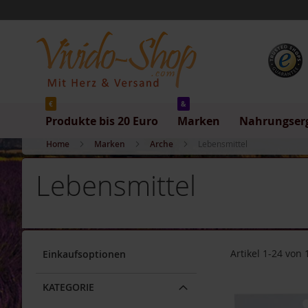
Produkte
Direkt
bis
zum
20
Inhalt
Euro
Produkte
bis
5
Euro
€
&
Produkte bis 20 Euro
Marken
Nahrungser
Produkte
bis
Home
Marken
Arche
Lebensmittel
10
Euro
Lebensmittel
Produkte
bis
20
Euro
Marken
Artikel
1
-
24
von
Einkaufsoptionen
Allos
Arche
KATEGORIE
Barnhouse