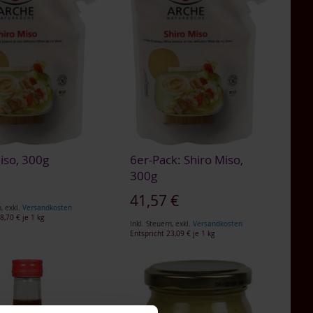
iso, 300g
6er-Pack: Shiro Miso,
300g
€
41,57 €
n
,
exkl.
Versandkosten
8,70 €
je 1 kg
Inkl. Steuern
,
exkl.
Versandkosten
Entspricht
23,09 €
je 1 kg