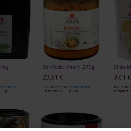
 1kg
6er-Pack: Kimchi, 270g
Shiro M
23,91 €
8,61 
ersandkosten
Inkl. Steuern
,
exkl.
Versandkosten
Inkl. Steuer
 1 kg
Entspricht
14,76 €
je 1 kg
Entspricht
2