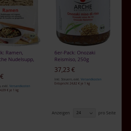
ck: Ramen,
6er-Pack: Onozaki
sche Nudelsupp,
Reismiso, 250g
37,23 €
gebot
 €
Inkl. Steuern
,
exkl.
Versandkosten
Entspricht
24,82 €
je 1 kg
n
,
exkl.
Versandkosten
4,09 €
je 1 kg
Anzeigen
pro Seite