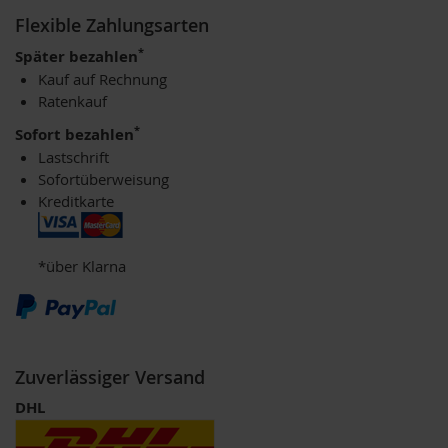
u
Flexible Zahlungsarten
p
i
*
Später bezahlen
n
Kauf auf Rechnung
o
Ratenkauf
G
e
*
Sofort bezahlen
t
Lastschrift
r
Sofortüberweisung
e
i
Kreditkarte
d
e
k
*über Klarna
a
f
f
e
e
Zuverlässiger Versand
A
m
DHL
i
n