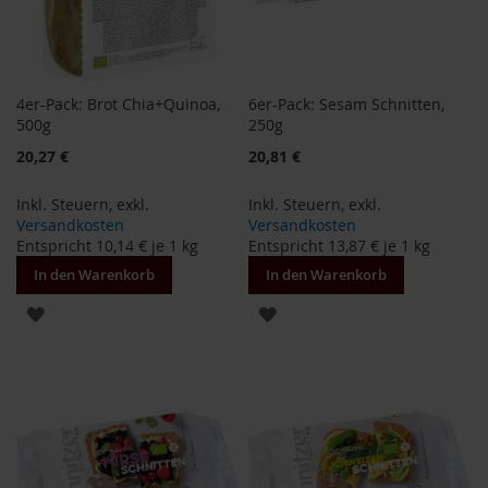
S
o
n
n
e
n
4er-Pack: Brot Chia+Quinoa,
6er-Pack: Sesam Schnitten,
t
500g
250g
o
Sonderangebot
Sonderangebot
20,27 €
20,81 €
r
W
Inkl. Steuern
,
exkl.
Inkl. Steuern
,
exkl.
e
Versandkosten
Versandkosten
r
Entspricht
10,14 €
je 1 kg
Entspricht
13,87 €
je 1 kg
z
In den Warenkorb
In den Warenkorb
Y
ZUR
ZUR
o
g
WUNSCHLISTE
WUNSCHLISTE
i
T
HINZUFÜGEN
HINZUFÜGEN
e
a
Nahrungsergänzung