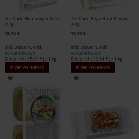
e
R
5er-Pack: Hamburger Buns,
7er-Pack: Baguettini Bianco,
o
250g
200g
s
e
Sonderangebot
Sonderangebot
18,75 €
17,70 €
n
g
Inkl. Steuern
,
exkl.
Inkl. Steuern
,
exkl.
a
Versandkosten
Versandkosten
r
Entspricht
15,00 €
je 1 kg
Entspricht
12,64 €
je 1 kg
t
e
In den Warenkorb
In den Warenkorb
n
ZUR
ZUR
S
WUNSCHLISTE
WUNSCHLISTE
c
h
HINZUFÜGEN
HINZUFÜGEN
n
i
t
z
e
r