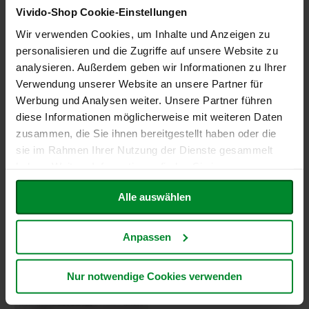
Nüssen, 600g
Sonderangebot
25,89 €
h
Vivido-Shop Cookie-Einstellungen
Sonderangebot
t
34,91 €
Wir verwenden Cookies, um Inhalte und Anzeigen zu
Inkl. Steuern
,
exkl.
M
personalisieren und die Zugriffe auf unsere Website zu
Inkl. Steuern
,
exkl.
Versandkosten
o
analysieren. Außerdem geben wir Informationen zu Ihrer
Versandkosten
Entspricht
7,19 €
je 1 kg
r
Entspricht
9,70 €
je 1 kg
Verwendung unserer Website an unsere Partner für
In den Warenkorb
g
In den Warenkorb
e
Werbung und Analysen weiter. Unsere Partner führen
ZUR
n
diese Informationen möglicherweise mit weiteren Daten
ZUR
l
zusammen, die Sie ihnen bereitgestellt haben oder die
WUNSCHLISTE
a
WUNSCHLISTE
n
sie im Rahmen Ihrer Nutzung der Dienste gesammelt
HINZUFÜGEN
d
haben. Weitere Informationen finden Sie in unserer
HINZUFÜGEN
Datenschutzerklärung
.
N
Alle auswählen
a
t
u
Anpassen
r
e
l
l
Nur notwendige Cookies verwenden
a