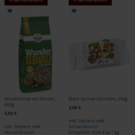
In den Warenkorb
In den Warenkorb
T
ö
ZUR
ZUR
t
h
WUNSCHLISTE
WUNSCHLISTE
E
HINZUFÜGEN
HINZUFÜGEN
d
e
n
/
W
ü
r
z
l
F
a
Wunderbrod mit Nüssen,
Black Quinoa Schnitten, 250g
r
600g
f
Sonderangebot
3,66 €
a
Sonderangebot
5,82 €
l
Inkl. Steuern
,
exkl.
l
Inkl. Steuern
,
exkl.
Versandkosten
a
Versandkosten
Entspricht
14,64 €
je 1 kg