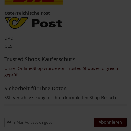
o
s
Österreichische Post
ä
u
r
e
n
DPD
GLS
B
I
O
Trusted Shops Käuferschutz
N
a
Unser Online-Shop wurde von Trusted Shops erfolgreich
h
geprüft.
r
u
Sicherheit für Ihre Daten
n
g
SSL-Verschlüsselung für Ihren kompletten Shop-Besuch.
s
e
r
g
ä
Anmeldung
Abonnieren
n
zum
z