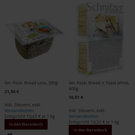
a
WUNSCHLISTE
WUNSCHLISTE
r
n
HINZUFÜGEN
HINZUFÜGEN
h
o
u
s
e
B
a
u
c
k
h
6er-Pack: Bread Less, 350g
4er-Pack: Bread n Toast white,
o
400g
f
Sonderangebot
21,94 €
Sonderangebot
16,51 €
B
Inkl. Steuern
,
exkl.
e
Versandkosten
Inkl. Steuern
,
exkl.
l
Entspricht
10,45 €
je 1 kg
Versandkosten
t
Entspricht
10,32 €
je 1 kg
a
In den Warenkorb
n
In den Warenkorb
ZUR
e