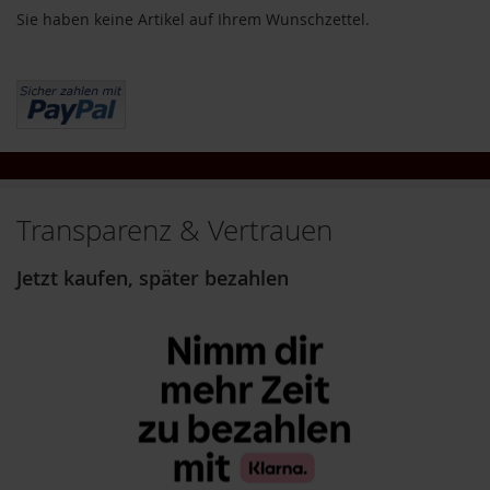
i
Sie haben keine Artikel auf Ihrem Wunschzettel.
g
h
t
T
A
K
E
m
Transparenz & Vertrauen
e
/
N
Jetzt kaufen, später bezahlen
a
t
u
r
e
l
l
a
L