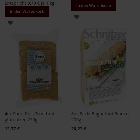
Entspricht
9,70 €
je 1 kg
F
In den Warenkorb
o
In den Warenkorb
n
ZUR
t
ZUR
WUNSCHLISTE
a
i
WUNSCHLISTE
HINZUFÜGEN
n
HINZUFÜGEN
e
G
o
v
i
n
d
a
H
e
i
4er-Pack: Reis-Toastbrot
8er-Pack: Baguettini Bianco,
r
glutenfrei, 250g
200g
l
Sonderangebot
Sonderangebot
12,37 €
20,23 €
e
r