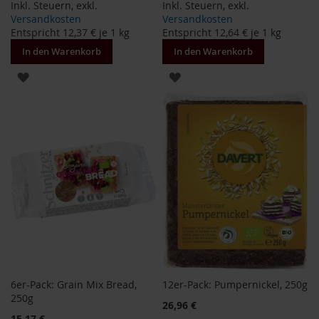
Inkl. Steuern
,
exkl.
Inkl. Steuern
,
exkl.
H
Versandkosten
Versandkosten
e
Entspricht
12,37 €
je 1 kg
Entspricht
12,64 €
je 1 kg
r
In den Warenkorb
In den Warenkorb
b
a
ZUR
ZUR
r
i
WUNSCHLISTE
WUNSCHLISTE
a
HINZUFÜGEN
HINZUFÜGEN
H
o
l
l
e
K
a
f
f
a
W
6er-Pack: Grain Mix Bread,
12er-Pack: Pumpernickel, 250g
i
250g
l
Sonderangebot
26,96 €
d
Sonderangebot
15,17 €