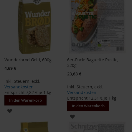
o
d
u
k
t
e
b
i
s
1
0
Wunderbrod Gold, 600g
6er-Pack: Baguette Rustic,
E
320g
u
Sonderangebot
4,69 €
r
Sonderangebot
23,63 €
o
Inkl. Steuern
,
exkl.
Versandkosten
Inkl. Steuern
,
exkl.
P
Entspricht
7,82 €
je 1 kg
Versandkosten
r
Entspricht
12,31 €
je 1 kg
o
In den Warenkorb
d
In den Warenkorb
ZUR
u
k
ZUR
WUNSCHLISTE
t
WUNSCHLISTE
e
HINZUFÜGEN
b