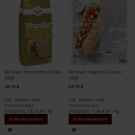
HINZUFÜGEN
i
s
2
0
E
u
r
o
Marken
A
6er-Pack: Wunderbrod Gold,
6er-Pack: Baguette Classic,
l
l
600g
360g
o
Sonderangebot
Sonderangebot
28,14 €
24,76 €
s
Inkl. Steuern
,
exkl.
Inkl. Steuern
,
exkl.
A
r
Versandkosten
Versandkosten
c
Entspricht
7,82 €
je 1 kg
Entspricht
11,46 €
je 1 kg
h
In den Warenkorb
In den Warenkorb
e
ZUR
ZUR
B