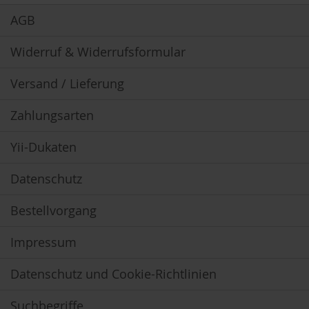
Newsletter:
u
AGB
n
g
Widerruf & Widerrufsformular
E
n
Versand / Lieferung
z
y
m
Zahlungsarten
e
Yii-Dukaten
F
ü
r
Datenschutz
K
i
Bestellvorgang
n
d
e
Impressum
r
Datenschutz und Cookie-Richtlinien
F
ü
r
Suchbegriffe