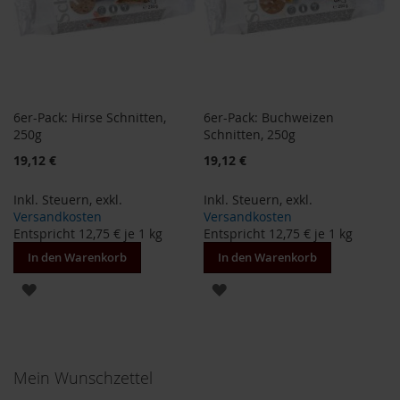
M
u
l
t
i
p
a
6er-Pack: Hirse Schnitten,
6er-Pack: Buchweizen
c
250g
Schnitten, 250g
k
s
Sonderangebot
Sonderangebot
19,12 €
19,12 €
D
Inkl. Steuern
,
exkl.
Inkl. Steuern
,
exkl.
r
Versandkosten
Versandkosten
.
Entspricht
12,75 €
je 1 kg
Entspricht
12,75 €
je 1 kg
T
In den Warenkorb
In den Warenkorb
ö
t
ZUR
ZUR
h
WUNSCHLISTE
WUNSCHLISTE
L
i
HINZUFÜGEN
HINZUFÜGEN
f
Mein Wunschzettel
e
L