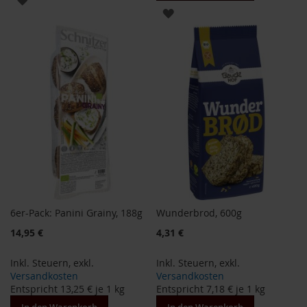
ZUR
WUNSCHLISTE
B
WUNSCHLISTE
e
HINZUFÜGEN
n
HINZUFÜGEN
e
c
o
s
D
a
v
e
r
t
6er-Pack: Panini Grainy, 188g
Wunderbrod, 600g
D
r
Sonderangebot
Sonderangebot
14,95 €
4,31 €
.
E
w
Inkl. Steuern
,
exkl.
Inkl. Steuern
,
exkl.
a
Versandkosten
Versandkosten
l
Entspricht
13,25 €
je 1 kg
Entspricht
7,18 €
je 1 kg
d