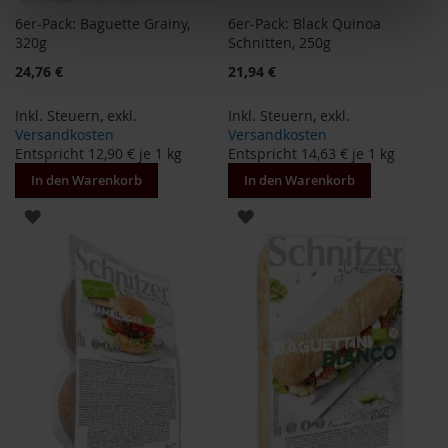
P
6er-Pack: Baguette Grainy,
6er-Pack: Black Quinoa
r
320g
Schnitten, 250g
i
m
Sonderangebot
Sonderangebot
24,76 €
21,94 €
a
v
e
Inkl. Steuern
,
exkl.
Inkl. Steuern
,
exkl.
r
Versandkosten
Versandkosten
a
Entspricht
12,90 €
je 1 kg
Entspricht
14,63 €
je 1 kg
In den Warenkorb
In den Warenkorb
R
a
ZUR
ZUR
p
u
WUNSCHLISTE
WUNSCHLISTE
n
z
HINZUFÜGEN
HINZUFÜGEN
e
l
R
a
w
B
i
t