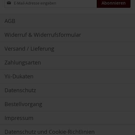
Anmeldung
Abonnieren
zum
B
Newsletter:
e
AGB
n
e
c
Widerruf & Widerrufsformular
o
s
Versand / Lieferung
D
a
Zahlungsarten
v
e
Yii-Dukaten
r
t
Datenschutz
D
r
Bestellvorgang
.
E
w
Impressum
a
l
Datenschutz und Cookie-Richtlinien
d