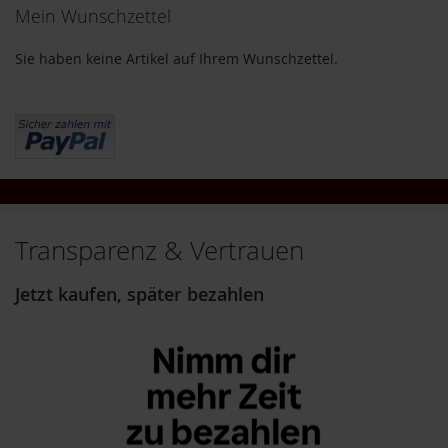
o
Mein Wunschzettel
d
u
Sie haben keine Artikel auf Ihrem Wunschzettel.
k
t
e
b
i
s
1
0
E
u
Transparenz & Vertrauen
r
o
Jetzt kaufen, später bezahlen
P
r
o
d
u
k
t
e
b