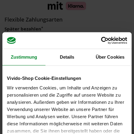
i
s
2
Flexible Zahlungsarten
0
E
*
Später bezahlen
u
Kauf auf Rechnung
r
Ratenkauf
o
*
Sofort bezahlen
Marken
Zustimmung
Details
Über Cookies
Lastschrift
Sofortüberweisung
A
l
Kreditkarte
l
Vivido-Shop Cookie-Einstellungen
o
s
Wir verwenden Cookies, um Inhalte und Anzeigen zu
*über Klarna
personalisieren und die Zugriffe auf unsere Website zu
A
analysieren. Außerdem geben wir Informationen zu Ihrer
r
Verwendung unserer Website an unsere Partner für
c
h
Werbung und Analysen weiter. Unsere Partner führen
e
diese Informationen möglicherweise mit weiteren Daten
Zuverlässiger Versand
zusammen, die Sie ihnen bereitgestellt haben oder die
B
DHL