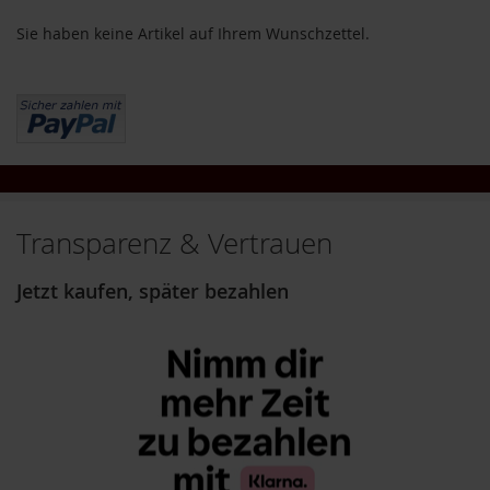
o
Sie haben keine Artikel auf Ihrem Wunschzettel.
d
u
k
t
e
b
i
s
1
0
E
Transparenz & Vertrauen
u
r
Jetzt kaufen, später bezahlen
o
P
r
o
d
u
k
t
e
b