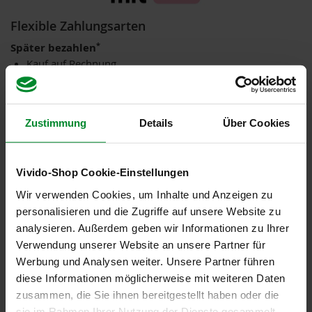
i
Flexible Zahlungsarten
s
2
*
Später bezahlen
0
E
Kauf auf Rechnung
u
Ratenkauf
r
o
*
Sofort bezahlen
Lastschrift
Zustimmung
Details
Über Cookies
Marken
Sofortüberweisung
Kreditkarte
A
l
Vivido-Shop Cookie-Einstellungen
l
o
*über Klarna
Wir verwenden Cookies, um Inhalte und Anzeigen zu
s
personalisieren und die Zugriffe auf unsere Website zu
analysieren. Außerdem geben wir Informationen zu Ihrer
A
r
Verwendung unserer Website an unsere Partner für
c
Werbung und Analysen weiter. Unsere Partner führen
h
Zuverlässiger Versand
diese Informationen möglicherweise mit weiteren Daten
e
DHL
zusammen, die Sie ihnen bereitgestellt haben oder die
B
sie im Rahmen Ihrer Nutzung der Dienste gesammelt