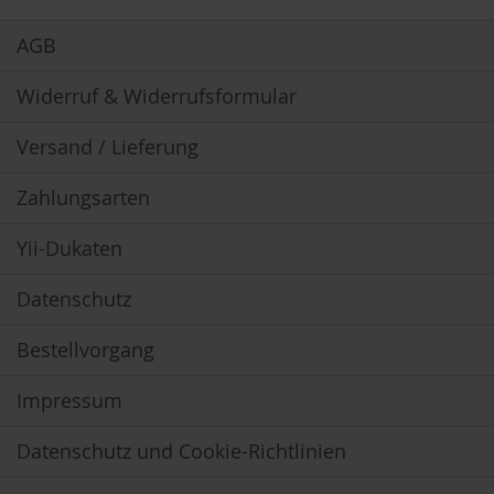
Newsletter:
B
AGB
e
n
Widerruf & Widerrufsformular
e
c
o
Versand / Lieferung
s
Zahlungsarten
D
a
v
Yii-Dukaten
e
r
Datenschutz
t
D
Bestellvorgang
r
.
Impressum
E
w
a
Datenschutz und Cookie-Richtlinien
l
d