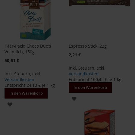
S
o
n
n
e
n
t
o
r
14er-Pack: Choco Duo's
Espresso Stick, 22g
Vollmilch, 150g
2,21 €
W
50,61 €
e
r
Inkl. Steuern
,
exkl.
z
Inkl. Steuern
,
exkl.
Versandkosten
Versandkosten
Entspricht
100,45 €
je 1 kg
Y
Entspricht
24,10 €
je 1 kg
In den Warenkorb
o
In den Warenkorb
g
ZUR
i
ZUR
T
WUNSCHLISTE
e
WUNSCHLISTE
a
HINZUFÜGEN
HINZUFÜGEN
Nahrungsergänzung