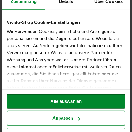
Zustimmung
Details
Über Cookies
h
t
Vollmilch Schokolade Crispy
Schoko Brezel, 100g
HIH, 100g
M
2,60 €
Vivido-Shop Cookie-Einstellungen
o
3,37 €
Wir verwenden Cookies, um Inhalte und Anzeigen zu
r
Inkl. Steuern
,
exkl.
g
personalisieren und die Zugriffe auf unsere Website zu
Inkl. Steuern
,
exkl.
Versandkosten
e
analysieren. Außerdem geben wir Informationen zu Ihrer
Versandkosten
Entspricht
26,00 €
je 1 kg
n
Entspricht
33,70 €
je 1 kg
Verwendung unserer Website an unsere Partner für
l
In den Warenkorb
a
In den Warenkorb
Werbung und Analysen weiter. Unsere Partner führen
ZUR
n
diese Informationen möglicherweise mit weiteren Daten
d
ZUR
zusammen, die Sie ihnen bereitgestellt haben oder die
WUNSCHLISTE
WUNSCHLISTE
N
sie im Rahmen Ihrer Nutzung der Dienste gesammelt
HINZUFÜGEN
a
haben. Weitere Informationen finden Sie in unserer
HINZUFÜGEN
t
Datenschutzerklärung
.
u
Alle auswählen
r
e
l
l
Anpassen
a