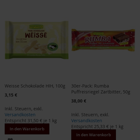
a
WUNSCHLISTE
r
HINZUFÜGEN
n
HINZUFÜGEN
h
o
u
s
e
B
a
u
c
k
h
Weisse Schokolade HIH, 100g
30er-Pack: Rumba
o
Puffreisriegel Zartbitter, 50g
f
3,15 €
38,00 €
B
Inkl. Steuern
,
exkl.
e
Versandkosten
Inkl. Steuern
,
exkl.
l
Entspricht
31,50 €
je 1 kg
Versandkosten
t
Entspricht
25,33 €
je 1 kg
a
In den Warenkorb
n
In den Warenkorb
ZUR
e