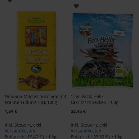
ZUR
WUNSCHLISTE
B
WUNSCHLISTE
e
HINZUFÜGEN
n
HINZUFÜGEN
e
c
o
s
D
a
v
e
r
t
Nirwana Milchschokolade mit
12er-Pack: Helix
D
r
Praliné-Füllung HIH, 100g
Lakritzschnecken, 100g
.
Sonderangebot
1,34 €
22,45 €
E
w
a
Inkl. Steuern
,
exkl.
Inkl. Steuern
,
exkl.
l
Versandkosten
Versandkosten
d
Entspricht
13,40 €
je 1 kg
Entspricht
23,39 €
je 1 kg