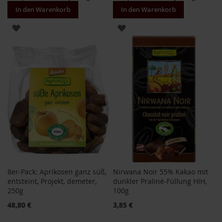
T
In den Warenkorb
In den Warenkorb
ö
t
ZUR
ZUR
h
WUNSCHLISTE
WUNSCHLISTE
E
d
HINZUFÜGEN
HINZUFÜGEN
e
n
/
W
ü
r
z
l
F
a
r
8er-Pack: Aprikosen ganz süß,
Nirwana Noir 55% Kakao mit
f
entsteint, Projekt, demeter,
dunkler Praliné-Füllung HIH,
a
250g
100g
l
l
Sonderangebot
48,80 €
3,85 €
a