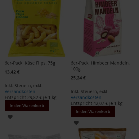
o
d
u
k
t
e
b
i
s
1
0
6er-Pack: Käse Flips, 75g
6er-Pack: Himbeer Mandeln,
E
100g
u
13,42 €
r
25,24 €
o
Inkl. Steuern
,
exkl.
Versandkosten
Inkl. Steuern
,
exkl.
P
Entspricht
29,82 €
je 1 kg
Versandkosten
r
Entspricht
42,07 €
je 1 kg
o
In den Warenkorb
d
In den Warenkorb
ZUR
u
k
ZUR
WUNSCHLISTE
t
WUNSCHLISTE
e
HINZUFÜGEN
b