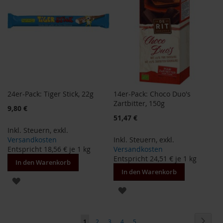
M
u
l
t
i
p
a
c
k
s
24er-Pack: Tiger Stick, 22g
14er-Pack: Choco Duo's
Zartbitter, 150g
D
9,80 €
r
51,47 €
.
Inkl. Steuern
,
exkl.
T
Versandkosten
Inkl. Steuern
,
exkl.
ö
Entspricht
18,56 €
je 1 kg
Versandkosten
t
Entspricht
24,51 €
je 1 kg
In den Warenkorb
h
In den Warenkorb
ZUR
L
ZUR
i
WUNSCHLISTE
f
WUNSCHLISTE
e
HINZUFÜGEN
Seite
Seite
Weite
L
Sie
Seite
Seite
Seite
Seite
1
2
3
4
5