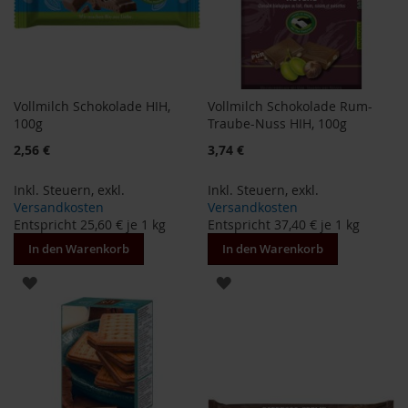
e
R
o
s
e
Vollmilch Schokolade HIH,
Vollmilch Schokolade Rum-
n
100g
Traube-Nuss HIH, 100g
g
a
2,56 €
3,74 €
r
t
Inkl. Steuern
,
exkl.
Inkl. Steuern
,
exkl.
e
Versandkosten
Versandkosten
n
Entspricht
25,60 €
je 1 kg
Entspricht
37,40 €
je 1 kg
S
In den Warenkorb
In den Warenkorb
c
h
ZUR
ZUR
n
i
WUNSCHLISTE
WUNSCHLISTE
t
z
HINZUFÜGEN
HINZUFÜGEN
e
r