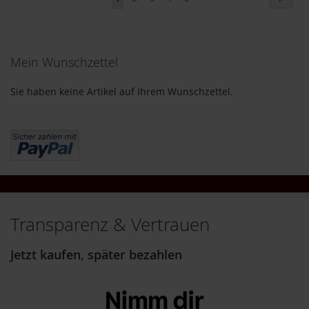
HINZUFÜGEN
i
lesen
g
h
gerade
t
Mein Wunschzettel
Seite
T
A
Sie haben keine Artikel auf Ihrem Wunschzettel.
K
E
m
e
/
N
a
t
u
Transparenz & Vertrauen
r
e
l
Jetzt kaufen, später bezahlen
l
a
L