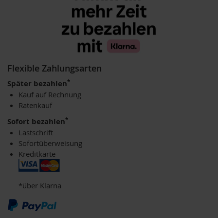
u
p
i
n
o
G
e
Flexible Zahlungsarten
t
r
*
Später bezahlen
e
Kauf auf Rechnung
i
Ratenkauf
d
e
*
Sofort bezahlen
k
Lastschrift
a
f
Sofortüberweisung
f
Kreditkarte
e
e
*über Klarna
A
m
i
n