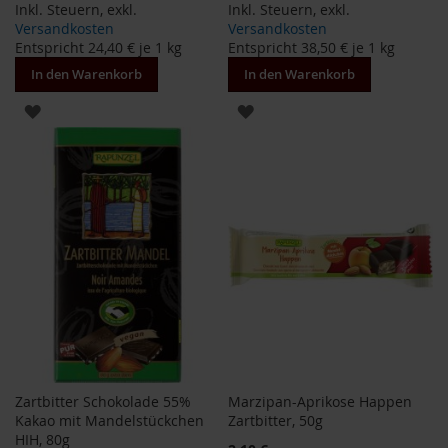
Inkl. Steuern
,
exkl.
Inkl. Steuern
,
exkl.
F
Versandkosten
Versandkosten
o
Entspricht
24,40 €
je 1 kg
Entspricht
38,50 €
je 1 kg
n
t
In den Warenkorb
In den Warenkorb
a
i
ZUR
ZUR
n
e
WUNSCHLISTE
WUNSCHLISTE
HINZUFÜGEN
HINZUFÜGEN
G
o
v
i
n
d
a
H
e
i
r
l
Zartbitter Schokolade 55%
Marzipan-Aprikose Happen
e
Kakao mit Mandelstückchen
Zartbitter, 50g
r
HIH, 80g