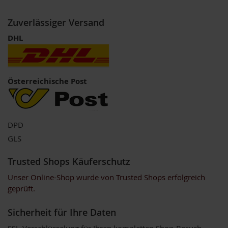
o
s
Zuverlässiger Versand
ä
u
DHL
r
e
n
B
Österreichische Post
I
O
N
a
DPD
h
r
GLS
u
n
Trusted Shops Käuferschutz
g
s
Unser Online-Shop wurde von Trusted Shops erfolgreich
e
geprüft.
r
g
ä
Sicherheit für Ihre Daten
n
z