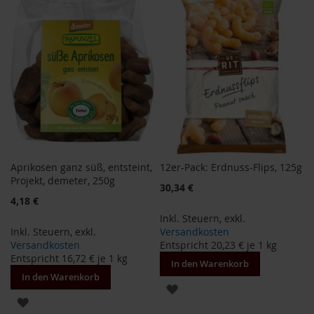
HINZUFÜGEN
i
s
2
0
E
u
r
o
Marken
A
Aprikosen ganz süß, entsteint,
12er-Pack: Erdnuss-Flips, 125g
l
l
Projekt, demeter, 250g
Sonderangebot
30,34 €
o
4,18 €
s
Inkl. Steuern
,
exkl.
Inkl. Steuern
,
exkl.
Versandkosten
A
r
Versandkosten
Entspricht
20,23 €
je 1 kg
c
Entspricht
16,72 €
je 1 kg
In den Warenkorb
h
In den Warenkorb
e
ZUR
ZUR
B
WUNSCHLISTE