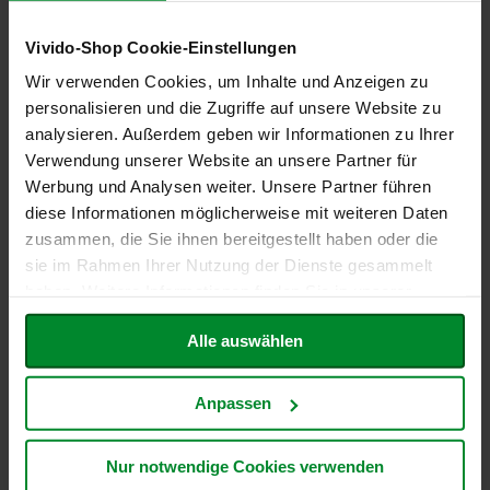
a
r
Vivido-Shop Cookie-Einstellungen
n
h
Flexible Zahlungsarten
Wir verwenden Cookies, um Inhalte und Anzeigen zu
o
personalisieren und die Zugriffe auf unsere Website zu
u
*
Später bezahlen
s
analysieren. Außerdem geben wir Informationen zu Ihrer
Kauf auf Rechnung
e
Verwendung unserer Website an unsere Partner für
Ratenkauf
Werbung und Analysen weiter. Unsere Partner führen
B
*
Sofort bezahlen
a
diese Informationen möglicherweise mit weiteren Daten
Lastschrift
u
zusammen, die Sie ihnen bereitgestellt haben oder die
c
Sofortüberweisung
sie im Rahmen Ihrer Nutzung der Dienste gesammelt
k
Kreditkarte
h
haben. Weitere Informationen finden Sie in unserer
o
Datenschutzerklärung
.
f
Alle auswählen
*über Klarna
B
e
Anpassen
l
t
a
Zuverlässiger Versand
Nur notwendige Cookies verwenden
n
e