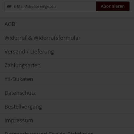
T
Anmeldung
Abonnieren
ö
zum
t
Newsletter:
h
AGB
E
d
Widerruf & Widerrufsformular
e
n
Versand / Lieferung
/
W
ü
Zahlungsarten
r
z
l
Yii-Dukaten
F
Datenschutz
a
r
f
Bestellvorgang
a
l
Impressum
l
a