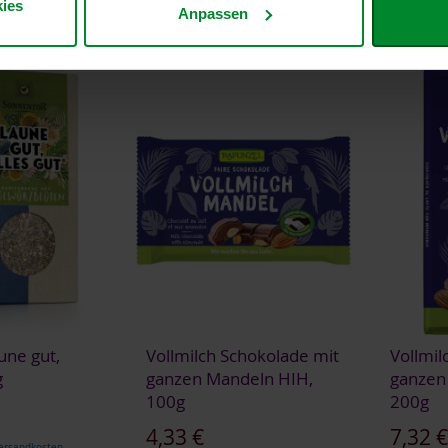
ies
Anpassen
une gut,
Vollmilch Schokolade mit
Vollmil
g
ganzen Mandeln HIH,
ganzen
100g
200g
4,33 €
7,32 
ersandkosten