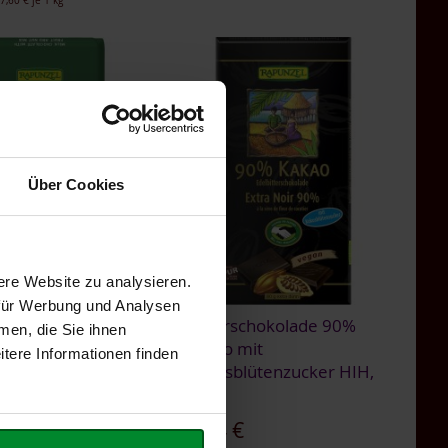
7,60 €
je 1 kg
Über Cookies
ere Website zu analysieren.
 für Werbung und Analysen
tenfutter
Bitterschokolade 90%
men, die Sie ihnen
lade, HIH, 200g
Kakao mit
tere Informationen finden
Kokosblütenzucker HIH,
€
80g
n
,
exkl.
Versandkosten
2,44 €
8,45 €
je 1 kg