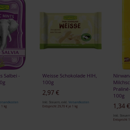
s Salbei -
Weisse Schokolade HIH,
Nirwan
50g
100g
Milchs
Praliné
2,97 €
100g
ersandkosten
Inkl. Steuern
,
exkl.
Versandkosten
1,34 
 1 kg
Entspricht
29,70 €
je 1 kg
Inkl. Steuer
Entspricht
1