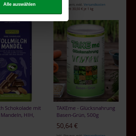
Alle auswählen
Inkl. Steuern
,
exkl.
Versandkosten
Entspricht
30,50 €
je 1 kg
ch Schokolade mit
TAKEme - Glücksnahrung
 Mandeln, HIH,
Basen-Grün, 500g
50,64 €
€
Inkl. Steuern
,
exkl.
Versandkosten