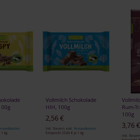
hokolade
Vollmilch Schokolade
Vollmil
 100g
HIH, 100g
Rum-Tr
100g
2,56 €
3,76 
ersandkosten
Inkl. Steuern
,
exkl.
Versandkosten
 1 kg
Entspricht
25,60 €
je 1 kg
Inkl. Steuer