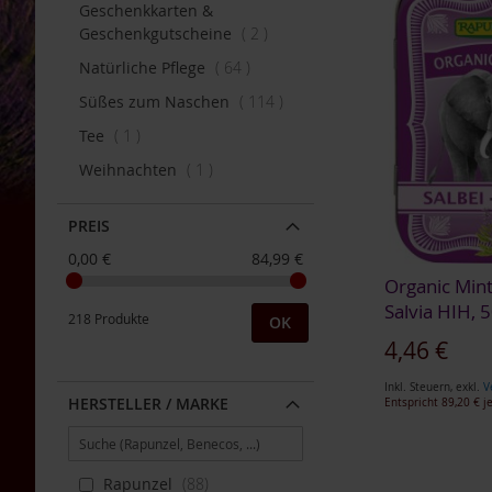
Geschenkkarten &
Bauckhof
Artikel
Geschenkgutscheine
2
Beltane
Artikel
Natürliche Pflege
64
Benecos
Artikel
Süßes zum Naschen
114
Davert
Artikel
Tee
1
Dr.
Artikel
Weihnachten
1
Ewald
Töth
PREIS
Eden
/
0,00 €
84,99 €
Würzl
Organic Mint
Farfalla
Salvia HIH, 
218 Produkte
OK
Fontaine
4,46 €
Govinda
Inkl. Steuern
,
exkl.
V
HERSTELLER / MARKE
Entspricht
89,20 €
je
Heirler
Herbaria
In den Warenkorb
In den Warenkorb
In den Warenkorb
Holle
ZUR
ZUR
Rapunzel
88