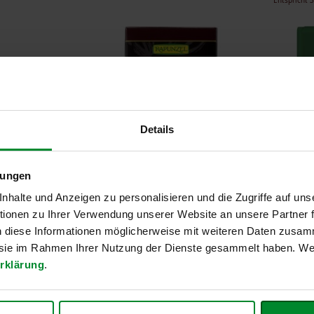
Entspricht
3
Details
lungen
halte und Anzeigen zu personalisieren und die Zugriffe auf uns
ionen zu Ihrer Verwendung unserer Website an unsere Partner
ger Stick,
Bitterschokolade 85%
Studen
n diese Informationen möglicherweise mit weiteren Daten zusam
Kakao HIH, 80g
Schoko
e sie im Rahmen Ihrer Nutzung der Dienste gesammelt haben. Wei
rklärung
.
2,70 €
3,69 
ersandkosten
Inkl. Steuern
,
exkl.
Versandkosten
Inkl. Steuer
 1 kg
Entspricht
33,75 €
je 1 kg
Entspricht
1