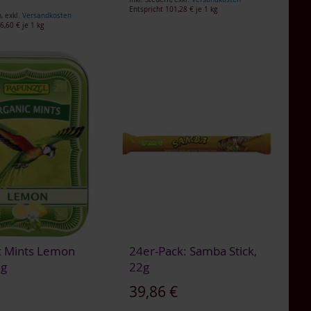
Entspricht
101,28 €
je 1 kg
n
,
exkl.
Versandkosten
6,60 €
je 1 kg
c Mints Lemon
24er-Pack: Samba Stick,
0g
22g
€
39,86 €