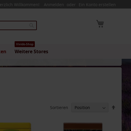
erzlich Willkommen!
Anmelden
Ein Konto erstellen
Mein Warenk
Suche
Vivido-Shop
ken
Weitere Stores
In
Sortieren
absteig
Reihenf