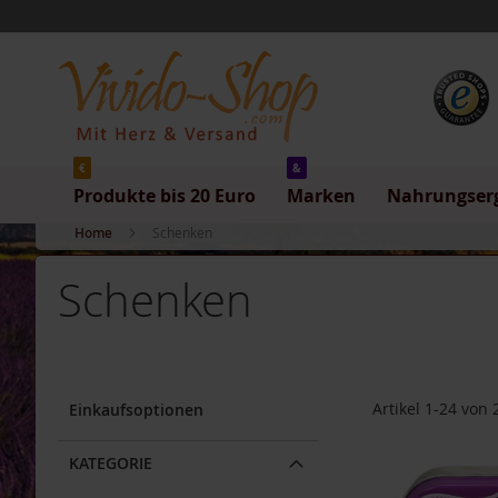
Produkte
Direkt
bis
zum
20
Inhalt
Euro
Produkte
bis
5
Euro
€
&
Produkte bis 20 Euro
Marken
Nahrungser
Produkte
bis
Home
Schenken
10
Euro
Schenken
Produkte
bis
20
Euro
Marken
Artikel
1
-
24
von
Einkaufsoptionen
Allos
Arche
KATEGORIE
Barnhouse