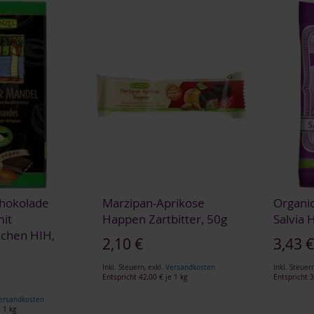
chokolade
Marzipan-Aprikose
Organic
it
Happen Zartbitter, 50g
Salvia 
chen HIH,
2,10 €
3,43 
Inkl. Steuern
,
exkl.
Versandkosten
Inkl. Steuer
Entspricht
42,00 €
je 1 kg
Entspricht
3
ersandkosten
 1 kg