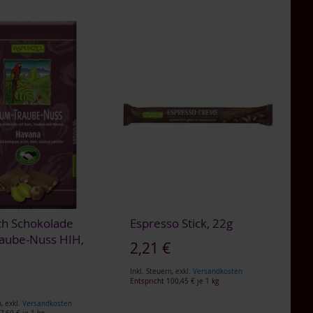
ch Schokolade
Espresso Stick, 22g
aube-Nuss HIH,
2,21 €
Inkl. Steuern
,
exkl.
Versandkosten
€
Entspricht
100,45 €
je 1 kg
n
,
exkl.
Versandkosten