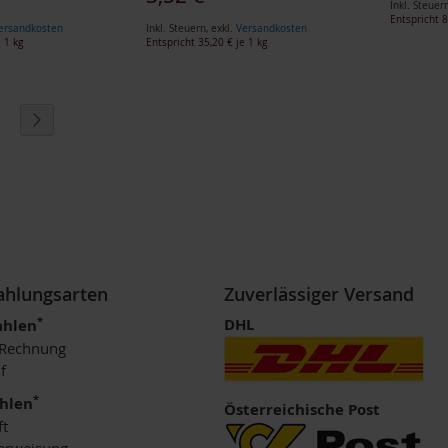
Inkl. Steuer
Entspricht
8
ersandkosten
Inkl. Steuern
,
exkl.
Versandkosten
 1 kg
Entspricht
35,20 €
je 1 kg
eite
eite
Seite
Weiter
Zahlungsarten
Zuverlässiger Versand
*
DHL
ahlen
 Rechnung
f
*
ahlen
Österreichische Post
ft
erweisung