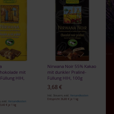
a
Nirwana Noir 55% Kakao
chokolade mit
mit dunkler Praliné-
-Füllung HIH,
Füllung HIH, 100g
3,68 €
€
Inkl. Steuern
,
exkl.
Versandkosten
Entspricht
36,80 €
je 1 kg
n
,
exkl.
Versandkosten
3,40 €
je 1 kg