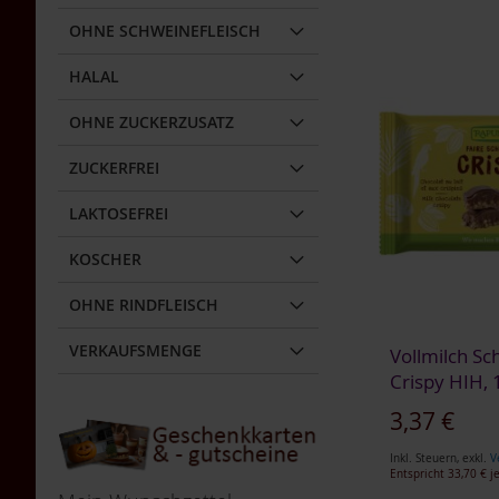
Tea
ZUR
ZUR
ZUR
OHNE SCHWEINEFLEISCH
In den Warenkorb
Nahrungsergänzung
WUNSCHLISTE
WUNSCHLISTE
WUNSCHLISTE
Multipacks
ZUR
HALAL
Dr.
HINZUFÜGEN
HINZUFÜGEN
HINZUFÜGEN
Töth
WUNSCHLISTE
OHNE ZUCKERZUSATZ
Life
HINZUFÜGEN
Light
ZUCKERFREI
TAKEme
LAKTOSEFREI
/
Naturella
KOSCHER
Lupino
Getreidekaffee
OHNE RINDFLEISCH
Aminosäuren
VERKAUFSMENGE
Vollmilch Sc
BIO
Crispy HIH,
Nahrungsergänzung
3,37 €
Enzyme
Für
Inkl. Steuern
,
exkl.
V
Kinder
Entspricht
33,70 €
je
In den Warenkorb