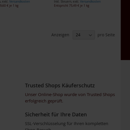
n
,
exkl.
Versandkosten
Inkl. Steuern
,
exkl.
Versandkosten
9,60 €
je 1 kg
Entspricht
75,49 €
je 1 kg
Anzeigen
pro Seite
Trusted Shops Käuferschutz
Unser Online-Shop wurde von Trusted Shops
erfolgreich geprüft.
Sicherheit für Ihre Daten
SSL-Verschlüsselung für Ihren kompletten
Shop-Besuch.