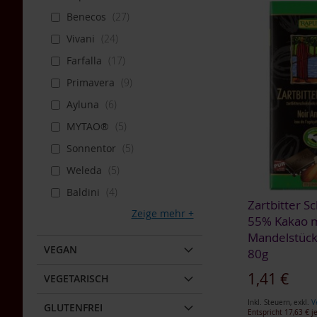
In den Warenkorb
ZUR
Kaffa
Benecos
27
WUNSCHLISTE
WUNSCHLISTE
Wildkaffee
ZUR
WUNSCHLISTE
Vivani
24
HINZUFÜGEN
HINZUFÜGEN
Lebensbaum
WUNSCHLISTE
HINZUFÜGEN
Farfalla
17
Life
HINZUFÜGEN
Light
Primavera
9
Morgenland
Ayluna
6
Naturella
MYTAO®
5
Primavera
Sonnentor
5
Rapunzel
Weleda
5
Raw
Baldini
4
Bite
Zartbitter S
Zeige mehr
55% Kakao m
Rosengarten
Mandelstück
Schnitzer
VEGAN
80g
Sonnentor
1,41 €
VEGETARISCH
Werz
Inkl. Steuern
,
exkl.
V
Yogi
In den Warenkorb
In den Warenkorb
In den Warenkorb
GLUTENFREI
Entspricht
17,63 €
je