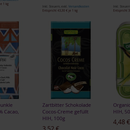
e 1 kg
Inkl. Steuern
,
exkl.
Versandkosten
Inkl. Steuer
Entspricht
43,30 €
je 1 kg
Entspricht
3
Dunkle
Zartbitter Schokolade
Organi
% Cacao,
Cocos-Creme gefüllt
HIH, 5
HIH, 100g
4,48 
3,52 €