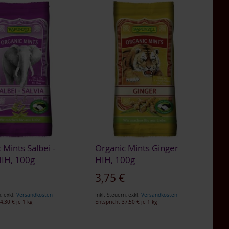
 Mints Salbei -
Organic Mints Ginger
HIH, 100g
HIH, 100g
Sonderangebot
€
3,75 €
n
,
exkl.
Versandkosten
Inkl. Steuern
,
exkl.
Versandkosten
4,30 €
je 1 kg
Entspricht
37,50 €
je 1 kg