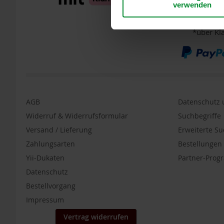
verwenden
Kaffa
Wildkaffee
Lebensbaum
*über Kl
Life
Light
Morgenland
Naturella
Primavera
AGB
Datenschutz u
Widerruf & Widerrufsformular
Suchbegriffe
Rapunzel
Versand / Lieferung
Erweiterte S
Raw
Bite
Zahlungsarten
Bestellunge
Rosengarten
Yii-Dukaten
Partner-Pro
Schnitzer
Datenschutz
Bestellvorgang
Sonnentor
Impressum
Werz
Yogi
Vertrag widerrufen