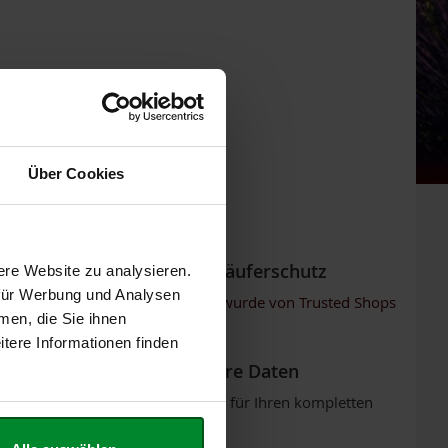
Über Cookies
Trusted Shops Käuferschutz
ere Website zu analysieren.
 für Werbung und Analysen
Unser Online-Shop wurde von Trusted Shops
men, die Sie ihnen
erfolgreich geprüft.
tere Informationen finden
Sicherheit für Ihre Daten
SSL-Verschlüsselung für Ihren kompletten
Shop-Besuch.