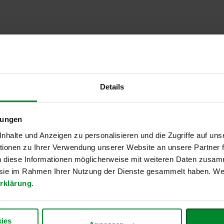
Details
lungen
Zahlungsarten
Zuverlässiger Versand
halte und Anzeigen zu personalisieren und die Zugriffe auf uns
ionen zu Ihrer Verwendung unserer Website an unsere Partner
*
DHL
ahlen
n diese Informationen möglicherweise mit weiteren Daten zusam
 Rechnung
e sie im Rahmen Ihrer Nutzung der Dienste gesammelt haben. Wei
f
rklärung
.
*
ahlen
Österreichische Post
ft
erweisung
ies
te