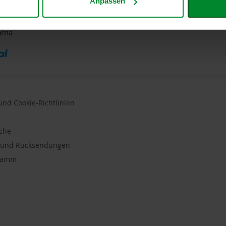
Anpassen
DPD
GLS
arna
nd Cookie-Richtlinien
uche
n und Rücksendungen
gramm