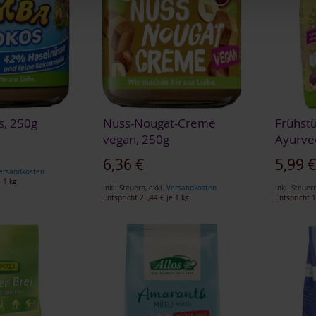
, 250g
Nuss-Nougat-Creme
Frühst
vegan, 250g
Ayurve
6,36 €
5,99 
ersandkosten
 1 kg
Inkl. Steuern
,
exkl.
Versandkosten
Inkl. Steuer
Entspricht
25,44 €
je 1 kg
Entspricht
1