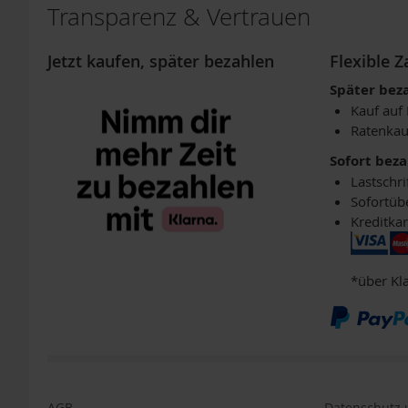
DHA
Transparenz & Vertrauen
TCM-
Produkte
Jetzt kaufen, später bezahlen
Flexible 
Vitamine
Später bez
Lebensmittel
Kauf auf
Einzelpackungen
Ratenkau
Aufstriche
Sofort bez
Backen
Lastschri
Sofortüb
Brot
Kreditkar
Babynahrung
/
Säuglingsnahrung
*über Kl
Fette,
Öle
Getränke
&
Getränkepulver
Getreide
AGB
Datenschutz u