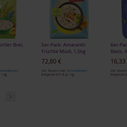
rtler Brei,
5er-Pack: Amaranth
6er-Pac
Früchte Müsli, 1,5kg
Basis, 
Sonderangebot
72,80 €
16,33
ersandkosten
Inkl. Steuern
,
exkl.
Versandkosten
Inkl. Steuer
 1 kg
Entspricht
9,71 €
je 1 kg
Entspricht
6
eite
eite
Seite
Weiter