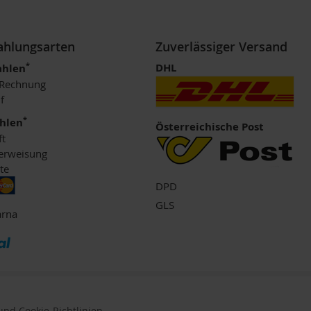
Zahlungsarten
Zuverlässiger Versand
*
DHL
ahlen
 Rechnung
f
*
ahlen
Österreichische Post
ft
erweisung
te
DPD
GLS
arna
nd Cookie-Richtlinien