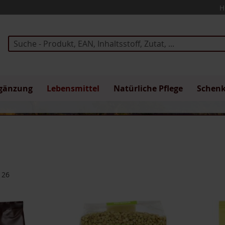
H
Suche
gänzung
Lebensmittel
Natürliche Pflege
Schen
n
126