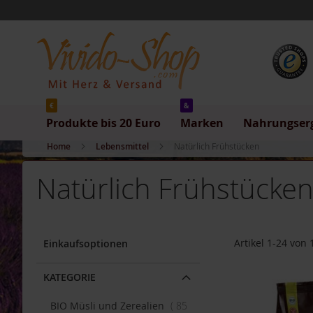
Produkte
Direkt
bis
zum
20
Inhalt
Euro
Produkte
bis
5
Euro
€
&
Produkte bis 20 Euro
Marken
Nahrungser
Produkte
bis
Home
Lebensmittel
Natürlich Frühstücken
10
Euro
Natürlich Frühstücke
Produkte
bis
20
Euro
Artikel
1
-
24
von
Einkaufsoptionen
Marken
Allos
KATEGORIE
Arche
BIO Müsli und Zerealien
85
Barnhouse