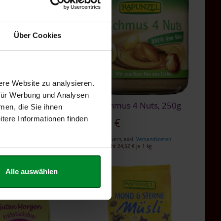
Über Cookies
ere Website zu analysieren.
 für Werbung und Analysen
akes, 250g
Mischmus 4 Nuts, 250g
men, die Sie ihnen
tere Informationen finden
gebot
€
6,13 €
n
,
exkl.
Versandkosten
Inkl. Steuern
,
exkl.
Versandkosten
0,48 €
je 1 kg
Entspricht
24,52 €
je 1 kg
Alle auswählen