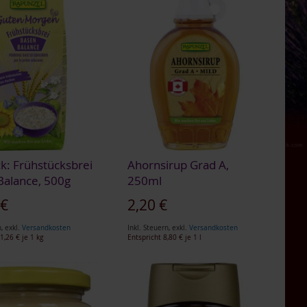
k: Frühstücksbrei
Ahornsirup Grad A,
Balance, 500g
250ml
gebot
 €
2,20 €
n
,
exkl.
Versandkosten
Inkl. Steuern
,
exkl.
Versandkosten
1,26 €
je 1 kg
Entspricht
8,80 €
je 1 l