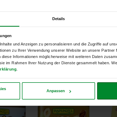
Details
lungen
halte und Anzeigen zu personalisieren und die Zugriffe auf uns
ionen zu Ihrer Verwendung unserer Website an unsere Partner
 500g
Tahin (Sesammus), 500g
Corn Fl
n diese Informationen möglicherweise mit weiteren Daten zusam
e sie im Rahmen Ihrer Nutzung der Dienste gesammelt haben. Wei
Sonderan
8,01 €
2,62 
rklärung
.
ersandkosten
Inkl. Steuern
,
exkl.
Versandkosten
Inkl. Steuer
 1 kg
Entspricht
16,02 €
je 1 kg
Entspricht
1
ies
Anpassen