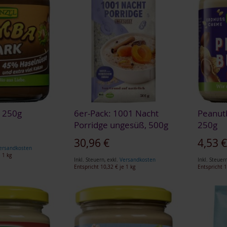
 250g
6er-Pack: 1001 Nacht
Peanut
Porridge ungesüß, 500g
250g
Sonderangebot
30,96 €
4,53 
ersandkosten
 1 kg
Inkl. Steuern
,
exkl.
Versandkosten
Inkl. Steuer
Entspricht
10,32 €
je 1 kg
Entspricht
1