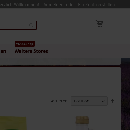
erzlich Willkommen!
Anmelden
Ein Konto erstellen
Mein Warenk
Suche
Vivido-Shop
ken
Weitere Stores
In
Sortieren
absteig
Reihenf