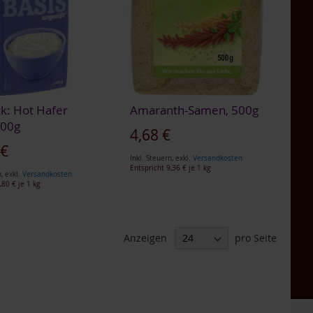
k: Hot Hafer
Amaranth-Samen, 500g
400g
4,68 €
 €
Inkl. Steuern
,
exkl.
Versandkosten
Entspricht
9,36 €
je 1 kg
n
,
exkl.
Versandkosten
,80 €
je 1 kg
Anzeigen
pro Seite