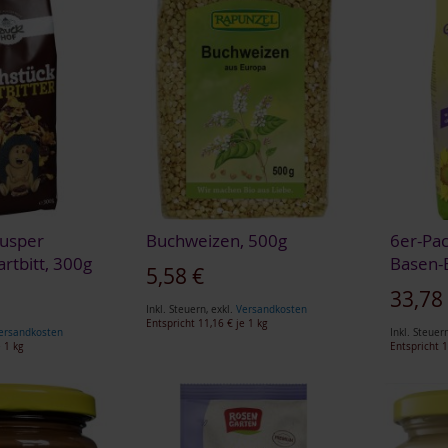
nusper
Buchweizen, 500g
6er-Pac
artbitt, 300g
Basen-
5,58 €
Sonderan
33,78
Inkl. Steuern
,
exkl.
Versandkosten
Entspricht
11,16 €
je 1 kg
ersandkosten
Inkl. Steuer
 1 kg
Entspricht
1