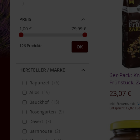
Artikel
Bauckhof
Beltane
PREIS
Benecos
1,00 €
79,99 €
Davert
Dr.
126 Produkte
OK
Ewald
Töth
Eden
HERSTELLER / MARKE
/
6er-Pack: K
Würzl
Frühstück, Z
Rapunzel
76
Farfalla
Sonderangebot
23,07 €
Allos
19
Fontaine
Bauckhof
15
Inkl. Steuern
,
exkl.
V
Govinda
Entspricht
12,82 €
je
Rosengarten
9
In den Warenkorb
Heirler
In den Warenkorb
In den Warenkorb
In den Warenkorb
Davert
3
ZUR
Herbaria
ZUR
ZUR
ZUR
Barnhouse
2
WUNSCHLISTE
Holle