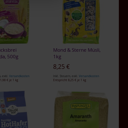
ücksbrei
Mond & Sterne Müsli,
da, 500g
1kg
€
8,25 €
n
,
exkl.
Versandkosten
Inkl. Steuern
,
exkl.
Versandkosten
1,98 €
je 1 kg
Entspricht
8,25 €
je 1 kg