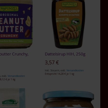
butter Crunchy,
Dattelsirup HIH, 250g
3,57 €
€
Inkl. Steuern
,
exkl.
Versandkosten
Entspricht
14,28 €
je 1 kg
n
,
exkl.
Versandkosten
8,12 €
je 1 kg