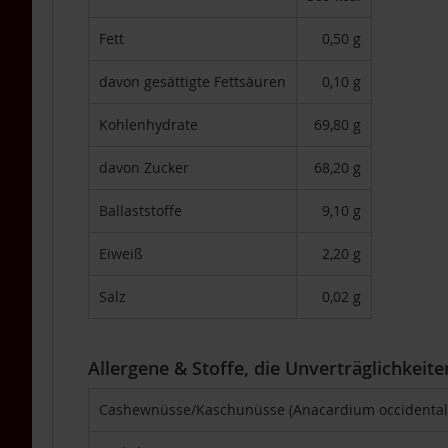
Packs
Fett
0,50 g
4er-
Packs
davon gesättigte Fettsäuren
0,10 g
6er-
Packs
Kohlenhydrate
69,80 g
TAKEme
Glücksnahrung
davon Zucker
68,20 g
Mandarine-
Apfel
Ballaststoffe
9,10 g
TAKEme
Glücksnahrung
Eiweiß
2,20 g
BIO
Kakao-
Salz
0,02 g
Banane
TAKEme
Plus
Allergene & Stoffe, die Unverträglichkeit
TAKEme
Cashewnüsse/Kaschunüsse (Anacardium occidental
Omega-
3