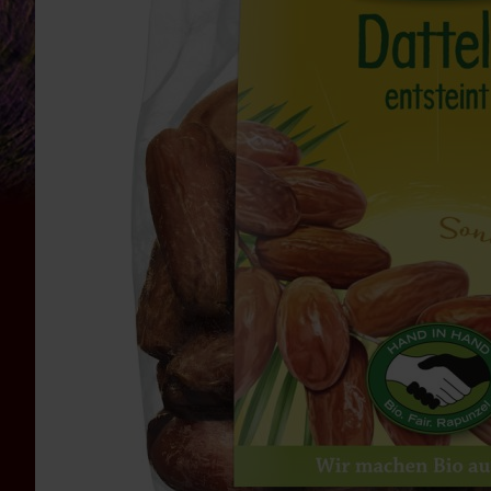
Bauckhof
Beltane
Benecos
Davert
Dr.
Ewald
Töth
Eden
/
Würzl
Farfalla
Fontaine
Govinda
Heirler
Herbaria
Holle