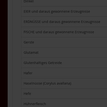
DHA
Dinkel
TCM-
EIER und daraus gewonnene Erzeugnisse
Produkte
Vitamine
ERDNÜSSE und daraus gewonnene Erzeugnisse
Lebensmittel
Einzelpackungen
FISCHE und daraus gewonnene Erzeugnisse
Aufstriche
Gerste
Backen
Glutamat
Brot
Babynahrung
Glutenhaltiges Getreide
/
Säuglingsnahrung
Hafer
Fette,
Öle
Haselnüsse (Corylus avallana)
Getränke
Hefe
&
Getränkepulver
Hühnerfleisch
Getreide