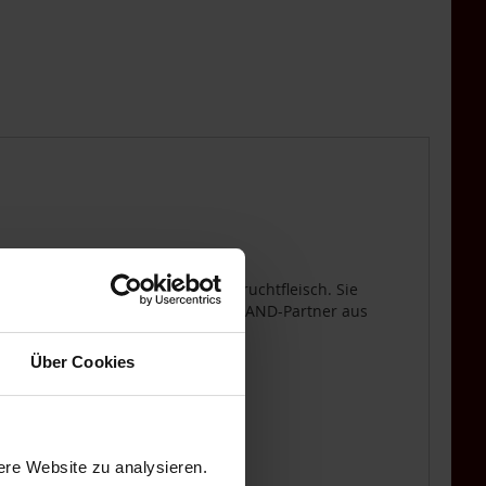
WUNSCHLISTE
WUNSCHLISTE
HINZUFÜGEN
HINZUFÜGEN
 besonders saftiges, bissfestes Fruchtfleisch. Sie
d stammen vom Rapunzel HAND IN HAND-Partner aus
Über Cookies
ere Website zu analysieren.