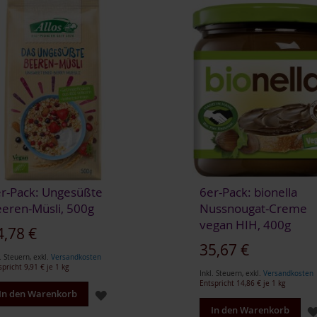
r-Pack: Ungesüßte
6er-Pack: bionella
eren-Müsli, 500g
Nussnougat-Creme
vegan HIH, 400g
4,78 €
35,67 €
. Steuern
,
exkl.
Versandkosten
spricht
9,91 €
je 1 kg
Inkl. Steuern
,
exkl.
Versandkosten
Entspricht
14,86 €
je 1 kg
ZUR
In den Warenkorb
In den Warenkorb