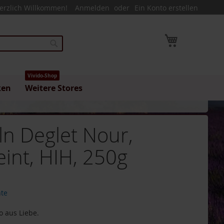
erzlich Willkommen!
Anmelden
Ein Konto erstellen
Mein Warenk
Suche
Vivido-Shop
ken
Weitere Stores
ln Deglet Nour,
eint, HIH, 250g
hte
 aus Liebe.