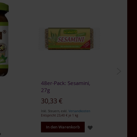
48er-Pack: Sesamini,
4
27g
S
30,33 €
3
Inkl. Steuern
,
exkl.
Versandkosten
Ink
Entspricht
23,40 €
je 1 kg
En
ZUR
In den Warenkorb
ZUR