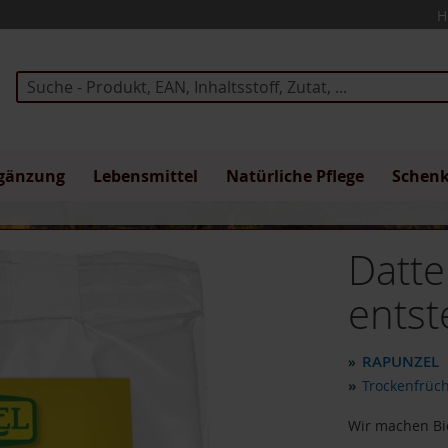
H
Suche
gänzung
Lebensmittel
Natürliche Pflege
Schen
Datte
entst
RAPUNZEL
»
»
Trockenfrüc
Wir machen Bio