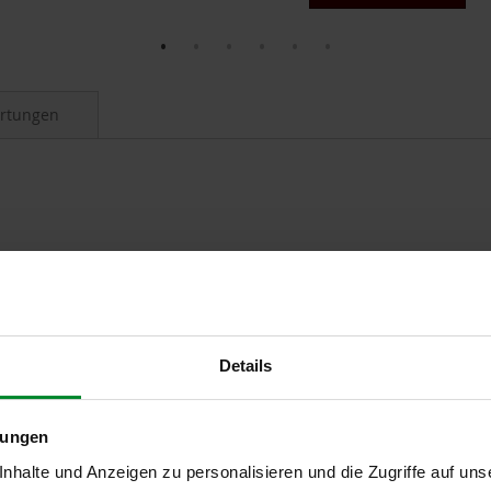
WUNSCHLISTE
HINZUFÜGEN
rtungen
n der Datteln. Die goldenen bis bernsteinfarbenen Früchte haben ein
em Honig- und Karamellaroma. Die Datteln sind fair gehandelt un
hrer Genuss.
Details
lungen
halte und Anzeigen zu personalisieren und die Zugriffe auf uns