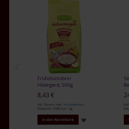
Tea
Nahrungsergänzung
Multipacks
Dr.
Töth
Life
Light
TAKEme
/
Naturella
Lupino
Getreidekaffee
n,
Frühstücksbrei
5e
Hildegard, 500g
Be
Aminosäuren
BIO
8,43 €
2
Nahrungsergänzung
Inkl. Steuern
,
exkl.
Versandkosten
Inkl
Enzyme
Entspricht
16,86 €
je 1 kg
Ent
Für
ZUR
ZUR
In den Warenkorb
Kinder