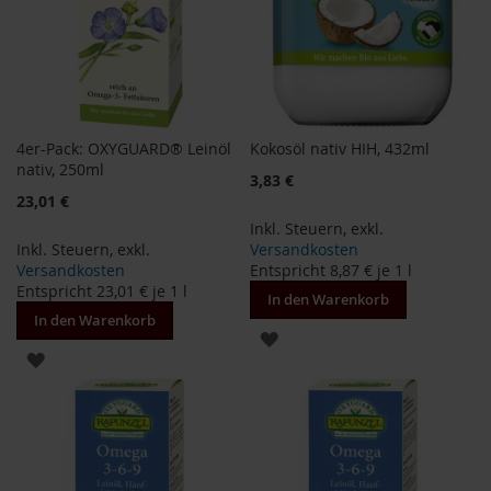
F
o
n
t
a
i
n
4er-Pack: OXYGUARD® Leinöl
Kokosöl nativ HIH, 432ml
e
nativ, 250ml
3,83 €
G
23,01 €
o
Inkl. Steuern
,
exkl.
v
Inkl. Steuern
,
exkl.
Versandkosten
i
Versandkosten
Entspricht
8,87 €
je 1 l
n
Entspricht
23,01 €
je 1 l
d
In den Warenkorb
a
In den Warenkorb
ZUR
H
ZUR
WUNSCHLISTE
e
WUNSCHLISTE
i
HINZUFÜGEN
r
HINZUFÜGEN
l
e
r