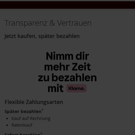
u
p
i
n
Transparenz & Vertrauen
o
G
Jetzt kaufen, später bezahlen
e
t
r
e
i
d
e
k
a
f
f
e
Flexible Zahlungsarten
e
*
Später bezahlen
A
Kauf auf Rechnung
m
Ratenkauf
i
n
*
Sofort bezahlen