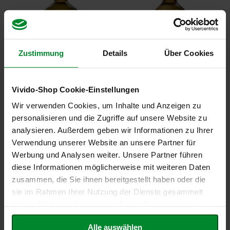
HINZUFÜGEN
h
HINZUFÜGEN
t
M
o
Zustimmung
Details
Über Cookies
r
g
e
n
Vivido-Shop Cookie-Einstellungen
l
a
Wir verwenden Cookies, um Inhalte und Anzeigen zu
n
personalisieren und die Zugriffe auf unsere Website zu
d
Olivenöl mild, nativ extra, 1l
6er-Pack: Sesamöl nativ, 0,50l
analysieren. Außerdem geben wir Informationen zu Ihrer
19,98 €
48,47 €
N
Verwendung unserer Website an unsere Partner für
a
Werbung und Analysen weiter. Unsere Partner führen
t
Inkl. Steuern
,
exkl.
Inkl. Steuern
,
exkl.
diese Informationen möglicherweise mit weiteren Daten
u
Versandkosten
Versandkosten
r
zusammen, die Sie ihnen bereitgestellt haben oder die
Entspricht
19,98 €
je 1 l
Entspricht
16,16 €
je 1 l
e
sie im Rahmen Ihrer Nutzung der Dienste gesammelt
In den Warenkorb
In den Warenkorb
l
haben. Weitere Informationen finden Sie in unserer
l
ZUR
ZUR
a
Datenschutzerklärung
.
Alle auswählen