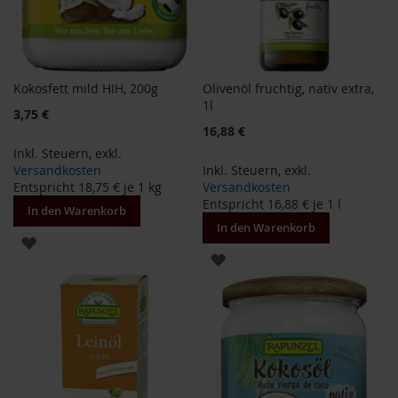
T
ö
t
h
Kokosfett mild HIH, 200g
Olivenöl fruchtig, nativ extra,
E
d
1l
Sonderangebot
3,75 €
e
16,88 €
n
/
Inkl. Steuern
,
exkl.
W
Versandkosten
Inkl. Steuern
,
exkl.
ü
Entspricht
18,75 €
je 1 kg
Versandkosten
r
Entspricht
16,88 €
je 1 l
In den Warenkorb
z
In den Warenkorb
l
ZUR
ZUR
F
WUNSCHLISTE
a
WUNSCHLISTE
r
HINZUFÜGEN
f
HINZUFÜGEN
a
l
l
a