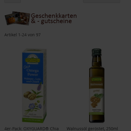
ab
o
Re
d
u
k
t
e
Artikel
1
-
24
von
97
b
i
s
1
0
E
u
r
o
P
r
o
d
u
k
t
e
4er-Pack: OXYGUARD® Chia
Walnussöl geröstet, 250ml
b