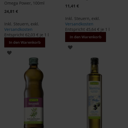
Omega Power, 100ml
i
11,41 €
s
24,81 €
2
Inkl. Steuern
,
exkl.
0
Inkl. Steuern
,
exkl.
Versandkosten
E
Versandkosten
Entspricht
45,64 €
je 1 l
u
Entspricht
62,03 €
je 1 l
r
In den Warenkorb
o
In den Warenkorb
ZUR
ZUR
Marken
WUNSCHLISTE
WUNSCHLISTE
A
HINZUFÜGEN
l
HINZUFÜGEN
l
o
s
A
r
c
h
e
B