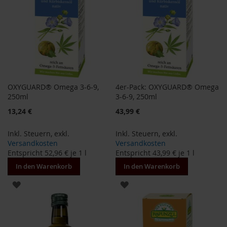
H
e
r
b
a
r
i
a
OXYGUARD® Omega 3-6-9,
4er-Pack: OXYGUARD® Omega
H
250ml
3-6-9, 250ml
o
13,24 €
43,99 €
l
l
e
Inkl. Steuern
,
exkl.
Inkl. Steuern
,
exkl.
Versandkosten
Versandkosten
K
Entspricht
52,96 €
je 1 l
Entspricht
43,99 €
je 1 l
a
In den Warenkorb
In den Warenkorb
f
f
ZUR
ZUR
a
W
WUNSCHLISTE
WUNSCHLISTE
i
l
HINZUFÜGEN
HINZUFÜGEN
d