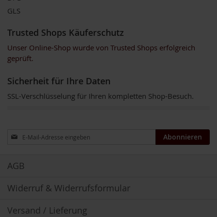
u
GLS
n
g
Trusted Shops Käuferschutz
E
Unser Online-Shop wurde von Trusted Shops erfolgreich
n
geprüft.
z
y
m
Sicherheit für Ihre Daten
e
SSL-Verschlüsselung für Ihren kompletten Shop-Besuch.
F
ü
r
K
Anmeldung
Abonnieren
i
zum
n
Newsletter:
d
AGB
e
r
Widerruf & Widerrufsformular
F
ü
Versand / Lieferung
r