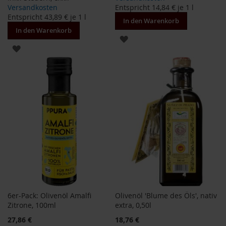
Versandkosten
Entspricht
14,84 €
je 1 l
M
Entspricht
43,89 €
je 1 l
u
In den Warenkorb
l
In den Warenkorb
t
ZUR
i
ZUR
p
WUNSCHLISTE
a
WUNSCHLISTE
c
HINZUFÜGEN
k
HINZUFÜGEN
s
D
r
.
T
ö
t
h
L
6er-Pack: Olivenöl Amalfi
Olivenöl 'Blume des Öls', nativ
i
Zitrone, 100ml
extra, 0,50l
f
e
27,86 €
18,76 €
L