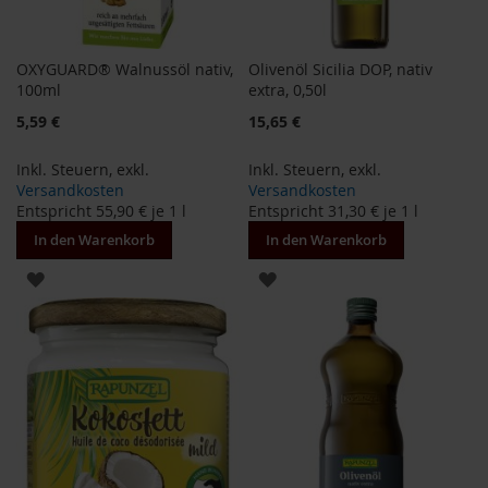
B
e
OXYGUARD® Walnussöl nativ,
Olivenöl Sicilia DOP, nativ
n
100ml
extra, 0,50l
e
c
5,59 €
15,65 €
o
s
Inkl. Steuern
,
exkl.
Inkl. Steuern
,
exkl.
Versandkosten
Versandkosten
D
Entspricht
55,90 €
je 1 l
Entspricht
31,30 €
je 1 l
a
v
In den Warenkorb
In den Warenkorb
e
ZUR
ZUR
r
t
WUNSCHLISTE
WUNSCHLISTE
D
HINZUFÜGEN
HINZUFÜGEN
r
.
E
w
a
l
d