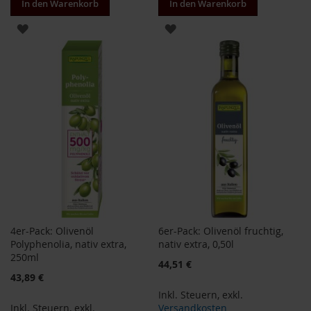
S
In den Warenkorb
In den Warenkorb
o
ZUR
ZUR
n
n
WUNSCHLISTE
WUNSCHLISTE
e
n
HINZUFÜGEN
HINZUFÜGEN
t
o
r
W
e
r
z
Y
o
g
i
4er-Pack: Olivenöl
6er-Pack: Olivenöl fruchtig,
T
Polyphenolia, nativ extra,
nativ extra, 0,50l
e
250ml
44,51 €
a
43,89 €
Inkl. Steuern
,
exkl.
Nahrungsergänzung
Inkl. Steuern
,
exkl.
Versandkosten