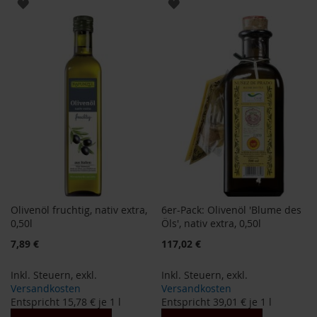
ZUR
ZUR
e
WUNSCHLISTE
WUNSCHLISTE
R
o
HINZUFÜGEN
HINZUFÜGEN
s
e
n
g
a
r
t
e
n
S
c
Olivenöl fruchtig, nativ extra,
6er-Pack: Olivenöl 'Blume des
h
0,50l
Öls', nativ extra, 0,50l
n
i
7,89 €
117,02 €
t
z
Inkl. Steuern
,
exkl.
Inkl. Steuern
,
exkl.
e
Versandkosten
Versandkosten
r
Entspricht
15,78 €
je 1 l
Entspricht
39,01 €
je 1 l