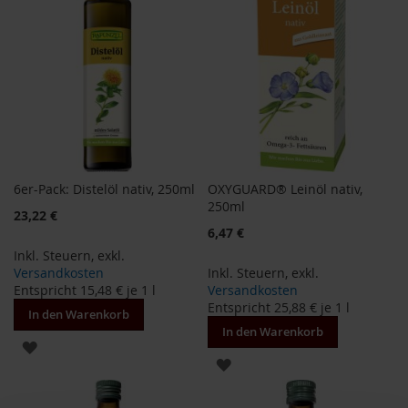
k
a
f
f
e
e
L
e
b
e
6er-Pack: Distelöl nativ, 250ml
OXYGUARD® Leinöl nativ,
n
250ml
s
23,22 €
b
6,47 €
a
Inkl. Steuern
,
exkl.
u
Versandkosten
Inkl. Steuern
,
exkl.
m
Entspricht
15,48 €
je 1 l
Versandkosten
Entspricht
25,88 €
je 1 l
L
In den Warenkorb
i
In den Warenkorb
f
ZUR
e
ZUR
L
WUNSCHLISTE
i
WUNSCHLISTE
g