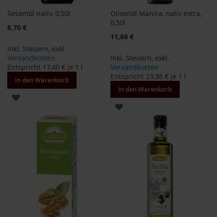
a
Sesamöl nativ, 0,50l
Olivenöl Manira, nativ extra,
r
0,50l
n
8,70 €
h
11,68 €
o
Inkl. Steuern
,
exkl.
u
Versandkosten
Inkl. Steuern
,
exkl.
s
e
Entspricht
17,40 €
je 1 l
Versandkosten
Entspricht
23,36 €
je 1 l
In den Warenkorb
B
In den Warenkorb
a
ZUR
u
ZUR
c
WUNSCHLISTE
k
WUNSCHLISTE
h
HINZUFÜGEN
o
HINZUFÜGEN
f
B
e
l
t
a
n
e