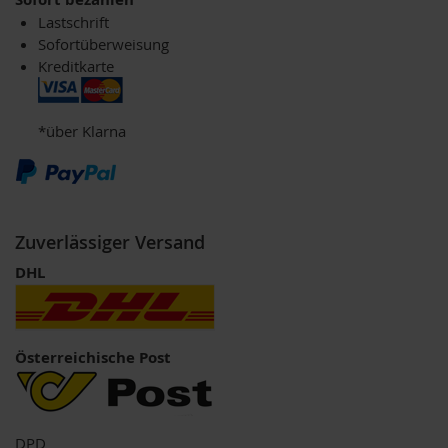
o
Lastschrift
s
Sofortüberweisung
ä
u
Kreditkarte
r
e
n
*über Klarna
B
I
O
N
a
Zuverlässiger Versand
h
r
DHL
u
n
g
s
e
Österreichische Post
r
g
ä
n
DPD
z