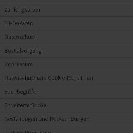
V
e
Zahlungsarten
g
e
Yii-Dukaten
t
a
r
Datenschutz
i
e
r
Bestellvorgang
/
V
Impressum
e
g
a
Datenschutz und Cookie-Richtlinien
n
e
Suchbegriffe
r
G
Erweiterte Suche
r
ü
Bestellungen und Rücksendungen
n
e
S
Partner-Programm