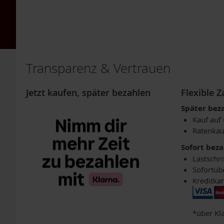
ZUR
Für
WUNSCHLISTE
Vegetarier
WUNSCHLISTE
/
HINZUFÜGEN
Veganer
HINZUFÜGEN
Grüne
Smoothies
Transparenz & Vertrauen
Kombinationsprodukte
Licht-
Jetzt kaufen, später bezahlen
Flexible 
Quanten-
Später bez
Produkte
Kauf auf
Mikroalgen
Ratenkau
Mineralien
Sofort bez
und
Lastschri
Spurenelemente
Sofortüb
Omega
Kreditkar
3
DHA/EPA
Pflanzenextrakte
*über Kl
&