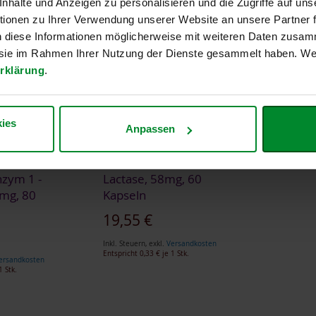
halte und Anzeigen zu personalisieren und die Zugriffe auf uns
ionen zu Ihrer Verwendung unserer Website an unsere Partner
n diese Informationen möglicherweise mit weiteren Daten zusam
e sie im Rahmen Ihrer Nutzung der Dienste gesammelt haben. Wei
rklärung
.
ies
Anpassen
zym 1 -
Lactase, 58mg, 60
5mg, 80
Kapseln
19,55 €
Inkl. Steuern
,
exkl.
Versandkosten
Entspricht
0,33 €
je 1 Stk.
ersandkosten
1 Stk.