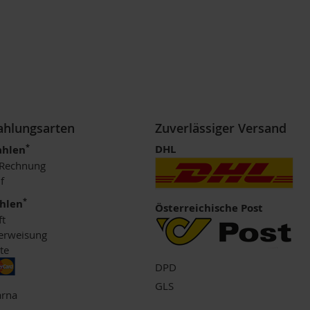
Zahlungsarten
Zuverlässiger Versand
*
DHL
ahlen
 Rechnung
f
*
ahlen
Österreichische Post
ft
erweisung
te
DPD
GLS
arna