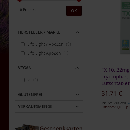
Bauckhof
10 Produkte
OK
Beltane
Benecos
Davert
HERSTELLER / MARKE
Dr.
Life Light / ApoZen
9
Ewald
Töth
Life Light ApoZen
1
Eden
/
VEGAN
TX 10, 22mg
Würzl
Tryptophan,
Ja
1
Farfalla
Lutschtablet
Fontaine
31,71 €
GLUTENFREI
Govinda
Inkl. Steuern
,
exkl.
V
VERKAUFSMENGE
Heirler
Entspricht
1,06 €
je 
In den Warenkorb
Herbaria
In den Warenkorb
In den Warenkorb
In den Warenkorb
ZUR
Holle
ZUR
ZUR
ZUR