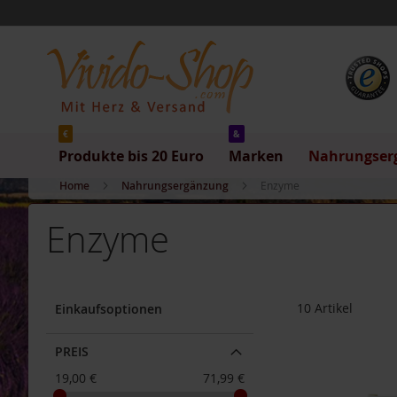
Produkte
Direkt
bis
zum
20
Inhalt
Euro
Produkte
bis
5
Euro
€
&
Produkte bis 20 Euro
Marken
Nahrungser
Produkte
bis
Home
Nahrungsergänzung
Enzyme
10
Euro
Enzyme
Produkte
bis
20
Euro
10
Artikel
Einkaufsoptionen
Marken
Allos
PREIS
Arche
19,00 €
71,99 €
Barnhouse