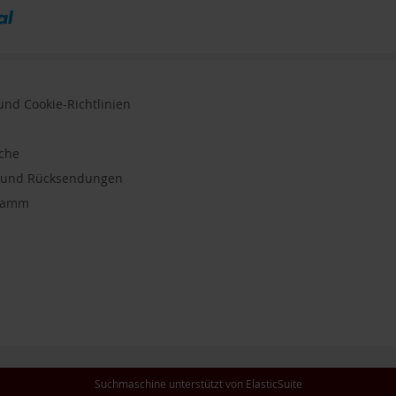
nd Cookie-Richtlinien
uche
n und Rücksendungen
gramm
Suchmaschine unterstützt von
ElasticSuite