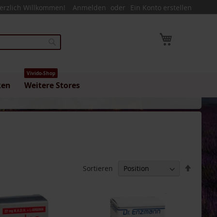
erzlich Willkommen!
Anmelden
Ein Konto erstellen
Mein Warenk
Suche
Vivido-Shop
ken
Weitere Stores
In
Sortieren
absteig
Reihenf