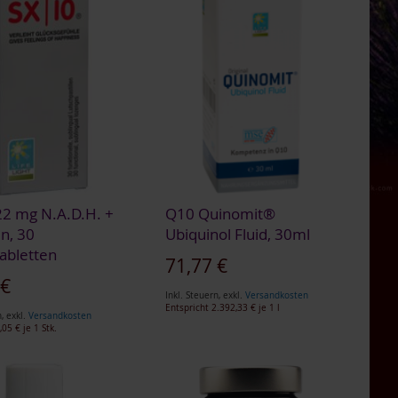
22 mg N.A.D.H. +
Q10 Quinomit®
in, 30
Ubiquinol Fluid, 30ml
abletten
71,77 €
 €
Inkl. Steuern
,
exkl.
Versandkosten
Entspricht
2.392,33 €
je 1 l
n
,
exkl.
Versandkosten
,05 €
je 1 Stk.