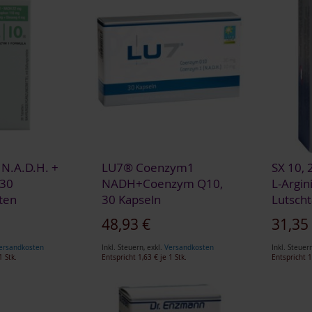
 N.A.D.H. +
LU7® Coenzym1
SX 10, 
 30
NADH+Coenzym Q10,
L-Argin
ten
30 Kapseln
Lutscht
48,93 €
31,35
ersandkosten
Inkl. Steuern
,
exkl.
Versandkosten
Inkl. Steuer
1 Stk.
Entspricht
1,63 €
je 1 Stk.
Entspricht
1