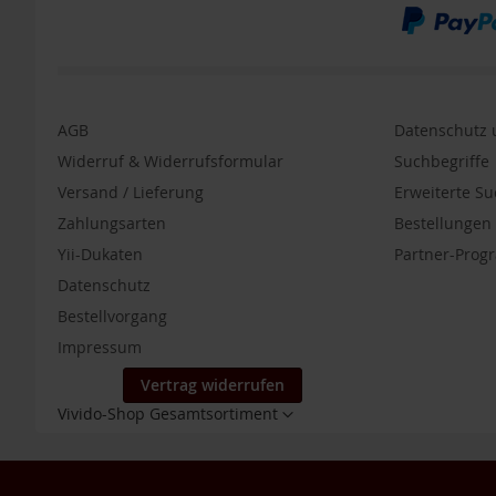
Kräuterdestillate
Sonnengrün
Spezielle
Nahrungsergänzung
AGB
Datenschutz u
Sport-
Nahrungsergänzung
Widerruf & Widerrufsformular
Suchbegriffe
TAKEme
Versand / Lieferung
Erweiterte S
TAKEme
Zahlungsarten
Bestellunge
Glücksnahrung
Basen-
Yii-Dukaten
Partner-Pro
Grün
Datenschutz
TAKEme
Bestellvorgang
Nahrungsergänzungen
Impressum
TAKEme
Vertrag widerrufen
Vitamin
B12
Store
Vivido-Shop Gesamtsortiment
-
auswählen
Kautabletten
2er-