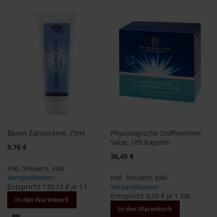
a
WUNSCHLISTE
WUNSCHLISTE
r
n
HINZUFÜGEN
HINZUFÜGEN
h
o
u
s
e
B
a
u
c
k
h
Basen Zahncreme, 75ml
Physiologische Stoffwechsel
o
Salze, 180 Kapseln
f
9,76 €
36,45 €
B
Inkl. Steuern
,
exkl.
e
Versandkosten
Inkl. Steuern
,
exkl.
l
Entspricht
130,13 €
je 1 l
Versandkosten
t
Entspricht
0,20 €
je 1 Stk.
a
In den Warenkorb
n
In den Warenkorb
ZUR
e