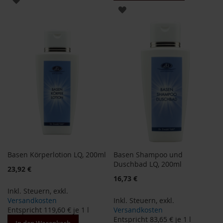
ZUR
WUNSCHLISTE
B
WUNSCHLISTE
e
HINZUFÜGEN
n
HINZUFÜGEN
e
c
o
s
D
a
v
e
r
t
Basen Körperlotion LQ, 200ml
Basen Shampoo und
D
r
Duschbad LQ, 200ml
23,92 €
.
16,73 €
E
w
Inkl. Steuern
,
exkl.
a
Versandkosten
Inkl. Steuern
,
exkl.
l
Entspricht
119,60 €
je 1 l
Versandkosten
d
Entspricht
83,65 €
je 1 l