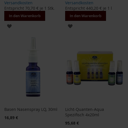
Versandkosten
Versandkosten
F
Entspricht
70,70 €
je 1 Stk.
Entspricht
440,20 €
je 1 l
o
n
In den Warenkorb
In den Warenkorb
t
a
ZUR
ZUR
i
n
WUNSCHLISTE
WUNSCHLISTE
e
HINZUFÜGEN
HINZUFÜGEN
G
o
v
i
n
d
a
H
e
i
r
Basen Nasenspray LQ, 30ml
Licht-Quanten-Aqua
l
Spezifisch 4x20ml
16,89 €
e
95,68 €
r