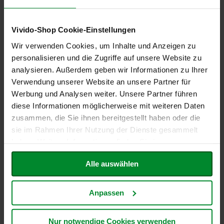
h
Basen Mineral Mischung LQ,
Basen Handcreme, 100ml
t
500g Pulver
Vivido-Shop Cookie-Einstellungen
15,32 €
M
35,15 €
o
Wir verwenden Cookies, um Inhalte und Anzeigen zu
Inkl. Steuern
,
exkl.
r
personalisieren und die Zugriffe auf unsere Website zu
Inkl. Steuern
,
exkl.
Versandkosten
g
analysieren. Außerdem geben wir Informationen zu Ihrer
Versandkosten
Entspricht
153,20 €
je 1 l
e
Entspricht
70,30 €
je 1 kg
n
Verwendung unserer Website an unsere Partner für
In den Warenkorb
l
Werbung und Analysen weiter. Unsere Partner führen
In den Warenkorb
a
ZUR
diese Informationen möglicherweise mit weiteren Daten
n
ZUR
d
zusammen, die Sie ihnen bereitgestellt haben oder die
WUNSCHLISTE
WUNSCHLISTE
sie im Rahmen Ihrer Nutzung der Dienste gesammelt
N
HINZUFÜGEN
haben. Weitere Informationen finden Sie in unserer
a
HINZUFÜGEN
Datenschutzerklärung
.
t
u
Alle auswählen
r
e
l
Anpassen
l
a
Nur notwendige Cookies verwenden