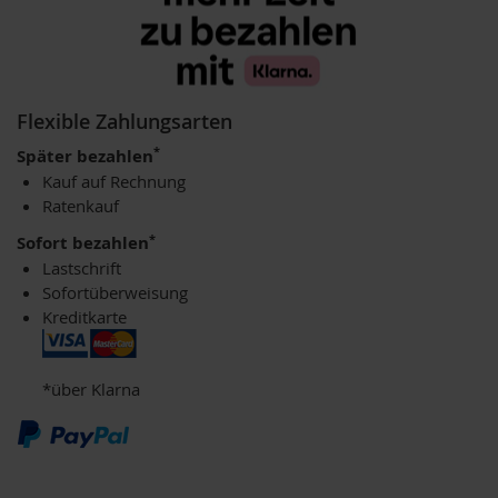
u
p
i
n
o
G
Flexible Zahlungsarten
e
*
Später bezahlen
t
r
Kauf auf Rechnung
e
Ratenkauf
i
*
d
Sofort bezahlen
e
Lastschrift
k
Sofortüberweisung
a
Kreditkarte
f
f
e
e
*über Klarna
A
m
i
n