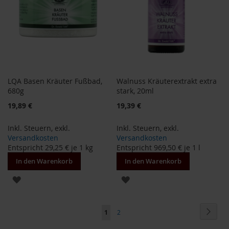
M
u
l
t
i
p
a
c
LQA Basen Kräuter Fußbad,
Walnuss Kräuterextrakt extra
k
680g
stark, 20ml
s
19,89 €
19,39 €
D
r
Inkl. Steuern
,
exkl.
Inkl. Steuern
,
exkl.
.
Versandkosten
Versandkosten
T
Entspricht
29,25 €
je 1 kg
Entspricht
969,50 €
je 1 l
ö
t
In den Warenkorb
In den Warenkorb
h
ZUR
ZUR
L
WUNSCHLISTE
WUNSCHLISTE
i
Seite
f
Seite
Weite
Sie
Seite
1
2
HINZUFÜGEN
HINZUFÜGEN
e
lesen
L