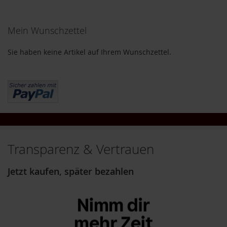
i
gerade
g
h
Mein Wunschzettel
Seite
t
Sie haben keine Artikel auf Ihrem Wunschzettel.
T
A
K
E
m
e
/
N
a
t
Transparenz & Vertrauen
u
r
Jetzt kaufen, später bezahlen
e
l
l
a
L