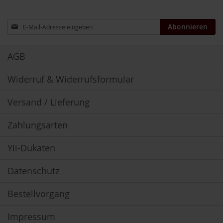
u
n
Anmeldung
g
Abonnieren
zum
Newsletter:
E
n
AGB
z
y
Widerruf & Widerrufsformular
m
e
Versand / Lieferung
F
ü
Zahlungsarten
r
K
i
Yii-Dukaten
n
d
Datenschutz
e
r
Bestellvorgang
F
ü
Impressum
r