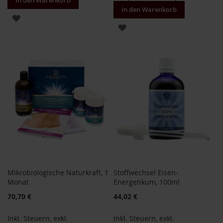
In den Warenkorb
T
In den Warenkorb
ö
ZUR
t
ZUR
h
WUNSCHLISTE
WUNSCHLISTE
E
HINZUFÜGEN
d
HINZUFÜGEN
e
n
/
W
ü
r
z
l
F
a
r
Mikrobiologische Naturkraft, 1
Stoffwechsel Eisen-
f
Monat
Energetikum, 100ml
a
l
70,70 €
44,02 €
l
a
Inkl. Steuern
,
exkl.
Inkl. Steuern
,
exkl.