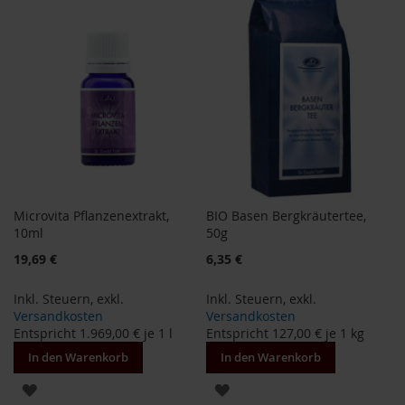
HINZUFÜGEN
HINZUFÜGEN
i
s
2
0
E
u
r
o
Marken
A
Microvita Pflanzenextrakt,
BIO Basen Bergkräutertee,
l
l
10ml
50g
o
19,69 €
6,35 €
s
Inkl. Steuern
,
exkl.
Inkl. Steuern
,
exkl.
A
r
Versandkosten
Versandkosten
c
Entspricht
1.969,00 €
je 1 l
Entspricht
127,00 €
je 1 kg
h
In den Warenkorb
In den Warenkorb
e
ZUR
ZUR
B