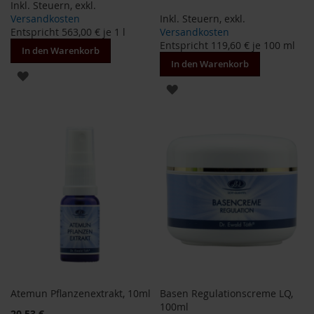
Inkl. Steuern
,
exkl.
H
Versandkosten
Inkl. Steuern
,
exkl.
e
Entspricht
563,00 €
je 1 l
Versandkosten
r
Entspricht
119,60 €
je 100 ml
In den Warenkorb
b
In den Warenkorb
a
ZUR
r
ZUR
i
WUNSCHLISTE
a
WUNSCHLISTE
HINZUFÜGEN
H
HINZUFÜGEN
o
l
l
e
K
a
f
f
a
W
i
Atemun Pflanzenextrakt, 10ml
Basen Regulationscreme LQ,
l
100ml
d
20,53 €