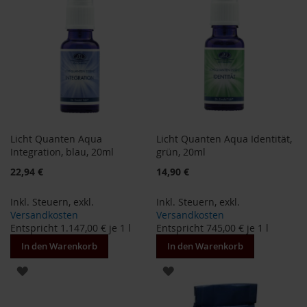
o
d
u
k
t
e
b
i
s
1
0
Licht Quanten Aqua
Licht Quanten Aqua Identität,
E
Integration, blau, 20ml
grün, 20ml
u
r
22,94 €
14,90 €
o
Inkl. Steuern
,
exkl.
Inkl. Steuern
,
exkl.
P
Versandkosten
Versandkosten
r
Entspricht
1.147,00 €
je 1 l
Entspricht
745,00 €
je 1 l
o
d
In den Warenkorb
In den Warenkorb
u
k
ZUR
ZUR
t
WUNSCHLISTE
WUNSCHLISTE
e
b