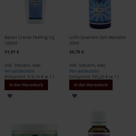
S
o
n
n
e
n
t
Basen Creme Peeling LQ,
Licht-Quanten Zell-Aktivator
o
100ml
50ml
r
31,91 €
39,76 €
W
e
Inkl. Steuern
,
exkl.
Inkl. Steuern
,
exkl.
r
Versandkosten
Versandkosten
z
Entspricht
319,10 €
je 1 l
Entspricht
795,20 €
je 1 l
Y
In den Warenkorb
In den Warenkorb
o
ZUR
ZUR
g
i
WUNSCHLISTE
WUNSCHLISTE
T
e
HINZUFÜGEN
HINZUFÜGEN
a
Nahrungsergänzung