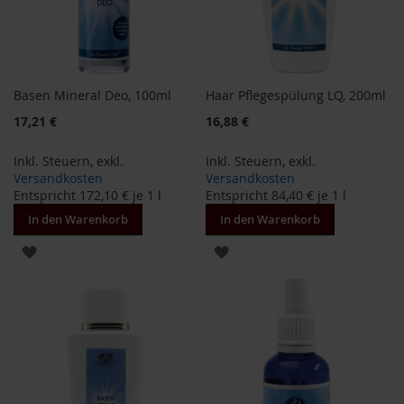
e
R
o
s
Basen Mineral Deo, 100ml
Haar Pflegespülung LQ, 200ml
e
n
17,21 €
16,88 €
g
a
r
Inkl. Steuern
,
exkl.
Inkl. Steuern
,
exkl.
t
Versandkosten
Versandkosten
e
Entspricht
172,10 €
je 1 l
Entspricht
84,40 €
je 1 l
n
In den Warenkorb
In den Warenkorb
S
ZUR
ZUR
c
h
WUNSCHLISTE
WUNSCHLISTE
n
i
HINZUFÜGEN
HINZUFÜGEN
t
z
e
r