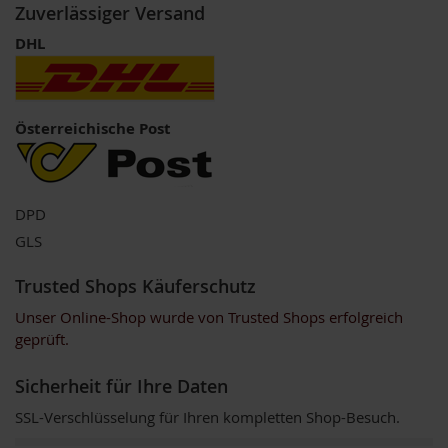
Zuverlässiger Versand
o
s
DHL
ä
u
r
e
n
Österreichische Post
B
I
O
N
DPD
a
GLS
h
r
u
Trusted Shops Käuferschutz
n
Unser Online-Shop wurde von Trusted Shops erfolgreich
g
s
geprüft.
e
r
Sicherheit für Ihre Daten
g
ä
SSL-Verschlüsselung für Ihren kompletten Shop-Besuch.
n
z