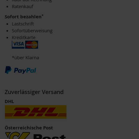
Ratenkauf
H
e
*
Sofort bezahlen
r
Lastschrift
b
a
Sofortüberweisung
r
Kreditkarte
i
a
*über Klarna
H
o
l
l
e
Zuverlässiger Versand
K
a
DHL
f
f
a
W
i
Österreichische Post
l
d