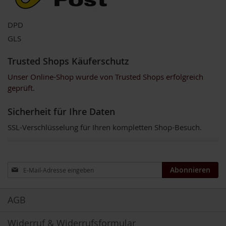
k
a
f
DPD
f
GLS
e
e
Trusted Shops Käuferschutz
L
Unser Online-Shop wurde von Trusted Shops erfolgreich
e
geprüft.
b
e
n
Sicherheit für Ihre Daten
s
b
SSL-Verschlüsselung für Ihren kompletten Shop-Besuch.
a
u
m
Anmeldung
Abonnieren
L
zum
i
Newsletter:
f
e
AGB
L
i
Widerruf & Widerrufsformular
g