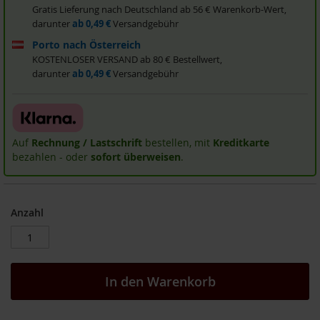
Gratis Lieferung nach Deutschland ab 56 € Warenkorb-Wert,
i
darunter
ab 0,49 €
Versandgebühr
s
2
Porto nach Österreich
0
KOSTENLOSER VERSAND ab 80 € Bestellwert,
E
darunter
ab 0,49 €
Versandgebühr
u
r
o
Marken
Auf
Rechnung / Lastschrift
bestellen, mit
Kreditkarte
bezahlen - oder
sofort überweisen
.
A
l
l
o
s
Anzahl
A
r
c
h
In den Warenkorb
e
B