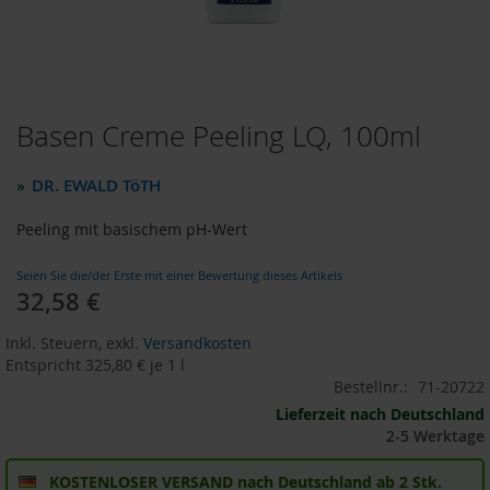
o
d
u
k
t
e
Basen Creme Peeling LQ, 100ml
Zum
b
i
Anfang
s
der
DR. EWALD TöTH
»
1
Bildergalerie
0
springen
Peeling mit basischem pH-Wert
E
u
r
Seien Sie die/der Erste mit einer Bewertung dieses Artikels
o
32,58 €
P
Inkl. Steuern
,
exkl.
Versandkosten
r
Entspricht
325,80 €
je 1 l
o
Bestellnr.:
71-20722
d
u
Lieferzeit nach Deutschland
k
2-5 Werktage
t
e
KOSTENLOSER VERSAND nach Deutschland ab 2 Stk.
b