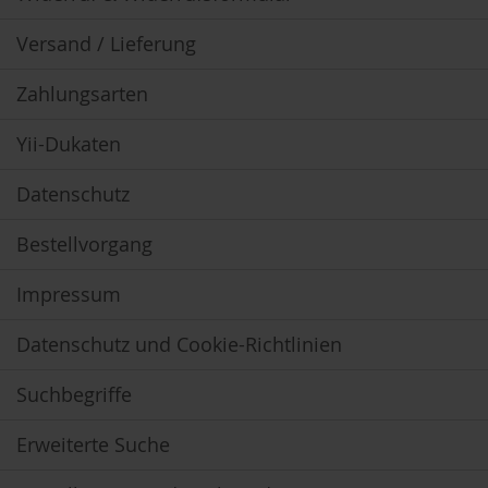
h
t
Versand / Lieferung
M
Zahlungsarten
o
r
g
Yii-Dukaten
e
n
Datenschutz
l
a
n
Bestellvorgang
d
Impressum
N
a
t
Datenschutz und Cookie-Richtlinien
u
r
Suchbegriffe
e
l
l
Erweiterte Suche
a