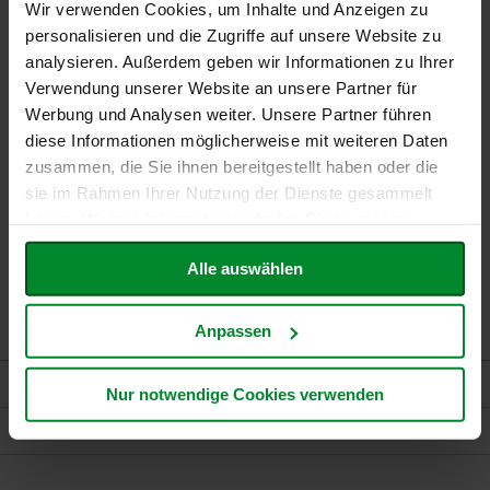
T
Wir verwenden Cookies, um Inhalte und Anzeigen zu
leicht verteilen und gut einmassieren. Die feinen,
ö
gemahlenen Olivenkerne lösen durch sanfte
personalisieren und die Zugriffe auf unsere Website zu
t
Reibung abgestorbene Hautschüppchen – der Teint
analysieren. Außerdem geben wir Informationen zu Ihrer
h
wird klarer und feiner. Basischer ph-Wert (7,5 – 7,8).
Verwendung unserer Website an unsere Partner für
E
Dermatologisch getestet. Ohne Tierversuche
Werbung und Analysen weiter. Unsere Partner führen
d
hergestellt.
diese Informationen möglicherweise mit weiteren Daten
e
zusammen, die Sie ihnen bereitgestellt haben oder die
n
/
sie im Rahmen Ihrer Nutzung der Dienste gesammelt
W
haben. Weitere Informationen finden Sie in unserer
ü
Anwendungsempfehlung
Datenschutzerklärung
.
r
1-2 mal wöchentlich als Ergänzung zur täglichen Pflege. Das
z
Alle auswählen
Cremepeeling gleichmäßig auf die feuchte Haut auftragen
l
und sanft einmassieren. Danach mit reichlich Wasser
abspülen. Vor Gebrauch gut schütteln!
F
Anpassen
a
r
Mehr Informationen
f
Nur notwendige Cookies verwenden
a
l
Bewertungen
l
a