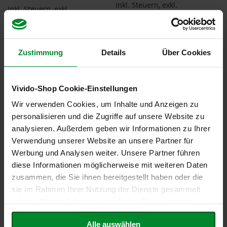
Inkl. Steuern
,
exkl.
F
Inkl. Steuern
,
exkl.
Versandkosten
o
Versandkosten
Entspricht
64,50 €
je 1 kg
n
Entspricht
15,08 €
je 1 kg
t
In den Warenkorb
In den Warenkorb
a
Zustimmung
Details
Über Cookies
i
ZUR
ZUR
n
e
WUNSCHLISTE
WUNSCHLISTE
Vivido-Shop Cookie-Einstellungen
HINZUFÜGEN
G
HINZUFÜGEN
o
Wir verwenden Cookies, um Inhalte und Anzeigen zu
v
personalisieren und die Zugriffe auf unsere Website zu
i
n
analysieren. Außerdem geben wir Informationen zu Ihrer
d
Verwendung unserer Website an unsere Partner für
a
Werbung und Analysen weiter. Unsere Partner führen
H
diese Informationen möglicherweise mit weiteren Daten
e
zusammen, die Sie ihnen bereitgestellt haben oder die
i
sie im Rahmen Ihrer Nutzung der Dienste gesammelt
r
l
haben. Weitere Informationen finden Sie in unserer
8er-Pack: BIO Lupino
4er-Pack: BIO Lupino
e
Datenschutzerklärung
.
gemahlen, 500g
gemahlen, 500g
r
Alle auswählen