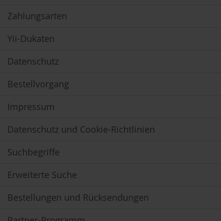
S
o
Zahlungsarten
n
n
e
Yii-Dukaten
n
t
Datenschutz
o
r
Bestellvorgang
W
e
Impressum
r
z
Datenschutz und Cookie-Richtlinien
Y
o
Suchbegriffe
g
i
T
Erweiterte Suche
e
a
Bestellungen und Rücksendungen
Nahrungsergänzung
Partner-Programm