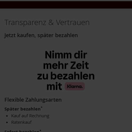
h
t
Transparenz & Vertrauen
M
o
r
Jetzt kaufen, später bezahlen
g
e
n
l
a
n
d
N
a
t
u
Flexible Zahlungsarten
r
e
*
Später bezahlen
l
Kauf auf Rechnung
l
Ratenkauf
a
*
Sofort bezahlen