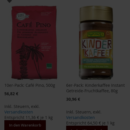
ZUR
a
WUNSCHLISTE
r
WUNSCHLISTE
n
HINZUFÜGEN
h
HINZUFÜGEN
o
u
s
e
B
a
u
c
k
h
o
10er-Pack: Café Pino, 500g
6er-Pack: Kinderkaffee Instant
f
Getreide-Fruchtkaffee, 80g
56,82 €
B
Sonderangebot
30,96 €
e
Inkl. Steuern
,
exkl.
l
Versandkosten
Inkl. Steuern
,
exkl.
t
Entspricht
11,36 €
je 1 kg
Versandkosten
a
Entspricht
64,50 €
je 1 kg
n
In den Warenkorb
e