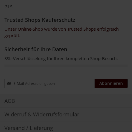
e
GLS
R
Trusted Shops Käuferschutz
o
s
Unser Online-Shop wurde von Trusted Shops erfolgreich
e
geprüft.
n
g
a
Sicherheit für Ihre Daten
r
t
SSL-Verschlüsselung für Ihren kompletten Shop-Besuch.
e
n
S
Anmeldung
Abonnieren
c
zum
h
Newsletter:
n
AGB
i
t
z
Widerruf & Widerrufsformular
e
r
Versand / Lieferung