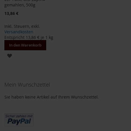
k
gemahlen, 500g
a
13,86 €
f
f
e
Inkl. Steuern
,
exkl.
e
Versandkosten
Entspricht
13,86 €
je 1 kg
L
In den Warenkorb
e
b
ZUR
e
n
WUNSCHLISTE
s
b
HINZUFÜGEN
a
u
Mein Wunschzettel
m
Sie haben keine Artikel auf Ihrem Wunschzettel.
L
i
f
e
L
i
g