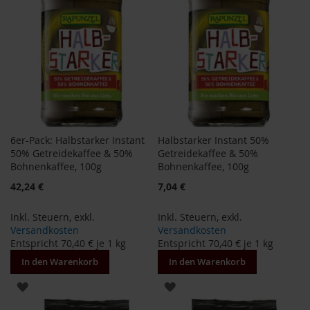
o
d
u
k
t
e
b
i
s
1
0
6er-Pack: Halbstarker Instant
Halbstarker Instant 50%
E
50% Getreidekaffee & 50%
Getreidekaffee & 50%
u
Bohnenkaffee, 100g
Bohnenkaffee, 100g
r
o
Sonderangebot
Sonderangebot
42,24 €
7,04 €
P
Inkl. Steuern
,
exkl.
Inkl. Steuern
,
exkl.
r
Versandkosten
Versandkosten
o
Entspricht
70,40 €
je 1 kg
Entspricht
70,40 €
je 1 kg
d
u
In den Warenkorb
In den Warenkorb
k
t
ZUR
ZUR
e
b
WUNSCHLISTE
WUNSCHLISTE