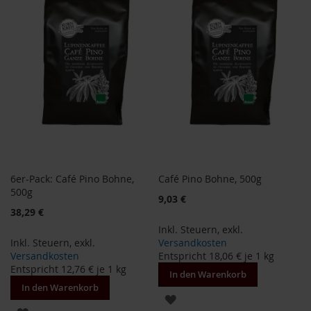
i
HINZUFÜGEN
HINZUFÜGEN
s
2
0
E
u
r
o
Marken
A
l
l
6er-Pack: Café Pino Bohne,
Café Pino Bohne, 500g
o
500g
9,03 €
s
38,29 €
Inkl. Steuern
,
exkl.
A
r
Inkl. Steuern
,
exkl.
Versandkosten
c
Versandkosten
Entspricht
18,06 €
je 1 kg
h
Entspricht
12,76 €
je 1 kg
In den Warenkorb
e
In den Warenkorb
ZUR
B