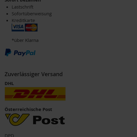
P
Lastschrift
r
i
Sofortüberweisung
m
Kreditkarte
a
v
e
*über Klarna
r
a
R
a
p
Zuverlässiger Versand
u
n
DHL
z
e
l
R
Österreichische Post
a
w
B
i
DPD
t