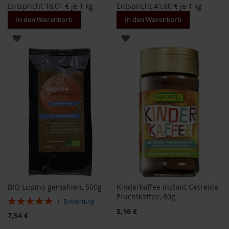
T
Entspricht
18,01 €
je 1 kg
Entspricht
41,80 €
je 1 kg
ö
In den Warenkorb
In den Warenkorb
t
h
ZUR
ZUR
E
WUNSCHLISTE
WUNSCHLISTE
d
e
HINZUFÜGEN
HINZUFÜGEN
n
/
W
ü
r
z
l
F
a
r
f
BIO Lupino gemahlen, 500g
Kinderkaffee Instant Getreide-
a
Fruchtkaffee, 80g
l
Bewertung:
1
Bewertung
l
100%
Sonderangebot
5,16 €
7,54 €
a