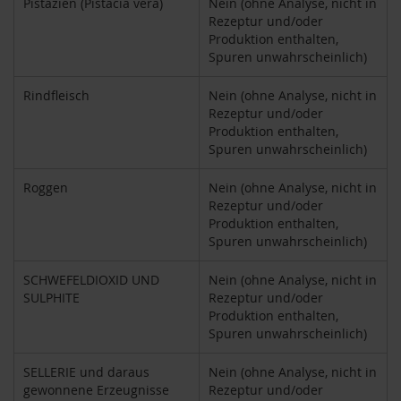
Pistazien (Pistacia vera)
Nein (ohne Analyse, nicht in
M
Rezeptur und/oder
u
Produktion enthalten,
l
Spuren unwahrscheinlich)
t
i
p
Rindfleisch
Nein (ohne Analyse, nicht in
a
Rezeptur und/oder
c
Produktion enthalten,
k
Spuren unwahrscheinlich)
s
Roggen
Nein (ohne Analyse, nicht in
D
Rezeptur und/oder
r
Produktion enthalten,
.
Spuren unwahrscheinlich)
T
ö
t
SCHWEFELDIOXID UND
Nein (ohne Analyse, nicht in
h
SULPHITE
Rezeptur und/oder
Produktion enthalten,
L
Spuren unwahrscheinlich)
i
f
SELLERIE und daraus
Nein (ohne Analyse, nicht in
e
gewonnene Erzeugnisse
Rezeptur und/oder
L