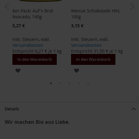
g
6er-Pack: Auf's Brot
Weisse Schokolade HIH,
Dink
B
Avocado, 140g
100g
100
e
n
5,27 €
3,15 €
1,49
e
c
Inkl. Steuern
,
exkl.
Inkl. Steuern
,
exkl.
Inkl
o
kg
Versandkosten
Versandkosten
Ver
s
Entspricht
6,27 €
je 1 kg
Entspricht
31,50 €
je 1 kg
Ents
D
In den Warenkorb
In den Warenkorb
In
a
v
ZUR
ZUR
e
r
WUNSCHLISTE
WUNSCHLISTE
t
HINZUFÜGEN
HINZUFÜGEN
D
r
.
Details
E
w
Wir machen Bio aus Liebe.
a
l
d