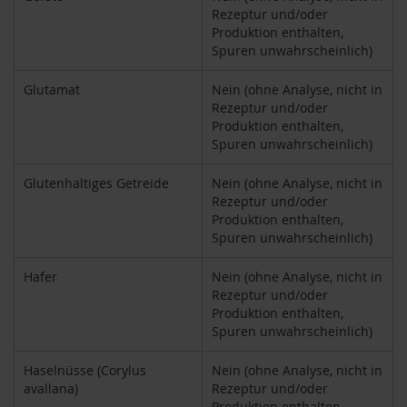
Rezeptur und/oder
h
Produktion enthalten,
t
Spuren unwahrscheinlich)
M
o
Glutamat
Nein (ohne Analyse, nicht in
r
Rezeptur und/oder
g
Produktion enthalten,
e
Spuren unwahrscheinlich)
n
l
a
Glutenhaltiges Getreide
Nein (ohne Analyse, nicht in
n
Rezeptur und/oder
d
Produktion enthalten,
Spuren unwahrscheinlich)
N
a
Hafer
Nein (ohne Analyse, nicht in
t
Rezeptur und/oder
u
Produktion enthalten,
r
e
Spuren unwahrscheinlich)
l
l
Haselnüsse (Corylus
Nein (ohne Analyse, nicht in
a
avallana)
Rezeptur und/oder
Produktion enthalten,