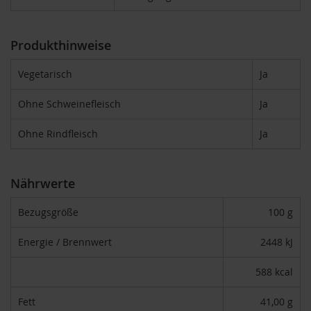
F
o
n
Produkthinweise
t
a
i
Vegetarisch
Ja
n
e
Ohne Schweinefleisch
Ja
G
Ohne Rindfleisch
Ja
o
v
i
n
Nährwerte
d
a
Bezugsgröße
100 g
H
e
Energie / Brennwert
2448 kJ
i
r
588 kcal
l
e
r
Fett
41,00 g