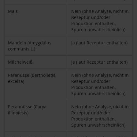
S
o
Mais
Nein (ohne Analyse, nicht in
n
Rezeptur und/oder
n
e
Produktion enthalten,
n
Spuren unwahrscheinlich)
t
o
Mandeln (Amygdalus
Ja (laut Rezeptur enthalten)
r
communis L.)
W
Milcheiweiß
Ja (laut Rezeptur enthalten)
e
r
z
Paranüsse (Bertholletia
Nein (ohne Analyse, nicht in
excelsa)
Rezeptur und/oder
Y
Produktion enthalten,
o
Spuren unwahrscheinlich)
g
i
Pecannüsse (Carya
Nein (ohne Analyse, nicht in
T
e
illinoiesis)
Rezeptur und/oder
a
Produktion enthalten,
Spuren unwahrscheinlich)
Nahrungsergänzung