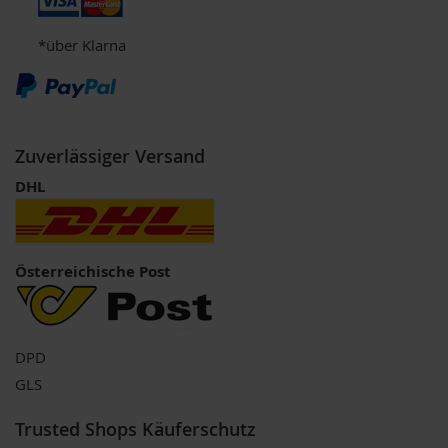
m
o
*über Klarna
o
t
h
i
e
s
Zuverlässiger Versand
K
DHL
o
m
b
i
n
Österreichische Post
a
t
i
o
n
DPD
s
GLS
p
r
o
Trusted Shops Käuferschutz
d