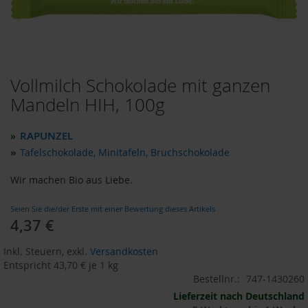
o
d
u
k
t
e
Vollmilch Schokolade mit ganzen
Zum
b
i
Anfang
Mandeln HIH, 100g
s
der
1
Bildergalerie
0
RAPUNZEL
»
springen
E
»
Tafelschokolade, Minitafeln, Bruchschokolade
u
r
Wir machen Bio aus Liebe.
o
P
Seien Sie die/der Erste mit einer Bewertung dieses Artikels
r
4,37 €
o
d
Inkl. Steuern
,
exkl.
Versandkosten
u
Entspricht
43,70 €
je 1 kg
k
Bestellnr.:
747-1430260
t
e
Lieferzeit nach Deutschland
b