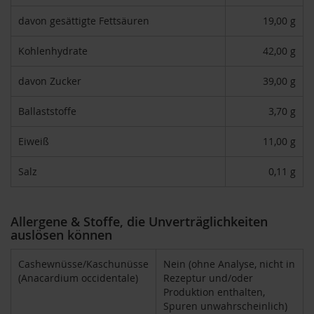
H
davon gesättigte Fettsäuren
19,00 g
e
r
Kohlenhydrate
42,00 g
b
a
r
davon Zucker
39,00 g
i
a
Ballaststoffe
3,70 g
H
Eiweiß
11,00 g
o
l
l
Salz
0,11 g
e
K
Allergene & Stoffe, die Unverträglichkeiten
a
auslösen können
f
f
a
Cashewnüsse/Kaschunüsse
Nein (ohne Analyse, nicht in
W
(Anacardium occidentale)
Rezeptur und/oder
i
Produktion enthalten,
l
Spuren unwahrscheinlich)
d