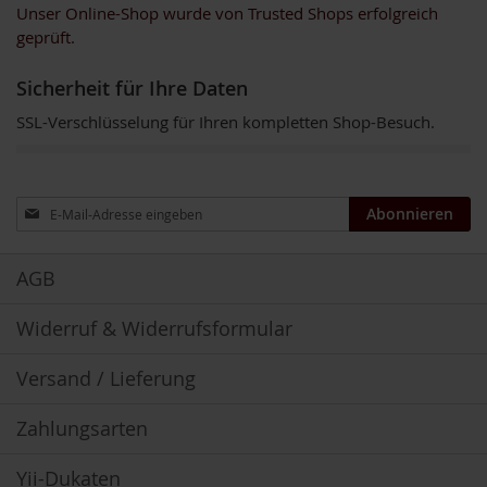
Unser Online-Shop wurde von Trusted Shops erfolgreich
u
k
geprüft.
t
e
Sicherheit für Ihre Daten
L
SSL-Verschlüsselung für Ihren kompletten Shop-Besuch.
i
c
h
t
Anmeldung
-
Abonnieren
zum
Q
Newsletter:
u
a
AGB
n
t
Widerruf & Widerrufsformular
e
n
-
Versand / Lieferung
P
r
Zahlungsarten
o
d
u
Yii-Dukaten
k