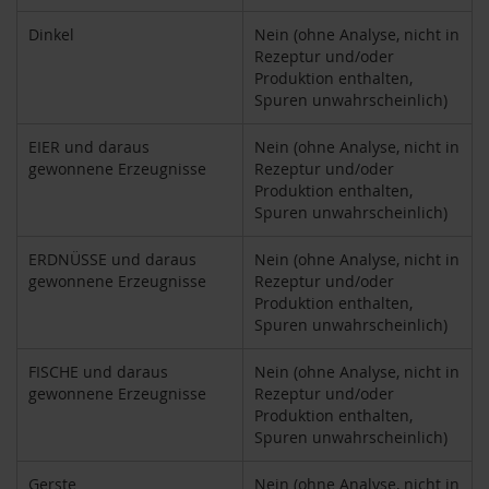
k
a
Dinkel
Nein (ohne Analyse, nicht in
f
Rezeptur und/oder
f
Produktion enthalten,
e
Spuren unwahrscheinlich)
e
EIER und daraus
Nein (ohne Analyse, nicht in
L
gewonnene Erzeugnisse
Rezeptur und/oder
e
Produktion enthalten,
b
e
Spuren unwahrscheinlich)
n
s
ERDNÜSSE und daraus
Nein (ohne Analyse, nicht in
b
gewonnene Erzeugnisse
Rezeptur und/oder
a
Produktion enthalten,
u
Spuren unwahrscheinlich)
m
L
FISCHE und daraus
Nein (ohne Analyse, nicht in
i
gewonnene Erzeugnisse
Rezeptur und/oder
f
Produktion enthalten,
e
Spuren unwahrscheinlich)
L
i
Gerste
Nein (ohne Analyse, nicht in
g