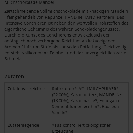
Milchschokolade Mandel
T
ö
Zartschmelzende Vollmilchschokolade mit knackigen Mandeln
t
- fair gehandelt von Rapunzel HAND IN HAND-Partnern. Das
h
intensive Conchieren ist neben den wertvollen Rohstoffen das
eigentliche Geheimnis des wahren Schokoladengenusses.
E
Durch die Kunst des Conchierens entwickelt sich der
d
e
anfänglich noch verborgene Reichtum an kakaoeigenen
n
Aromen Stufe um Stufe bis zur vollen Entfaltung. Gleichzeitig
/
entsteht vollkommene Feinheit und der unvergleichlich zarte
W
Schmelz.
ü
r
z
Zutaten
l
Zutatenverzeichnis
Rohrzucker*, VOLLMILCHPULVER*
F
a
(22,00%), Kakaobutter*, MANDELN*
r
(18,00%), Kakaomasse*, Emulgator
f
Sonnenblumenlecithin*, Bourbon
a
Vanille*
l
l
Zutatenlegende
*aus kontrolliert ökologischer
a
Erzeugung