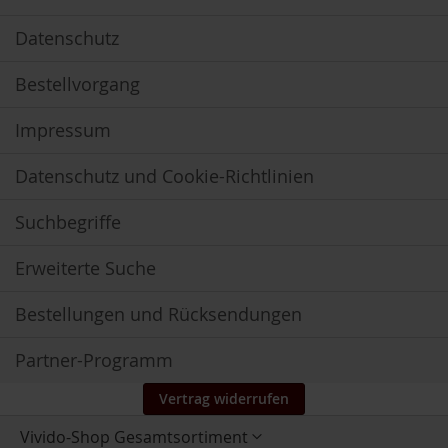
t
e
Datenschutz
M
Bestellvorgang
i
k
r
Impressum
o
a
Datenschutz und Cookie-Richtlinien
l
g
e
Suchbegriffe
n
Erweiterte Suche
M
i
n
Bestellungen und Rücksendungen
e
r
Partner-Programm
a
l
Vertrag widerrufen
i
e
Store
n
Vivido-Shop Gesamtsortiment
auswählen