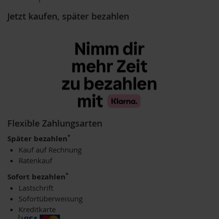
V
e
Jetzt kaufen, später bezahlen
g
e
t
a
r
i
e
r
/
V
e
g
Flexible Zahlungsarten
a
n
*
Später bezahlen
e
Kauf auf Rechnung
r
Ratenkauf
G
*
Sofort bezahlen
r
Lastschrift
ü
n
Sofortüberweisung
e
Kreditkarte
S