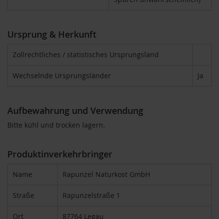
o
s
ä
u
Ursprung & Herkunft
r
e
Zollrechtliches / statistisches Ursprungsland
n
Wechselnde Ursprungsländer
Ja
B
I
O
N
Aufbewahrung und Verwendung
a
h
Bitte kühl und trocken lagern.
r
u
n
Produktinverkehrbringer
g
s
e
Name
Rapunzel Naturkost GmbH
r
g
Straße
Rapunzelstraße 1
ä
n
Ort
87764 Legau
z