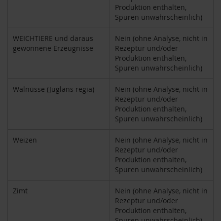
u
Produktion enthalten,
p
Spuren unwahrscheinlich)
i
n
WEICHTIERE und daraus
Nein (ohne Analyse, nicht in
o
gewonnene Erzeugnisse
Rezeptur und/oder
G
Produktion enthalten,
e
Spuren unwahrscheinlich)
t
r
e
Walnüsse (Juglans regia)
Nein (ohne Analyse, nicht in
i
Rezeptur und/oder
d
Produktion enthalten,
e
Spuren unwahrscheinlich)
k
a
Weizen
Nein (ohne Analyse, nicht in
f
Rezeptur und/oder
f
Produktion enthalten,
e
Spuren unwahrscheinlich)
e
Zimt
Nein (ohne Analyse, nicht in
A
m
Rezeptur und/oder
i
Produktion enthalten,
n
Spuren unwahrscheinlich)