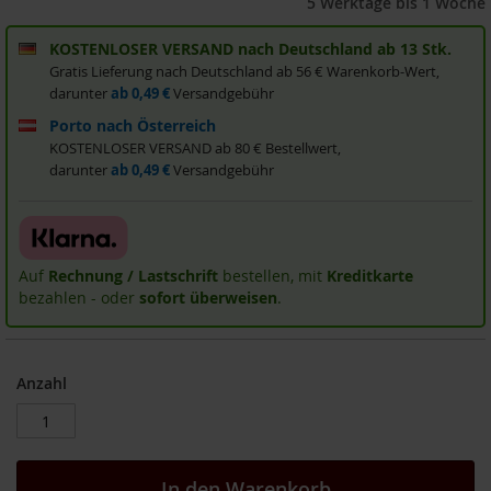
5 Werktage bis 1 Woche
i
s
KOSTENLOSER VERSAND nach Deutschland ab 13 Stk.
2
Gratis Lieferung nach Deutschland ab 56 € Warenkorb-Wert,
0
darunter
ab 0,49 €
Versandgebühr
E
u
Porto nach Österreich
r
KOSTENLOSER VERSAND ab 80 € Bestellwert,
o
darunter
ab 0,49 €
Versandgebühr
Marken
A
l
Auf
Rechnung / Lastschrift
bestellen, mit
Kreditkarte
l
bezahlen - oder
sofort überweisen
.
o
s
A
r
Anzahl
c
h
e
B
In den Warenkorb