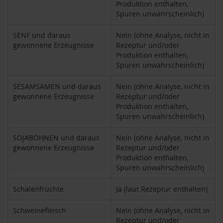
Produktion enthalten,
i
Spuren unwahrscheinlich)
g
h
SENF und daraus
Nein (ohne Analyse, nicht in
t
gewonnene Erzeugnisse
Rezeptur und/oder
Produktion enthalten,
T
Spuren unwahrscheinlich)
A
K
E
SESAMSAMEN und daraus
Nein (ohne Analyse, nicht in
m
gewonnene Erzeugnisse
Rezeptur und/oder
e
Produktion enthalten,
/
Spuren unwahrscheinlich)
N
a
SOJABOHNEN und daraus
Nein (ohne Analyse, nicht in
t
gewonnene Erzeugnisse
Rezeptur und/oder
u
Produktion enthalten,
r
Spuren unwahrscheinlich)
e
l
l
Schalenfrüchte
Ja (laut Rezeptur enthalten)
a
Schweinefleisch
Nein (ohne Analyse, nicht in
L
Rezeptur und/oder