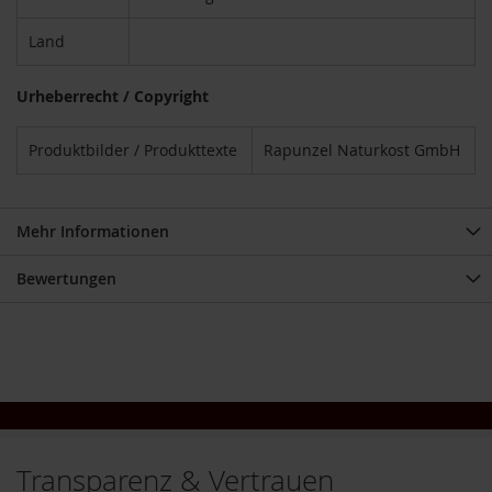
u
n
Land
g
Urheberrecht / Copyright
E
n
z
Produktbilder / Produkttexte
Rapunzel Naturkost GmbH
y
m
e
Mehr Informationen
F
ü
Bewertungen
r
K
i
n
d
e
r
F
ü
Transparenz & Vertrauen
r