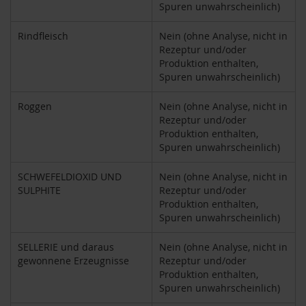
u
Spuren unwahrscheinlich)
p
i
Rindfleisch
Nein (ohne Analyse, nicht in
n
Rezeptur und/oder
o
Produktion enthalten,
G
Spuren unwahrscheinlich)
e
t
Roggen
Nein (ohne Analyse, nicht in
r
Rezeptur und/oder
e
Produktion enthalten,
i
Spuren unwahrscheinlich)
d
e
k
SCHWEFELDIOXID UND
Nein (ohne Analyse, nicht in
a
SULPHITE
Rezeptur und/oder
f
Produktion enthalten,
f
Spuren unwahrscheinlich)
e
e
SELLERIE und daraus
Nein (ohne Analyse, nicht in
gewonnene Erzeugnisse
Rezeptur und/oder
A
Produktion enthalten,
m
Spuren unwahrscheinlich)
i
n