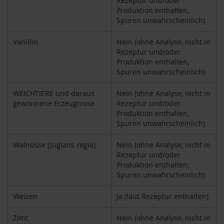
Rezeptur und/oder
u
Produktion enthalten,
n
Spuren unwahrscheinlich)
g
Vanillin
Nein (ohne Analyse, nicht in
E
Rezeptur und/oder
n
Produktion enthalten,
z
Spuren unwahrscheinlich)
y
m
e
WEICHTIERE und daraus
Nein (ohne Analyse, nicht in
gewonnene Erzeugnisse
Rezeptur und/oder
F
Produktion enthalten,
ü
Spuren unwahrscheinlich)
r
K
Walnüsse (Juglans regia)
Nein (ohne Analyse, nicht in
i
n
Rezeptur und/oder
d
Produktion enthalten,
e
Spuren unwahrscheinlich)
r
Weizen
Ja (laut Rezeptur enthalten)
F
ü
Zimt
Nein (ohne Analyse, nicht in
r