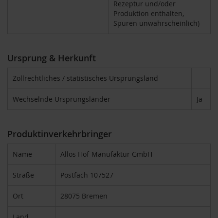
V
Rezeptur und/oder
e
Produktion enthalten,
g
Spuren unwahrscheinlich)
e
t
a
r
Ursprung & Herkunft
i
e
Zollrechtliches / statistisches Ursprungsland
r
/
Wechselnde Ursprungsländer
Ja
V
e
g
a
Produktinverkehrbringer
n
e
r
Name
Allos Hof-Manufaktur GmbH
G
Straße
Postfach 107527
r
ü
Ort
28075 Bremen
n
e
S
Land