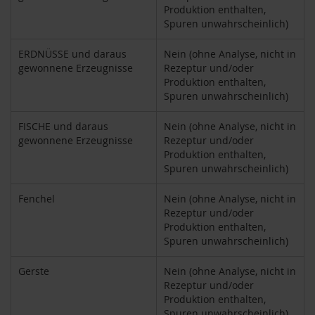
Produktion enthalten,
h
Spuren unwahrscheinlich)
t
M
ERDNÜSSE und daraus
Nein (ohne Analyse, nicht in
o
gewonnene Erzeugnisse
Rezeptur und/oder
r
Produktion enthalten,
g
Spuren unwahrscheinlich)
e
n
FISCHE und daraus
Nein (ohne Analyse, nicht in
l
gewonnene Erzeugnisse
Rezeptur und/oder
a
n
Produktion enthalten,
d
Spuren unwahrscheinlich)
N
Fenchel
Nein (ohne Analyse, nicht in
a
Rezeptur und/oder
t
Produktion enthalten,
u
Spuren unwahrscheinlich)
r
e
l
Gerste
Nein (ohne Analyse, nicht in
l
Rezeptur und/oder
a
Produktion enthalten,
Spuren unwahrscheinlich)