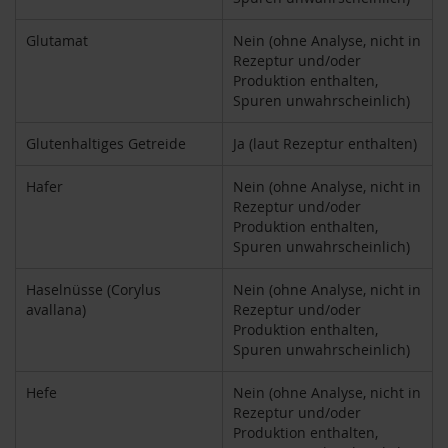
P
r
Glutamat
Nein (ohne Analyse, nicht in
i
Rezeptur und/oder
m
a
Produktion enthalten,
v
Spuren unwahrscheinlich)
e
r
Glutenhaltiges Getreide
Ja (laut Rezeptur enthalten)
a
Hafer
Nein (ohne Analyse, nicht in
R
Rezeptur und/oder
a
p
Produktion enthalten,
u
Spuren unwahrscheinlich)
n
z
Haselnüsse (Corylus
Nein (ohne Analyse, nicht in
e
avallana)
Rezeptur und/oder
l
Produktion enthalten,
Spuren unwahrscheinlich)
R
a
w
Hefe
Nein (ohne Analyse, nicht in
B
Rezeptur und/oder
i
Produktion enthalten,
t