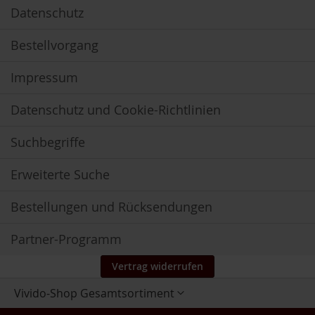
H
Datenschutz
A
/
Bestellvorgang
E
P
A
Impressum
P
Datenschutz und Cookie-Richtlinien
f
l
a
Suchbegriffe
n
z
e
Erweiterte Suche
n
e
Bestellungen und Rücksendungen
x
t
r
Partner-Programm
a
k
Vertrag widerrufen
t
Store
e
Vivido-Shop Gesamtsortiment
auswählen
&
K