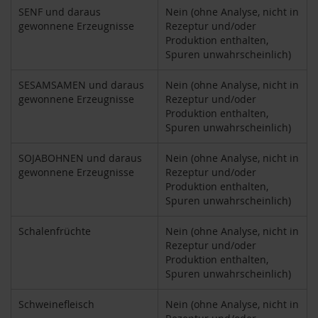
o
SENF und daraus
Nein (ohne Analyse, nicht in
s
gewonnene Erzeugnisse
Rezeptur und/oder
ä
Produktion enthalten,
u
Spuren unwahrscheinlich)
r
e
SESAMSAMEN und daraus
Nein (ohne Analyse, nicht in
n
gewonnene Erzeugnisse
Rezeptur und/oder
B
Produktion enthalten,
I
Spuren unwahrscheinlich)
O
N
SOJABOHNEN und daraus
Nein (ohne Analyse, nicht in
a
gewonnene Erzeugnisse
Rezeptur und/oder
h
Produktion enthalten,
r
Spuren unwahrscheinlich)
u
n
g
Schalenfrüchte
Nein (ohne Analyse, nicht in
s
Rezeptur und/oder
e
Produktion enthalten,
r
Spuren unwahrscheinlich)
g
ä
n
Schweinefleisch
Nein (ohne Analyse, nicht in
z