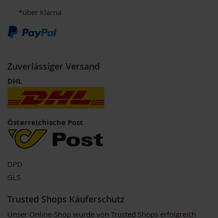
t
*über Klarna
e
M
i
k
r
Zuverlässiger Versand
o
a
DHL
l
g
e
n
Österreichische Post
M
i
n
e
DPD
r
a
GLS
l
i
Trusted Shops Käuferschutz
e
n
Unser Online-Shop wurde von Trusted Shops erfolgreich