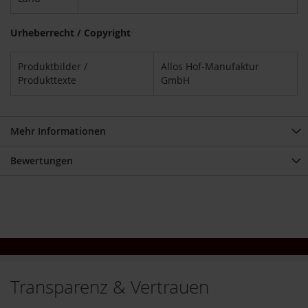
m
o
o
Urheberrecht / Copyright
t
h
Produktbilder /
Allos Hof-Manufaktur
i
Produkttexte
GmbH
e
s
K
Mehr Informationen
o
m
b
Bewertungen
i
n
a
t
i
o
n
s
p
r
Transparenz & Vertrauen
o
d