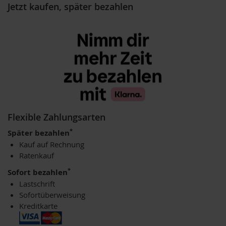
Jetzt kaufen, später bezahlen
u
k
t
e
L
i
c
h
t
-
Q
Flexible Zahlungsarten
u
a
*
Später bezahlen
n
Kauf auf Rechnung
t
e
Ratenkauf
n
*
-
Sofort bezahlen
P
Lastschrift
r
Sofortüberweisung
o
Kreditkarte
d
u
k