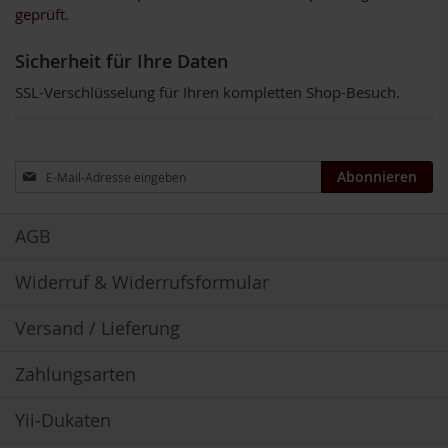
u
geprüft.
n
d
Sicherheit für Ihre Daten
S
p
SSL-Verschlüsselung für Ihren kompletten Shop-Besuch.
u
r
e
n
e
Anmeldung
Abonnieren
l
zum
e
Newsletter:
m
AGB
e
n
t
Widerruf & Widerrufsformular
e
Versand / Lieferung
O
m
e
Zahlungsarten
g
a
Yii-Dukaten
3
D