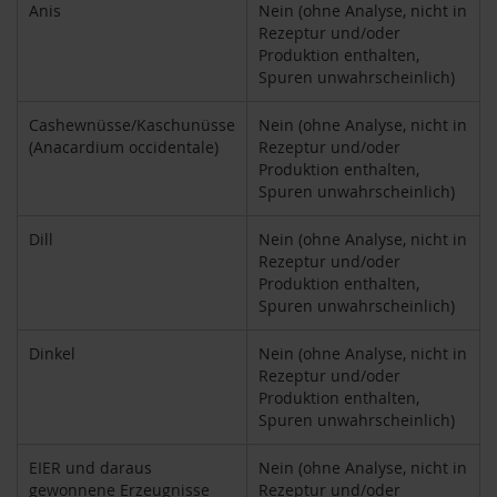
Anis
Nein (ohne Analyse, nicht in
k
Rezeptur und/oder
a
f
Produktion enthalten,
f
Spuren unwahrscheinlich)
e
e
Cashewnüsse/Kaschunüsse
Nein (ohne Analyse, nicht in
(Anacardium occidentale)
Rezeptur und/oder
L
Produktion enthalten,
e
Spuren unwahrscheinlich)
b
e
n
Dill
Nein (ohne Analyse, nicht in
s
Rezeptur und/oder
b
Produktion enthalten,
a
Spuren unwahrscheinlich)
u
m
Dinkel
Nein (ohne Analyse, nicht in
Rezeptur und/oder
L
i
Produktion enthalten,
f
Spuren unwahrscheinlich)
e
L
EIER und daraus
Nein (ohne Analyse, nicht in
i
gewonnene Erzeugnisse
Rezeptur und/oder
g