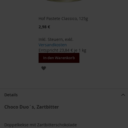
B
e
Hof Pastete Classico, 125g
n
e
2,98 €
c
o
Inkl. Steuern
,
exkl.
s
Versandkosten
Entspricht
23,84 €
je 1 kg
D
a
In den Warenkorb
v
ZUR
e
r
WUNSCHLISTE
t
HINZUFÜGEN
D
r
Details
.
E
Choco Duo´s, Zartbitter
w
a
l
Doppelkekse mit Zartbitterschokolade
d