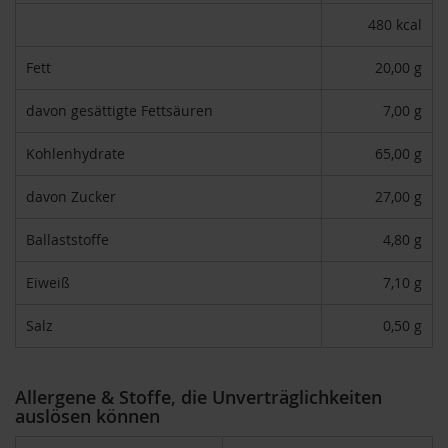
H
480 kcal
e
r
Fett
20,00 g
b
a
davon gesättigte Fettsäuren
7,00 g
r
i
a
Kohlenhydrate
65,00 g
H
davon Zucker
27,00 g
o
l
Ballaststoffe
4,80 g
l
e
Eiweiß
7,10 g
K
a
Salz
0,50 g
f
f
a
W
Allergene & Stoffe, die Unverträglichkeiten
i
auslösen können
l
d