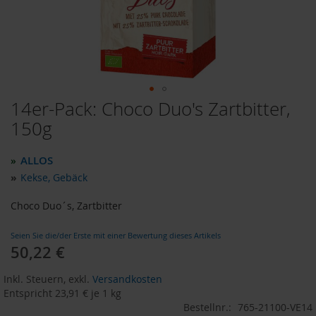
o
d
u
k
t
e
b
i
14er-Pack: Choco Duo's Zartbitter,
Zum
s
Anfang
150g
1
der
0
Bildergalerie
E
ALLOS
»
u
springen
r
»
Kekse, Gebäck
o
Choco Duo´s, Zartbitter
P
r
Seien Sie die/der Erste mit einer Bewertung dieses Artikels
o
50,22 €
d
u
k
Inkl. Steuern
,
exkl.
Versandkosten
t
Entspricht
23,91 €
je 1 kg
e
Bestellnr.:
765-21100-VE14
b