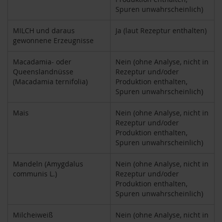
M
Spuren unwahrscheinlich)
u
l
MILCH und daraus
Ja (laut Rezeptur enthalten)
t
gewonnene Erzeugnisse
i
p
a
Macadamia- oder
Nein (ohne Analyse, nicht in
c
Queenslandnüsse
Rezeptur und/oder
k
(Macadamia ternifolia)
Produktion enthalten,
s
Spuren unwahrscheinlich)
D
Mais
Nein (ohne Analyse, nicht in
r
Rezeptur und/oder
.
Produktion enthalten,
T
Spuren unwahrscheinlich)
ö
t
Mandeln (Amygdalus
Nein (ohne Analyse, nicht in
h
communis L.)
Rezeptur und/oder
L
Produktion enthalten,
i
Spuren unwahrscheinlich)
f
e
Milcheiweiß
Nein (ohne Analyse, nicht in
L