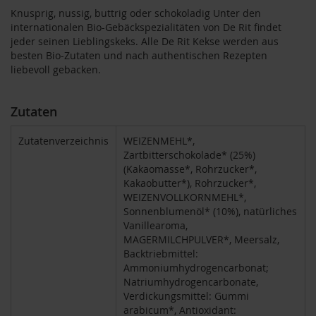
T
Knusprig, nussig, buttrig oder schokoladig Unter den
ö
internationalen Bio-Gebäckspezialitäten von De Rit findet
t
jeder seinen Lieblingskeks. Alle De Rit Kekse werden aus
h
besten Bio-Zutaten und nach authentischen Rezepten
liebevoll gebacken.
E
d
e
n
Zutaten
/
W
Zutatenverzeichnis
WEIZENMEHL*,
ü
Zartbitterschokolade* (25%)
r
(Kakaomasse*, Rohrzucker*,
z
Kakaobutter*), Rohrzucker*,
l
WEIZENVOLLKORNMEHL*,
Sonnenblumenöl* (10%), natürliches
F
a
Vanillearoma,
r
MAGERMILCHPULVER*, Meersalz,
f
Backtriebmittel:
a
Ammoniumhydrogencarbonat;
l
Natriumhydrogencarbonate,
l
Verdickungsmittel: Gummi
a
arabicum*, Antioxidant: