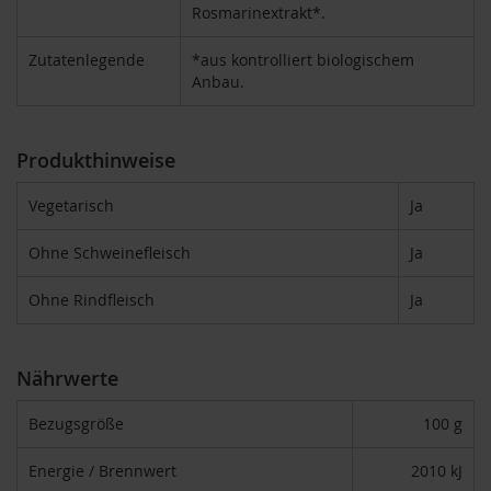
Rosmarinextrakt*.
F
o
n
Zutatenlegende
*aus kontrolliert biologischem
t
Anbau.
a
i
n
e
Produkthinweise
G
Vegetarisch
Ja
o
v
Ohne Schweinefleisch
Ja
i
n
d
Ohne Rindfleisch
Ja
a
H
Nährwerte
e
i
r
Bezugsgröße
100 g
l
e
Energie / Brennwert
2010 kJ
r