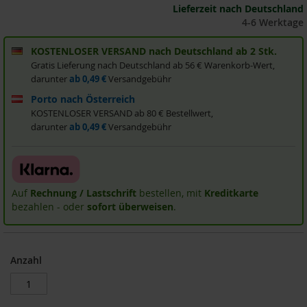
Lieferzeit nach Deutschland
i
4-6 Werktage
s
2
0
KOSTENLOSER VERSAND nach Deutschland ab 2 Stk.
E
Gratis Lieferung nach Deutschland ab 56 € Warenkorb-Wert,
u
darunter
ab 0,49 €
Versandgebühr
r
o
Porto nach Österreich
KOSTENLOSER VERSAND ab 80 € Bestellwert,
Marken
darunter
ab 0,49 €
Versandgebühr
A
l
l
o
Auf
Rechnung / Lastschrift
bestellen, mit
Kreditkarte
s
bezahlen - oder
sofort überweisen
.
A
r
c
Anzahl
h
e
B