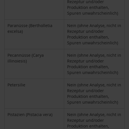
Rezeptur und/oder
i
Produktion enthalten,
g
Spuren unwahrscheinlich)
h
t
Paranüsse (Bertholletia
Nein (ohne Analyse, nicht in
excelsa)
Rezeptur und/oder
T
Produktion enthalten,
A
Spuren unwahrscheinlich)
K
E
m
Pecannüsse (Carya
Nein (ohne Analyse, nicht in
e
illinoiesis)
Rezeptur und/oder
/
Produktion enthalten,
N
Spuren unwahrscheinlich)
a
t
Petersilie
Nein (ohne Analyse, nicht in
u
Rezeptur und/oder
r
Produktion enthalten,
e
Spuren unwahrscheinlich)
l
l
Pistazien (Pistacia vera)
Nein (ohne Analyse, nicht in
a
Rezeptur und/oder
L
Produktion enthalten,