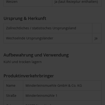
S
Weizen
Ja (laut Rezeptur enthalten)
o
n
n
Ursprung & Herkunft
e
n
t
Zollrechtliches / statistisches Ursprungsland
o
r
Wechselnde Ursprungsländer
Ja
W
e
r
Aufbewahrung und Verwendung
z
Kühl und trocken lagern
Y
o
g
Produktinverkehrbringer
i
T
Name
Minderleinsmuehle GmbH & Co. KG
e
a
Straße
Minderleinsmühle 1
Nahrungsergänzung