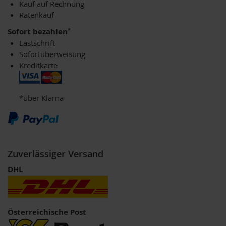
Kauf auf Rechnung
o
Ratenkauf
s
ä
*
Sofort bezahlen
u
r
Lastschrift
e
Sofortüberweisung
n
Kreditkarte
B
I
O
*über Klarna
N
a
h
r
u
n
Zuverlässiger Versand
g
DHL
s
e
r
g
ä
Österreichische Post
n
z