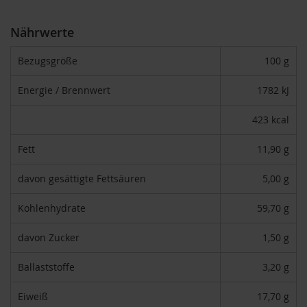
F
o
Nährwerte
n
t
a
Bezugsgröße
100 g
i
n
Energie / Brennwert
1782 kJ
e
423 kcal
G
o
v
Fett
11,90 g
i
n
davon gesättigte Fettsäuren
5,00 g
d
a
Kohlenhydrate
59,70 g
H
e
davon Zucker
1,50 g
i
r
Ballaststoffe
3,20 g
l
e
Eiweiß
17,70 g
r