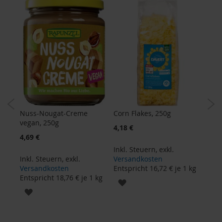
i
g
h
t
T
A
K
E
m
e
/
ere,
Nuss-Nougat-Creme
Corn Flakes, 250g
10er
N
vegan, 250g
Tand
4,18 €
a
Sonderangebot
4,69 €
19,8
t
Inkl. Steuern
,
exkl.
u
Inkl. Steuern
,
exkl.
Versandkosten
Inkl
r
Versandkosten
Entspricht
16,72 €
je 1 kg
Ver
e
kg
Entspricht
18,76 €
je 1 kg
Ents
l
ZUR
l
ZUR
a
WUNSCHLISTE
WUNSCHLISTE
HINZUFÜGEN
L