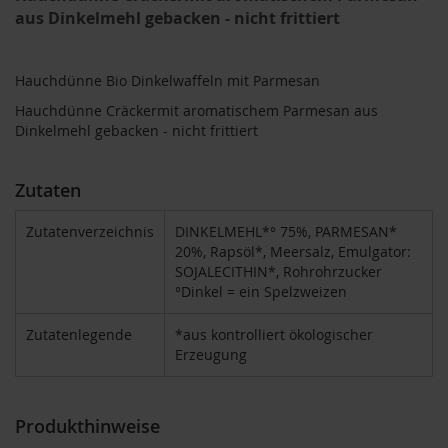
T
aus Dinkelmehl gebacken - nicht frittiert
ö
t
h
Hauchdünne Bio Dinkelwaffeln mit Parmesan
E
Hauchdünne Cräckermit aromatischem Parmesan aus
d
Dinkelmehl gebacken - nicht frittiert
e
n
/
Zutaten
W
ü
r
Zutatenverzeichnis
DINKELMEHL*° 75%, PARMESAN*
z
20%, Rapsöl*, Meersalz, Emulgator:
l
SOJALECITHIN*, Rohrohrzucker
°Dinkel = ein Spelzweizen
F
a
Zutatenlegende
*aus kontrolliert ökologischer
r
f
Erzeugung
a
l
l
Produkthinweise
a