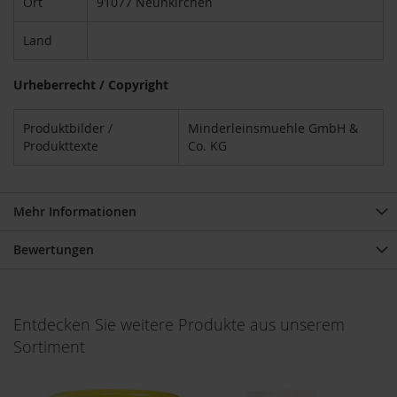
Ort
91077 Neunkirchen
M
u
Land
l
t
i
Urheberrecht / Copyright
p
a
c
Produktbilder /
Minderleinsmuehle GmbH &
k
Produkttexte
Co. KG
s
D
r
Mehr Informationen
.
T
Bewertungen
ö
t
h
Entdecken Sie weitere Produkte aus unserem
L
Sortiment
i
f
e
L