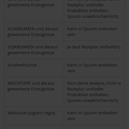
e
gewonnene Erzeugnisse
Rezeptur und/oder
Produktion enthalten,
R
Spuren unwahrscheinlich)
o
s
SESAMSAMEN und daraus
Kann in Spuren enthalten
e
gewonnene Erzeugnisse
sein
n
g
a
SOJABOHNEN und daraus
Ja (laut Rezeptur enthalten)
r
gewonnene Erzeugnisse
t
e
Schalenfrüchte
Kann in Spuren enthalten
n
sein
S
c
WEICHTIERE und daraus
Nein (ohne Analyse, nicht in
h
gewonnene Erzeugnisse
Rezeptur und/oder
n
Produktion enthalten,
i
Spuren unwahrscheinlich)
t
z
Walnüsse (Juglans regia)
Kann in Spuren enthalten
e
sein
r