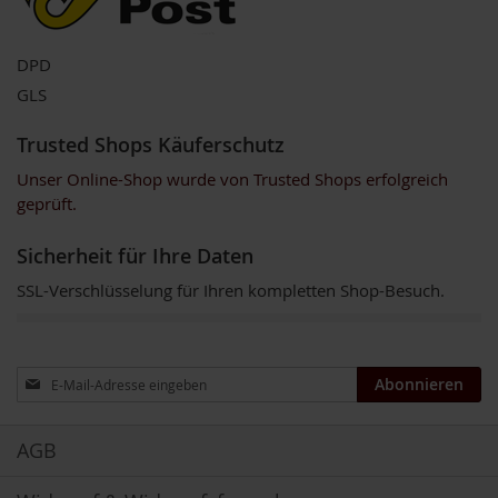
u
n
g
DPD
GLS
E
n
z
Trusted Shops Käuferschutz
y
Unser Online-Shop wurde von Trusted Shops erfolgreich
m
e
geprüft.
F
Sicherheit für Ihre Daten
ü
r
SSL-Verschlüsselung für Ihren kompletten Shop-Besuch.
K
i
n
d
Anmeldung
e
Abonnieren
zum
r
Newsletter:
F
AGB
ü
r