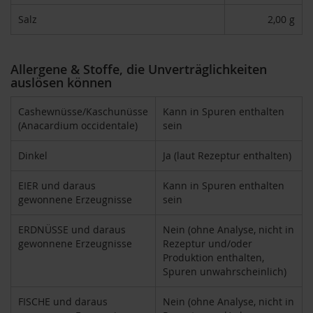
H
Salz
2,00 g
e
r
b
a
Allergene & Stoffe, die Unverträglichkeiten
r
auslösen können
i
a
Cashewnüsse/Kaschunüsse
Kann in Spuren enthalten
(Anacardium occidentale)
sein
H
o
Dinkel
Ja (laut Rezeptur enthalten)
l
l
e
EIER und daraus
Kann in Spuren enthalten
gewonnene Erzeugnisse
sein
K
a
ERDNÜSSE und daraus
Nein (ohne Analyse, nicht in
f
gewonnene Erzeugnisse
Rezeptur und/oder
f
Produktion enthalten,
a
W
Spuren unwahrscheinlich)
i
l
FISCHE und daraus
Nein (ohne Analyse, nicht in
d