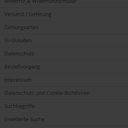
Widerruf & Widerrufsformular
V
e
g
Versand / Lieferung
e
t
Zahlungsarten
a
r
i
Yii-Dukaten
e
r
Datenschutz
/
V
e
Bestellvorgang
g
a
n
Impressum
e
r
Datenschutz und Cookie-Richtlinien
G
r
Suchbegriffe
ü
n
Erweiterte Suche
e
S