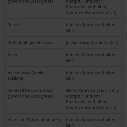
gewonnene Erzeugnisse
Rezeptur und/oder
k
Produktion enthalten,
a
Spuren unwahrscheinlich)
f
f
e
Gerste
Kann in Spuren enthalten
e
sein
L
Glutenhaltiges Getreide
Ja (laut Rezeptur enthalten)
e
b
Hafer
Kann in Spuren enthalten
e
n
sein
s
b
Haselnüsse (Corylus
Kann in Spuren enthalten
a
avallana)
sein
u
m
KREBSTIERE und daraus
Nein (ohne Analyse, nicht in
gewonnene Erzeugnisse
Rezeptur und/oder
L
i
Produktion enthalten,
f
Spuren unwahrscheinlich)
e
L
Khorasan-Weizen (Kamut™)
Kann in Spuren enthalten
i
sein
g