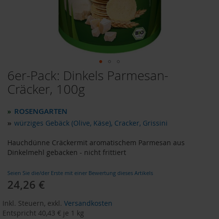
o
d
u
k
t
e
b
i
6er-Pack: Dinkels Parmesan-
Zum
s
Anfang
Cräcker, 100g
1
der
0
Bildergalerie
E
ROSENGARTEN
»
u
springen
r
»
würziges Gebäck (Olive, Käse), Cracker, Grissini
o
Hauchdünne Cräckermit aromatischem Parmesan aus
P
Dinkelmehl gebacken - nicht frittiert
r
o
Seien Sie die/der Erste mit einer Bewertung dieses Artikels
d
24,26 €
u
k
t
Inkl. Steuern
,
exkl.
Versandkosten
e
Entspricht
40,43 €
je 1 kg
b