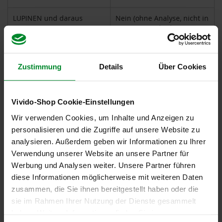
h
t
LUPINEN und daraus
Nein (ohne Analyse, nicht in
gewonnene Erzeugnisse
Rezeptur und/oder
M
Produktion enthalten,
o
Spuren unwahrscheinlich)
r
g
Zustimmung
Details
Über Cookies
Lactose
Ja (laut Rezeptur enthalten)
e
n
l
MILCH und daraus
Ja (laut Rezeptur enthalten)
a
gewonnene Erzeugnisse
Vivido-Shop Cookie-Einstellungen
n
d
Wir verwenden Cookies, um Inhalte und Anzeigen zu
Macadamia- oder
Kann in Spuren enthalten
personalisieren und die Zugriffe auf unsere Website zu
Queenslandnüsse
sein
N
(Macadamia ternifolia)
analysieren. Außerdem geben wir Informationen zu Ihrer
a
t
Verwendung unserer Website an unsere Partner für
u
Mandeln (Amygdalus
Kann in Spuren enthalten
Werbung und Analysen weiter. Unsere Partner führen
r
communis L.)
sein
diese Informationen möglicherweise mit weiteren Daten
e
l
zusammen, die Sie ihnen bereitgestellt haben oder die
Milcheiweiß
Ja (laut Rezeptur enthalten)
l
sie im Rahmen Ihrer Nutzung der Dienste gesammelt
a
haben. Weitere Informationen finden Sie in unserer
Paranüsse (Bertholletia
Kann in Spuren enthalten