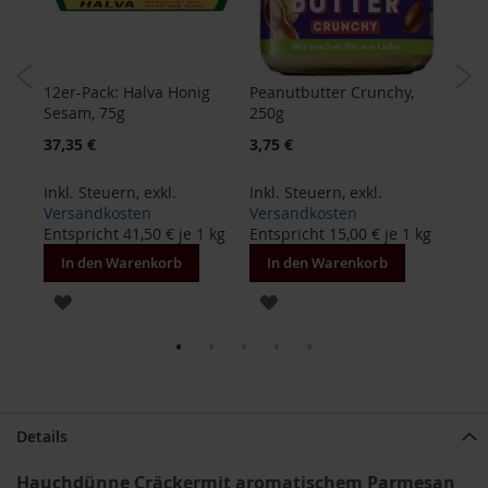
B
e
n
12er-Pack: Halva Honig
Peanutbutter Crunchy,
Sch
e
Sesam, 75g
250g
Ludw
c
o
Sonderangebot
37,35 €
3,75 €
7,08
s
Inkl. Steuern
,
exkl.
Inkl. Steuern
,
exkl.
Inkl
D
 kg
Versandkosten
Versandkosten
Ver
a
Entspricht
41,50 €
je 1 kg
Entspricht
15,00 €
je 1 kg
Ents
v
e
In den Warenkorb
In den Warenkorb
In
r
t
ZUR
ZUR
WUNSCHLISTE
WUNSCHLISTE
D
r
HINZUFÜGEN
HINZUFÜGEN
.
E
w
Details
a
l
d
Hauchdünne Cräckermit aromatischem Parmesan