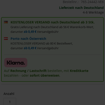
Bestellnr.:
765-24442-VE6
i
Lieferzeit nach Deutschland
s
4-6 Werktage
2
0
E
KOSTENLOSER VERSAND nach Deutschland ab 3 Stk.
u
Gratis Lieferung nach Deutschland ab 56 € Warenkorb-Wert,
r
darunter
ab 0,49 €
Versandgebühr
o
Porto nach Österreich
Marken
KOSTENLOSER VERSAND ab 80 € Bestellwert,
darunter
ab 0,49 €
Versandgebühr
A
l
l
o
s
Auf
Rechnung / Lastschrift
bestellen, mit
Kreditkarte
bezahlen - oder
sofort überweisen
.
A
r
c
h
Anzahl
e
B