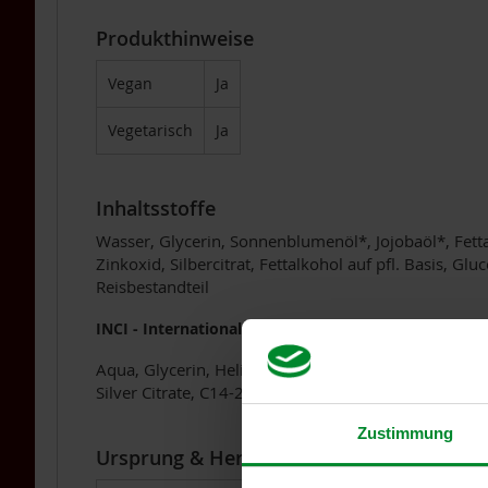
Tea
Produkthinweise
Nahrungsergänzung
Multipacks
Dr.
Vegan
Ja
Töth
Vegetarisch
Ja
Life
Light
TAKEme
Inhaltsstoffe
/
Naturella
Wasser, Glycerin, Sonnenblumenöl*, Jojobaöl*, Fettalk
Zinkoxid, Silbercitrat, Fettalkohol auf pfl. Basis, Glu
Lupino
Reisbestandteil
Getreidekaffee
Aminosäuren
INCI - International Nomenclature Cosmetic Ingredi
BIO
Aqua, Glycerin, Helianthus Annuus Hybrid Oil*, Simm
Nahrungsergänzung
Silver Citrate, C14-22 Alcohol, Arachidyl Glucoside,
Enzyme
Zustimmung
Für
Ursprung & Herkunft
Kinder