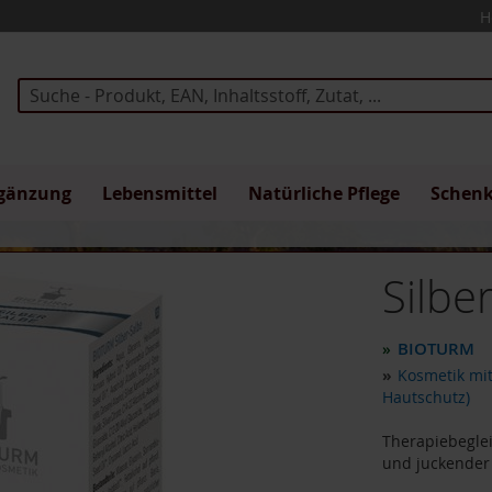
H
Suche
gänzung
Lebensmittel
Natürliche Pflege
Schen
Silbe
BIOTURM
»
»
Kosmetik mit
Hautschutz)
Therapiebeglei
und juckender 