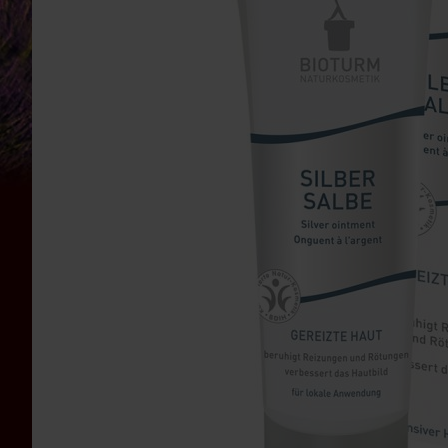
Bauckhof
Beltane
Benecos
Davert
Dr.
Ewald
Töth
Eden
/
Würzl
Farfalla
Fontaine
Govinda
Heirler
Herbaria
Holle