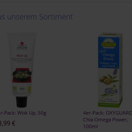
aus unserem Sortiment
r-Pack: Wok Up, 50g
4er-Pack: OXYGUAR
Chia Omega Power,
nderangebot
3,99 €
100ml