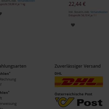
. Steuern
,
exkl.
Versandkosten
22,44 €
spricht
59,98 €
je 1 kg
Inkl. Steuern
,
exkl.
Versandkosten
ZUR
Entspricht
56,10 €
je 1 l
WUNSCHLISTE
ZUR
HINZUFÜGEN
WUNSCHLISTE
HINZUFÜGEN
Zahlungsarten
Zuverlässiger Versand
*
DHL
ahlen
 Rechnung
f
*
ahlen
Österreichische Post
ft
erweisung
te