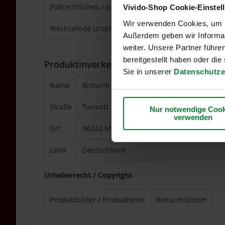
Für
Zollrechtliches / statistisches Ursprungsland
Deu
Vivido-Shop Cookie-Einstel
Vegetarier
/
Wir verwenden Cookies, um In
Wechselnde Ursprungsländer
Nei
Veganer
Außerdem geben wir Informat
weiter. Unsere Partner führe
Grüne
Smoothies
bereitgestellt haben oder di
Produktinverkehrbringer
Sie in unserer
Datenschutze
Kombinationsprodukte
Name
Bioturm GmbH
Licht-
Quanten-
Straße
Turmstr. 29
Produkte
Nur notwendige Cook
verwenden
Mikroalgen
Ort
56242 Marienrachdorf
Mineralien
und
Land
Deutschland
Spurenelemente
Omega
Urheberrecht / Copyright
3
DHA/EPA
Produktbilder / Produkttexte
Bioturm GmbH
Pflanzenextrakte
&