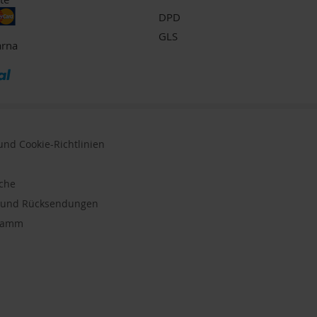
DPD
GLS
arna
nd Cookie-Richtlinien
uche
n und Rücksendungen
gramm