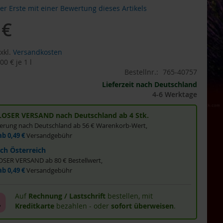
der Erste mit einer Bewertung dieses Artikels
 €
gebot
xkl.
Versandkosten
,00 €
je 1 l
Bestellnr.:
765-40757
Lieferzeit nach Deutschland
4-6 Werktage
OSER VERSAND nach Deutschland ab 4 Stk.
eferung nach Deutschland ab 56 € Warenkorb-Wert,
ab 0,49 €
Versandgebühr
ch Österreich
ER VERSAND ab 80 € Bestellwert,
ab 0,49 €
Versandgebühr
Auf
Rechnung / Lastschrift
bestellen, mit
Kreditkarte
bezahlen - oder
sofort überweisen
.