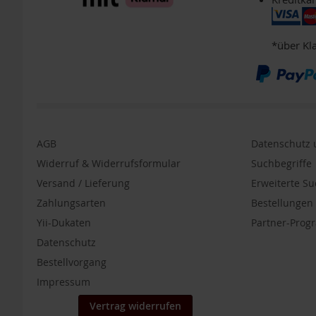
DHA
TCM-
Produkte
*über Kl
Vitamine
Lebensmittel
Einzelpackungen
Aufstriche
Backen
AGB
Datenschutz u
Brot
Widerruf & Widerrufsformular
Suchbegriffe
Babynahrung
Versand / Lieferung
Erweiterte S
/
Zahlungsarten
Bestellunge
Säuglingsnahrung
Yii-Dukaten
Partner-Pro
Fette,
Öle
Datenschutz
Bestellvorgang
Getränke
&
Impressum
Getränkepulver
Vertrag widerrufen
Getreide