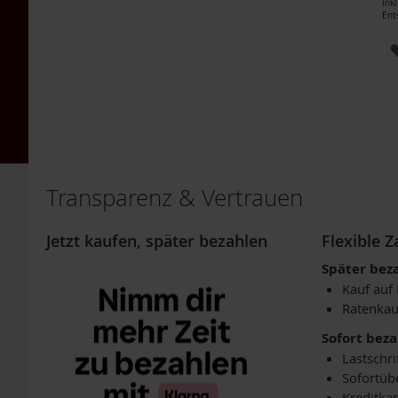
Inkl
Packs
Ent
4er-
Packs
6er-
Packs
TAKEme
Glücksnahrung
Mandarine-
Apfel
Transparenz & Vertrauen
TAKEme
Glücksnahrung
Jetzt kaufen, später bezahlen
Flexible 
BIO
Kakao-
Später bez
Banane
Kauf auf
TAKEme
Ratenkau
Plus
Sofort bez
TAKEme
Lastschri
Omega-
Sofortüb
3
Kreditkar