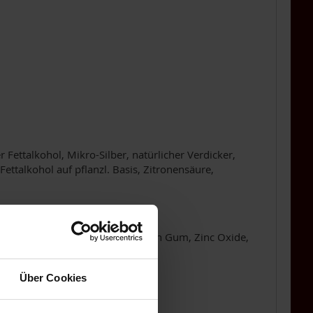
r Fettalkohol, Mikro-Silber, natürlicher Verdicker,
, Fettalkohol auf pflanzl. Basis, Zitronensäure,
, Cetearyl Alcohol, Silver, Xanthan Gum, Zinc Oxide,
 Oryzanol
Über Cookies