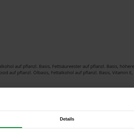
ohol auf pflanzl. Basis, Fettsäureester auf pflanzl. Basis, höhere
cosid auf pflanzl. Ölbasis, Fettalkohol auf pflanzl. Basis, Vitamin E
ents
ondsia Chinensis Seed Oil*, Arachidyl Alcohol, Glyceryl Stearate
 C12-20 Alkyl Glucoside, Tocopherol, Behenyl Alcohol, Citric Acid,
Details