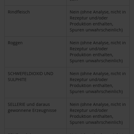
M
u
Rindfleisch
Nein (ohne Analyse, nicht in
l
Rezeptur und/oder
t
Produktion enthalten,
i
Spuren unwahrscheinlich)
p
a
c
Roggen
Nein (ohne Analyse, nicht in
k
Rezeptur und/oder
s
Produktion enthalten,
Spuren unwahrscheinlich)
D
r
SCHWEFELDIOXID UND
Nein (ohne Analyse, nicht in
.
SULPHITE
Rezeptur und/oder
T
Produktion enthalten,
ö
Spuren unwahrscheinlich)
t
h
SELLERIE und daraus
Nein (ohne Analyse, nicht in
gewonnene Erzeugnisse
Rezeptur und/oder
L
Produktion enthalten,
i
f
Spuren unwahrscheinlich)
e
L