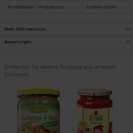
u
Produktbilder / Produkttexte
EcoFinia GmbH
n
g
E
Mehr Informationen
n
z
Bewertungen
y
m
e
F
Entdecken Sie weitere Produkte aus unserem
ü
Sortiment
r
K
i
n
d
e
r
F
ü
r