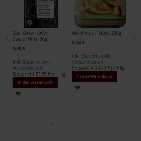
B
e
n
e
Edel Bitter 100%
Mischmus 4 Nuts, 250g
Corn
c
Cacao+Nibs, 80g
o
Sond
6,12 €
2,62
H,
s
4,30 €
Inkl. Steuern
,
exkl.
Inkl
D
Inkl. Steuern
,
exkl.
Versandkosten
Ver
a
Versandkosten
Entspricht
24,48 €
je 1 kg
Ents
v
Entspricht
53,75 €
je 1 kg
e
In den Warenkorb
In
r
In den Warenkorb
 kg
t
ZUR
ZUR
WUNSCHLISTE
D
r
WUNSCHLISTE
HINZUFÜGEN
.
HINZUFÜGEN
E
w
a
l
d