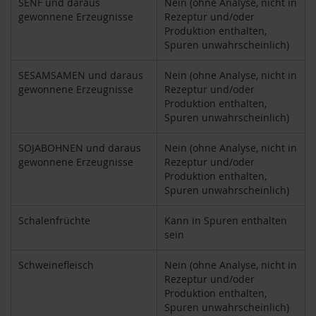
SENF und daraus
Nein (ohne Analyse, nicht in
i
gewonnene Erzeugnisse
Rezeptur und/oder
g
Produktion enthalten,
h
Spuren unwahrscheinlich)
t
SESAMSAMEN und daraus
Nein (ohne Analyse, nicht in
T
gewonnene Erzeugnisse
Rezeptur und/oder
A
Produktion enthalten,
K
Spuren unwahrscheinlich)
E
m
e
SOJABOHNEN und daraus
Nein (ohne Analyse, nicht in
/
gewonnene Erzeugnisse
Rezeptur und/oder
N
Produktion enthalten,
a
Spuren unwahrscheinlich)
t
u
Schalenfrüchte
Kann in Spuren enthalten
r
sein
e
l
Schweinefleisch
Nein (ohne Analyse, nicht in
l
Rezeptur und/oder
a
Produktion enthalten,
Spuren unwahrscheinlich)
L