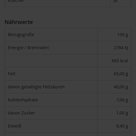
Koscher
Ja
H
e
r
Nährwerte
b
a
Bezugsgröße
100 g
r
i
a
Energie / Brennwert
2784 kJ
H
665 kcal
o
l
l
Fett
65,00 g
e
davon gesättigte Fettsäuren
40,00 g
K
a
Kohlenhydrate
7,00 g
f
f
a
davon Zucker
1,00 g
W
i
Eiweiß
8,40 g
l
d