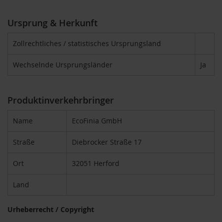
o
s
Ursprung & Herkunft
ä
u
r
Zollrechtliches / statistisches Ursprungsland
e
n
Wechselnde Ursprungsländer
Ja
B
I
O
Produktinverkehrbringer
N
a
Name
EcoFinia GmbH
h
r
u
Straße
Diebrocker Straße 17
n
g
Ort
32051 Herford
s
e
Land
r
g
ä
Urheberrecht / Copyright
n
z