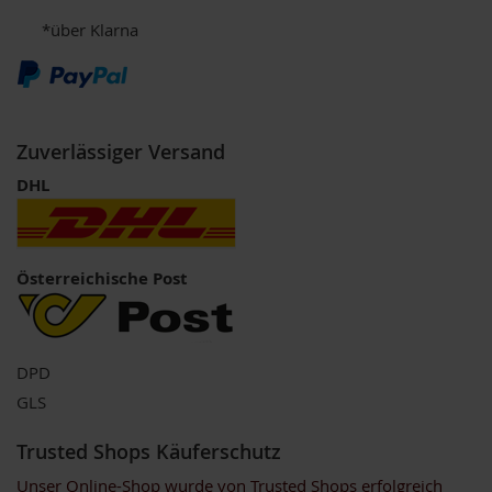
u
*über Klarna
k
t
e
L
i
Zuverlässiger Versand
c
h
DHL
t
-
Q
u
a
Österreichische Post
n
t
e
n
DPD
-
P
GLS
r
o
Trusted Shops Käuferschutz
d
u
Unser Online-Shop wurde von Trusted Shops erfolgreich
k