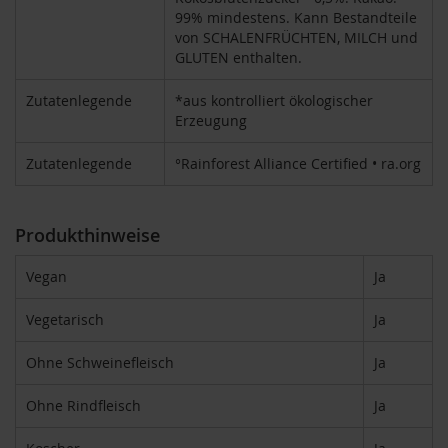
F
99% mindestens. Kann Bestandteile
o
von SCHALENFRÜCHTEN, MILCH und
n
GLUTEN enthalten.
t
a
Zutatenlegende
*aus kontrolliert ökologischer
i
Erzeugung
n
e
Zutatenlegende
°Rainforest Alliance Certified • ra.org
G
o
v
Produkthinweise
i
n
d
Vegan
Ja
a
Vegetarisch
Ja
H
e
i
Ohne Schweinefleisch
Ja
r
l
Ohne Rindfleisch
Ja
e
r