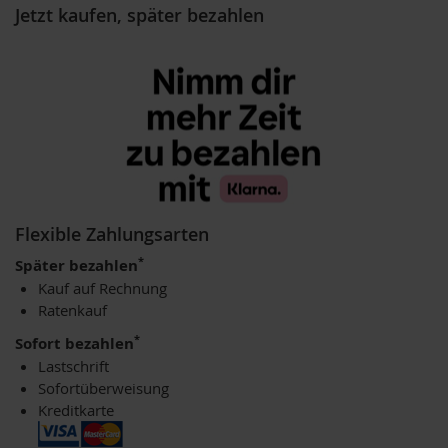
m
Jetzt kaufen, später bezahlen
o
o
t
h
i
e
s
K
o
m
b
Flexible Zahlungsarten
i
*
n
Später bezahlen
a
Kauf auf Rechnung
t
Ratenkauf
i
o
*
Sofort bezahlen
n
Lastschrift
s
Sofortüberweisung
p
r
Kreditkarte
o
d