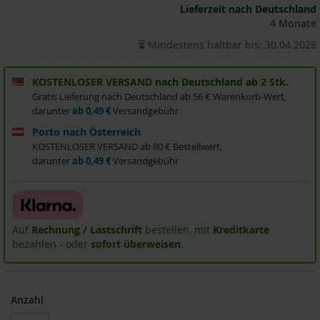
Lieferzeit nach Deutschland
i
4 Monate
s
2
⏳ Mindestens haltbar bis: 30.04.2028
0
E
u
KOSTENLOSER VERSAND nach Deutschland ab 2 Stk.
r
Gratis Lieferung nach Deutschland ab 56 € Warenkorb-Wert,
o
darunter
ab 0,49 €
Versandgebühr
Marken
Porto nach Österreich
KOSTENLOSER VERSAND ab 80 € Bestellwert,
A
darunter
ab 0,49 €
Versandgebühr
l
l
o
s
Auf
Rechnung / Lastschrift
bestellen, mit
Kreditkarte
A
bezahlen - oder
sofort überweisen
.
r
c
h
e
Anzahl
B