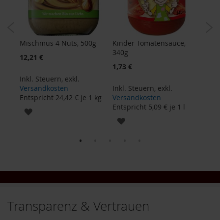
V
e
g
e
t
Mischmus 4 Nuts, 500g
Kinder Tomatensauce,
Samb
a
0g
340g
r
Sonderangebot
12,21 €
7,42
i
1,73 €
e
Inkl. Steuern
,
exkl.
Inkl
r
Versandkosten
Inkl. Steuern
,
exkl.
Ver
/
Entspricht
24,42 €
je 1 kg
Versandkosten
Ents
V
 kg
Entspricht
5,09 €
je 1 l
e
ZUR
g
ZUR
a
WUNSCHLISTE
n
WUNSCHLISTE
e
HINZUFÜGEN
r
HINZUFÜGEN
G
r
ü
n
Transparenz & Vertrauen
e
S