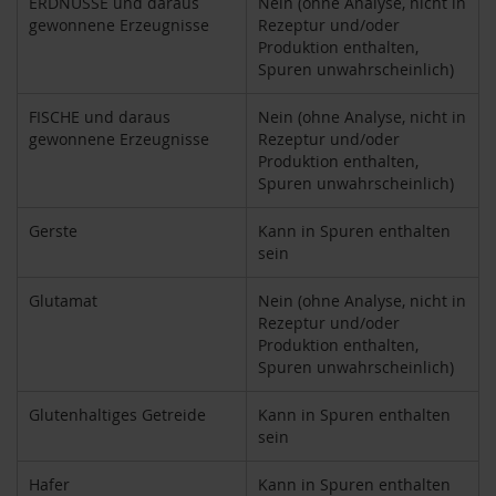
ERDNÜSSE und daraus
Nein (ohne Analyse, nicht in
h
gewonnene Erzeugnisse
Rezeptur und/oder
t
Produktion enthalten,
Spuren unwahrscheinlich)
M
o
FISCHE und daraus
Nein (ohne Analyse, nicht in
r
gewonnene Erzeugnisse
Rezeptur und/oder
g
Produktion enthalten,
e
n
Spuren unwahrscheinlich)
l
a
Gerste
Kann in Spuren enthalten
n
sein
d
Glutamat
Nein (ohne Analyse, nicht in
N
Rezeptur und/oder
a
t
Produktion enthalten,
u
Spuren unwahrscheinlich)
r
e
Glutenhaltiges Getreide
Kann in Spuren enthalten
l
sein
l
a
Hafer
Kann in Spuren enthalten