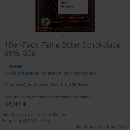
o
d
u
k
t
e
b
i
10er-Pack: Feine Bitter Schokolade
Zum
s
Anfang
99%, 80g
1
der
0
Bildergalerie
E
VIVANI
»
u
springen
r
»
Tafelschokolade, Minitafeln, Bruchschokolade
o
Premium Qualität, ohne Lezithin, 100 % bio
P
r
Seien Sie die/der Erste mit einer Bewertung dieses Artikels
o
34,04 €
d
u
k
Inkl. Steuern
,
exkl.
Versandkosten
t
Entspricht
42,55 €
je 1 kg
e
Bestellnr.:
765-14561-VE10
b