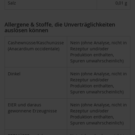
Salz
0,01 g
k
a
f
f
Allergene & Stoffe, die Unverträglichkeiten
e
auslösen können
e
L
Cashewnüsse/Kaschunüsse
Nein (ohne Analyse, nicht in
e
(Anacardium occidentale)
Rezeptur und/oder
b
Produktion enthalten,
e
Spuren unwahrscheinlich)
n
s
Dinkel
Nein (ohne Analyse, nicht in
b
Rezeptur und/oder
a
u
Produktion enthalten,
m
Spuren unwahrscheinlich)
L
EIER und daraus
Nein (ohne Analyse, nicht in
i
gewonnene Erzeugnisse
Rezeptur und/oder
f
Produktion enthalten,
e
Spuren unwahrscheinlich)
L
i
g