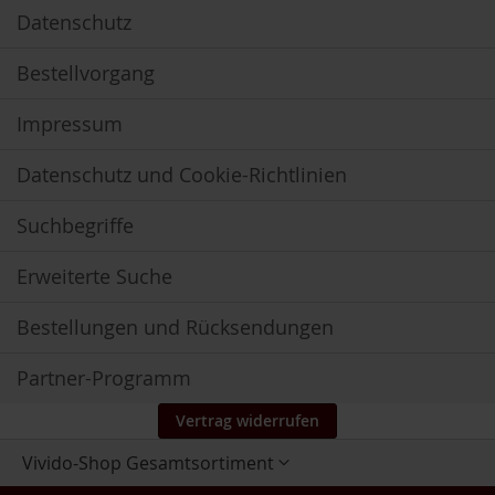
u
Datenschutz
n
d
S
Bestellvorgang
p
u
Impressum
r
e
n
Datenschutz und Cookie-Richtlinien
e
l
Suchbegriffe
e
m
e
Erweiterte Suche
n
t
e
Bestellungen und Rücksendungen
O
Partner-Programm
m
e
Vertrag widerrufen
g
a
Store
Vivido-Shop Gesamtsortiment
3
auswählen
D