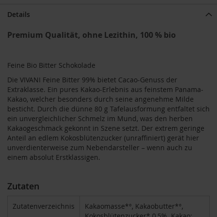
T
ö
Details
t
h
Premium Qualität, ohne Lezithin, 100 % bio
E
d
Feine Bio Bitter Schokolade
e
n
Die VIVANI Feine Bitter 99% bietet Cacao-Genuss der
/
Extraklasse. Ein pures Kakao-Erlebnis aus feinstem Panama-
W
Kakao, welcher besonders durch seine angenehme Milde
ü
besticht. Durch die dünne 80 g Tafelausformung entfaltet sich
r
z
ein unvergleichlicher Schmelz im Mund, was den herben
l
Kakaogeschmack gekonnt in Szene setzt. Der extrem geringe
Anteil an edlem Kokosblütenzucker (unraffiniert) gerät hier
F
unverdienterweise zum Nebendarsteller – wenn auch zu
a
einem absolut Erstklassigen.
r
f
a
Zutaten
l
l
Zutatenverzeichnis
Kakaomasse*°, Kakaobutter*°,
a
Kokosblütenzucker* 0,5%. Kakao: