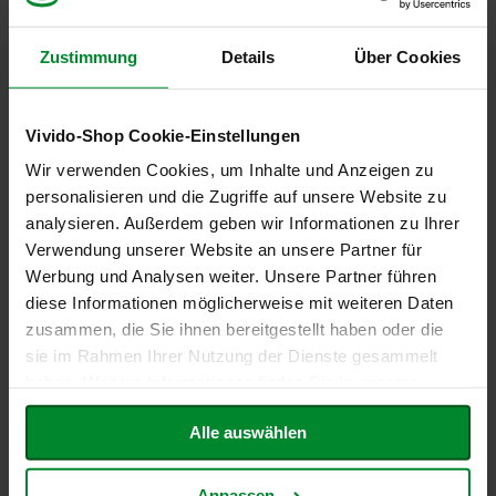
e
Khorasan-Weizen (Kamut™)
Nein (ohne Analyse, nicht in
Rezeptur und/oder
R
Zustimmung
Details
Über Cookies
Produktion enthalten,
o
Spuren unwahrscheinlich)
s
e
Koriander
Kann in Spuren enthalten
Vivido-Shop Cookie-Einstellungen
n
g
sein
Wir verwenden Cookies, um Inhalte und Anzeigen zu
a
r
personalisieren und die Zugriffe auf unsere Website zu
LUPINEN und daraus
Nein (ohne Analyse, nicht in
t
analysieren. Außerdem geben wir Informationen zu Ihrer
gewonnene Erzeugnisse
Rezeptur und/oder
e
Produktion enthalten,
Verwendung unserer Website an unsere Partner für
n
Spuren unwahrscheinlich)
Werbung und Analysen weiter. Unsere Partner führen
S
diese Informationen möglicherweise mit weiteren Daten
c
Lactose
Kann in Spuren enthalten
zusammen, die Sie ihnen bereitgestellt haben oder die
h
sein
sie im Rahmen Ihrer Nutzung der Dienste gesammelt
n
i
haben. Weitere Informationen finden Sie in unserer
MILCH und daraus
Kann in Spuren enthalten
t
Datenschutzerklärung
.
gewonnene Erzeugnisse
sein
z
Alle auswählen
e
r
Macadamia- oder
Nein (ohne Analyse, nicht in
Queenslandnüsse
Rezeptur und/oder
Anpassen