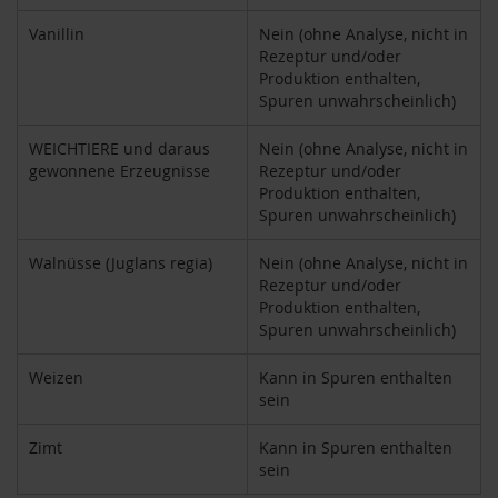
u
p
Vanillin
Nein (ohne Analyse, nicht in
i
Rezeptur und/oder
n
Produktion enthalten,
o
Spuren unwahrscheinlich)
G
e
WEICHTIERE und daraus
Nein (ohne Analyse, nicht in
t
gewonnene Erzeugnisse
Rezeptur und/oder
r
Produktion enthalten,
e
Spuren unwahrscheinlich)
i
d
e
Walnüsse (Juglans regia)
Nein (ohne Analyse, nicht in
k
Rezeptur und/oder
a
Produktion enthalten,
f
Spuren unwahrscheinlich)
f
e
Weizen
Kann in Spuren enthalten
e
sein
A
Zimt
Kann in Spuren enthalten
m
sein
i
n