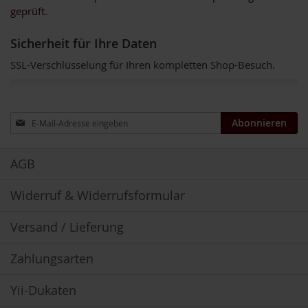
geprüft.
t
e
Sicherheit für Ihre Daten
M
i
SSL-Verschlüsselung für Ihren kompletten Shop-Besuch.
k
r
o
a
Anmeldung
Abonnieren
l
zum
g
Newsletter:
e
n
AGB
M
Widerruf & Widerrufsformular
i
n
e
Versand / Lieferung
r
a
Zahlungsarten
l
i
e
Yii-Dukaten
n