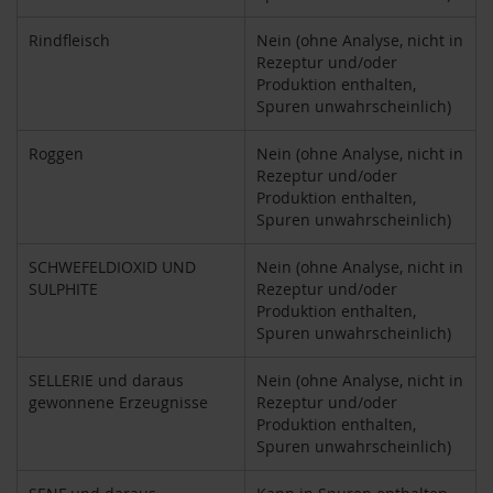
S
o
Rindfleisch
Nein (ohne Analyse, nicht in
n
Rezeptur und/oder
n
e
Produktion enthalten,
n
Spuren unwahrscheinlich)
t
o
Roggen
Nein (ohne Analyse, nicht in
r
Rezeptur und/oder
Produktion enthalten,
W
Spuren unwahrscheinlich)
e
r
z
SCHWEFELDIOXID UND
Nein (ohne Analyse, nicht in
SULPHITE
Rezeptur und/oder
Y
Produktion enthalten,
o
Spuren unwahrscheinlich)
g
i
SELLERIE und daraus
Nein (ohne Analyse, nicht in
T
gewonnene Erzeugnisse
Rezeptur und/oder
e
Produktion enthalten,
a
Spuren unwahrscheinlich)
Nahrungsergänzung