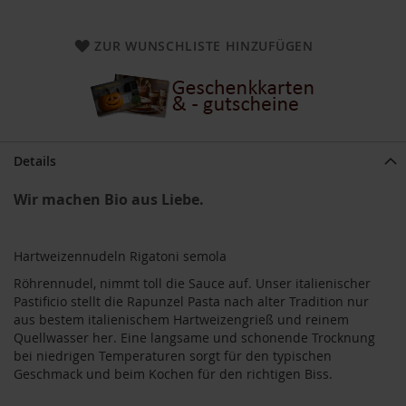
a
r
n
ZUR WUNSCHLISTE HINZUFÜGEN
h
o
u
s
e
B
Details
a
u
Wir machen Bio aus Liebe.
c
k
h
Hartweizennudeln Rigatoni semola
o
f
Röhrennudel, nimmt toll die Sauce auf. Unser italienischer
Pastificio stellt die Rapunzel Pasta nach alter Tradition nur
B
aus bestem italienischem Hartweizengrieß und reinem
e
Quellwasser her. Eine langsame und schonende Trocknung
l
bei niedrigen Temperaturen sorgt für den typischen
t
a
Geschmack und beim Kochen für den richtigen Biss.
n
e