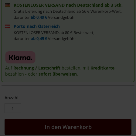
KOSTENLOSER VERSAND nach Deutschland ab 3 Stk.
i
s
Gratis Lieferung nach Deutschland ab 56 € Warenkorb-Wert,
2
darunter
ab 0,49 €
Versandgebühr
0
Porto nach Österreich
E
u
KOSTENLOSER VERSAND ab 80 € Bestellwert,
r
darunter
ab 0,49 €
Versandgebühr
o
Marken
A
Auf
Rechnung / Lastschrift
bestellen, mit
Kreditkarte
l
bezahlen - oder
sofort überweisen
.
l
o
s
Anzahl
A
r
c
h
e
In den Warenkorb
B