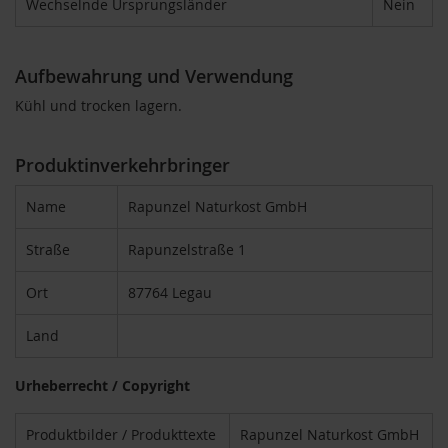
Wechselnde Ursprungsländer
Nein
u
p
i
n
Aufbewahrung und Verwendung
o
G
Kühl und trocken lagern.
e
t
r
Produktinverkehrbringer
e
i
Name
Rapunzel Naturkost GmbH
d
e
Straße
Rapunzelstraße 1
k
a
Ort
87764 Legau
f
f
e
Land
e
Urheberrecht / Copyright
A
m
i
Produktbilder / Produkttexte
Rapunzel Naturkost GmbH
n