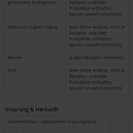
gewonnene Erzeugnisse
Rezeptur und/oder
i
Produktion enthalten,
g
Spuren unwahrscheinlich)
h
t
Walnüsse (Juglans regia)
Nein (ohne Analyse, nicht in
Rezeptur und/oder
T
Produktion enthalten,
A
Spuren unwahrscheinlich)
K
E
m
Weizen
Ja (laut Rezeptur enthalten)
e
/
Zimt
Nein (ohne Analyse, nicht in
N
Rezeptur und/oder
a
Produktion enthalten,
t
Spuren unwahrscheinlich)
u
r
e
l
Ursprung & Herkunft
l
a
Zollrechtliches / statistisches Ursprungsland
L