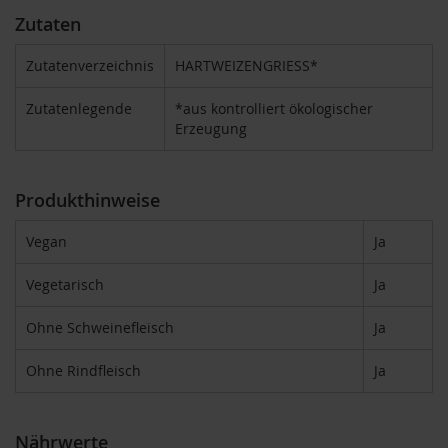
Zutaten
B
e
Zutatenverzeichnis
HARTWEIZENGRIESS*
n
e
Zutatenlegende
*aus kontrolliert ökologischer
c
o
Erzeugung
s
D
Produkthinweise
a
v
e
Vegan
Ja
r
t
Vegetarisch
Ja
D
Ohne Schweinefleisch
Ja
r
.
E
Ohne Rindfleisch
Ja
w
a
l
d
Nährwerte