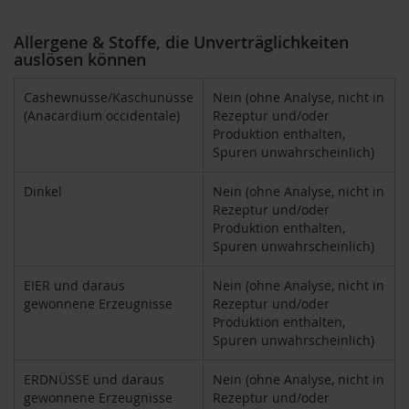
F
o
Allergene & Stoffe, die Unverträglichkeiten
n
auslösen können
t
a
i
Cashewnüsse/Kaschunüsse
Nein (ohne Analyse, nicht in
n
(Anacardium occidentale)
Rezeptur und/oder
e
Produktion enthalten,
Spuren unwahrscheinlich)
G
o
Dinkel
Nein (ohne Analyse, nicht in
v
Rezeptur und/oder
i
Produktion enthalten,
n
Spuren unwahrscheinlich)
d
a
EIER und daraus
Nein (ohne Analyse, nicht in
H
gewonnene Erzeugnisse
Rezeptur und/oder
e
Produktion enthalten,
i
Spuren unwahrscheinlich)
r
l
ERDNÜSSE und daraus
Nein (ohne Analyse, nicht in
e
r
gewonnene Erzeugnisse
Rezeptur und/oder