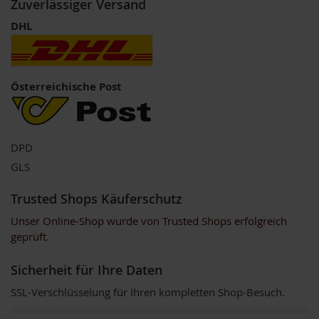
Zuverlässiger Versand
V
e
DHL
g
e
t
a
r
Österreichische Post
i
e
r
/
V
DPD
e
GLS
g
a
n
Trusted Shops Käuferschutz
e
Unser Online-Shop wurde von Trusted Shops erfolgreich
r
geprüft.
G
r
Sicherheit für Ihre Daten
ü
n
SSL-Verschlüsselung für Ihren kompletten Shop-Besuch.
e
S