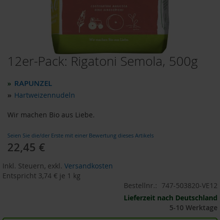
o
d
u
k
t
e
12er-Pack: Rigatoni Semola, 500g
Zum
b
i
Anfang
s
der
RAPUNZEL
»
1
Bildergalerie
0
»
Hartweizennudeln
springen
E
u
Wir machen Bio aus Liebe.
r
o
Seien Sie die/der Erste mit einer Bewertung dieses Artikels
22,45 €
Sonderangebot
P
r
Inkl. Steuern
,
exkl.
Versandkosten
o
d
Entspricht
3,74 €
je 1 kg
u
Bestellnr.:
747-503820-VE12
k
Lieferzeit nach Deutschland
t
5-10 Werktage
e
b