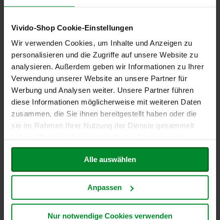
Lactose
Nein (ohne Analyse, nicht in
P
Rezeptur und/oder
r
i
Produktion enthalten,
Vivido-Shop Cookie-Einstellungen
m
Spuren unwahrscheinlich)
a
Wir verwenden Cookies, um Inhalte und Anzeigen zu
v
MILCH und daraus
Nein (ohne Analyse, nicht in
personalisieren und die Zugriffe auf unsere Website zu
e
gewonnene Erzeugnisse
Rezeptur und/oder
r
analysieren. Außerdem geben wir Informationen zu Ihrer
Produktion enthalten,
a
Verwendung unserer Website an unsere Partner für
Spuren unwahrscheinlich)
Werbung und Analysen weiter. Unsere Partner führen
R
a
diese Informationen möglicherweise mit weiteren Daten
Macadamia- oder
Nein (ohne Analyse, nicht in
p
Queenslandnüsse
Rezeptur und/oder
zusammen, die Sie ihnen bereitgestellt haben oder die
u
(Macadamia ternifolia)
Produktion enthalten,
sie im Rahmen Ihrer Nutzung der Dienste gesammelt
n
Spuren unwahrscheinlich)
z
haben. Weitere Informationen finden Sie in unserer
e
Datenschutzerklärung
.
Mais
Nein (ohne Analyse, nicht in
l
Alle auswählen
Rezeptur und/oder
R
Produktion enthalten,
a
Spuren unwahrscheinlich)
Anpassen
w
B
Mandeln (Amygdalus
Nein (ohne Analyse, nicht in
i
communis L.)
Rezeptur und/oder
Nur notwendige Cookies verwenden
t