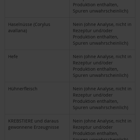
k
Produktion enthalten,
a
Spuren unwahrscheinlich)
f
f
Haselnüsse (Corylus
Nein (ohne Analyse, nicht in
e
avallana)
Rezeptur und/oder
e
Produktion enthalten,
Spuren unwahrscheinlich)
L
e
b
Hefe
Nein (ohne Analyse, nicht in
e
Rezeptur und/oder
n
Produktion enthalten,
s
Spuren unwahrscheinlich)
b
a
Hühnerfleisch
Nein (ohne Analyse, nicht in
u
m
Rezeptur und/oder
Produktion enthalten,
L
Spuren unwahrscheinlich)
i
f
KREBSTIERE und daraus
Nein (ohne Analyse, nicht in
e
gewonnene Erzeugnisse
Rezeptur und/oder
L
Produktion enthalten,
i
Spuren unwahrscheinlich)
g