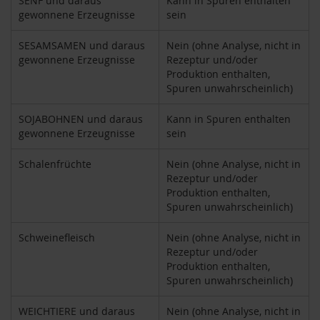
SENF und daraus
Kann in Spuren enthalten
M
gewonnene Erzeugnisse
sein
u
l
SESAMSAMEN und daraus
Nein (ohne Analyse, nicht in
t
gewonnene Erzeugnisse
Rezeptur und/oder
i
Produktion enthalten,
p
Spuren unwahrscheinlich)
a
c
k
SOJABOHNEN und daraus
Kann in Spuren enthalten
s
gewonnene Erzeugnisse
sein
D
Schalenfrüchte
Nein (ohne Analyse, nicht in
r
Rezeptur und/oder
.
Produktion enthalten,
T
Spuren unwahrscheinlich)
ö
t
h
Schweinefleisch
Nein (ohne Analyse, nicht in
Rezeptur und/oder
L
Produktion enthalten,
i
Spuren unwahrscheinlich)
f
e
WEICHTIERE und daraus
Nein (ohne Analyse, nicht in
L