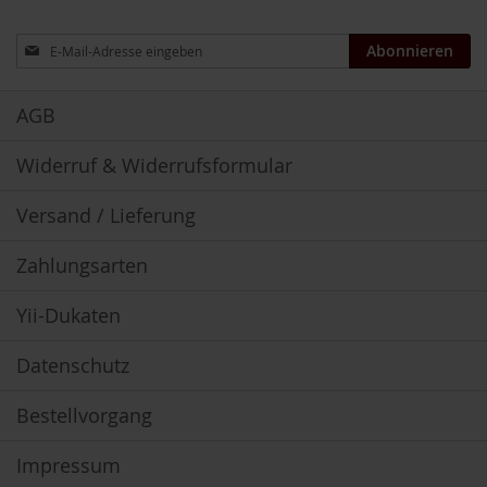
m
o
Anmeldung
o
Abonnieren
zum
t
Newsletter:
h
i
AGB
e
s
Widerruf & Widerrufsformular
K
o
Versand / Lieferung
m
b
Zahlungsarten
i
n
a
Yii-Dukaten
t
i
Datenschutz
o
n
s
Bestellvorgang
p
r
o
Impressum
d