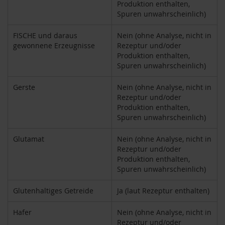
Produktion enthalten,
H
Spuren unwahrscheinlich)
e
r
FISCHE und daraus
Nein (ohne Analyse, nicht in
b
gewonnene Erzeugnisse
Rezeptur und/oder
a
Produktion enthalten,
r
Spuren unwahrscheinlich)
i
a
Gerste
Nein (ohne Analyse, nicht in
H
Rezeptur und/oder
o
Produktion enthalten,
l
Spuren unwahrscheinlich)
l
e
Glutamat
Nein (ohne Analyse, nicht in
Rezeptur und/oder
K
a
Produktion enthalten,
f
Spuren unwahrscheinlich)
f
a
Glutenhaltiges Getreide
Ja (laut Rezeptur enthalten)
W
i
Hafer
Nein (ohne Analyse, nicht in
l
d
Rezeptur und/oder