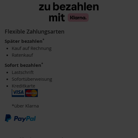
u
n
g
E
Flexible Zahlungsarten
n
z
*
Später bezahlen
y
Kauf auf Rechnung
m
Ratenkauf
e
*
Sofort bezahlen
F
Lastschrift
ü
r
Sofortüberweisung
K
Kreditkarte
i
n
d
*über Klarna
e
r
F
ü
r