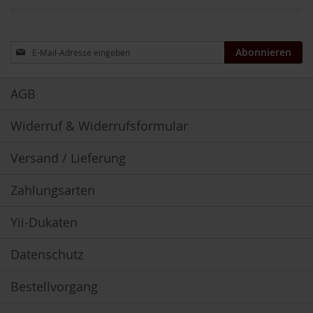
t
e
Anmeldung
M
Abonnieren
zum
i
Newsletter:
k
r
AGB
o
a
Widerruf & Widerrufsformular
l
g
e
Versand / Lieferung
n
Zahlungsarten
M
i
n
Yii-Dukaten
e
r
Datenschutz
a
l
i
Bestellvorgang
e
n