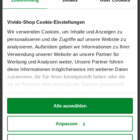
e
Koriander
Nein (ohne Analyse, nicht in
R
Rezeptur und/oder
o
Vivido-Shop Cookie-Einstellungen
Produktion enthalten,
s
Spuren unwahrscheinlich)
Wir verwenden Cookies, um Inhalte und Anzeigen zu
e
n
personalisieren und die Zugriffe auf unsere Website zu
LUPINEN und daraus
Nein (ohne Analyse, nicht in
g
analysieren. Außerdem geben wir Informationen zu Ihrer
gewonnene Erzeugnisse
Rezeptur und/oder
a
Verwendung unserer Website an unsere Partner für
Produktion enthalten,
r
Spuren unwahrscheinlich)
t
Werbung und Analysen weiter. Unsere Partner führen
e
diese Informationen möglicherweise mit weiteren Daten
n
Lactose
Nein (ohne Analyse, nicht in
zusammen, die Sie ihnen bereitgestellt haben oder die
Rezeptur und/oder
S
sie im Rahmen Ihrer Nutzung der Dienste gesammelt
Produktion enthalten,
c
haben. Weitere Informationen finden Sie in unserer
Spuren unwahrscheinlich)
h
Datenschutzerklärung
.
n
Alle auswählen
MILCH und daraus
Nein (ohne Analyse, nicht in
i
t
gewonnene Erzeugnisse
Rezeptur und/oder
z
Produktion enthalten,
e
Anpassen
Spuren unwahrscheinlich)
r
Macadamia- oder
Nein (ohne Analyse, nicht in