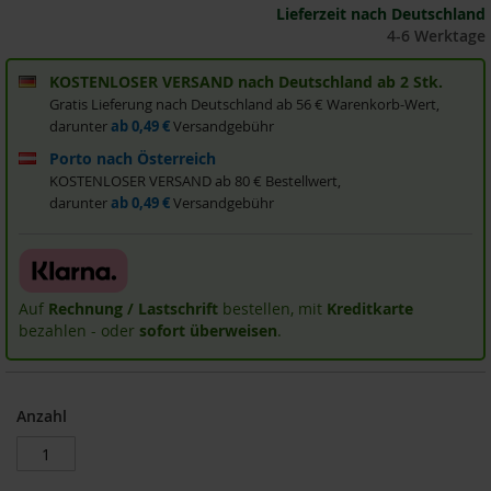
Lieferzeit nach Deutschland
i
4-6 Werktage
s
2
0
KOSTENLOSER VERSAND nach Deutschland ab 2 Stk.
E
Gratis Lieferung nach Deutschland ab 56 € Warenkorb-Wert,
u
darunter
ab 0,49 €
Versandgebühr
r
o
Porto nach Österreich
KOSTENLOSER VERSAND ab 80 € Bestellwert,
Marken
darunter
ab 0,49 €
Versandgebühr
A
l
l
o
Auf
Rechnung / Lastschrift
bestellen, mit
Kreditkarte
s
bezahlen - oder
sofort überweisen
.
A
r
c
Anzahl
h
e
B