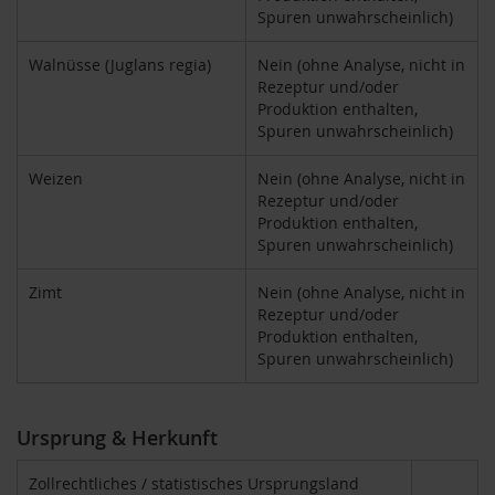
o
Spuren unwahrscheinlich)
s
ä
Walnüsse (Juglans regia)
Nein (ohne Analyse, nicht in
u
Rezeptur und/oder
r
Produktion enthalten,
e
Spuren unwahrscheinlich)
n
B
Weizen
Nein (ohne Analyse, nicht in
I
Rezeptur und/oder
O
Produktion enthalten,
N
Spuren unwahrscheinlich)
a
h
Zimt
Nein (ohne Analyse, nicht in
r
u
Rezeptur und/oder
n
Produktion enthalten,
g
Spuren unwahrscheinlich)
s
e
r
g
Ursprung & Herkunft
ä
n
Zollrechtliches / statistisches Ursprungsland
z