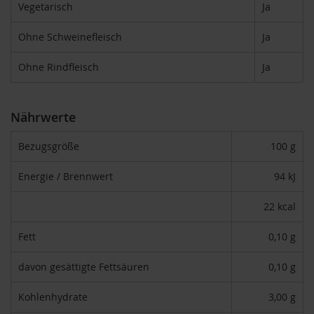
Vegetarisch
Ja
F
o
n
Ohne Schweinefleisch
Ja
t
a
Ohne Rindfleisch
Ja
i
n
e
Nährwerte
G
o
Bezugsgröße
100 g
v
i
Energie / Brennwert
94 kJ
n
d
a
22 kcal
H
Fett
0,10 g
e
i
r
davon gesättigte Fettsäuren
0,10 g
l
e
Kohlenhydrate
3,00 g
r