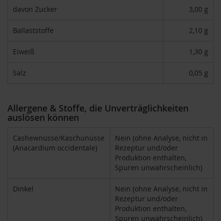
davon Zucker
3,00 g
H
e
r
Ballaststoffe
2,10 g
b
a
Eiweiß
1,30 g
r
i
Salz
0,05 g
a
H
o
Allergene & Stoffe, die Unverträglichkeiten
l
auslösen können
l
e
Cashewnüsse/Kaschunüsse
Nein (ohne Analyse, nicht in
K
(Anacardium occidentale)
Rezeptur und/oder
a
Produktion enthalten,
f
Spuren unwahrscheinlich)
f
a
Dinkel
Nein (ohne Analyse, nicht in
W
Rezeptur und/oder
i
Produktion enthalten,
l
d
Spuren unwahrscheinlich)