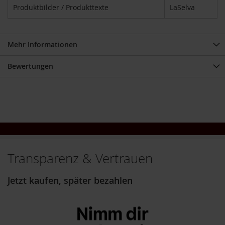
V
Produktbilder / Produkttexte
LaSelva
e
g
e
t
Mehr Informationen
a
r
Bewertungen
i
e
r
/
V
e
g
a
n
e
Transparenz & Vertrauen
r
G
Jetzt kaufen, später bezahlen
r
ü
n
e
S