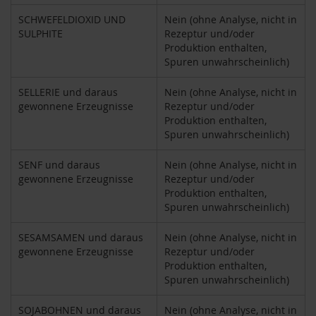
i
SCHWEFELDIOXID UND
Nein (ohne Analyse, nicht in
g
SULPHITE
Rezeptur und/oder
h
Produktion enthalten,
t
Spuren unwahrscheinlich)
T
SELLERIE und daraus
Nein (ohne Analyse, nicht in
A
gewonnene Erzeugnisse
Rezeptur und/oder
K
E
Produktion enthalten,
m
Spuren unwahrscheinlich)
e
/
SENF und daraus
Nein (ohne Analyse, nicht in
N
gewonnene Erzeugnisse
Rezeptur und/oder
a
Produktion enthalten,
t
Spuren unwahrscheinlich)
u
r
SESAMSAMEN und daraus
Nein (ohne Analyse, nicht in
e
gewonnene Erzeugnisse
Rezeptur und/oder
l
Produktion enthalten,
l
Spuren unwahrscheinlich)
a
L
SOJABOHNEN und daraus
Nein (ohne Analyse, nicht in