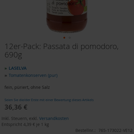
o
d
u
k
t
e
b
i
12er-Pack: Passata di pomodoro,
Zum
s
Anfang
690g
1
der
0
Bildergalerie
E
LASELVA
»
u
springen
r
»
Tomatenkonserven (pur)
o
fein, püriert, ohne Salz
P
r
Seien Sie die/der Erste mit einer Bewertung dieses Artikels
o
36,36 €
d
u
k
Inkl. Steuern
,
exkl.
Versandkosten
t
Entspricht
4,39 €
je 1 kg
e
Bestellnr.:
765-173022-VE12
b