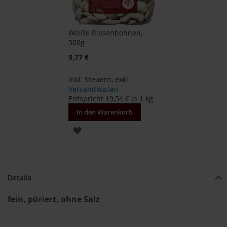
B
e
Weiße Riesenbohnen,
n
500g
e
c
9,77 €
o
s
Inkl. Steuern
,
exkl.
Versandkosten
D
Entspricht
19,54 €
je 1 kg
a
v
In den Warenkorb
e
ZUR
r
t
WUNSCHLISTE
D
HINZUFÜGEN
r
.
Details
E
w
fein, püriert, ohne Salz
a
l
d