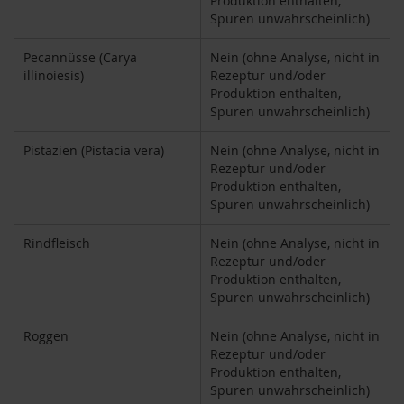
Produktion enthalten,
M
Spuren unwahrscheinlich)
u
l
Pecannüsse (Carya
Nein (ohne Analyse, nicht in
t
illinoiesis)
Rezeptur und/oder
i
Produktion enthalten,
p
Spuren unwahrscheinlich)
a
c
k
Pistazien (Pistacia vera)
Nein (ohne Analyse, nicht in
s
Rezeptur und/oder
Produktion enthalten,
D
Spuren unwahrscheinlich)
r
.
Rindfleisch
Nein (ohne Analyse, nicht in
T
Rezeptur und/oder
ö
Produktion enthalten,
t
Spuren unwahrscheinlich)
h
L
Roggen
Nein (ohne Analyse, nicht in
i
Rezeptur und/oder
f
Produktion enthalten,
e
Spuren unwahrscheinlich)
L