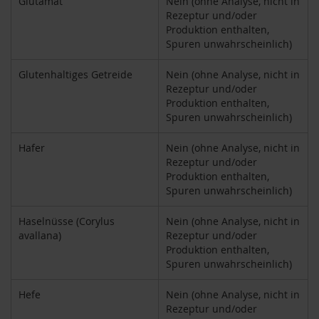
Glutamat
Nein (ohne Analyse, nicht in
h
Rezeptur und/oder
t
Produktion enthalten,
Spuren unwahrscheinlich)
M
o
Glutenhaltiges Getreide
Nein (ohne Analyse, nicht in
r
Rezeptur und/oder
g
Produktion enthalten,
e
n
Spuren unwahrscheinlich)
l
a
Hafer
Nein (ohne Analyse, nicht in
n
Rezeptur und/oder
d
Produktion enthalten,
Spuren unwahrscheinlich)
N
a
t
Haselnüsse (Corylus
Nein (ohne Analyse, nicht in
u
avallana)
Rezeptur und/oder
r
Produktion enthalten,
e
Spuren unwahrscheinlich)
l
l
Hefe
Nein (ohne Analyse, nicht in
a
Rezeptur und/oder