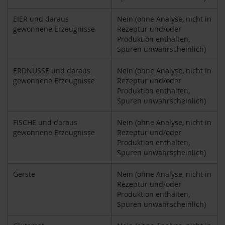
k
a
EIER und daraus
Nein (ohne Analyse, nicht in
f
gewonnene Erzeugnisse
Rezeptur und/oder
f
Produktion enthalten,
e
Spuren unwahrscheinlich)
e
L
ERDNÜSSE und daraus
Nein (ohne Analyse, nicht in
e
gewonnene Erzeugnisse
Rezeptur und/oder
b
Produktion enthalten,
e
Spuren unwahrscheinlich)
n
s
FISCHE und daraus
Nein (ohne Analyse, nicht in
b
gewonnene Erzeugnisse
Rezeptur und/oder
a
Produktion enthalten,
u
m
Spuren unwahrscheinlich)
L
Gerste
Nein (ohne Analyse, nicht in
i
Rezeptur und/oder
f
Produktion enthalten,
e
Spuren unwahrscheinlich)
L
i
g