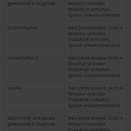
u
gewonnene Erzeugnisse
Rezeptur und/oder
p
Produktion enthalten,
i
Spuren unwahrscheinlich)
n
o
Schalenfrüchte
Nein (ohne Analyse, nicht in
G
Rezeptur und/oder
e
Produktion enthalten,
t
Spuren unwahrscheinlich)
r
e
Schweinefleisch
Nein (ohne Analyse, nicht in
i
d
Rezeptur und/oder
e
Produktion enthalten,
k
Spuren unwahrscheinlich)
a
f
Vanillin
Nein (ohne Analyse, nicht in
f
Rezeptur und/oder
e
Produktion enthalten,
e
Spuren unwahrscheinlich)
A
WEICHTIERE und daraus
Nein (ohne Analyse, nicht in
m
gewonnene Erzeugnisse
Rezeptur und/oder
i
n
Produktion enthalten,