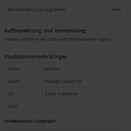
u
Wechselnde Ursprungsländer
Nein
n
g
E
Aufbewahrung und Verwendung
n
z
Trocken und fern von Licht- und Wärmequellen lagern.
y
m
e
Produktinverkehrbringer
F
Name
LaSelva
ü
r
K
Straße
Pasinger Straße 94
i
n
Ort
82166 Gräfelfing
d
e
r
Land
F
Urheberrecht / Copyright
ü
r