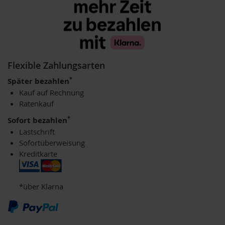
m
o
o
t
h
i
e
Flexible Zahlungsarten
s
*
Später bezahlen
K
Kauf auf Rechnung
o
Ratenkauf
m
b
*
Sofort bezahlen
i
Lastschrift
n
a
Sofortüberweisung
t
Kreditkarte
i
o
n
*über Klarna
s
p
r
o
d