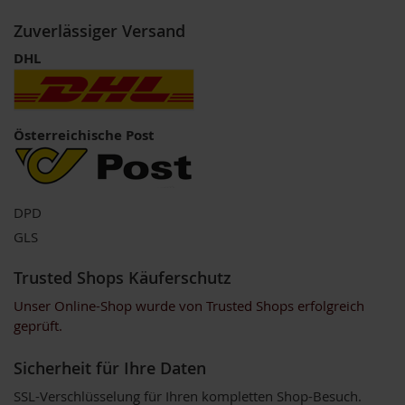
u
k
Zuverlässiger Versand
t
DHL
e
L
i
c
Österreichische Post
h
t
-
Q
u
DPD
a
GLS
n
t
e
Trusted Shops Käuferschutz
n
Unser Online-Shop wurde von Trusted Shops erfolgreich
-
P
geprüft.
r
o
Sicherheit für Ihre Daten
d
u
SSL-Verschlüsselung für Ihren kompletten Shop-Besuch.
k