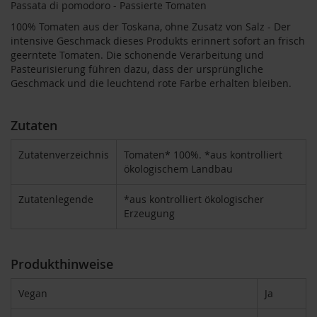
Passata di pomodoro - Passierte Tomaten
T
ö
100% Tomaten aus der Toskana, ohne Zusatz von Salz - Der
t
intensive Geschmack dieses Produkts erinnert sofort an frisch
h
geerntete Tomaten. Die schonende Verarbeitung und
Pasteurisierung führen dazu, dass der ursprüngliche
E
Geschmack und die leuchtend rote Farbe erhalten bleiben.
d
e
n
/
Zutaten
W
ü
Zutatenverzeichnis
Tomaten* 100%. *aus kontrolliert
r
ökologischem Landbau
z
l
Zutatenlegende
*aus kontrolliert ökologischer
F
Erzeugung
a
r
f
Produkthinweise
a
l
l
Vegan
Ja
a