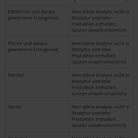
h
t
ERDNÜSSE und daraus
Nein (ohne Analyse, nicht in
gewonnene Erzeugnisse
Rezeptur und/oder
M
Produktion enthalten,
o
Spuren unwahrscheinlich)
r
g
FISCHE und daraus
Nein (ohne Analyse, nicht in
e
gewonnene Erzeugnisse
Rezeptur und/oder
n
Produktion enthalten,
l
a
Spuren unwahrscheinlich)
n
d
Fenchel
Nein (ohne Analyse, nicht in
Rezeptur und/oder
N
Produktion enthalten,
a
Spuren unwahrscheinlich)
t
u
r
Gerste
Nein (ohne Analyse, nicht in
e
Rezeptur und/oder
l
Produktion enthalten,
l
Spuren unwahrscheinlich)
a