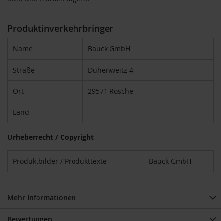
m
o
o
Produktinverkehrbringer
t
h
Name
Bauck GmbH
i
e
s
Straße
Duhenweitz 4
K
Ort
29571 Rosche
o
m
Land
b
i
n
Urheberrecht / Copyright
a
t
i
Produktbilder / Produkttexte
Bauck GmbH
o
n
s
p
Mehr Informationen
r
o
Bewertungen
d