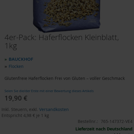
o
d
u
k
t
e
4er-Pack: Haferflocken Kleinblatt,
Zum
b
i
Anfang
1kg
s
der
1
Bildergalerie
0
BAUCKHOF
»
springen
E
»
Flocken
u
r
Glutenfreie Haferflocken Frei von Gluten – voller Geschmack
o
P
Seien Sie die/der Erste mit einer Bewertung dieses Artikels
r
19,90 €
o
d
Inkl. Steuern
,
exkl.
Versandkosten
u
Entspricht
4,98 €
je 1 kg
k
Bestellnr.:
765-147372-VE4
t
e
Lieferzeit nach Deutschland
b