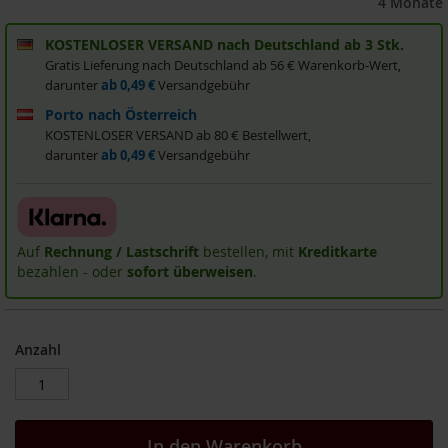
4 Monate
i
s
KOSTENLOSER VERSAND nach Deutschland ab 3 Stk.
2
Gratis Lieferung nach Deutschland ab 56 € Warenkorb-Wert,
0
darunter
ab 0,49 €
Versandgebühr
E
u
Porto nach Österreich
r
KOSTENLOSER VERSAND ab 80 € Bestellwert,
o
darunter
ab 0,49 €
Versandgebühr
Marken
A
l
Auf
Rechnung / Lastschrift
bestellen, mit
Kreditkarte
l
bezahlen - oder
sofort überweisen
.
o
s
A
r
Anzahl
c
h
e
B
In den Warenkorb