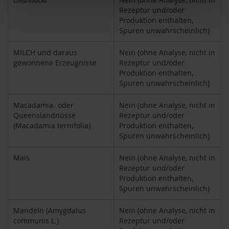
M
Rezeptur und/oder
u
Produktion enthalten,
l
Spuren unwahrscheinlich)
t
i
MILCH und daraus
Nein (ohne Analyse, nicht in
p
gewonnene Erzeugnisse
Rezeptur und/oder
a
c
Produktion enthalten,
k
Spuren unwahrscheinlich)
s
Macadamia- oder
Nein (ohne Analyse, nicht in
D
Queenslandnüsse
Rezeptur und/oder
r
(Macadamia ternifolia)
Produktion enthalten,
.
Spuren unwahrscheinlich)
T
ö
Mais
Nein (ohne Analyse, nicht in
t
Rezeptur und/oder
h
Produktion enthalten,
Spuren unwahrscheinlich)
L
i
f
Mandeln (Amygdalus
Nein (ohne Analyse, nicht in
e
communis L.)
Rezeptur und/oder
L