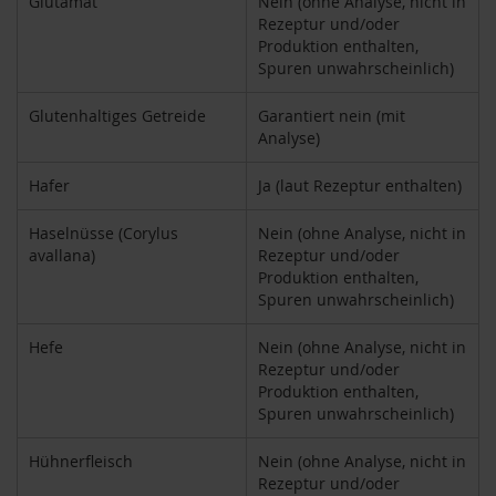
Glutamat
Nein (ohne Analyse, nicht in
P
Rezeptur und/oder
r
Produktion enthalten,
i
Spuren unwahrscheinlich)
m
a
v
Glutenhaltiges Getreide
Garantiert nein (mit
e
Analyse)
r
a
Hafer
Ja (laut Rezeptur enthalten)
R
a
Haselnüsse (Corylus
Nein (ohne Analyse, nicht in
p
avallana)
Rezeptur und/oder
u
Produktion enthalten,
n
Spuren unwahrscheinlich)
z
e
Hefe
Nein (ohne Analyse, nicht in
l
Rezeptur und/oder
Produktion enthalten,
R
a
Spuren unwahrscheinlich)
w
B
Hühnerfleisch
Nein (ohne Analyse, nicht in
i
Rezeptur und/oder
t