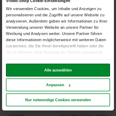
Vivido-Shop Cookie-Einstellungen
S
o
Wir verwenden Cookies, um Inhalte und Anzeigen zu
Khorasan-Weizen (Kamut™)
Nein (ohne Analyse, nicht in
n
Rezeptur und/oder
n
personalisieren und die Zugriffe auf unsere Website zu
Produktion enthalten,
e
analysieren. Außerdem geben wir Informationen zu Ihrer
n
Spuren unwahrscheinlich)
Verwendung unserer Website an unsere Partner für
t
o
Werbung und Analysen weiter. Unsere Partner führen
Koriander
Nein (ohne Analyse, nicht in
r
diese Informationen möglicherweise mit weiteren Daten
Rezeptur und/oder
Produktion enthalten,
zusammen, die Sie ihnen bereitgestellt haben oder die
W
Spuren unwahrscheinlich)
sie im Rahmen Ihrer Nutzung der Dienste gesammelt
e
r
haben. Weitere Informationen finden Sie in unserer
z
LUPINEN und daraus
Nein (ohne Analyse, nicht in
Datenschutzerklärung
.
gewonnene Erzeugnisse
Rezeptur und/oder
Alle auswählen
Y
Produktion enthalten,
o
Spuren unwahrscheinlich)
g
Anpassen
i
Lactose
Nein (ohne Analyse, nicht in
T
Rezeptur und/oder
e
Produktion enthalten,
a
Nur notwendige Cookies verwenden
Spuren unwahrscheinlich)
Nahrungsergänzung
Liebstöckl
Nein (ohne Analyse, nicht in