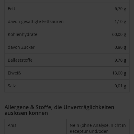
H
Fett
6,70 g
e
r
davon gesättigte Fettsäuren
1,10 g
b
a
r
Kohlenhydrate
60,00 g
i
a
davon Zucker
0,80 g
H
Ballaststoffe
9,70 g
o
l
l
Eiweiß
13,00 g
e
Salz
0,01 g
K
a
f
f
Allergene & Stoffe, die Unverträglichkeiten
a
auslösen können
W
i
Anis
Nein (ohne Analyse, nicht in
l
Rezeptur und/oder
d