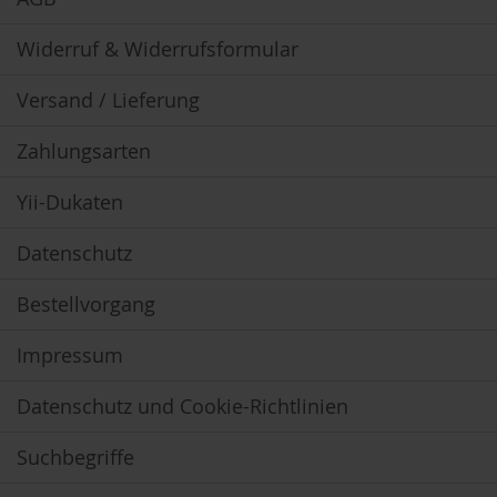
H
A
Widerruf & Widerrufsformular
/
E
P
Versand / Lieferung
A
Zahlungsarten
P
f
l
Yii-Dukaten
a
n
Datenschutz
z
e
n
Bestellvorgang
e
x
t
Impressum
r
a
Datenschutz und Cookie-Richtlinien
k
t
e
Suchbegriffe
&
K