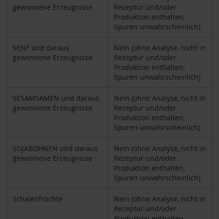
o
gewonnene Erzeugnisse
Rezeptur und/oder
s
Produktion enthalten,
ä
Spuren unwahrscheinlich)
u
r
SENF und daraus
Nein (ohne Analyse, nicht in
e
gewonnene Erzeugnisse
Rezeptur und/oder
n
Produktion enthalten,
Spuren unwahrscheinlich)
B
I
O
SESAMSAMEN und daraus
Nein (ohne Analyse, nicht in
N
gewonnene Erzeugnisse
Rezeptur und/oder
a
Produktion enthalten,
h
Spuren unwahrscheinlich)
r
u
n
SOJABOHNEN und daraus
Nein (ohne Analyse, nicht in
g
gewonnene Erzeugnisse
Rezeptur und/oder
s
Produktion enthalten,
e
Spuren unwahrscheinlich)
r
g
Schalenfrüchte
Nein (ohne Analyse, nicht in
ä
Rezeptur und/oder
n
z
Produktion enthalten,