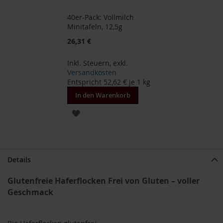
40er-Pack: Vollmilch
B
Minitafeln, 12,5g
e
n
26,31 €
e
c
Inkl. Steuern
,
exkl.
o
Versandkosten
s
Entspricht
52,62 €
je 1 kg
D
In den Warenkorb
a
v
ZUR
e
r
WUNSCHLISTE
t
HINZUFÜGEN
D
Details
r
.
Glutenfreie Haferflocken Frei von Gluten – voller
E
w
Geschmack
a
l
d