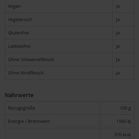
F
Vegan
Ja
o
n
Vegetarisch
Ja
t
a
Glutenfrei
Ja
i
n
e
Laktosefrei
Ja
G
Ohne Schweinefleisch
Ja
o
v
i
Ohne Rindfleisch
Ja
n
d
a
Nährwerte
H
e
Bezugsgröße
100 g
i
r
Energie / Brennwert
1560 kJ
l
e
370 kcal
r