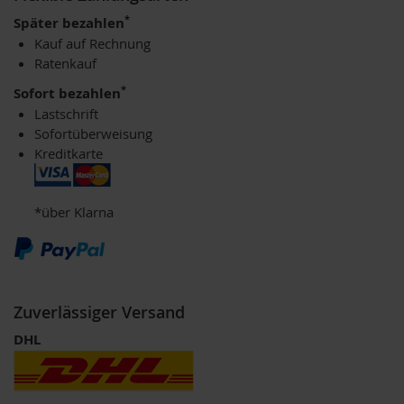
t
*
Später bezahlen
e
Kauf auf Rechnung
Ratenkauf
M
i
*
Sofort bezahlen
k
Lastschrift
r
o
Sofortüberweisung
a
Kreditkarte
l
g
e
*über Klarna
n
M
i
n
e
Zuverlässiger Versand
r
a
DHL
l
i
e
n