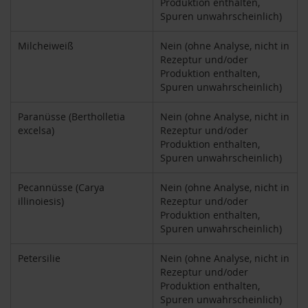
Produktion enthalten,
i
Spuren unwahrscheinlich)
g
h
Milcheiweiß
Nein (ohne Analyse, nicht in
t
Rezeptur und/oder
Produktion enthalten,
T
Spuren unwahrscheinlich)
A
K
Paranüsse (Bertholletia
Nein (ohne Analyse, nicht in
E
m
excelsa)
Rezeptur und/oder
e
Produktion enthalten,
/
Spuren unwahrscheinlich)
N
a
Pecannüsse (Carya
Nein (ohne Analyse, nicht in
t
illinoiesis)
Rezeptur und/oder
u
Produktion enthalten,
r
Spuren unwahrscheinlich)
e
l
Petersilie
Nein (ohne Analyse, nicht in
l
Rezeptur und/oder
a
Produktion enthalten,
Spuren unwahrscheinlich)
L