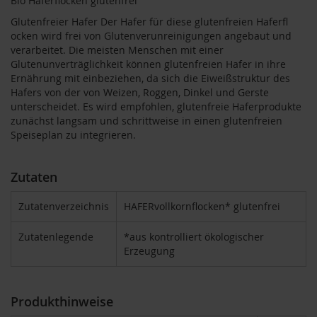
Bio Haferflocken glutenfrei
T
ö
Glutenfreier Hafer Der Hafer für diese glutenfreien Haferfl
t
ocken wird frei von Glutenverunreinigungen angebaut und
h
verarbeitet. Die meisten Menschen mit einer
Glutenunverträglichkeit können glutenfreien Hafer in ihre
E
Ernährung mit einbeziehen, da sich die Eiweißstruktur des
d
Hafers von der von Weizen, Roggen, Dinkel und Gerste
e
unterscheidet. Es wird empfohlen, glutenfreie Haferprodukte
n
zunächst langsam und schrittweise in einen glutenfreien
/
W
Speiseplan zu integrieren.
ü
r
z
Zutaten
l
Zutatenverzeichnis
HAFERvollkornflocken* glutenfrei
F
a
Zutatenlegende
*aus kontrolliert ökologischer
r
f
Erzeugung
a
l
l
Produkthinweise
a