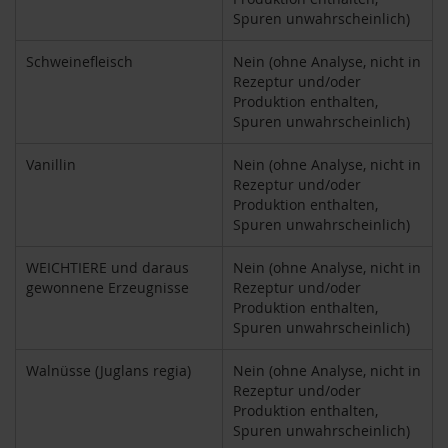
u
Spuren unwahrscheinlich)
n
g
Schweinefleisch
Nein (ohne Analyse, nicht in
Rezeptur und/oder
E
Produktion enthalten,
n
Spuren unwahrscheinlich)
z
y
m
Vanillin
Nein (ohne Analyse, nicht in
e
Rezeptur und/oder
Produktion enthalten,
F
Spuren unwahrscheinlich)
ü
r
WEICHTIERE und daraus
Nein (ohne Analyse, nicht in
K
gewonnene Erzeugnisse
Rezeptur und/oder
i
Produktion enthalten,
n
d
Spuren unwahrscheinlich)
e
r
Walnüsse (Juglans regia)
Nein (ohne Analyse, nicht in
Rezeptur und/oder
F
Produktion enthalten,
ü
Spuren unwahrscheinlich)
r