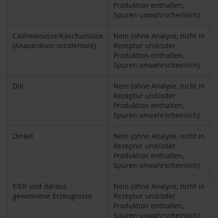
Produktion enthalten,
k
a
Spuren unwahrscheinlich)
f
f
Cashewnüsse/Kaschunüsse
Nein (ohne Analyse, nicht in
e
(Anacardium occidentale)
Rezeptur und/oder
e
Produktion enthalten,
Spuren unwahrscheinlich)
L
e
b
Dill
Nein (ohne Analyse, nicht in
e
Rezeptur und/oder
n
Produktion enthalten,
s
Spuren unwahrscheinlich)
b
a
Dinkel
Nein (ohne Analyse, nicht in
u
Rezeptur und/oder
m
Produktion enthalten,
Spuren unwahrscheinlich)
L
i
f
EIER und daraus
Nein (ohne Analyse, nicht in
e
gewonnene Erzeugnisse
Rezeptur und/oder
L
Produktion enthalten,
i
Spuren unwahrscheinlich)
g