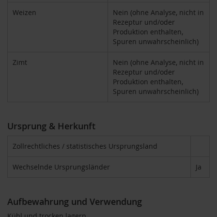
V
e
Weizen
Nein (ohne Analyse, nicht in
g
Rezeptur und/oder
e
Produktion enthalten,
t
Spuren unwahrscheinlich)
a
r
Zimt
Nein (ohne Analyse, nicht in
i
Rezeptur und/oder
e
r
Produktion enthalten,
/
Spuren unwahrscheinlich)
V
e
g
Ursprung & Herkunft
a
n
e
Zollrechtliches / statistisches Ursprungsland
r
Wechselnde Ursprungsländer
Ja
G
r
ü
n
Aufbewahrung und Verwendung
e
S
Kühl und trocken lagern.