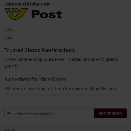
u
Österreichische Post
n
d
S
p
u
DPD
r
GLS
e
n
e
Trusted Shops Käuferschutz
l
Unser Online-Shop wurde von Trusted Shops erfolgreich
e
m
geprüft.
e
n
Sicherheit für Ihre Daten
t
e
SSL-Verschlüsselung für Ihren kompletten Shop-Besuch.
O
m
e
Anmeldung
g
Abonnieren
zum
a
Newsletter:
3
D
AGB