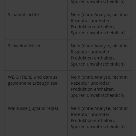
Spuren unwahrscheinlich)
i
g
Schalenfrüchte
Nein (ohne Analyse, nicht in
h
Rezeptur und/oder
t
Produktion enthalten,
Spuren unwahrscheinlich)
T
A
Schweinefleisch
Nein (ohne Analyse, nicht in
K
E
Rezeptur und/oder
m
Produktion enthalten,
e
Spuren unwahrscheinlich)
/
N
WEICHTIERE und daraus
Nein (ohne Analyse, nicht in
a
gewonnene Erzeugnisse
Rezeptur und/oder
t
Produktion enthalten,
u
Spuren unwahrscheinlich)
r
e
Walnüsse (Juglans regia)
Nein (ohne Analyse, nicht in
l
Rezeptur und/oder
l
Produktion enthalten,
a
Spuren unwahrscheinlich)
L