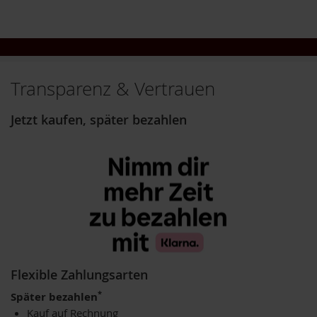
u
n
g
E
n
Transparenz & Vertrauen
z
y
m
Jetzt kaufen, später bezahlen
e
F
ü
r
K
i
n
d
e
r
Flexible Zahlungsarten
F
*
ü
Später bezahlen
r
Kauf auf Rechnung