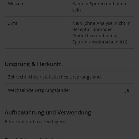
u
Weizen
Kann in Spuren enthalten
p
sein
i
n
Zimt
Nein (ohne Analyse, nicht in
o
Rezeptur und/oder
G
Produktion enthalten,
e
Spuren unwahrscheinlich)
t
r
e
i
Ursprung & Herkunft
d
e
Zollrechtliches / statistisches Ursprungsland
k
a
Wechselnde Ursprungsländer
Ja
f
f
e
e
Aufbewahrung und Verwendung
A
Bitte kühl und trocken lagern.
m
i
n