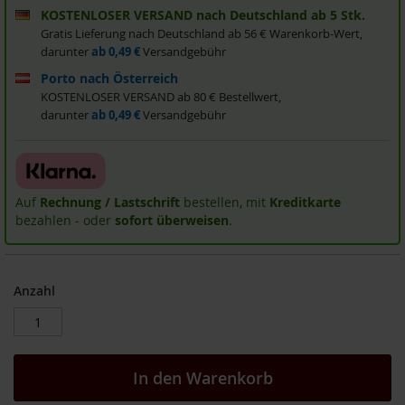
KOSTENLOSER VERSAND nach Deutschland ab 5 Stk.
i
s
Gratis Lieferung nach Deutschland ab 56 € Warenkorb-Wert,
2
darunter
ab 0,49 €
Versandgebühr
0
Porto nach Österreich
E
u
KOSTENLOSER VERSAND ab 80 € Bestellwert,
r
darunter
ab 0,49 €
Versandgebühr
o
Marken
A
Auf
Rechnung / Lastschrift
bestellen, mit
Kreditkarte
l
bezahlen - oder
sofort überweisen
.
l
o
s
Anzahl
A
r
c
h
e
In den Warenkorb
B