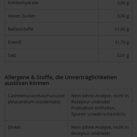
Kohlenhydrate
3,00 g
F
o
davon Zucker
3,00 g
n
t
a
Ballaststoffe
51,00 g
i
n
Eiweiß
31,70 g
e
G
Salz
0,01 g
o
v
i
Allergene & Stoffe, die Unverträglichkeiten
n
auslösen können
d
a
Cashewnüsse/Kaschunüsse
Nein (ohne Analyse, nicht in
H
(Anacardium occidentale)
Rezeptur und/oder
e
Produktion enthalten,
i
Spuren unwahrscheinlich)
r
l
Dinkel
Nein (ohne Analyse, nicht in
e
r
Rezeptur und/oder