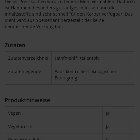
Dieser Presskuchen wird zu feinem Mehl vermahlen. Dadurch
ist Hanfmehl besonders gut aufgesch lossen und die
B
Inhaltsstoffe sind sehr schnell für den Körper verfügbar. Das
e
Mehl wird aus Speisehanf hergestellt der keine
n
berauschende Wirkung hat.
e
c
o
Zutaten
s
D
Zutatenverzeichnis
Hanfmehl*, teilentölt
a
v
Zutatenlegende
*aus kontrolliert ökologischer
e
Erzeugung
r
t
D
Produkthinweise
r
.
Vegan
Ja
E
w
a
Vegetarisch
Ja
l
d
Rohkostqualität
Ja