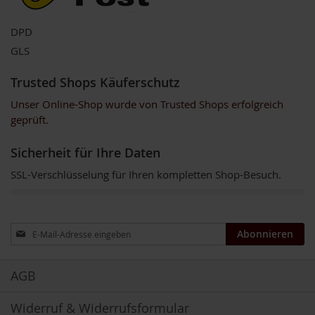
m
o
DPD
o
t
GLS
h
i
Trusted Shops Käuferschutz
e
s
Unser Online-Shop wurde von Trusted Shops erfolgreich
geprüft.
K
o
m
Sicherheit für Ihre Daten
b
i
SSL-Verschlüsselung für Ihren kompletten Shop-Besuch.
n
a
t
i
Anmeldung
Abonnieren
o
zum
n
Newsletter:
s
p
AGB
r
o
Widerruf & Widerrufsformular
d