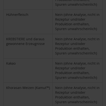
h
Spuren unwahrscheinlich)
t
Hühnerfleisch
Nein (ohne Analyse, nicht in
M
Rezeptur und/oder
o
Produktion enthalten,
r
Spuren unwahrscheinlich)
g
e
n
KREBSTIERE und daraus
Nein (ohne Analyse, nicht in
l
gewonnene Erzeugnisse
Rezeptur und/oder
a
Produktion enthalten,
n
Spuren unwahrscheinlich)
d
Kakao
Nein (ohne Analyse, nicht in
N
Rezeptur und/oder
a
Produktion enthalten,
t
Spuren unwahrscheinlich)
u
r
e
Khorasan-Weizen (Kamut™)
Nein (ohne Analyse, nicht in
l
Rezeptur und/oder
l
Produktion enthalten,
a
Spuren unwahrscheinlich)