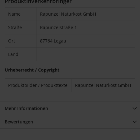
Produktinverkehrbringer
o
s
Name
Rapunzel Naturkost GmbH
ä
u
r
Straße
Rapunzelstraße 1
e
n
Ort
87764 Legau
B
Land
I
O
N
Urheberrecht / Copyright
a
h
r
Produktbilder / Produkttexte
Rapunzel Naturkost GmbH
u
n
g
s
Mehr Informationen
e
r
Bewertungen
g
ä
n
z