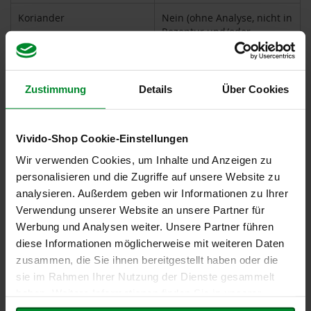
P
Koriander
Nein (ohne Analyse, nicht in
r
i
Rezeptur und/oder
m
Produktion enthalten,
a
Spuren unwahrscheinlich)
v
e
LUPINEN und daraus
Nein (ohne Analyse, nicht in
Zustimmung
Details
Über Cookies
r
gewonnene Erzeugnisse
Rezeptur und/oder
a
Produktion enthalten,
Spuren unwahrscheinlich)
R
Vivido-Shop Cookie-Einstellungen
a
p
Wir verwenden Cookies, um Inhalte und Anzeigen zu
Lactose
Nein (ohne Analyse, nicht in
u
Rezeptur und/oder
personalisieren und die Zugriffe auf unsere Website zu
n
Produktion enthalten,
analysieren. Außerdem geben wir Informationen zu Ihrer
z
Spuren unwahrscheinlich)
e
Verwendung unserer Website an unsere Partner für
l
Werbung und Analysen weiter. Unsere Partner führen
MILCH und daraus
Nein (ohne Analyse, nicht in
diese Informationen möglicherweise mit weiteren Daten
R
gewonnene Erzeugnisse
Rezeptur und/oder
a
Produktion enthalten,
zusammen, die Sie ihnen bereitgestellt haben oder die
w
Spuren unwahrscheinlich)
sie im Rahmen Ihrer Nutzung der Dienste gesammelt
B
haben. Weitere Informationen finden Sie in unserer
i
Macadamia- oder
Nein (ohne Analyse, nicht in
t
Datenschutzerklärung
.