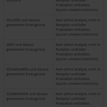
SULPHITE
Rezeptur und/oder
M
Produktion enthalten,
u
Spuren unwahrscheinlich)
l
t
SELLERIE und daraus
Nein (ohne Analyse, nicht in
i
gewonnene Erzeugnisse
Rezeptur und/oder
p
Produktion enthalten,
a
c
Spuren unwahrscheinlich)
k
s
SENF und daraus
Nein (ohne Analyse, nicht in
gewonnene Erzeugnisse
Rezeptur und/oder
D
Produktion enthalten,
r
Spuren unwahrscheinlich)
.
T
SESAMSAMEN und daraus
Nein (ohne Analyse, nicht in
ö
gewonnene Erzeugnisse
Rezeptur und/oder
t
Produktion enthalten,
h
Spuren unwahrscheinlich)
L
i
SOJABOHNEN und daraus
Nein (ohne Analyse, nicht in
f
gewonnene Erzeugnisse
Rezeptur und/oder
e
Produktion enthalten,
L