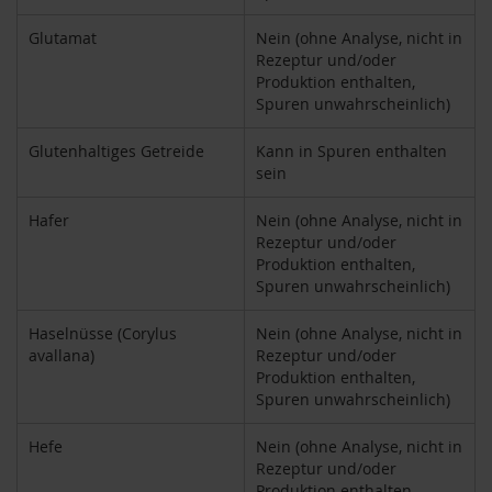
k
a
Glutamat
Nein (ohne Analyse, nicht in
f
Rezeptur und/oder
f
Produktion enthalten,
e
Spuren unwahrscheinlich)
e
Glutenhaltiges Getreide
Kann in Spuren enthalten
L
sein
e
b
e
Hafer
Nein (ohne Analyse, nicht in
n
Rezeptur und/oder
s
Produktion enthalten,
b
Spuren unwahrscheinlich)
a
u
m
Haselnüsse (Corylus
Nein (ohne Analyse, nicht in
avallana)
Rezeptur und/oder
L
Produktion enthalten,
i
Spuren unwahrscheinlich)
f
e
Hefe
Nein (ohne Analyse, nicht in
L
Rezeptur und/oder
i
Produktion enthalten,
g