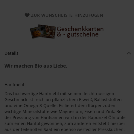
a
r
n
ZUR WUNSCHLISTE HINZUFÜGEN
h
o
u
s
e
B
Details
a
u
Wir machen Bio aus Liebe.
c
k
h
Hanfmehl
o
f
Das hochwertige Hanfmehl mit seinem leicht nussigen
Geschmack ist reich an pflanzlichem Eiweiß, Ballaststoffen
B
und eine Omega-3-Quelle. Es liefert dem Körper zudem
e
wichtige Mineralstoffe wie Magnesium, Eisen und Zink. Bei
l
der Pressung von Hanfsamen wird in der Rapunzel Ölmühle
t
a
zum einen Hanföl gewonnen, zum anderen entsteht hierbei
n
aus der teilenölten Saat ein ebenso wertvoller Presskuchen.
e