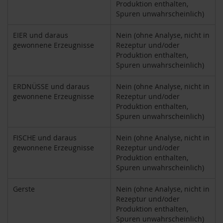
Produktion enthalten,
H
Spuren unwahrscheinlich)
e
r
EIER und daraus
Nein (ohne Analyse, nicht in
b
gewonnene Erzeugnisse
Rezeptur und/oder
a
Produktion enthalten,
r
Spuren unwahrscheinlich)
i
a
ERDNÜSSE und daraus
Nein (ohne Analyse, nicht in
H
gewonnene Erzeugnisse
Rezeptur und/oder
o
Produktion enthalten,
l
Spuren unwahrscheinlich)
l
e
FISCHE und daraus
Nein (ohne Analyse, nicht in
gewonnene Erzeugnisse
Rezeptur und/oder
K
a
Produktion enthalten,
f
Spuren unwahrscheinlich)
f
a
Gerste
Nein (ohne Analyse, nicht in
W
Rezeptur und/oder
i
Produktion enthalten,
l
Spuren unwahrscheinlich)
d