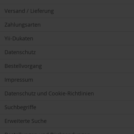
u
k
Versand / Lieferung
t
e
Zahlungsarten
L
i
Yii-Dukaten
c
h
Datenschutz
t
-
Q
Bestellvorgang
u
a
Impressum
n
t
e
Datenschutz und Cookie-Richtlinien
n
-
Suchbegriffe
P
r
o
Erweiterte Suche
d
u
k