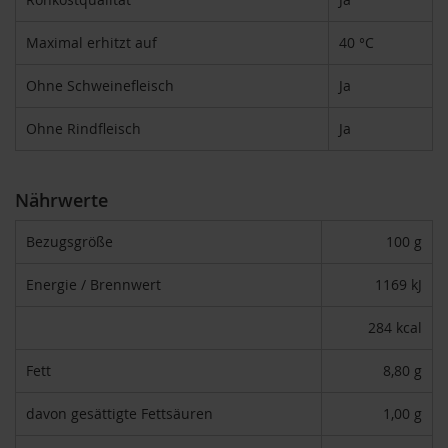
T
ö
Maximal erhitzt auf
40 °C
t
h
Ohne Schweinefleisch
Ja
E
d
Ohne Rindfleisch
Ja
e
n
/
W
Nährwerte
ü
r
Bezugsgröße
100 g
z
l
Energie / Brennwert
1169 kJ
F
a
284 kcal
r
f
Fett
8,80 g
a
l
l
davon gesättigte Fettsäuren
1,00 g
a