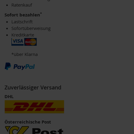
V
Ratenkauf
e
g
*
Sofort bezahlen
e
Lastschrift
t
Sofortüberweisung
a
r
Kreditkarte
i
e
r
*über Klarna
/
V
e
g
a
n
Zuverlässiger Versand
e
r
DHL
G
r
ü
n
Österreichische Post
e
S