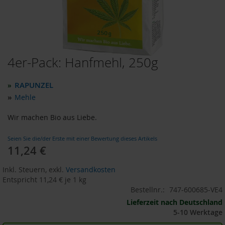
o
d
u
k
t
e
4er-Pack: Hanfmehl, 250g
Zum
b
i
Anfang
s
der
RAPUNZEL
»
1
Bildergalerie
0
»
Mehle
springen
E
u
Wir machen Bio aus Liebe.
r
o
Seien Sie die/der Erste mit einer Bewertung dieses Artikels
11,24 €
Sonderangebot
P
r
Inkl. Steuern
,
exkl.
Versandkosten
o
d
Entspricht
11,24 €
je 1 kg
u
Bestellnr.:
747-600685-VE4
k
Lieferzeit nach Deutschland
t
5-10 Werktage
e
b