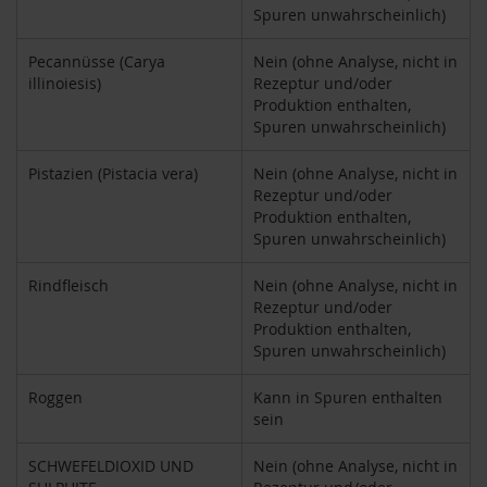
S
Spuren unwahrscheinlich)
o
n
Pecannüsse (Carya
Nein (ohne Analyse, nicht in
n
e
illinoiesis)
Rezeptur und/oder
n
Produktion enthalten,
t
Spuren unwahrscheinlich)
o
r
Pistazien (Pistacia vera)
Nein (ohne Analyse, nicht in
Rezeptur und/oder
W
Produktion enthalten,
e
Spuren unwahrscheinlich)
r
z
Rindfleisch
Nein (ohne Analyse, nicht in
Y
Rezeptur und/oder
o
Produktion enthalten,
g
Spuren unwahrscheinlich)
i
T
Roggen
Kann in Spuren enthalten
e
sein
a
Nahrungsergänzung
SCHWEFELDIOXID UND
Nein (ohne Analyse, nicht in