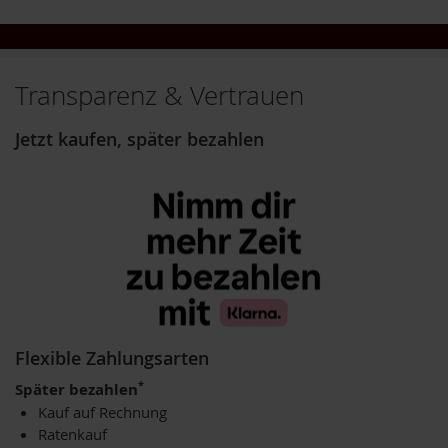
o
s
ä
u
r
Transparenz & Vertrauen
e
n
Jetzt kaufen, später bezahlen
B
I
O
N
a
h
r
u
n
g
s
Flexible Zahlungsarten
e
r
*
Später bezahlen
g
ä
Kauf auf Rechnung
n
Ratenkauf
z