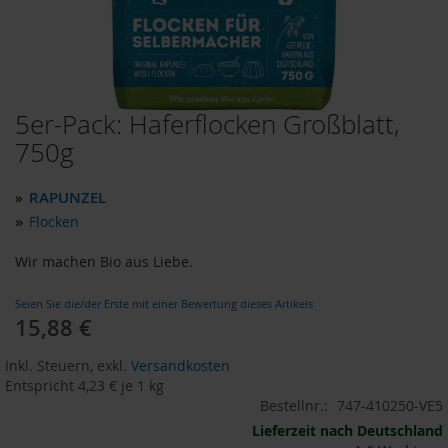
o
d
u
k
t
e
5er-Pack: Haferflocken Großblatt,
Zum
b
i
Anfang
750g
s
der
1
Bildergalerie
0
RAPUNZEL
»
springen
E
»
Flocken
u
r
Wir machen Bio aus Liebe.
o
P
Seien Sie die/der Erste mit einer Bewertung dieses Artikels
r
15,88 €
o
d
Inkl. Steuern
,
exkl.
Versandkosten
u
Entspricht
4,23 €
je 1 kg
k
Bestellnr.:
747-410250-VE5
t
e
Lieferzeit nach Deutschland
b