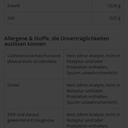
F
Eiweiß
13,50 g
o
n
Salz
0,02 g
t
a
i
n
Allergene & Stoffe, die Unverträglichkeiten
e
auslösen können
G
Cashewnüsse/Kaschunüsse
Nein (ohne Analyse, nicht in
o
(Anacardium occidentale)
Rezeptur und/oder
v
i
Produktion enthalten,
n
Spuren unwahrscheinlich)
d
a
Dinkel
Nein (ohne Analyse, nicht in
Rezeptur und/oder
H
Produktion enthalten,
e
Spuren unwahrscheinlich)
i
r
l
EIER und daraus
Nein (ohne Analyse, nicht in
e
gewonnene Erzeugnisse
Rezeptur und/oder
r
Produktion enthalten,