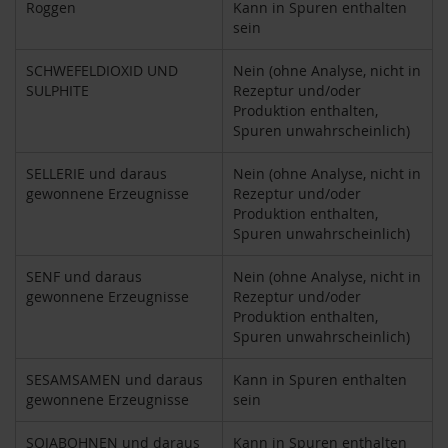
S
Roggen
Kann in Spuren enthalten
o
sein
n
n
SCHWEFELDIOXID UND
Nein (ohne Analyse, nicht in
e
SULPHITE
Rezeptur und/oder
n
Produktion enthalten,
t
o
Spuren unwahrscheinlich)
r
SELLERIE und daraus
Nein (ohne Analyse, nicht in
W
gewonnene Erzeugnisse
Rezeptur und/oder
e
Produktion enthalten,
r
Spuren unwahrscheinlich)
z
SENF und daraus
Nein (ohne Analyse, nicht in
Y
o
gewonnene Erzeugnisse
Rezeptur und/oder
g
Produktion enthalten,
i
Spuren unwahrscheinlich)
T
e
SESAMSAMEN und daraus
Kann in Spuren enthalten
a
gewonnene Erzeugnisse
sein
Nahrungsergänzung
SOJABOHNEN und daraus
Kann in Spuren enthalten