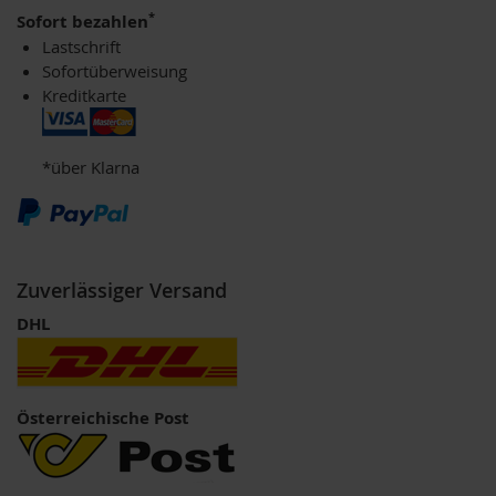
u
*
Sofort bezahlen
n
Lastschrift
g
Sofortüberweisung
Kreditkarte
E
n
z
y
*über Klarna
m
e
F
ü
r
Zuverlässiger Versand
K
i
DHL
n
d
e
r
Österreichische Post
F
ü
r