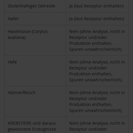
k
Glutenhaltiges Getreide
Ja (laut Rezeptur enthalten)
a
f
Hafer
Ja (laut Rezeptur enthalten)
f
e
e
Haselnüsse (Corylus
Nein (ohne Analyse, nicht in
avallana)
Rezeptur und/oder
L
Produktion enthalten,
e
Spuren unwahrscheinlich)
b
e
Hefe
Nein (ohne Analyse, nicht in
n
Rezeptur und/oder
s
b
Produktion enthalten,
a
Spuren unwahrscheinlich)
u
m
Hühnerfleisch
Nein (ohne Analyse, nicht in
Rezeptur und/oder
L
Produktion enthalten,
i
Spuren unwahrscheinlich)
f
e
L
KREBSTIERE und daraus
Nein (ohne Analyse, nicht in
i
gewonnene Erzeugnisse
Rezeptur und/oder
g