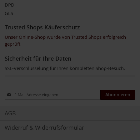
V
DPD
e
g
GLS
e
t
Trusted Shops Käuferschutz
a
r
Unser Online-Shop wurde von Trusted Shops erfolgreich
i
geprüft.
e
r
Sicherheit für Ihre Daten
/
V
SSL-Verschlüsselung für Ihren kompletten Shop-Besuch.
e
g
a
n
e
Anmeldung
Abonnieren
r
zum
Newsletter:
G
AGB
r
ü
n
Widerruf & Widerrufsformular
e
S