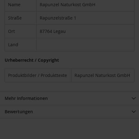
u
Name
Rapunzel Naturkost GmbH
p
i
Straße
Rapunzelstraße 1
n
o
Ort
87764 Legau
G
e
t
Land
r
e
Urheberrecht / Copyright
i
d
e
Produktbilder / Produkttexte
Rapunzel Naturkost GmbH
k
a
f
f
Mehr Informationen
e
e
Bewertungen
A
m
i
n