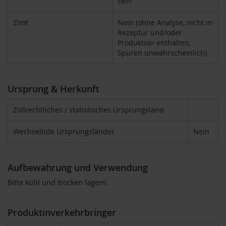
sein
i
g
Zimt
Nein (ohne Analyse, nicht in
h
Rezeptur und/oder
t
Produktion enthalten,
Spuren unwahrscheinlich)
T
A
K
E
Ursprung & Herkunft
m
e
Zollrechtliches / statistisches Ursprungsland
/
N
Wechselnde Ursprungsländer
Nein
a
t
u
r
Aufbewahrung und Verwendung
e
l
Bitte kühl und trocken lagern.
l
a
Produktinverkehrbringer
L