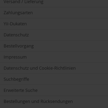
Versand / Lieferung
m
o
o
Zahlungsarten
t
h
Yii-Dukaten
i
e
s
Datenschutz
K
Bestellvorgang
o
m
b
Impressum
i
n
Datenschutz und Cookie-Richtlinien
a
t
i
Suchbegriffe
o
n
s
Erweiterte Suche
p
r
Bestellungen und Rücksendungen
o
d