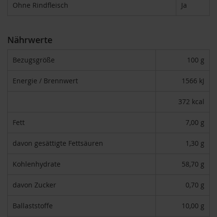
T
Ohne Rindfleisch
Ja
ö
t
h
Nährwerte
E
d
Bezugsgröße
100 g
e
n
Energie / Brennwert
1566 kJ
/
W
ü
372 kcal
r
z
Fett
7,00 g
l
davon gesättigte Fettsäuren
1,30 g
F
a
r
Kohlenhydrate
58,70 g
f
a
davon Zucker
0,70 g
l
l
Ballaststoffe
10,00 g
a