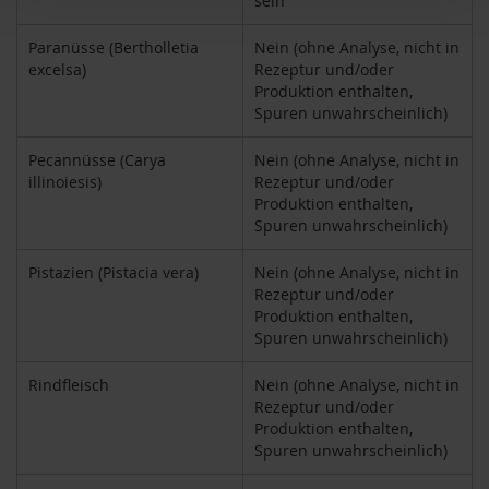
sein
e
Paranüsse (Bertholletia
Nein (ohne Analyse, nicht in
R
excelsa)
Rezeptur und/oder
o
Produktion enthalten,
s
Spuren unwahrscheinlich)
e
n
g
Pecannüsse (Carya
Nein (ohne Analyse, nicht in
a
illinoiesis)
Rezeptur und/oder
r
Produktion enthalten,
t
Spuren unwahrscheinlich)
e
n
Pistazien (Pistacia vera)
Nein (ohne Analyse, nicht in
Rezeptur und/oder
S
c
Produktion enthalten,
h
Spuren unwahrscheinlich)
n
i
Rindfleisch
Nein (ohne Analyse, nicht in
t
Rezeptur und/oder
z
Produktion enthalten,
e
Spuren unwahrscheinlich)
r