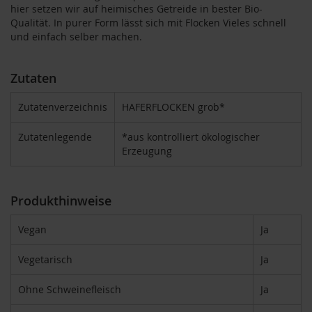
hier setzen wir auf heimisches Getreide in bester Bio-
Qualität. In purer Form lässt sich mit Flocken Vieles schnell
B
und einfach selber machen.
e
n
e
Zutaten
c
o
s
Zutatenverzeichnis
HAFERFLOCKEN grob*
D
Zutatenlegende
*aus kontrolliert ökologischer
a
Erzeugung
v
e
r
t
Produkthinweise
D
Vegan
Ja
r
.
E
Vegetarisch
Ja
w
a
Ohne Schweinefleisch
Ja
l
d