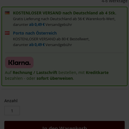
4-6 Werktage
i
s
KOSTENLOSER VERSAND nach Deutschland ab 4 Stk.
2
Gratis Lieferung nach Deutschland ab 56 € Warenkorb-Wert,
0
darunter
ab 0,49 €
Versandgebühr
E
u
Porto nach Österreich
r
KOSTENLOSER VERSAND ab 80 € Bestellwert,
o
darunter
ab 0,49 €
Versandgebühr
Marken
A
l
Auf
Rechnung / Lastschrift
bestellen, mit
Kreditkarte
l
bezahlen - oder
sofort überweisen
.
o
s
A
r
Anzahl
c
h
e
B
In den Warenkorb