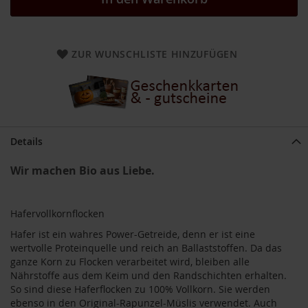
a
r
n
h
ZUR WUNSCHLISTE HINZUFÜGEN
o
u
s
e
B
a
Details
u
c
Wir machen Bio aus Liebe.
k
h
o
f
Hafervollkornflocken
B
Hafer ist ein wahres Power-Getreide, denn er ist eine
e
wertvolle Proteinquelle und reich an Ballaststoffen. Da das
l
ganze Korn zu Flocken verarbeitet wird, bleiben alle
t
Nährstoffe aus dem Keim und den Randschichten erhalten.
a
So sind diese Haferflocken zu 100% Vollkorn. Sie werden
n
ebenso in den Original-Rapunzel-Müslis verwendet. Auch
e