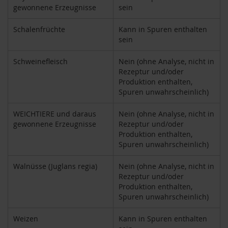
gewonnene Erzeugnisse
sein
M
u
l
Schalenfrüchte
Kann in Spuren enthalten
t
sein
i
p
Schweinefleisch
Nein (ohne Analyse, nicht in
a
Rezeptur und/oder
c
k
Produktion enthalten,
s
Spuren unwahrscheinlich)
D
WEICHTIERE und daraus
Nein (ohne Analyse, nicht in
r
gewonnene Erzeugnisse
Rezeptur und/oder
.
Produktion enthalten,
T
Spuren unwahrscheinlich)
ö
t
Walnüsse (Juglans regia)
Nein (ohne Analyse, nicht in
h
Rezeptur und/oder
Produktion enthalten,
L
Spuren unwahrscheinlich)
i
f
e
Weizen
Kann in Spuren enthalten
L