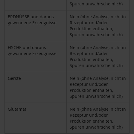
Spuren unwahrscheinlich)
H
e
ERDNÜSSE und daraus
Nein (ohne Analyse, nicht in
r
gewonnene Erzeugnisse
Rezeptur und/oder
b
Produktion enthalten,
a
r
Spuren unwahrscheinlich)
i
a
FISCHE und daraus
Nein (ohne Analyse, nicht in
gewonnene Erzeugnisse
Rezeptur und/oder
H
Produktion enthalten,
o
Spuren unwahrscheinlich)
l
l
e
Gerste
Nein (ohne Analyse, nicht in
Rezeptur und/oder
K
Produktion enthalten,
a
Spuren unwahrscheinlich)
f
f
Glutamat
Nein (ohne Analyse, nicht in
a
Rezeptur und/oder
W
Produktion enthalten,
i
l
Spuren unwahrscheinlich)
d