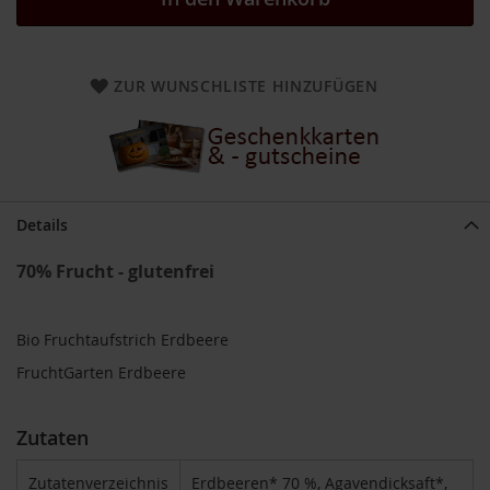
a
r
n
h
ZUR WUNSCHLISTE HINZUFÜGEN
o
u
s
e
B
a
Details
u
c
70% Frucht - glutenfrei
k
h
o
f
Bio Fruchtaufstrich Erdbeere
B
FruchtGarten Erdbeere
e
l
t
Zutaten
a
n
Zutatenverzeichnis
Erdbeeren* 70 %, Agavendicksaft*,
e