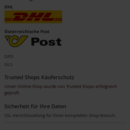
V
DHL
e
g
e
t
a
Österreichische Post
r
i
e
r
/
DPD
V
GLS
e
g
a
Trusted Shops Käuferschutz
n
e
Unser Online-Shop wurde von Trusted Shops erfolgreich
r
geprüft.
G
Sicherheit für Ihre Daten
r
ü
SSL-Verschlüsselung für Ihren kompletten Shop-Besuch.
n
e
S