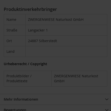
i
Produktinverkehrbringer
g
h
t
Name
ZWERGENWIESE Naturkost GmbH
T
Straße
Langacker 1
A
K
Ort
24887 Silberstedt
E
m
Land
e
/
N
Urheberrecht / Copyright
a
t
u
Produktbilder /
ZWERGENWIESE Naturkost
r
Produkttexte
GmbH
e
l
l
a
Mehr Informationen
L
Bewertungen