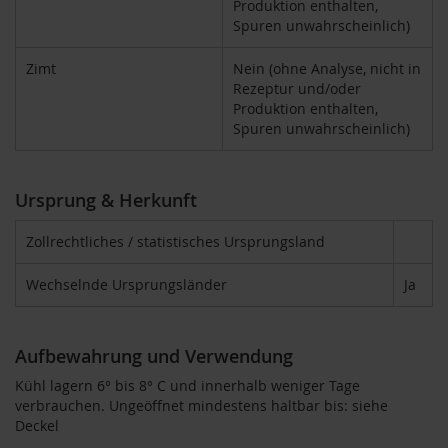
Produktion enthalten,
M
Spuren unwahrscheinlich)
u
l
Zimt
Nein (ohne Analyse, nicht in
t
i
Rezeptur und/oder
p
Produktion enthalten,
a
Spuren unwahrscheinlich)
c
k
s
Ursprung & Herkunft
D
r
Zollrechtliches / statistisches Ursprungsland
.
T
Wechselnde Ursprungsländer
Ja
ö
t
h
Aufbewahrung und Verwendung
L
Kühl lagern 6° bis 8° C und innerhalb weniger Tage
i
verbrauchen. Ungeöffnet mindestens haltbar bis: siehe
f
Deckel
e
L