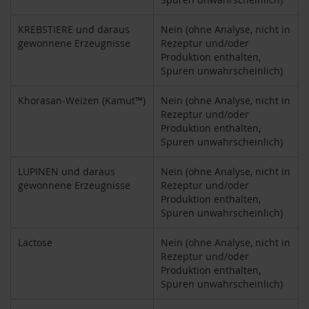
k
a
KREBSTIERE und daraus
Nein (ohne Analyse, nicht in
f
gewonnene Erzeugnisse
Rezeptur und/oder
f
Produktion enthalten,
e
e
Spuren unwahrscheinlich)
L
Khorasan-Weizen (Kamut™)
Nein (ohne Analyse, nicht in
e
Rezeptur und/oder
b
Produktion enthalten,
e
Spuren unwahrscheinlich)
n
s
b
LUPINEN und daraus
Nein (ohne Analyse, nicht in
a
gewonnene Erzeugnisse
Rezeptur und/oder
u
Produktion enthalten,
m
Spuren unwahrscheinlich)
L
Lactose
Nein (ohne Analyse, nicht in
i
Rezeptur und/oder
f
Produktion enthalten,
e
Spuren unwahrscheinlich)
L
i
g