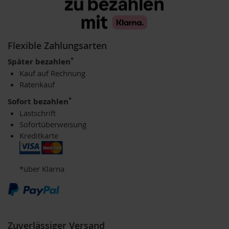
u
n
g
Flexible Zahlungsarten
E
n
*
Später bezahlen
z
Kauf auf Rechnung
y
m
Ratenkauf
e
*
Sofort bezahlen
F
Lastschrift
ü
Sofortüberweisung
r
Kreditkarte
K
i
n
d
*über Klarna
e
r
F
ü
r
Zuverlässiger Versand