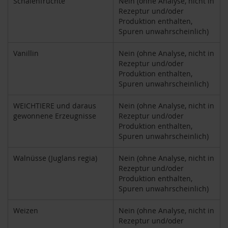
Schalenfrüchte
Nein (ohne Analyse, nicht in
S
Rezeptur und/oder
o
n
Produktion enthalten,
n
Spuren unwahrscheinlich)
e
n
Vanillin
Nein (ohne Analyse, nicht in
t
Rezeptur und/oder
o
Produktion enthalten,
r
Spuren unwahrscheinlich)
W
e
WEICHTIERE und daraus
Nein (ohne Analyse, nicht in
r
gewonnene Erzeugnisse
Rezeptur und/oder
z
Produktion enthalten,
Spuren unwahrscheinlich)
Y
o
Walnüsse (Juglans regia)
Nein (ohne Analyse, nicht in
g
Rezeptur und/oder
i
T
Produktion enthalten,
e
Spuren unwahrscheinlich)
a
Weizen
Nein (ohne Analyse, nicht in
Nahrungsergänzung
Rezeptur und/oder