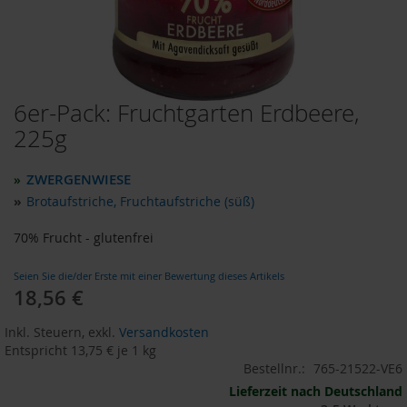
o
d
u
k
t
e
6er-Pack: Fruchtgarten Erdbeere,
Zum
b
i
Anfang
225g
s
der
1
Bildergalerie
0
ZWERGENWIESE
»
springen
E
»
Brotaufstriche, Fruchtaufstriche (süß)
u
r
70% Frucht - glutenfrei
o
P
Seien Sie die/der Erste mit einer Bewertung dieses Artikels
r
18,56 €
Sonderangebot
o
d
Inkl. Steuern
,
exkl.
Versandkosten
u
Entspricht
13,75 €
je 1 kg
k
Bestellnr.:
765-21522-VE6
t
e
Lieferzeit nach Deutschland
b