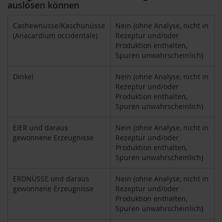
auslösen können
F
o
Cashewnüsse/Kaschunüsse
Nein (ohne Analyse, nicht in
n
t
(Anacardium occidentale)
Rezeptur und/oder
a
Produktion enthalten,
i
Spuren unwahrscheinlich)
n
e
Dinkel
Nein (ohne Analyse, nicht in
Rezeptur und/oder
G
Produktion enthalten,
o
Spuren unwahrscheinlich)
v
i
n
EIER und daraus
Nein (ohne Analyse, nicht in
d
gewonnene Erzeugnisse
Rezeptur und/oder
a
Produktion enthalten,
Spuren unwahrscheinlich)
H
e
ERDNÜSSE und daraus
Nein (ohne Analyse, nicht in
i
r
gewonnene Erzeugnisse
Rezeptur und/oder
l
Produktion enthalten,
e
Spuren unwahrscheinlich)
r