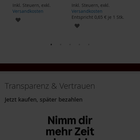
o
Inkl. Steuern
,
exkl.
Inkl. Steuern
,
exkl.
s
Versandkosten
Versandkosten
Inkl
ä
Entspricht
0,65 €
je 1 Stk.
Ver
ZUR
u
1 kg
Ents
ZUR
r
WUNSCHLISTE
e
WUNSCHLISTE
n
HINZUFÜGEN
HINZUFÜGEN
B
I
O
N
a
h
r
Transparenz & Vertrauen
u
n
Jetzt kaufen, später bezahlen
g
s
e
r
g
ä
n
z