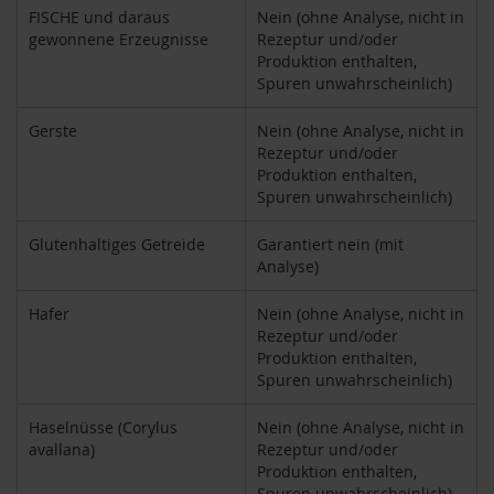
FISCHE und daraus
Nein (ohne Analyse, nicht in
H
gewonnene Erzeugnisse
Rezeptur und/oder
e
Produktion enthalten,
r
Spuren unwahrscheinlich)
b
a
r
Gerste
Nein (ohne Analyse, nicht in
i
Rezeptur und/oder
a
Produktion enthalten,
Spuren unwahrscheinlich)
H
o
Glutenhaltiges Getreide
Garantiert nein (mit
l
Analyse)
l
e
Hafer
Nein (ohne Analyse, nicht in
K
Rezeptur und/oder
a
Produktion enthalten,
f
Spuren unwahrscheinlich)
f
a
Haselnüsse (Corylus
Nein (ohne Analyse, nicht in
W
i
avallana)
Rezeptur und/oder
l
Produktion enthalten,
d
Spuren unwahrscheinlich)