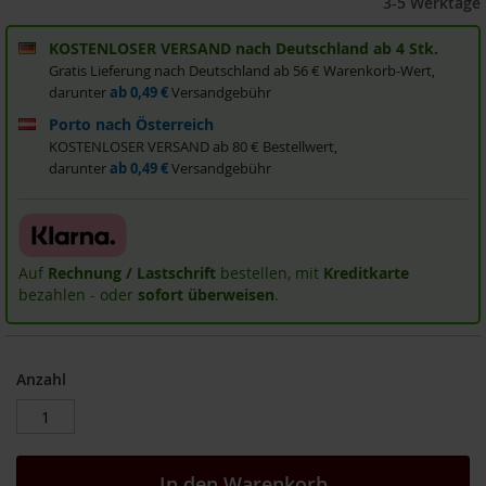
3-5 Werktage
i
s
KOSTENLOSER VERSAND nach Deutschland ab 4 Stk.
2
Gratis Lieferung nach Deutschland ab 56 € Warenkorb-Wert,
0
darunter
ab 0,49 €
Versandgebühr
E
u
Porto nach Österreich
r
KOSTENLOSER VERSAND ab 80 € Bestellwert,
o
darunter
ab 0,49 €
Versandgebühr
Marken
A
l
Auf
Rechnung / Lastschrift
bestellen, mit
Kreditkarte
l
bezahlen - oder
sofort überweisen
.
o
s
A
r
Anzahl
c
h
e
B
In den Warenkorb