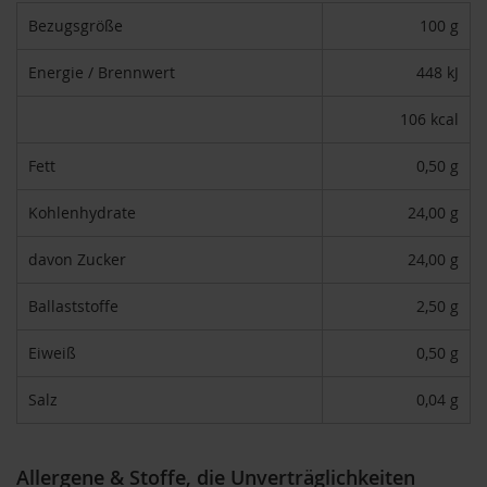
T
Bezugsgröße
100 g
ö
t
h
Energie / Brennwert
448 kJ
E
106 kcal
d
e
Fett
0,50 g
n
/
W
Kohlenhydrate
24,00 g
ü
r
davon Zucker
24,00 g
z
l
Ballaststoffe
2,50 g
F
a
Eiweiß
0,50 g
r
f
Salz
0,04 g
a
l
l
a
Allergene & Stoffe, die Unverträglichkeiten