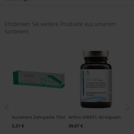
u
p
i
n
Entdecken Sie weitere Produkte aus unserem
o
Sortiment
G
e
t
r
e
i
d
e
k
a
f
f
e
e
A
Auromere Zahnpasta 75ml
Arthro DIREKT, 60 Kapseln
16er
m
Scho
5,21 €
39,07 €
i
33,6
n