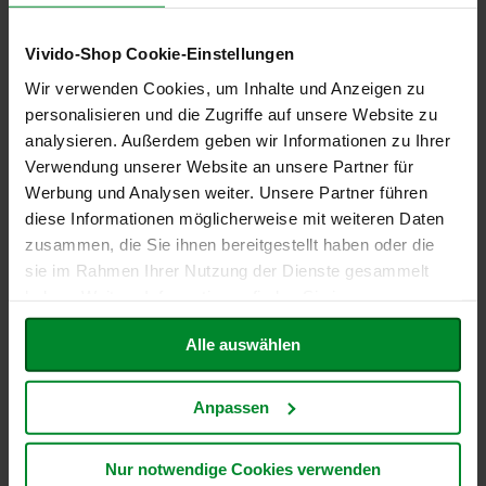
P
Produktion enthalten,
r
Spuren unwahrscheinlich)
i
Vivido-Shop Cookie-Einstellungen
m
Pecannüsse (Carya
Nein (ohne Analyse, nicht in
a
Wir verwenden Cookies, um Inhalte und Anzeigen zu
illinoiesis)
Rezeptur und/oder
v
personalisieren und die Zugriffe auf unsere Website zu
Produktion enthalten,
e
analysieren. Außerdem geben wir Informationen zu Ihrer
Spuren unwahrscheinlich)
r
a
Verwendung unserer Website an unsere Partner für
Pistazien (Pistacia vera)
Nein (ohne Analyse, nicht in
Werbung und Analysen weiter. Unsere Partner führen
R
Rezeptur und/oder
diese Informationen möglicherweise mit weiteren Daten
a
Produktion enthalten,
p
zusammen, die Sie ihnen bereitgestellt haben oder die
Spuren unwahrscheinlich)
u
sie im Rahmen Ihrer Nutzung der Dienste gesammelt
n
haben. Weitere Informationen finden Sie in unserer
Roggen
Nein (ohne Analyse, nicht in
z
e
Datenschutzerklärung
.
Rezeptur und/oder
l
Alle auswählen
Produktion enthalten,
Spuren unwahrscheinlich)
R
a
Anpassen
SCHWEFELDIOXID UND
Nein (ohne Analyse, nicht in
w
SULPHITE
Rezeptur und/oder
B
Produktion enthalten,
i
Nur notwendige Cookies verwenden
Spuren unwahrscheinlich)
t