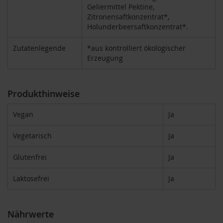
Geliermittel Pektine,
Zitronensaftkonzentrat*,
B
Holunderbeersaftkonzentrat*.
e
n
e
Zutatenlegende
*aus kontrolliert ökologischer
c
Erzeugung
o
s
D
Produkthinweise
a
v
Vegan
Ja
e
r
Vegetarisch
Ja
t
D
Glutenfrei
Ja
r
.
Laktosefrei
Ja
E
w
a
l
Nährwerte
d