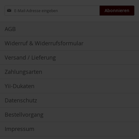
m
Anmeldung
o
Abonnieren
o
zum
t
Newsletter:
h
AGB
i
e
s
Widerruf & Widerrufsformular
K
Versand / Lieferung
o
m
b
Zahlungsarten
i
n
Yii-Dukaten
a
t
i
Datenschutz
o
n
Bestellvorgang
s
p
r
Impressum
o
d