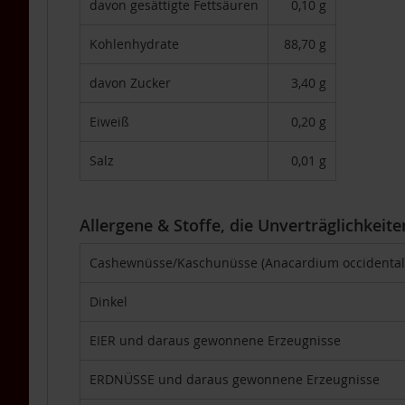
davon gesättigte Fettsäuren
0,10 g
Packs
4er-
Kohlenhydrate
88,70 g
Packs
6er-
davon Zucker
3,40 g
Packs
Eiweiß
0,20 g
TAKEme
Glücksnahrung
Salz
0,01 g
Mandarine-
Apfel
TAKEme
Allergene & Stoffe, die Unverträglichkeit
Glücksnahrung
BIO
Kakao-
Cashewnüsse/Kaschunüsse (Anacardium occidental
Banane
Dinkel
TAKEme
Plus
EIER und daraus gewonnene Erzeugnisse
TAKEme
Omega-
ERDNÜSSE und daraus gewonnene Erzeugnisse
3