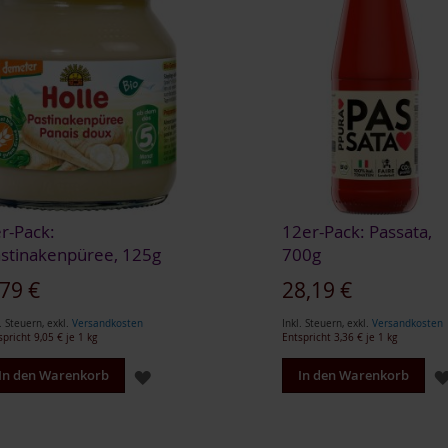
r-Pack:
12er-Pack: Passata,
stinakenpüree, 125g
700g
,79 €
28,19 €
. Steuern
,
exkl.
Versandkosten
Inkl. Steuern
,
exkl.
Versandkosten
spricht
9,05 €
je 1 kg
Entspricht
3,36 €
je 1 kg
ZUR
In den Warenkorb
In den Warenkorb
WUNSCHLISTE
HINZUFÜGEN