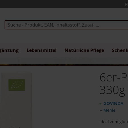
H
Suche
gänzung
Lebensmittel
Natürliche Pflege
Schen
6er-P
330g
GOVINDA
»
»
Mehle
Ideal zum glut