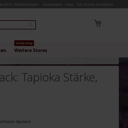
erzlich Willkommen!
Anmelden
Ein Konto erstellen
Mein Warenk
Suche
Vivido-Shop
ken
Weitere Stores
ack: Tapioka Stärke,
enfreien Backen!