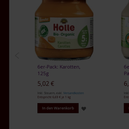
Tea
Nahrungsergänzung
Multipacks
Dr.
Töth
Life
Light
TAKEme
/
Naturella
6er-Pack: Karotten,
6e
Lupino
125g
Pa
Getreidekaffee
Sonderangebot
5,02 €
6
Aminosäuren
BIO
Inkl. Steuern
,
exkl.
Versandkosten
Inkl
Entspricht
6,69 €
je 1 kg
Ent
Nahrungsergänzung
Enzyme
ZUR
ZUR
In den Warenkorb
Für
WUNSCHLISTE
WUNSCHLISTE
Kinder
HINZUFÜGEN
HINZUFÜGEN