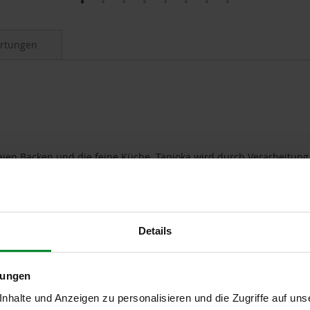
rtungen
reien Backen und die feine Küche. Tapioka wird durch Verarbeitu
nd Dessert-Cremes
Details
lungen
halte und Anzeigen zu personalisieren und die Zugriffe auf uns