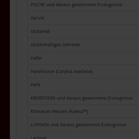
DHA
FISCHE und daraus gewonnene Erzeugnisse
TCM-
Produkte
Gerste
Vitamine
Glutamat
Lebensmittel
Einzelpackungen
Glutenhaltiges Getreide
Aufstriche
Hafer
Backen
Brot
Haselnüsse (Corylus avallana)
Babynahrung
/
Hefe
Säuglingsnahrung
KREBSTIERE und daraus gewonnene Erzeugnisse
Fette,
Öle
Khorasan-Weizen (Kamut™)
Getränke
&
LUPINEN und daraus gewonnene Erzeugnisse
Getränkepulver
Getreide
Lactose