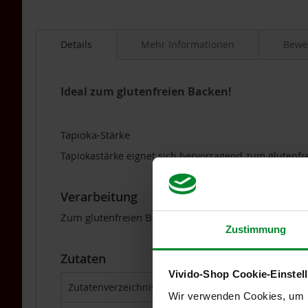
Für
Vegetarier
/
Details
Mehr Informationen
Bewe
Veganer
Grüne
Smoothies
Ideal zum glutenfreien Backen!
Kombinationsprodukte
Licht-
Tapioka-Stärke
Quanten-
Produkte
Tapiokastärke eignet sich hervorragend zum glutenf
Mikroalgen
Mineralien
Verarbeitung
und
Zum glutenfreien Backen, zum Binden von Soßen u
Spurenelemente
Zustimmung
Omega
3
Zutaten
DHA/EPA
Vivido-Shop Cookie-Einstel
Pflanzenextrakte
Zutatenverzeichnis
100 % Tapioka-Stärke*
Wir verwenden Cookies, um In
&