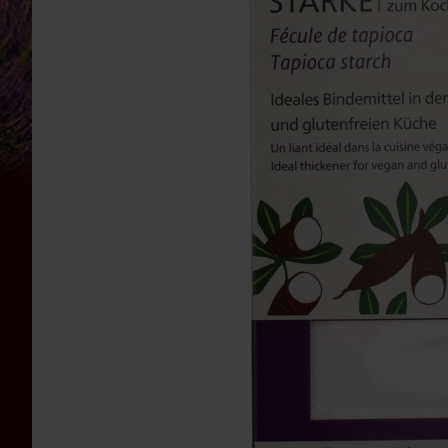
Bauckhof
Beltane
Benecos
Davert
Dr.
Ewald
Töth
Eden
/
Würzl
Farfalla
Fontaine
Govinda
Heirler
Herbaria
Holle