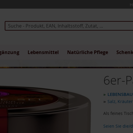
H
Suche
gänzung
Lebensmittel
Natürliche Pflege
Schen
6er-P
LEBENSBA
»
»
Salz, Kräute
Als feines Tis
Seien Sie die/