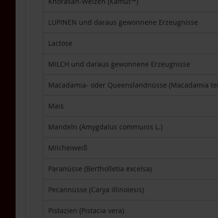
Khorasan-Weizen (Kamut™)
Packs
4er-
LUPINEN und daraus gewonnene Erzeugnisse
Packs
Lactose
6er-
Packs
MILCH und daraus gewonnene Erzeugnisse
TAKEme
Glücksnahrung
Macadamia- oder Queenslandnüsse (Macadamia tern
Mandarine-
Apfel
Mais
TAKEme
Glücksnahrung
Mandeln (Amygdalus communis L.)
BIO
Kakao-
Milcheiweiß
Banane
TAKEme
Paranüsse (Bertholletia excelsa)
Plus
Pecannüsse (Carya illinoiesis)
TAKEme
Omega-
3
Pistazien (Pistacia vera)