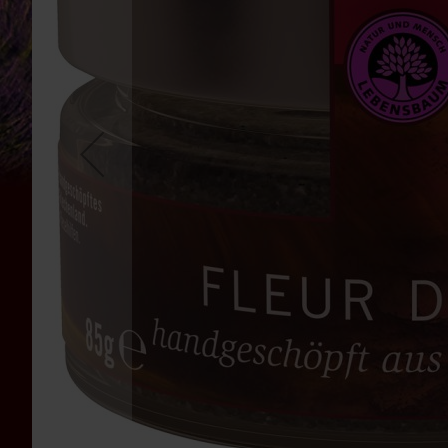
Bauckhof
Beltane
Benecos
Davert
Dr.
Ewald
Töth
Eden
/
Würzl
Farfalla
Fontaine
Govinda
Heirler
Herbaria
Holle