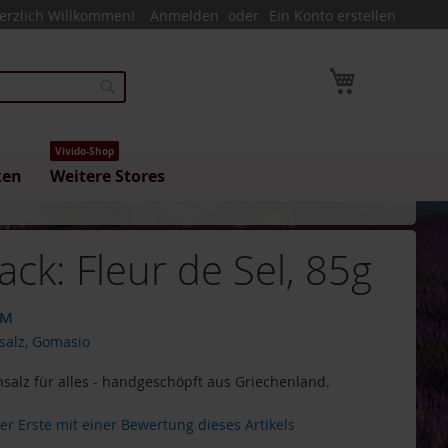
erzlich Willkommen!
Anmelden
Ein Konto erstellen
Mein Warenk
Suche
Vivido-Shop
ken
Weitere Stores
ack: Fleur de Sel, 85g
UM
rsalz, Gomasio
chsalz für alles - handgeschöpft aus Griechenland.
der Erste mit einer Bewertung dieses Artikels