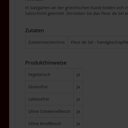
Tea
In Salzgärten an der griechischen Küste bilden sich i
Nahrungsergänzung
Salzschicht geerntet. Zerreiben Sie das Fleur de Sel 
Multipacks
Dr.
Töth
Zutaten
Life
Light
Zutatenverzeichnis
Fleur de Sel - handgeschöpft
TAKEme
/
Naturella
Produkthinweise
Lupino
Vegetarisch
Ja
Getreidekaffee
Aminosäuren
Glutenfrei
Ja
BIO
Nahrungsergänzung
Laktosefrei
Ja
Enzyme
Ohne Schweinefleisch
Ja
Für
Kinder
Ohne Rindfleisch
Ja