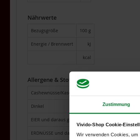
Für
Vegetarier
/
Nährwerte
Veganer
Grüne
Bezugsgröße
100 g
Smoothies
Energie / Brennwert
kJ
Kombinationsprodukte
Licht-
kcal
Quanten-
Produkte
Mikroalgen
Allergene & Stoffe, die Unverträglichkeit
Mineralien
Cashewnüsse/Kaschunüsse (Anacardium occidental
und
Spurenelemente
Zustimmung
Dinkel
Omega
3
EIER und daraus gewonnene Erzeugnisse
DHA/EPA
Vivido-Shop Cookie-Einstel
Pflanzenextrakte
ERDNÜSSE und daraus gewonnene Erzeugnisse
Wir verwenden Cookies, um In
&