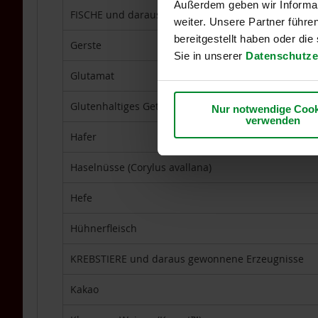
Außerdem geben wir Informat
Kräuterdestillate
FISCHE und daraus gewonnene Erzeugnisse
weiter. Unsere Partner führe
Sonnengrün
bereitgestellt haben oder di
Gerste
Spezielle
Sie in unserer
Datenschutze
Nahrungsergänzung
Glutamat
Sport-
Nahrungsergänzung
Glutenhaltiges Getreide
Nur notwendige Cook
TAKEme
verwenden
TAKEme
Hafer
Glücksnahrung
Basen-
Haselnüsse (Corylus avallana)
Grün
Hefe
TAKEme
Nahrungsergänzungen
Hühnerfleisch
TAKEme
Vitamin
KREBSTIERE und daraus gewonnene Erzeugnisse
B12
-
Kakao
Kautabletten
2er-