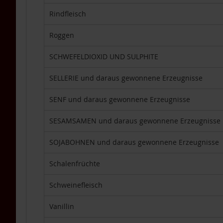
DHA
Rindfleisch
TCM-
Produkte
Roggen
Vitamine
Lebensmittel
SCHWEFELDIOXID UND SULPHITE
Einzelpackungen
SELLERIE und daraus gewonnene Erzeugnisse
Aufstriche
Backen
SENF und daraus gewonnene Erzeugnisse
Brot
SESAMSAMEN und daraus gewonnene Erzeugnisse
Babynahrung
/
SOJABOHNEN und daraus gewonnene Erzeugnisse
Säuglingsnahrung
Fette,
Schalenfrüchte
Öle
Schweinefleisch
Getränke
&
Getränkepulver
Vanillin
Getreide