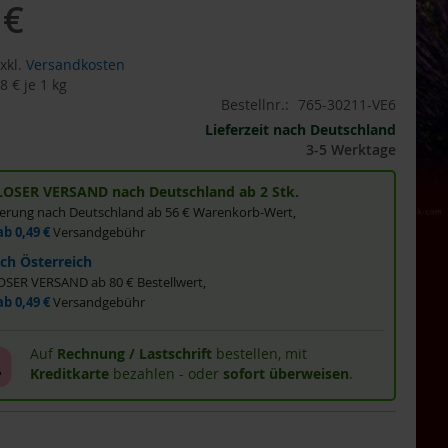
 €
gebot
xkl.
Versandkosten
8 €
je 1 kg
Bestellnr.:
765-30211-VE6
Lieferzeit nach Deutschland
3-5 Werktage
OSER VERSAND nach Deutschland ab 2 Stk.
eferung nach Deutschland ab 56 € Warenkorb-Wert,
ab 0,49 €
Versandgebühr
ch Österreich
ER VERSAND ab 80 € Bestellwert,
ab 0,49 €
Versandgebühr
Auf
Rechnung / Lastschrift
bestellen, mit
Kreditkarte
bezahlen - oder
sofort überweisen
.