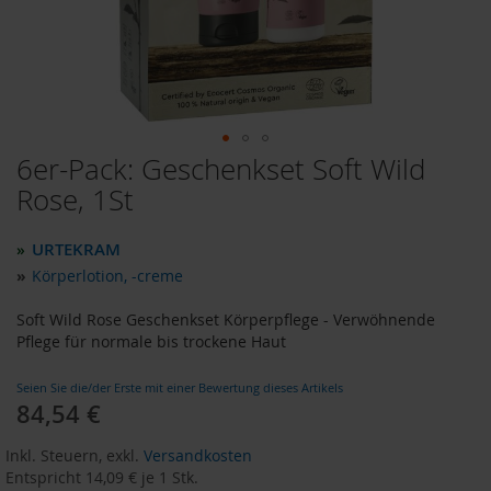
o
d
u
k
t
e
b
i
6er-Pack: Geschenkset Soft Wild
Zum
s
Anfang
Rose, 1St
1
der
0
Bildergalerie
E
URTEKRAM
»
u
springen
r
»
Körperlotion, -creme
o
Soft Wild Rose Geschenkset Körperpflege - Verwöhnende
P
Pflege für normale bis trockene Haut
r
o
Seien Sie die/der Erste mit einer Bewertung dieses Artikels
d
84,54 €
u
Sonderangebot
k
t
Inkl. Steuern
,
exkl.
Versandkosten
e
Entspricht
14,09 €
je 1 Stk.
b