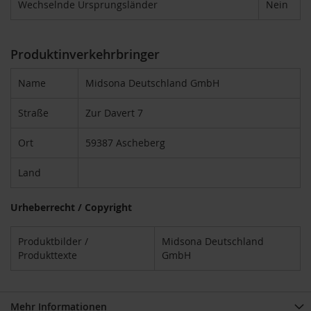
Wechselnde Ursprungsländer
Nein
k
a
f
f
Produktinverkehrbringer
e
e
Name
Midsona Deutschland GmbH
L
e
Straße
Zur Davert 7
b
e
Ort
59387 Ascheberg
n
s
b
Land
a
u
Urheberrecht / Copyright
m
L
Produktbilder /
Midsona Deutschland
i
Produkttexte
GmbH
f
e
L
i
Mehr Informationen
g