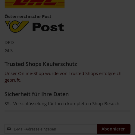
e
R
Österreichische Post
o
s
e
n
DPD
g
a
GLS
r
t
Trusted Shops Käuferschutz
e
n
Unser Online-Shop wurde von Trusted Shops erfolgreich
geprüft.
S
c
h
Sicherheit für Ihre Daten
n
i
SSL-Verschlüsselung für Ihren kompletten Shop-Besuch.
t
z
e
r
Anmeldung
Abonnieren
zum