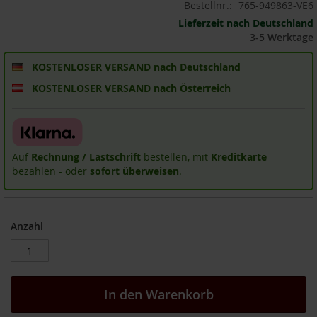
Bestellnr.:
765-949863-VE6
i
Lieferzeit nach Deutschland
s
3-5 Werktage
2
0
E
KOSTENLOSER VERSAND nach Deutschland
u
KOSTENLOSER VERSAND nach Österreich
r
o
Marken
A
Auf
Rechnung / Lastschrift
bestellen, mit
Kreditkarte
l
bezahlen - oder
sofort überweisen
.
l
o
s
Anzahl
A
r
c
h
e
In den Warenkorb
B