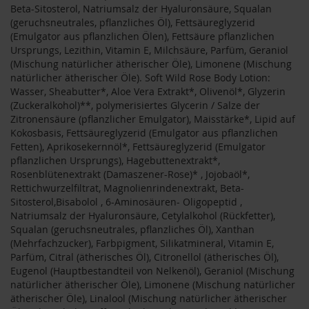
T
Beta-Sitosterol, Natriumsalz der Hyaluronsäure, Squalan
ö
(geruchsneutrales, pflanzliches Öl), Fettsäureglyzerid
t
(Emulgator aus pflanzlichen Ölen), Fettsäure pflanzlichen
h
Ursprungs, Lezithin, Vitamin E, Milchsäure, Parfüm, Geraniol
(Mischung natürlicher ätherischer Öle), Limonene (Mischung
E
natürlicher ätherischer Öle). Soft Wild Rose Body Lotion:
d
Wasser, Sheabutter*, Aloe Vera Extrakt*, Olivenöl*, Glyzerin
e
(Zuckeralkohol)**, polymerisiertes Glycerin / Salze der
n
/
Zitronensäure (pflanzlicher Emulgator), Maisstärke*, Lipid auf
W
Kokosbasis, Fettsäureglyzerid (Emulgator aus pflanzlichen
ü
Fetten), Aprikosekernnöl*, Fettsäureglyzerid (Emulgator
r
pflanzlichen Ursprungs), Hagebuttenextrakt*,
z
Rosenblütenextrakt (Damaszener-Rose)* , Jojobaöl*,
l
Rettichwurzelfiltrat, Magnolienrindenextrakt, Beta-
Sitosterol,Bisabolol , 6-Aminosäuren- Oligopeptid ,
F
Natriumsalz der Hyaluronsäure, Cetylalkohol (Rückfetter),
a
Squalan (geruchsneutrales, pflanzliches Öl), Xanthan
r
(Mehrfachzucker), Farbpigment, Silikatmineral, Vitamin E,
f
a
Parfüm, Citral (ätherisches Öl), Citronellol (ätherisches Öl),
l
Eugenol (Hauptbestandteil von Nelkenöl), Geraniol (Mischung
l
natürlicher ätherischer Öle), Limonene (Mischung natürlicher
a
ätherischer Öle), Linalool (Mischung natürlicher ätherischer