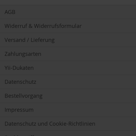
S
Newsletter:
o
AGB
n
n
e
Widerruf & Widerrufsformular
n
t
Versand / Lieferung
o
r
Zahlungsarten
W
e
Yii-Dukaten
r
z
Datenschutz
Y
o
Bestellvorgang
g
i
T
Impressum
e
a
Datenschutz und Cookie-Richtlinien
Nahrungsergänzung