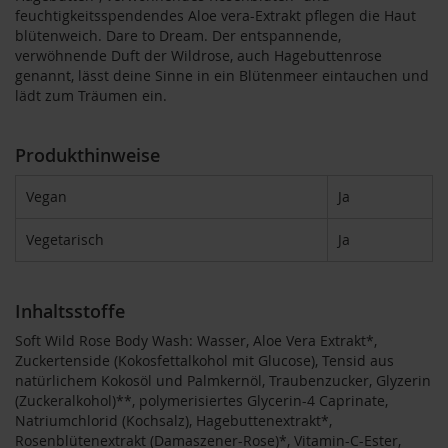
feuchtigkeitsspendendes Aloe vera-Extrakt pflegen die Haut
blütenweich. Dare to Dream. Der entspannende,
B
verwöhnende Duft der Wildrose, auch Hagebuttenrose
e
n
genannt, lässt deine Sinne in ein Blütenmeer eintauchen und
e
lädt zum Träumen ein.
c
o
s
Produkthinweise
D
Vegan
Ja
a
v
e
Vegetarisch
Ja
r
t
Inhaltsstoffe
D
r
Soft Wild Rose Body Wash: Wasser, Aloe Vera Extrakt*,
.
Zuckertenside (Kokosfettalkohol mit Glucose), Tensid aus
E
natürlichem Kokosöl und Palmkernöl, Traubenzucker, Glyzerin
w
(Zuckeralkohol)**, polymerisiertes Glycerin-4 Caprinate,
a
l
Natriumchlorid (Kochsalz), Hagebuttenextrakt*,
d
Rosenblütenextrakt (Damaszener-Rose)*, Vitamin-C-Ester,