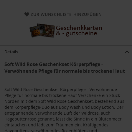
a
r
n
ZUR WUNSCHLISTE HINZUFÜGEN
h
o
u
s
e
B
Details
a
u
Soft Wild Rose Geschenkset Körperpflege -
c
Verwöhnende Pflege für normale bis trockene Haut
k
h
o
f
Soft Wild Rose Geschenkset Körperpflege - Verwöhnende
Pflege für normale bis trockene Haut Verschenke ein Stück
B
Norden mit dem Soft Wild Rose Geschenkset, bestehend aus
e
dem Körperpflege-Duo aus Body Wash und Body Lotion. Der
l
entspannende, verwöhnende Duft der Wildrose, auch
t
Hagebuttenrose genannt, lässt die Sinne in ein Blütenmeer
a
eintauchen und lädt zum Träumen ein. Kräftigendes
n
Hagebutten-, verwöhnendes Rosenblüten- und
e