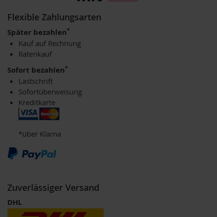
P
r
Flexible Zahlungsarten
i
m
*
Später bezahlen
a
Kauf auf Rechnung
v
Ratenkauf
e
r
*
Sofort bezahlen
a
Lastschrift
Sofortüberweisung
R
a
Kreditkarte
p
u
n
*über Klarna
z
e
l
R
a
Zuverlässiger Versand
w
B
DHL
i
t