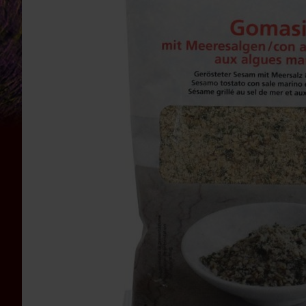
Bauckhof
Beltane
Benecos
Davert
Dr.
Ewald
Töth
Eden
/
Würzl
Farfalla
Fontaine
Govinda
Heirler
Herbaria
Holle