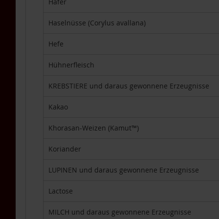
Hafer
Packs
4er-
Haselnüsse (Corylus avallana)
Packs
Hefe
6er-
Packs
Hühnerfleisch
TAKEme
Glücksnahrung
KREBSTIERE und daraus gewonnene Erzeugnisse
Mandarine-
Apfel
Kakao
TAKEme
Glücksnahrung
Khorasan-Weizen (Kamut™)
BIO
Kakao-
Koriander
Banane
TAKEme
LUPINEN und daraus gewonnene Erzeugnisse
Plus
Lactose
TAKEme
Omega-
3
MILCH und daraus gewonnene Erzeugnisse