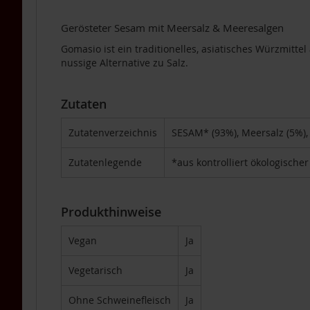
Tea
Nahrungsergänzung
Gerösteter Sesam mit Meersalz & Meeresalgen
Multipacks
Gomasio ist ein traditionelles, asiatisches Würzmit
Dr.
nussige Alternative zu Salz.
Töth
Life
Light
Zutaten
TAKEme
Zutatenverzeichnis
SESAM* (93%), Meersalz (5%), 
/
Naturella
Zutatenlegende
*aus kontrolliert ökologische
Lupino
Getreidekaffee
Aminosäuren
Produkthinweise
BIO
Nahrungsergänzung
Vegan
Ja
Enzyme
Vegetarisch
Ja
Für
Kinder
Ohne Schweinefleisch
Ja