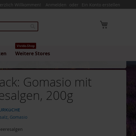
erzlich Willkommen!
Anmelden
Ein Konto erstellen
Mein Warenk
Suche
Vivido-Shop
ken
Weitere Stores
ack: Gomasio mit
esalgen, 200g
URKüCHE
rsalz, Gomasio
eeresalgen