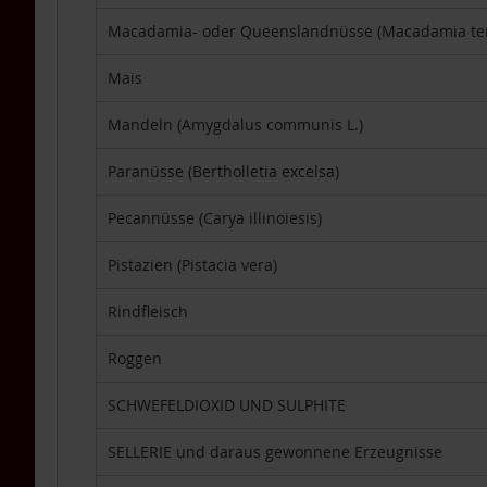
DHA
Macadamia- oder Queenslandnüsse (Macadamia tern
TCM-
Produkte
Mais
Vitamine
Lebensmittel
Mandeln (Amygdalus communis L.)
Einzelpackungen
Paranüsse (Bertholletia excelsa)
Aufstriche
Backen
Pecannüsse (Carya illinoiesis)
Brot
Pistazien (Pistacia vera)
Babynahrung
/
Rindfleisch
Säuglingsnahrung
Fette,
Roggen
Öle
SCHWEFELDIOXID UND SULPHITE
Getränke
&
Getränkepulver
SELLERIE und daraus gewonnene Erzeugnisse
Getreide