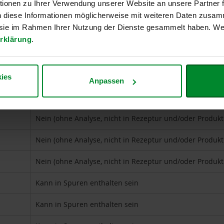
ionen zu Ihrer Verwendung unserer Website an unsere Partner
n diese Informationen möglicherweise mit weiteren Daten zusam
e sie im Rahmen Ihrer Nutzung der Dienste gesammelt haben. Wei
rklärung
.
en auslösen können
e)
Kann in Spuren enthalten sein
ies
Anpassen
Kann in Spuren enthalten sein
Nein (ohne Analyse, nicht in Rezeptur und/oder Produk
Nein (ohne Analyse, nicht in Rezeptur und/oder Produk
Nein (ohne Analyse, nicht in Rezeptur und/oder Produk
Kann in Spuren enthalten sein
Kann in Spuren enthalten sein