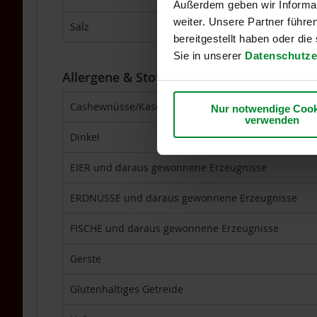
Außerdem geben wir Informat
Kräuterdestillate
weiter. Unsere Partner führe
Salz
5,70 g
Sonnengrün
bereitgestellt haben oder di
Spezielle
Sie in unserer
Datenschutze
Nahrungsergänzung
Allergene & Stoffe, die Unverträglichkeit
Sport-
Nahrungsergänzung
Cashewnüsse/Kaschunüsse (Anacardium occidental
Nur notwendige Cook
TAKEme
verwenden
TAKEme
Dinkel
Glücksnahrung
Basen-
EIER und daraus gewonnene Erzeugnisse
Grün
TAKEme
ERDNÜSSE und daraus gewonnene Erzeugnisse
Nahrungsergänzungen
FISCHE und daraus gewonnene Erzeugnisse
TAKEme
Vitamin
Gerste
B12
-
Glutenhaltiges Getreide
Kautabletten
2er-