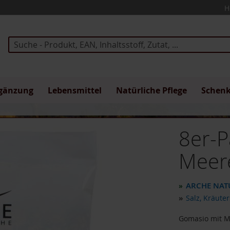
H
Suche
gänzung
Lebensmittel
Natürliche Pflege
Schen
8er-P
Meer
ARCHE NAT
»
»
Salz, Kräute
Gomasio mit M