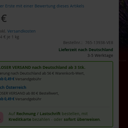
der Erste mit einer Bewertung dieses Artikels
 €
gebot
xkl.
Versandkosten
4 €
je 1 kg
Bestellnr.:
765-13938-VE8
Lieferzeit nach Deutschland
3-5 Werktage
OSER VERSAND nach Deutschland ab 3 Stk.
eferung nach Deutschland ab 56 € Warenkorb-Wert,
ab 0,49 €
Versandgebühr
ch Österreich
ER VERSAND ab 80 € Bestellwert,
ab 0,49 €
Versandgebühr
Auf
Rechnung / Lastschrift
bestellen, mit
Kreditkarte
bezahlen - oder
sofort überweisen
.