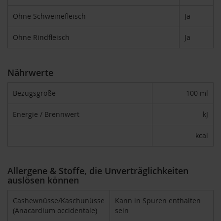
T
ö
Ohne Schweinefleisch
Ja
t
h
Ohne Rindfleisch
Ja
E
d
e
Nährwerte
n
/
Bezugsgröße
100 ml
W
ü
r
Energie / Brennwert
kJ
z
l
kcal
F
a
r
Allergene & Stoffe, die Unverträglichkeiten
f
auslösen können
a
l
Cashewnüsse/Kaschunüsse
Kann in Spuren enthalten
l
a
(Anacardium occidentale)
sein