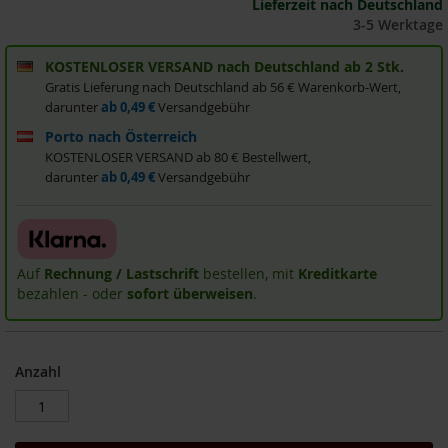
Lieferzeit nach Deutschland
i
3-5 Werktage
s
2
KOSTENLOSER VERSAND nach Deutschland ab 2 Stk.
0
Gratis Lieferung nach Deutschland ab 56 € Warenkorb-Wert,
E
u
darunter
ab 0,49 €
Versandgebühr
r
Porto nach Österreich
o
KOSTENLOSER VERSAND ab 80 € Bestellwert,
darunter
ab 0,49 €
Versandgebühr
Marken
A
l
l
Auf
Rechnung / Lastschrift
bestellen, mit
Kreditkarte
o
s
bezahlen - oder
sofort überweisen
.
A
r
c
Anzahl
h
e
B