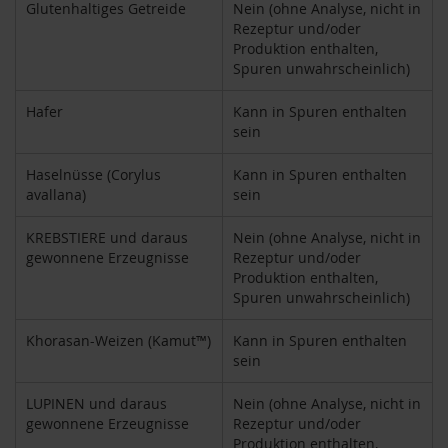
Glutenhaltiges Getreide
Nein (ohne Analyse, nicht in
H
Rezeptur und/oder
e
Produktion enthalten,
r
Spuren unwahrscheinlich)
b
a
Hafer
Kann in Spuren enthalten
r
sein
i
a
Haselnüsse (Corylus
Kann in Spuren enthalten
H
avallana)
sein
o
l
KREBSTIERE und daraus
Nein (ohne Analyse, nicht in
l
gewonnene Erzeugnisse
Rezeptur und/oder
e
Produktion enthalten,
Spuren unwahrscheinlich)
K
a
f
Khorasan-Weizen (Kamut™)
Kann in Spuren enthalten
f
sein
a
W
LUPINEN und daraus
Nein (ohne Analyse, nicht in
i
gewonnene Erzeugnisse
Rezeptur und/oder
l
d
Produktion enthalten,