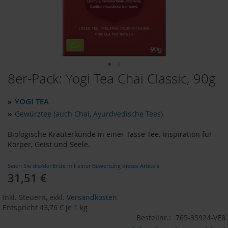
o
d
u
k
t
e
b
i
8er-Pack: Yogi Tea Chai Classic, 90g
Zum
s
Anfang
1
der
0
YOGI TEA
»
Bildergalerie
E
»
Gewürztee (auch Chai, Ayurdvedische Tees)
u
springen
r
Biologische Kräuterkunde in einer Tasse Tee. Inspiration für
o
Körper, Geist und Seele.
P
r
Seien Sie die/der Erste mit einer Bewertung dieses Artikels
o
31,51 €
Sonderangebot
d
u
Inkl. Steuern
,
exkl.
Versandkosten
k
Entspricht
43,76 €
je 1 kg
t
Bestellnr.:
765-35924-VE8
e
b