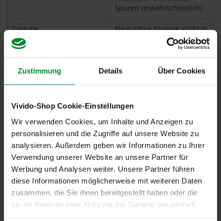
k
Spuren unwahrscheinlich)
a
f
Lactose
Nein (ohne Analyse, nicht in
f
Rezeptur und/oder
e
Produktion enthalten,
e
Spuren unwahrscheinlich)
L
Zustimmung
Details
Über Cookies
e
MILCH und daraus
Nein (ohne Analyse, nicht in
b
gewonnene Erzeugnisse
Rezeptur und/oder
e
Produktion enthalten,
n
Vivido-Shop Cookie-Einstellungen
Spuren unwahrscheinlich)
s
Wir verwenden Cookies, um Inhalte und Anzeigen zu
b
Macadamia- oder
Kann in Spuren enthalten
a
personalisieren und die Zugriffe auf unsere Website zu
u
Queenslandnüsse
sein
analysieren. Außerdem geben wir Informationen zu Ihrer
m
(Macadamia ternifolia)
Verwendung unserer Website an unsere Partner für
L
Werbung und Analysen weiter. Unsere Partner führen
Mandeln (Amygdalus
Kann in Spuren enthalten
i
diese Informationen möglicherweise mit weiteren Daten
communis L.)
sein
f
zusammen, die Sie ihnen bereitgestellt haben oder die
e
Paranüsse (Bertholletia
Kann in Spuren enthalten
L
sie im Rahmen Ihrer Nutzung der Dienste gesammelt
i
excelsa)
sein
haben. Weitere Informationen finden Sie in unserer
g