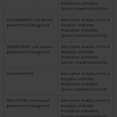
P
Produktion enthalten,
r
Spuren unwahrscheinlich)
i
m
SESAMSAMEN und daraus
Nein (ohne Analyse, nicht in
a
gewonnene Erzeugnisse
Rezeptur und/oder
v
Produktion enthalten,
e
r
Spuren unwahrscheinlich)
a
SOJABOHNEN und daraus
Nein (ohne Analyse, nicht in
R
gewonnene Erzeugnisse
Rezeptur und/oder
a
Produktion enthalten,
p
Spuren unwahrscheinlich)
u
n
z
Schalenfrüchte
Nein (ohne Analyse, nicht in
e
Rezeptur und/oder
l
Produktion enthalten,
Spuren unwahrscheinlich)
R
a
WEICHTIERE und daraus
Nein (ohne Analyse, nicht in
w
gewonnene Erzeugnisse
Rezeptur und/oder
B
Produktion enthalten,
i
t
Spuren unwahrscheinlich)