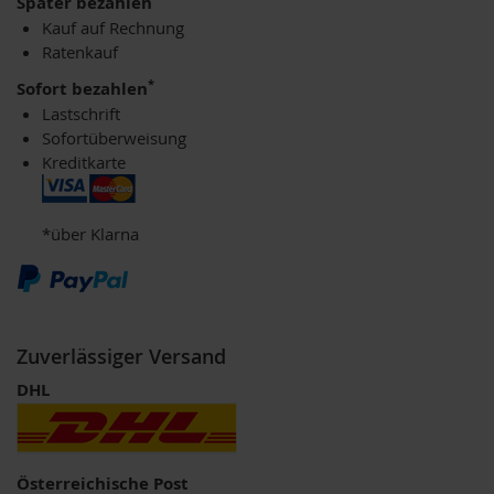
Später bezahlen
i
Kauf auf Rechnung
g
Ratenkauf
h
t
*
Sofort bezahlen
Lastschrift
T
Sofortüberweisung
A
Kreditkarte
K
E
m
e
*über Klarna
/
N
a
t
u
Zuverlässiger Versand
r
e
DHL
l
l
a
L
Österreichische Post