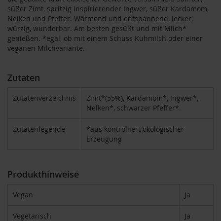
süßer Zimt, spritzig inspirierender Ingwer, süßer Kardamom,
Nelken und Pfeffer. Wärmend und entspannend, lecker,
B
e
würzig, wunderbar. Am besten gesüßt und mit Milch*
n
genießen. *egal, ob mit einem Schuss Kuhmilch oder einer
e
veganen Milchvariante.
c
o
s
Zutaten
D
Zutatenverzeichnis
Zimt*(55%), Kardamom*, Ingwer*,
a
Nelken*, schwarzer Pfeffer*.
v
e
r
Zutatenlegende
*aus kontrolliert ökologischer
t
Erzeugung
D
r
.
Produkthinweise
E
w
Vegan
Ja
a
l
Vegetarisch
Ja
d