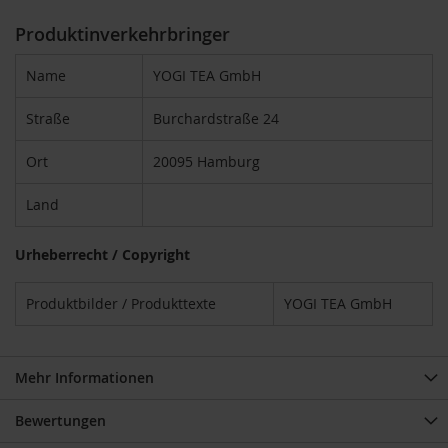
S
o
Produktinverkehrbringer
n
n
Name
YOGI TEA GmbH
e
n
t
Straße
Burchardstraße 24
o
r
Ort
20095 Hamburg
W
e
Land
r
z
Urheberrecht / Copyright
Y
o
Produktbilder / Produkttexte
YOGI TEA GmbH
g
i
T
e
Mehr Informationen
a
Bewertungen
Nahrungsergänzung