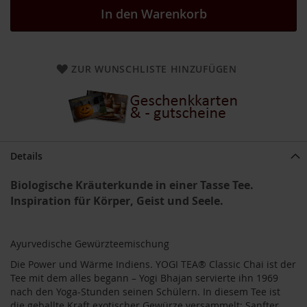
a
In den Warenkorb
r
n
h
o
ZUR WUNSCHLISTE HINZUFÜGEN
u
s
e
B
a
u
Details
c
k
h
Biologische Kräuterkunde in einer Tasse Tee.
o
Inspiration für Körper, Geist und Seele.
f
B
Ayurvedische Gewürzteemischung
e
l
Die Power und Wärme Indiens. YOGI TEA® Classic Chai ist der
t
Tee mit dem alles begann – Yogi Bhajan servierte ihn 1969
a
nach den Yoga-Stunden seinen Schülern. In diesem Tee ist
n
die geballte Kraft exotischer Gewürze versammelt: Sanfter,
e