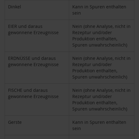
F
Dinkel
Kann in Spuren enthalten
o
sein
n
t
EIER und daraus
Nein (ohne Analyse, nicht in
a
gewonnene Erzeugnisse
Rezeptur und/oder
i
n
Produktion enthalten,
e
Spuren unwahrscheinlich)
G
ERDNÜSSE und daraus
Nein (ohne Analyse, nicht in
o
gewonnene Erzeugnisse
Rezeptur und/oder
v
Produktion enthalten,
i
Spuren unwahrscheinlich)
n
d
a
FISCHE und daraus
Nein (ohne Analyse, nicht in
gewonnene Erzeugnisse
Rezeptur und/oder
H
Produktion enthalten,
e
Spuren unwahrscheinlich)
i
r
Gerste
Kann in Spuren enthalten
l
sein
e
r