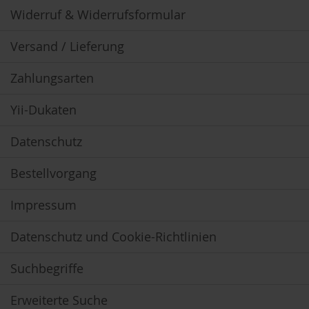
o
Widerruf & Widerrufsformular
s
ä
Versand / Lieferung
u
r
e
Zahlungsarten
n
Yii-Dukaten
B
I
O
Datenschutz
N
a
h
Bestellvorgang
r
u
Impressum
n
g
s
Datenschutz und Cookie-Richtlinien
e
r
Suchbegriffe
g
ä
n
Erweiterte Suche
z