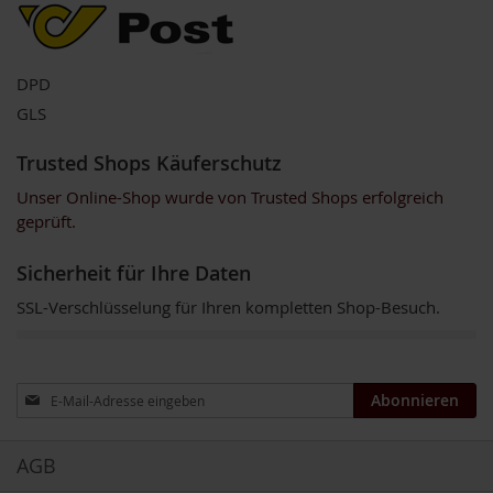
u
p
i
n
DPD
o
G
GLS
e
t
Trusted Shops Käuferschutz
r
e
Unser Online-Shop wurde von Trusted Shops erfolgreich
i
geprüft.
d
e
Sicherheit für Ihre Daten
k
a
SSL-Verschlüsselung für Ihren kompletten Shop-Besuch.
f
f
e
e
Anmeldung
Abonnieren
zum
A
Newsletter:
m
AGB
i
n