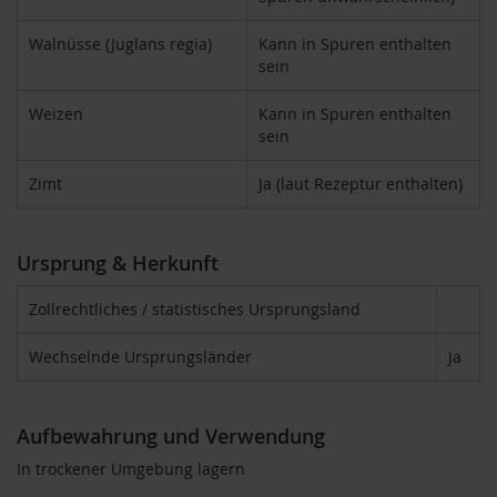
e
Walnüsse (Juglans regia)
Kann in Spuren enthalten
R
sein
o
s
Weizen
Kann in Spuren enthalten
e
sein
n
g
a
Zimt
Ja (laut Rezeptur enthalten)
r
t
e
n
Ursprung & Herkunft
S
Zollrechtliches / statistisches Ursprungsland
c
h
Wechselnde Ursprungsländer
Ja
n
i
t
z
Aufbewahrung und Verwendung
e
r
In trockener Umgebung lagern