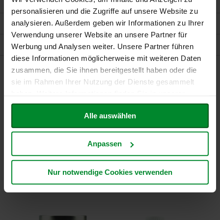
F
personalisieren und die Zugriffe auf unsere Website zu
o
analysieren. Außerdem geben wir Informationen zu Ihrer
Mehr Informationen
n
t
Verwendung unserer Website an unsere Partner für
a
Bewertungen
Werbung und Analysen weiter. Unsere Partner führen
i
diese Informationen möglicherweise mit weiteren Daten
n
e
zusammen, die Sie ihnen bereitgestellt haben oder die
sie im Rahmen Ihrer Nutzung der Dienste gesammelt
Verbraucherinformationen
G
haben. Weitere Informationen finden Sie in unserer
o
Außerhalb der Reichweite von Kindern aufbewahren.
Datenschutzerklärung
.
v
Die angegebene empfohlene tägliche Verzehrsmenge darf nicht
i
Alle auswählen
überschritten werden.
n
d
Nahrungsergänzungsmittel sind kein Ersatz für eine ausgewogene und
a
abwechslungsreiche Ernährung sowie eine gesunde Lebensweise.
Anpassen
Kühl und trocken lagern.
H
Entdecken Sie weitere Produkte aus unserem
e
Nur notwendige Cookies verwenden
i
Sortiment
r
l
e
r