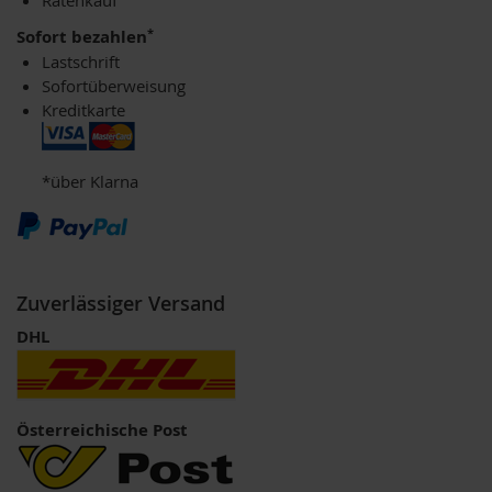
Ratenkauf
h
*
Sofort bezahlen
t
Lastschrift
M
Sofortüberweisung
o
Kreditkarte
r
g
e
n
*über Klarna
l
a
n
d
N
Zuverlässiger Versand
a
DHL
t
u
r
e
l
Österreichische Post
l
a