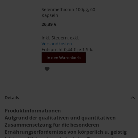
Selenmethionin 100µg, 60
B
Kapseln
e
n
26,39 €
e
c
Inkl. Steuern
,
exkl.
o
Versandkosten
s
Entspricht
0,44 €
je 1 Stk.
D
In den Warenkorb
a
v
ZUR
e
r
WUNSCHLISTE
t
HINZUFÜGEN
D
Details
r
.
Produktinformationen
E
Aufgrund der qualitativen und quantitativen
w
a
Zusammensetzung für die besonderen
l
Ernährungserfordernisse von körperlich u. geistig
d