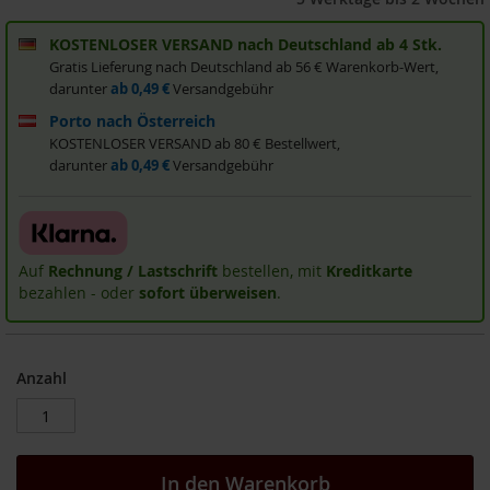
i
s
KOSTENLOSER VERSAND nach Deutschland ab 4 Stk.
2
Gratis Lieferung nach Deutschland ab 56 € Warenkorb-Wert,
0
darunter
ab 0,49 €
Versandgebühr
E
u
Porto nach Österreich
r
KOSTENLOSER VERSAND ab 80 € Bestellwert,
o
darunter
ab 0,49 €
Versandgebühr
Marken
A
l
Auf
Rechnung / Lastschrift
bestellen, mit
Kreditkarte
l
bezahlen - oder
sofort überweisen
.
o
s
A
Anzahl
r
c
h
e
In den Warenkorb
B