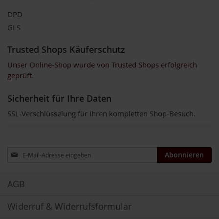
P
r
DPD
i
GLS
m
a
v
Trusted Shops Käuferschutz
e
Unser Online-Shop wurde von Trusted Shops erfolgreich
r
a
geprüft.
R
Sicherheit für Ihre Daten
a
p
SSL-Verschlüsselung für Ihren kompletten Shop-Besuch.
u
n
z
e
Anmeldung
l
Abonnieren
zum
Newsletter:
R
a
AGB
w
B
Widerruf & Widerrufsformular
i
t