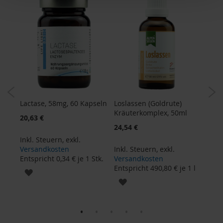
H
e
r
b
a
r
i
a
H
o
Lactase, 58mg, 60 Kapseln
Loslassen (Goldrute)
Vita
l
Kräuterkomplex, 50ml
Biof
20,63 €
l
Kap
24,54 €
e
30,8
Inkl. Steuern
,
exkl.
K
Versandkosten
Inkl. Steuern
,
exkl.
a
Entspricht
0,34 €
je 1 Stk.
Versandkosten
Inkl
f
 kg
Entspricht
490,80 €
je 1 l
Ver
ZUR
f
Ents
ZUR
a
WUNSCHLISTE
W
WUNSCHLISTE
i
HINZUFÜGEN
l
HINZUFÜGEN
d