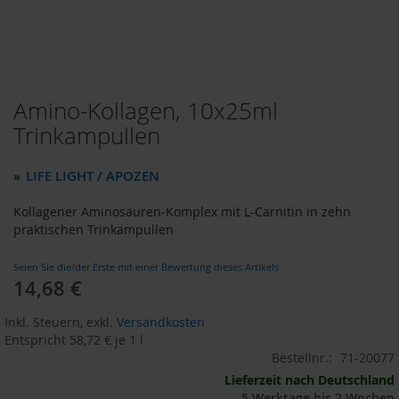
o
d
u
k
t
e
Amino-Kollagen, 10x25ml
Zum
b
i
Anfang
Trinkampullen
s
der
1
Bildergalerie
0
LIFE LIGHT / APOZEN
»
springen
E
u
Kollagener Aminosäuren-Komplex mit L-Carnitin in zehn
r
praktischen Trinkampullen
o
Seien Sie die/der Erste mit einer Bewertung dieses Artikels
P
14,68 €
r
o
d
Inkl. Steuern
,
exkl.
Versandkosten
u
Entspricht
58,72 €
je 1 l
k
Bestellnr.:
71-20077
t
Lieferzeit nach Deutschland
e
5 Werktage bis 2 Wochen
b