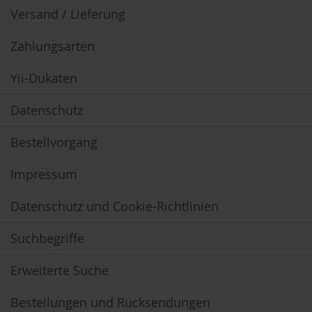
e
Versand / Lieferung
R
Zahlungsarten
o
s
e
Yii-Dukaten
n
g
Datenschutz
a
r
t
Bestellvorgang
e
n
Impressum
S
c
Datenschutz und Cookie-Richtlinien
h
n
Suchbegriffe
i
t
z
Erweiterte Suche
e
r
Bestellungen und Rücksendungen