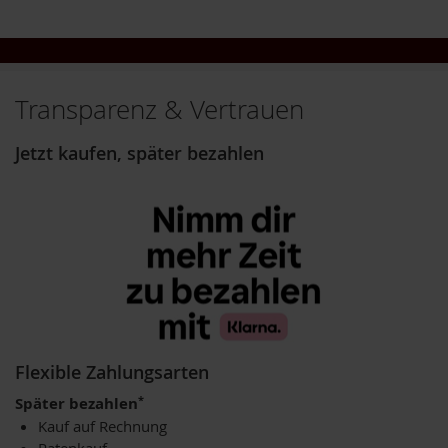
k
a
f
f
e
e
Transparenz & Vertrauen
L
Jetzt kaufen, später bezahlen
e
b
e
n
s
b
a
u
m
L
i
Flexible Zahlungsarten
f
e
*
Später bezahlen
L
Kauf auf Rechnung
i
g