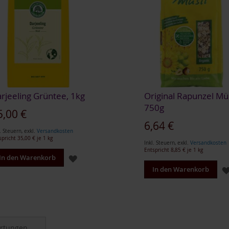
rjeeling Grüntee, 1kg
Original Rapunzel Müs
750g
5,00 €
6,64 €
. Steuern
,
exkl.
Versandkosten
spricht
35,00 €
je 1 kg
Inkl. Steuern
,
exkl.
Versandkosten
Entspricht
8,85 €
je 1 kg
ZUR
In den Warenkorb
In den Warenkorb
WUNSCHLISTE
HINZUFÜGEN
rtungen