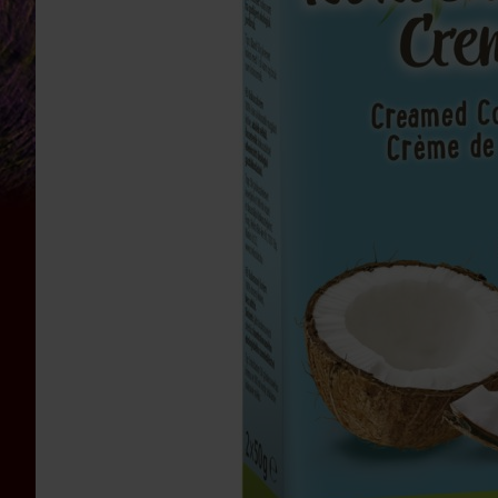
Bauckhof
Beltane
Benecos
Davert
Dr.
Ewald
Töth
Eden
/
Würzl
Farfalla
Fontaine
Govinda
Heirler
Herbaria
Holle