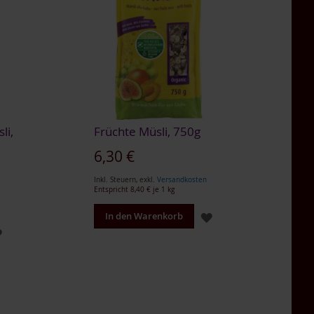
li,
Früchte Müsli, 750g
6,30 €
Inkl. Steuern
,
exkl.
Versandkosten
Entspricht
8,40 €
je 1 kg
ZUR
In den Warenkorb
ZUR
WUNSCHLISTE
WUNSCHLISTE
HINZUFÜGEN
HINZUFÜGEN