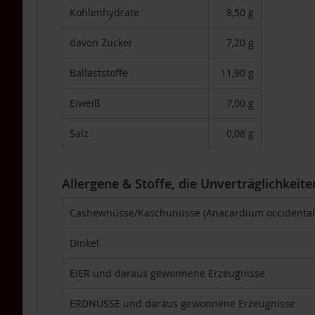
Packs
Kohlenhydrate
8,50 g
4er-
Packs
davon Zucker
7,20 g
6er-
Ballaststoffe
11,90 g
Packs
TAKEme
Eiweiß
7,00 g
Glücksnahrung
Mandarine-
Salz
0,08 g
Apfel
TAKEme
Glücksnahrung
Allergene & Stoffe, die Unverträglichkeit
BIO
Kakao-
Cashewnüsse/Kaschunüsse (Anacardium occidental
Banane
TAKEme
Dinkel
Plus
EIER und daraus gewonnene Erzeugnisse
TAKEme
Omega-
3
ERDNÜSSE und daraus gewonnene Erzeugnisse