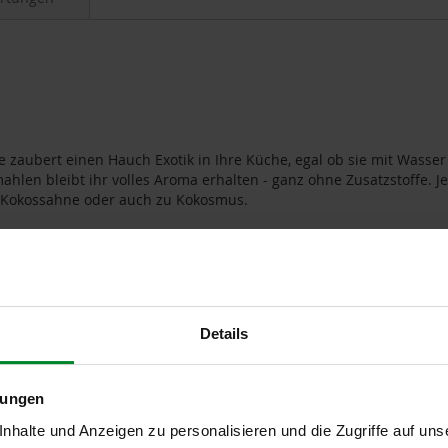
zaubert einen Hauch Exotik in Ihre Küche, egal ob sie mit Wasse
ahlen bleibt ihr volles Aroma erhalten - ganz ohne Zusatzstoffe. 
nd Kokossahne oder auch zu Kokosmus.
Details
r Erzeugung
lungen
halte und Anzeigen zu personalisieren und die Zugriffe auf uns