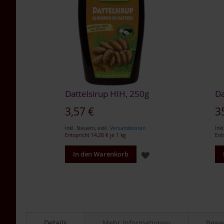
Tea
Nahrungsergänzung
Multipacks
Dr.
Töth
Life
Light
TAKEme
Dattelsirup HIH, 250g
Da
/
Naturella
3,57 €
3
Lupino
Inkl. Steuern
,
exkl.
Versandkosten
Inkl
Getreidekaffee
Entspricht
14,28 €
je 1 kg
Ent
Aminosäuren
ZUR
In den Warenkorb
BIO
WUNSCHLISTE
Nahrungsergänzung
Enzyme
HINZUFÜGEN
Für
Kinder
Details
Mehr Informationen
Bewe