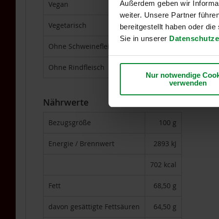
Außerdem geben wir Informat
Kräuterdestillate
Vegan
Ja
weiter. Unsere Partner führe
Sonnengrün
Vegetarisch
Ja
bereitgestellt haben oder di
Spezielle
Sie in unserer
Datenschutze
Nahrungsergänzung
Ohne Schweinefleisch
Ja
Sport-
Ohne Rindfleisch
Ja
Nahrungsergänzung
Nur notwendige Cook
TAKEme
verwenden
TAKEme
Nährwerte
Glücksnahrung
Basen-
Grün
Bezugsgröße
100 g
TAKEme
Energie / Brennwert
2893 kJ
Nahrungsergänzungen
TAKEme
702 kcal
Vitamin
B12
Fett
68,50 g
-
Kautabletten
davon gesättigte Fettsäuren
64,50 g
2er-