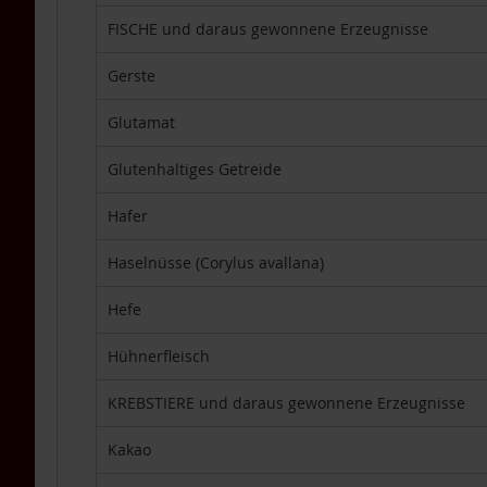
DHA
FISCHE und daraus gewonnene Erzeugnisse
TCM-
Produkte
Gerste
Vitamine
Lebensmittel
Glutamat
Einzelpackungen
Glutenhaltiges Getreide
Aufstriche
Backen
Hafer
Brot
Haselnüsse (Corylus avallana)
Babynahrung
/
Hefe
Säuglingsnahrung
Fette,
Hühnerfleisch
Öle
KREBSTIERE und daraus gewonnene Erzeugnisse
Getränke
&
Getränkepulver
Kakao
Getreide