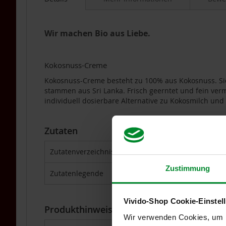
Für
Vegetarier
/
Wir machen Bio aus Liebe.
Veganer
Grüne
Smoothies
Kokosnuss-Creme
Kombinationsprodukte
Kokosnuss-Creme besteht zu 100% aus Kokosnuss. Sie 
Licht-
stammen aus Sri Lanka. Frisch geerntet und fein verm
Quanten-
individuell dosierbare Alternative zu Kokosmilch u
Produkte
Mikroalgen
Zutaten
Mineralien
und
Zutatenverzeichnis
Kokosnuss*(100,00%)
Spurenelemente
Zustimmung
Zutatenlegende
*aus kontrolliert ökologische
Omega
3
DHA/EPA
Vivido-Shop Cookie-Einstel
Produkthinweise
Pflanzenextrakte
Wir verwenden Cookies, um In
&