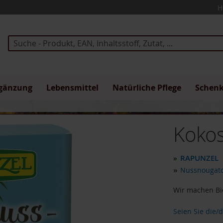
H
Suche
gänzung
Lebensmittel
Natürliche Pflege
Schen
Koko
RAPUNZEL
»
»
Nussnougatc
Wir machen Bio
Seien Sie die/