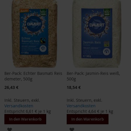
S
HINZUFÜGEN
o
HINZUFÜGEN
n
n
e
n
t
o
r
W
e
r
z
8er-Pack: Echter Basmati Reis
8er-Pack: Jasmin-Reis weiß,
demeter, 500g
500g
Y
o
26,43 €
18,54 €
g
i
Inkl. Steuern
,
exkl.
Inkl. Steuern
,
exkl.
T
Versandkosten
Versandkosten
e
Entspricht
6,61 €
je 1 kg
Entspricht
4,64 €
je 1 kg
a
In den Warenkorb
In den Warenkorb
Nahrungsergänzung
ZUR
ZUR