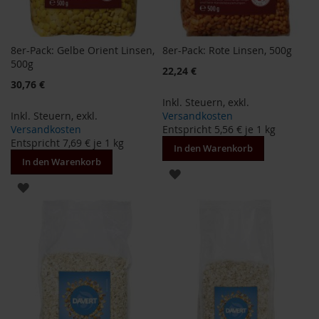
H
e
r
8er-Pack: Gelbe Orient Linsen,
8er-Pack: Rote Linsen, 500g
b
500g
a
22,24 €
r
Sonderangebot
30,76 €
i
Inkl. Steuern
,
exkl.
a
Inkl. Steuern
,
exkl.
Versandkosten
Versandkosten
Entspricht
5,56 €
je 1 kg
H
Entspricht
7,69 €
je 1 kg
o
In den Warenkorb
l
In den Warenkorb
l
ZUR
e
ZUR
WUNSCHLISTE
WUNSCHLISTE
K
HINZUFÜGEN
a
HINZUFÜGEN
f
f
a
W
i
l
d