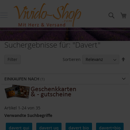
Direkt
Produkte
zum
bis
Suche
M
Inhalt
20
Euro
P
r
Suchergebnisse für: "Davert"
o
d
u
In
Sortieren
Filter
k
ab
t
Re
e
b
EINKAUFEN NACH
i
s
5
E
u
r
Artikel
1
-
24
von
35
o
Verwandte Suchbegriffe
P
davert qui
davert uq
davert bio
davert+bio
r