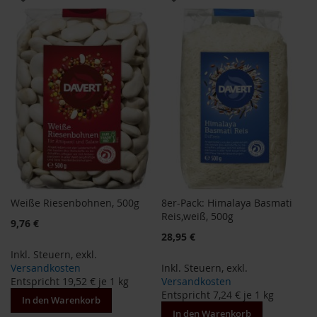
M
WUNSCHLISTE
WUNSCHLISTE
u
l
HINZUFÜGEN
HINZUFÜGEN
t
i
p
a
c
k
s
D
r
.
T
Weiße Riesenbohnen, 500g
8er-Pack: Himalaya Basmati
ö
Reis,weiß, 500g
t
9,76 €
h
Sonderangebot
28,95 €
Inkl. Steuern
,
exkl.
L
Versandkosten
Inkl. Steuern
,
exkl.
i
Entspricht
19,52 €
je 1 kg
Versandkosten
f
Entspricht
7,24 €
je 1 kg
In den Warenkorb
e
In den Warenkorb
L