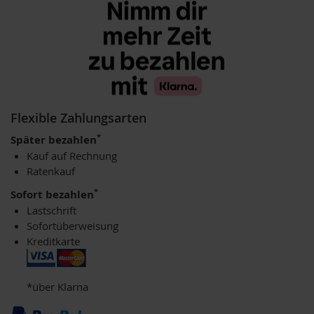
u
p
i
n
o
G
e
t
r
Flexible Zahlungsarten
e
*
i
Später bezahlen
d
Kauf auf Rechnung
e
Ratenkauf
k
a
*
Sofort bezahlen
f
Lastschrift
f
Sofortüberweisung
e
Kreditkarte
e
A
m
*über Klarna
i
n