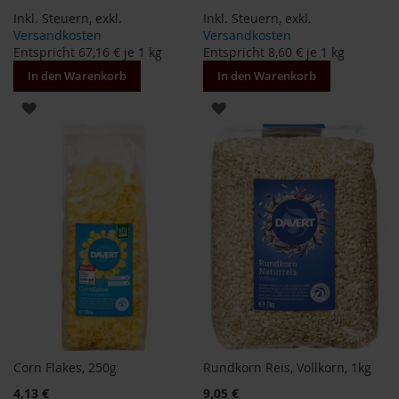
i
Inkl. Steuern
,
exkl.
Inkl. Steuern
,
exkl.
s
Versandkosten
Versandkosten
2
Entspricht
67,16 €
je 1 kg
Entspricht
8,60 €
je 1 kg
0
In den Warenkorb
In den Warenkorb
E
u
ZUR
ZUR
r
o
WUNSCHLISTE
WUNSCHLISTE
Marken
HINZUFÜGEN
HINZUFÜGEN
A
l
l
o
s
A
r
c
h
e
Corn Flakes, 250g
Rundkorn Reis, Vollkorn, 1kg
B
4,13 €
9,05 €