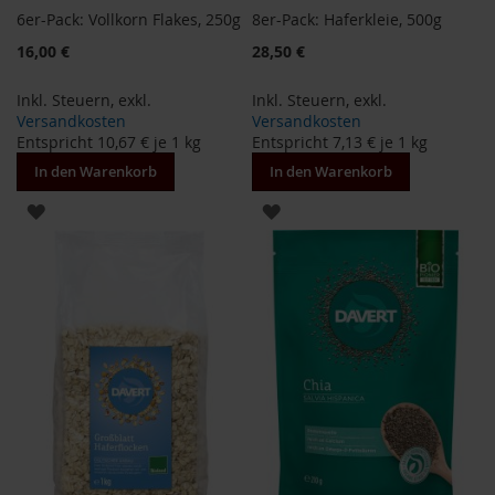
T
6er-Pack: Vollkorn Flakes, 250g
8er-Pack: Haferkleie, 500g
ö
t
Sonderangebot
16,00 €
28,50 €
h
Inkl. Steuern
,
exkl.
Inkl. Steuern
,
exkl.
E
Versandkosten
Versandkosten
d
Entspricht
10,67 €
je 1 kg
Entspricht
7,13 €
je 1 kg
e
n
In den Warenkorb
In den Warenkorb
/
W
ZUR
ZUR
ü
WUNSCHLISTE
WUNSCHLISTE
r
z
HINZUFÜGEN
HINZUFÜGEN
l
F
a
r
f
a
l
l
a