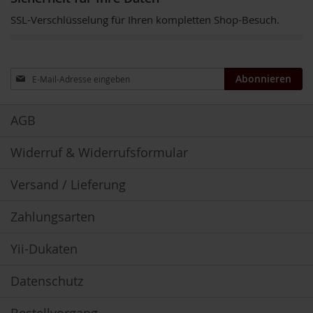
u
SSL-Verschlüsselung für Ihren kompletten Shop-Besuch.
n
g
E
Anmeldung
n
Abonnieren
z
zum
y
Newsletter:
m
AGB
e
Widerruf & Widerrufsformular
F
ü
r
Versand / Lieferung
K
i
n
Zahlungsarten
d
e
Yii-Dukaten
r
F
Datenschutz
ü
r