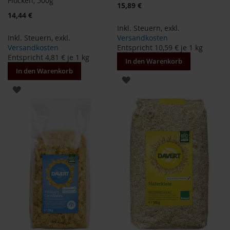
Flocken, 500g
15,89 €
14,44 €
B
Inkl. Steuern
,
exkl.
e
n
Inkl. Steuern
,
exkl.
Versandkosten
e
Versandkosten
Entspricht
10,59 €
je 1 kg
c
Entspricht
4,81 €
je 1 kg
In den Warenkorb
o
In den Warenkorb
s
ZUR
ZUR
D
WUNSCHLISTE
a
WUNSCHLISTE
v
HINZUFÜGEN
e
HINZUFÜGEN
r
t
D
r
.
E
w
a
l
d