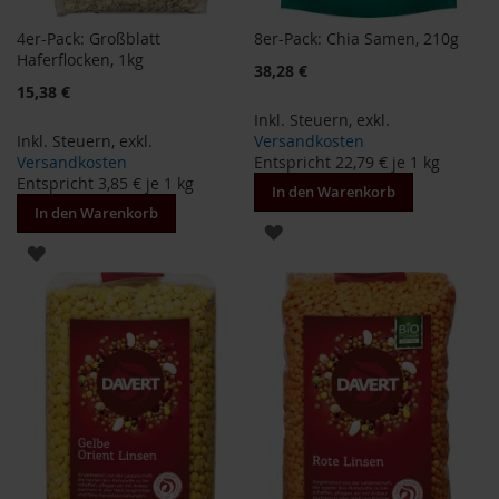
F
o
4er-Pack: Großblatt
8er-Pack: Chia Samen, 210g
n
Haferflocken, 1kg
Sonderangebot
38,28 €
t
Sonderangebot
15,38 €
a
i
Inkl. Steuern
,
exkl.
n
Inkl. Steuern
,
exkl.
Versandkosten
e
Versandkosten
Entspricht
22,79 €
je 1 kg
Entspricht
3,85 €
je 1 kg
In den Warenkorb
G
In den Warenkorb
o
ZUR
v
ZUR
i
WUNSCHLISTE
n
WUNSCHLISTE
d
HINZUFÜGEN
a
HINZUFÜGEN
H
e
i
r
l
e
r