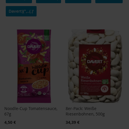
o
d
Davert)(",..(.)'
u
k
t
e
b
i
s
1
0
E
u
r
o
P
r
o
d
u
Noodle-Cup Tomatensauce,
8er-Pack: Weiße
k
67g
Riesenbohnen, 500g
t
4,50 €
34,39 €
e
b