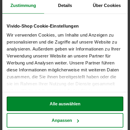
h
Zustimmung
Details
Über Cookies
t
M
Vivido-Shop Cookie-Einstellungen
o
r
Wir verwenden Cookies, um Inhalte und Anzeigen zu
g
8er-Pack: Pearl Couscous,
8er-Pack: Nackthafer, 1kg
personalisieren und die Zugriffe auf unsere Website zu
e
200g
n
analysieren. Außerdem geben wir Informationen zu Ihrer
31,81 €
l
17,98 €
Verwendung unserer Website an unsere Partner für
a
Inkl. Steuern
,
exkl.
Werbung und Analysen weiter. Unsere Partner führen
n
Inkl. Steuern
,
exkl.
Versandkosten
d
diese Informationen möglicherweise mit weiteren Daten
Versandkosten
Entspricht
3,98 €
je 1 kg
zusammen, die Sie ihnen bereitgestellt haben oder die
Entspricht
11,24 €
je 1 kg
N
In den Warenkorb
sie im Rahmen Ihrer Nutzung der Dienste gesammelt
a
In den Warenkorb
t
haben. Weitere Informationen finden Sie in unserer
ZUR
u
ZUR
Datenschutzerklärung
.
r
WUNSCHLISTE
Alle auswählen
e
WUNSCHLISTE
l
HINZUFÜGEN
l
HINZUFÜGEN
Anpassen
a