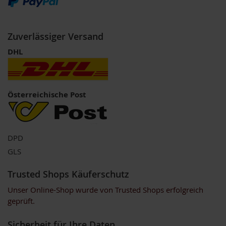
o
s
ä
u
Zuverlässiger Versand
r
e
DHL
n
B
I
Österreichische Post
O
N
a
h
r
DPD
u
GLS
n
g
s
Trusted Shops Käuferschutz
e
r
Unser Online-Shop wurde von Trusted Shops erfolgreich
g
geprüft.
ä
n
Sicherheit für Ihre Daten
z