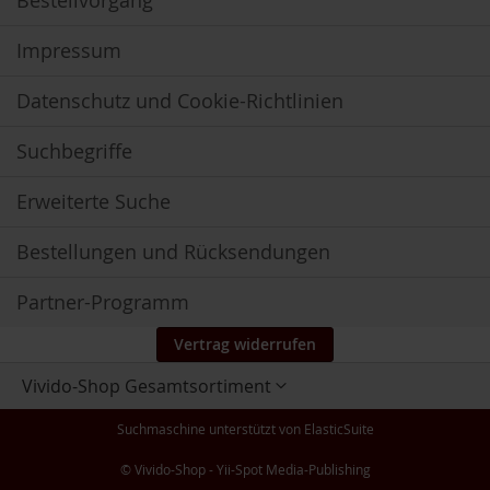
Bestellvorgang
V
e
g
Impressum
e
t
Datenschutz und Cookie-Richtlinien
a
r
i
Suchbegriffe
e
r
Erweiterte Suche
/
V
e
Bestellungen und Rücksendungen
g
a
Partner-Programm
n
e
r
Vertrag widerrufen
Store
G
Vivido-Shop Gesamtsortiment
auswählen
r
ü
Suchmaschine unterstützt von
ElasticSuite
n
e
© Vivido-Shop - Yii-Spot Media-Publishing
S