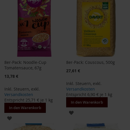
e
R
o
s
e
n
g
a
r
t
e
8er-Pack: Noodle-Cup
8er-Pack: Couscous, 500g
n
Tomatensauce, 67g
27,61 €
13,78 €
S
c
Inkl. Steuern
,
exkl.
h
Inkl. Steuern
,
exkl.
Versandkosten
n
Versandkosten
Entspricht
6,90 €
je 1 kg
i
Entspricht
25,71 €
je 1 kg
In den Warenkorb
t
In den Warenkorb
z
ZUR
e
ZUR
r
WUNSCHLISTE
WUNSCHLISTE