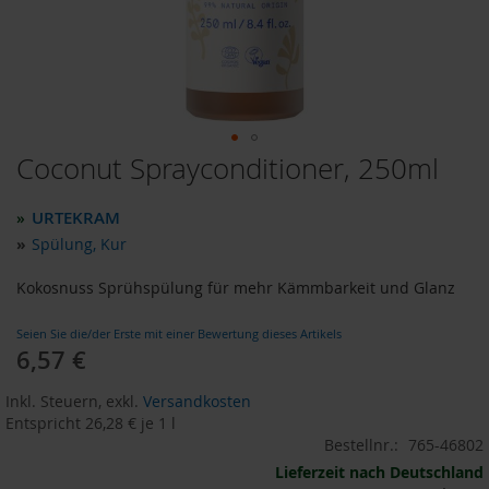
o
d
u
k
t
e
b
i
Coconut Sprayconditioner, 250ml
Zum
s
Anfang
1
der
0
URTEKRAM
»
Bildergalerie
E
»
Spülung, Kur
u
springen
r
Kokosnuss Sprühspülung für mehr Kämmbarkeit und Glanz
o
P
Seien Sie die/der Erste mit einer Bewertung dieses Artikels
r
6,57 €
Sonderangebot
o
d
Inkl. Steuern
,
exkl.
Versandkosten
u
Entspricht
26,28 €
je 1 l
k
Bestellnr.:
765-46802
t
e
Lieferzeit nach Deutschland
b