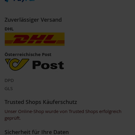
k
a
f
Zuverlässiger Versand
f
e
DHL
e
L
e
b
Österreichische Post
e
n
s
b
a
DPD
u
GLS
m
Trusted Shops Käuferschutz
L
i
Unser Online-Shop wurde von Trusted Shops erfolgreich
f
geprüft.
e
L
i
Sicherheit für Ihre Daten
g