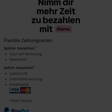
H
e
r
b
a
r
i
a
Flexible Zahlungsarten
H
*
Später bezahlen
o
Kauf auf Rechnung
l
Ratenkauf
l
e
*
Sofort bezahlen
Lastschrift
K
Sofortüberweisung
a
f
Kreditkarte
f
a
W
*über Klarna
i
l
d