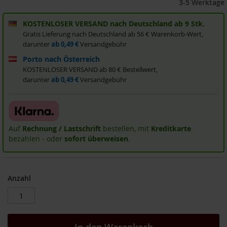
3-5 Werktage
i
s
KOSTENLOSER VERSAND nach Deutschland ab 9 Stk.
2
Gratis Lieferung nach Deutschland ab 56 € Warenkorb-Wert,
0
darunter
ab 0,49 €
Versandgebühr
E
u
Porto nach Österreich
r
KOSTENLOSER VERSAND ab 80 € Bestellwert,
o
darunter
ab 0,49 €
Versandgebühr
Marken
A
l
Auf
Rechnung / Lastschrift
bestellen, mit
Kreditkarte
l
bezahlen - oder
sofort überweisen
.
o
s
A
r
Anzahl
c
h
e
B