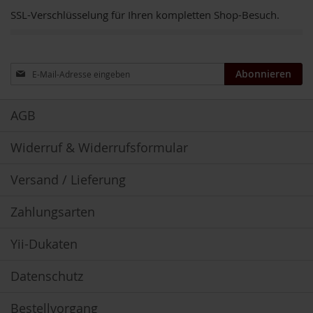
h
SSL-Verschlüsselung für Ihren kompletten Shop-Besuch.
t
M
o
Anmeldung
Abonnieren
r
zum
g
Newsletter:
e
AGB
n
l
a
Widerruf & Widerrufsformular
n
d
Versand / Lieferung
N
a
Zahlungsarten
t
u
r
Yii-Dukaten
e
l
Datenschutz
l
a
Bestellvorgang