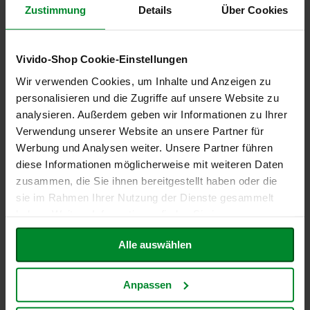
T
Zustimmung
Details
Über Cookies
ö
t
Ursprung & Herkunft
h
Vivido-Shop Cookie-Einstellungen
Zollrechtliches / statistisches Ursprungsland
E
d
Wir verwenden Cookies, um Inhalte und Anzeigen zu
Wechselnde Ursprungsländer
Nein
e
personalisieren und die Zugriffe auf unsere Website zu
n
analysieren. Außerdem geben wir Informationen zu Ihrer
/
W
Verwendung unserer Website an unsere Partner für
Produktinverkehrbringer
ü
Werbung und Analysen weiter. Unsere Partner führen
r
diese Informationen möglicherweise mit weiteren Daten
z
Name
Midsona Deutschland GmbH
l
zusammen, die Sie ihnen bereitgestellt haben oder die
sie im Rahmen Ihrer Nutzung der Dienste gesammelt
Straße
Zur Davert 7
F
haben. Weitere Informationen finden Sie in unserer
a
Ort
59387 Ascheberg
Datenschutzerklärung
.
r
f
Alle auswählen
a
Land
l
l
Anpassen
Urheberrecht / Copyright
a