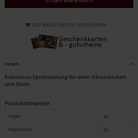
In den Warenkorb
a
r
n
h
ZUR WUNSCHLISTE HINZUFÜGEN
o
u
s
e
B
a
Details
u
c
k
Kokosnuss Sprühspülung für mehr Kämmbarkeit
h
und Glanz
o
f
Produkthinweise
B
e
l
Vegan
Ja
t
a
Vegetarisch
Ja
n
e