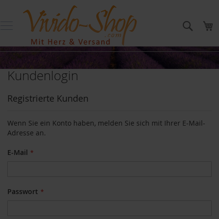
Direkt
Produkte
zum
bis
Suche
M
Inhalt
20
Euro
P
r
Kundenlogin
o
d
u
Registrierte Kunden
k
t
e
Wenn Sie ein Konto haben, melden Sie sich mit Ihrer E-Mail-
b
Adresse an.
i
s
E-Mail
5
E
u
r
o
Passwort
P
r