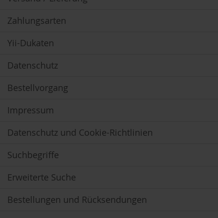
T
ö
Zahlungsarten
t
h
Yii-Dukaten
E
d
Datenschutz
e
n
/
Bestellvorgang
W
ü
Impressum
r
z
l
Datenschutz und Cookie-Richtlinien
F
Suchbegriffe
a
r
f
Erweiterte Suche
a
l
l
Bestellungen und Rücksendungen
a