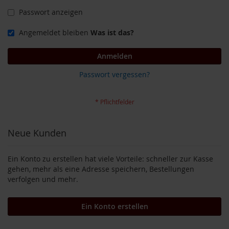
o
Passwort anzeigen
d
u
Angemeldet bleiben
Was ist das?
k
t
e
Anmelden
b
i
Passwort vergessen?
s
1
0
E
u
r
Neue Kunden
o
P
Ein Konto zu erstellen hat viele Vorteile: schneller zur Kasse
r
gehen, mehr als eine Adresse speichern, Bestellungen
o
verfolgen und mehr.
d
u
k
Ein Konto erstellen
t
e
b