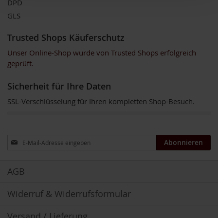
DPD
GLS
B
e
n
Trusted Shops Käuferschutz
e
Unser Online-Shop wurde von Trusted Shops erfolgreich
c
o
geprüft.
s
Sicherheit für Ihre Daten
D
a
SSL-Verschlüsselung für Ihren kompletten Shop-Besuch.
v
e
r
t
Anmeldung
Abonnieren
zum
D
Newsletter:
r
.
AGB
E
w
Widerruf & Widerrufsformular
a
l
d
Versand / Lieferung