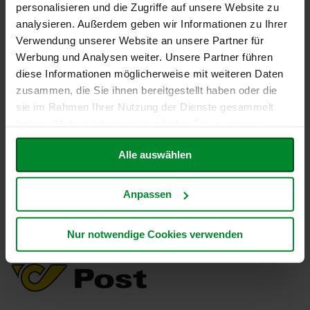
*
Sofort bezahlen
personalisieren und die Zugriffe auf unsere Website zu
a
r
Lastschrift
analysieren. Außerdem geben wir Informationen zu Ihrer
n
Sofortüberweisung
Verwendung unserer Website an unsere Partner für
h
Kreditkarte
Werbung und Analysen weiter. Unsere Partner führen
o
u
diese Informationen möglicherweise mit weiteren Daten
s
zusammen, die Sie ihnen bereitgestellt haben oder die
e
*über Klarna
sie im Rahmen Ihrer Nutzung der Dienste gesammelt
B
haben. Weitere Informationen finden Sie in unserer
a
Datenschutzerklärung
.
u
Alle auswählen
c
k
Zuverlässiger Versand
h
Anpassen
DHL
o
f
Nur notwendige Cookies verwenden
B
e
Österreichische Post
l
t
a
n
e