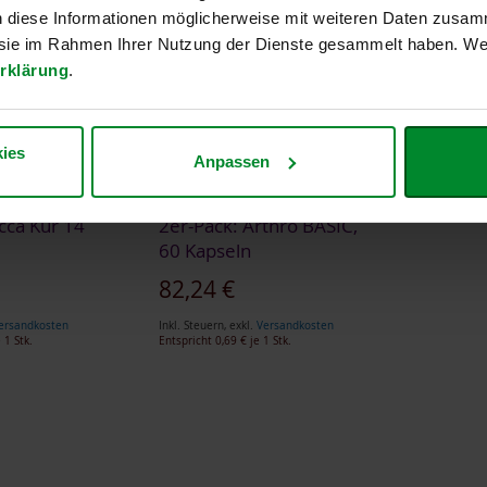
n diese Informationen möglicherweise mit weiteren Daten zusam
e sie im Rahmen Ihrer Nutzung der Dienste gesammelt haben. Wei
rklärung
.
ies
Anpassen
cca Kur 14
2er-Pack: Arthro BASIC,
60 Kapseln
82,24 €
ersandkosten
Inkl. Steuern
,
exkl.
Versandkosten
 1 Stk.
Entspricht
0,69 €
je 1 Stk.