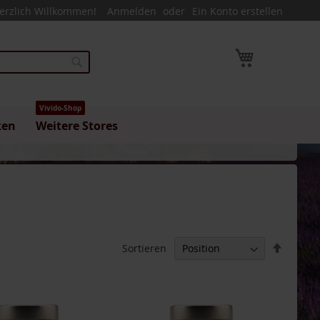
erzlich Willkommen!
Anmelden
Ein Konto erstellen
Mein Warenk
Suche
Vivido-Shop
ken
Weitere Stores
In
Sortieren
absteig
Reihenf