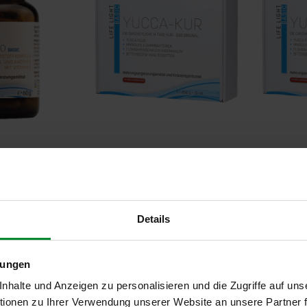
thro BASIC,
Yucca Kur 14 Tage
8er-Pac
Tage
40,94 €
349,2
Inkl. Steuern
,
exkl.
Versandkosten
Entspricht
40,94 €
je 1 Stk.
ersandkosten
Inkl. Steuer
Details
1 Stk.
Entspricht
4
lungen
halte und Anzeigen zu personalisieren und die Zugriffe auf uns
ionen zu Ihrer Verwendung unserer Website an unsere Partner