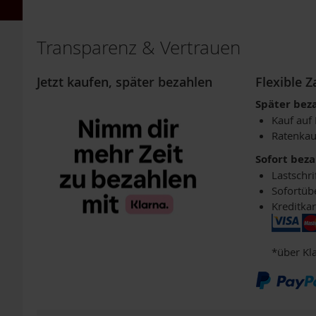
HINZUFÜGEN
HINZUFÜGEN
Für
Vegetarier
/
Transparenz & Vertrauen
Veganer
Grüne
Jetzt kaufen, später bezahlen
Flexible 
Smoothies
Später bez
Kombinationsprodukte
Kauf auf
Licht-
Ratenkau
Quanten-
Produkte
Sofort bez
Mikroalgen
Lastschri
Sofortüb
Mineralien
Kreditkar
und
Spurenelemente
Omega
*über Kl
3
DHA/EPA
Pflanzenextrakte
&