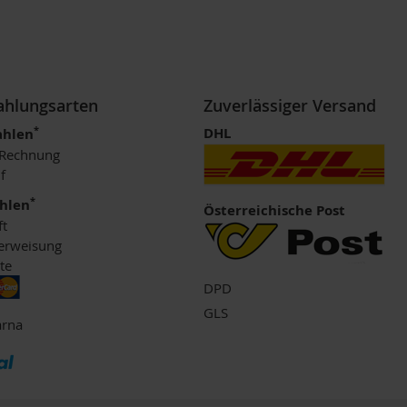
Zahlungsarten
Zuverlässiger Versand
*
DHL
ahlen
 Rechnung
f
*
ahlen
Österreichische Post
ft
erweisung
te
DPD
GLS
arna