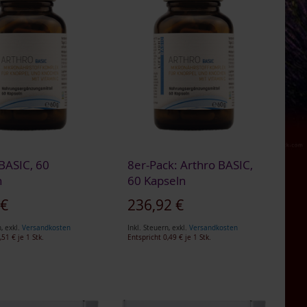
BASIC, 60
8er-Pack: Arthro BASIC,
n
60 Kapseln
 €
236,92 €
n
,
exkl.
Versandkosten
Inkl. Steuern
,
exkl.
Versandkosten
,51 €
je 1 Stk.
Entspricht
0,49 €
je 1 Stk.