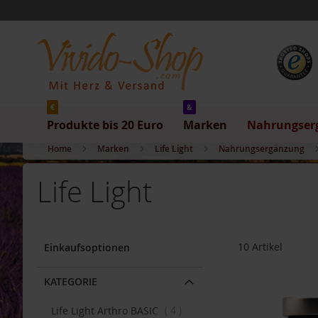
Produkte
Direkt
bis
zum
20
Inhalt
Euro
Produkte
bis
5
Euro
€
&
Produkte bis 20 Euro
Marken
Nahrungser
Produkte
bis
Home
Marken
Life Light
Nahrungsergänzung
10
Euro
Life Light
Produkte
bis
20
Euro
10
Artikel
Einkaufsoptionen
Marken
Allos
KATEGORIE
Arche
Artikel
Life Light Arthro BASIC
4
Barnhouse