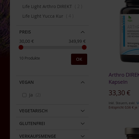
Artikel
Bauckhof
Life Light Arthro DIREKT
2
Beltane
Artikel
Life Light Yucca Kur
4
Benecos
PREIS
Davert
30,00 €
349,99 €
Dr.
Ewald
Töth
10 Produkte
OK
Eden
/
Arthro DIREK
Würzl
Kapseln
VEGAN
Farfalla
33,30 €
Ja
2
Fontaine
Inkl. Steuern
,
exkl.
V
Govinda
Entspricht
0,56 €
je 
VEGETARISCH
In den Warenkorb
Heirler
In den Warenkorb
In den Warenkorb
In den Warenkorb
GLUTENFREI
Herbaria
ZUR
ZUR
ZUR
ZUR
Holle
VERKAUFSMENGE
WUNSCHLISTE