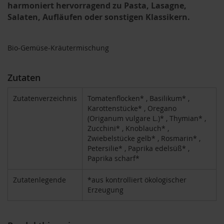
T
harmoniert hervorragend zu Pasta, Lasagne,
ö
Salaten, Aufläufen oder sonstigen Klassikern.
t
h
Bio-Gemüse-Kräutermischung
E
d
e
Zutaten
n
/
W
Zutatenverzeichnis
Tomatenflocken* , Basilikum* ,
ü
Karottenstücke* , Oregano
r
(Origanum vulgare L.)* , Thymian* ,
z
Zucchini* , Knoblauch* ,
l
Zwiebelstücke gelb* , Rosmarin* ,
Petersilie* , Paprika edelsüß* ,
F
Paprika scharf*
a
r
f
Zutatenlegende
*aus kontrolliert ökologischer
a
Erzeugung
l
l
a