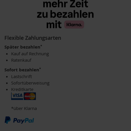
V
e
g
e
t
a
r
Flexible Zahlungsarten
i
e
*
Später bezahlen
r
Kauf auf Rechnung
/
V
Ratenkauf
e
*
Sofort bezahlen
g
a
Lastschrift
n
Sofortüberweisung
e
Kreditkarte
r
G
r
*über Klarna
ü
n
e
S