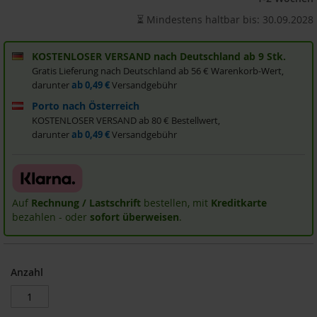
i
⏳ Mindestens haltbar bis: 30.09.2028
s
2
0
KOSTENLOSER VERSAND nach Deutschland ab 9 Stk.
E
Gratis Lieferung nach Deutschland ab 56 € Warenkorb-Wert,
u
darunter
ab 0,49 €
Versandgebühr
r
o
Porto nach Österreich
KOSTENLOSER VERSAND ab 80 € Bestellwert,
Marken
darunter
ab 0,49 €
Versandgebühr
A
l
l
o
Auf
Rechnung / Lastschrift
bestellen, mit
Kreditkarte
s
bezahlen - oder
sofort überweisen
.
A
r
c
Anzahl
h
e
B