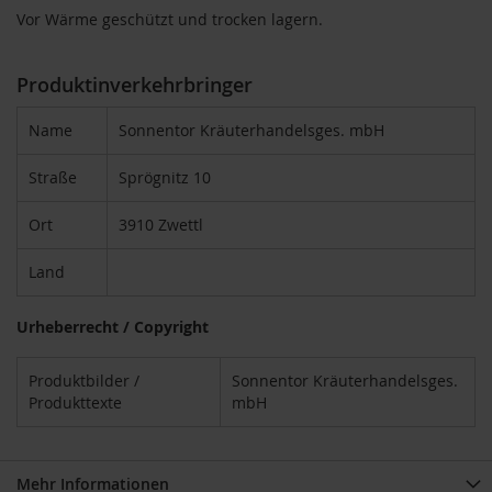
u
Vor Wärme geschützt und trocken lagern.
p
i
n
Produktinverkehrbringer
o
G
Name
Sonnentor Kräuterhandelsges. mbH
e
t
r
Straße
Sprögnitz 10
e
i
Ort
3910 Zwettl
d
e
Land
k
a
f
Urheberrecht / Copyright
f
e
Produktbilder /
Sonnentor Kräuterhandelsges.
e
Produkttexte
mbH
A
m
i
Mehr Informationen
n