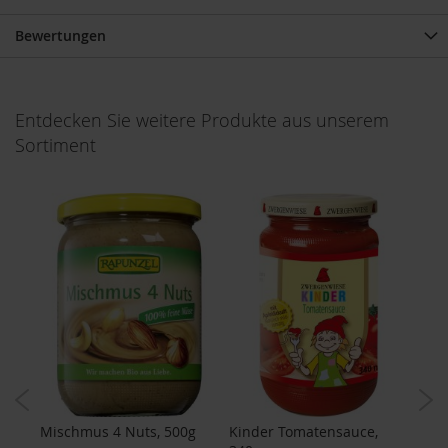
o
s
Bewertungen
ä
u
r
e
Entdecken Sie weitere Produkte aus unserem
n
Sortiment
B
I
O
N
a
h
r
u
n
g
s
e
r
g
ä
n
er,
Mischmus 4 Nuts, 500g
Kinder Tomatensauce,
Samb
z