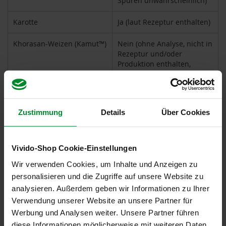
Spuren unwahrscheinlich)
P
r
i
Karotte
Ja (laut Rezeptur enthalten)
m
a
Khorasan-Weizen (Kamut™)
Nein (ohne Analyse, nicht in
v
Rezeptur und/oder
e
Produktion enthalten,
r
Spuren unwahrscheinlich)
a
R
LUPINEN und daraus
Nein (ohne Analyse, nicht in
a
gewonnene Erzeugnisse
Rezeptur und/oder
Zustimmung
Details
Über Cookies
p
Produktion enthalten,
u
Spuren unwahrscheinlich)
n
z
Lactose
Nein (ohne Analyse, nicht in
Vivido-Shop Cookie-Einstellungen
e
Rezeptur und/oder
l
Wir verwenden Cookies, um Inhalte und Anzeigen zu
Produktion enthalten,
personalisieren und die Zugriffe auf unsere Website zu
Spuren unwahrscheinlich)
R
a
analysieren. Außerdem geben wir Informationen zu Ihrer
w
MILCH und daraus
Nein (ohne Analyse, nicht in
Verwendung unserer Website an unsere Partner für
B
gewonnene Erzeugnisse
Rezeptur und/oder
Werbung und Analysen weiter. Unsere Partner führen
i
Produktion enthalten,
t
diese Informationen möglicherweise mit weiteren Daten