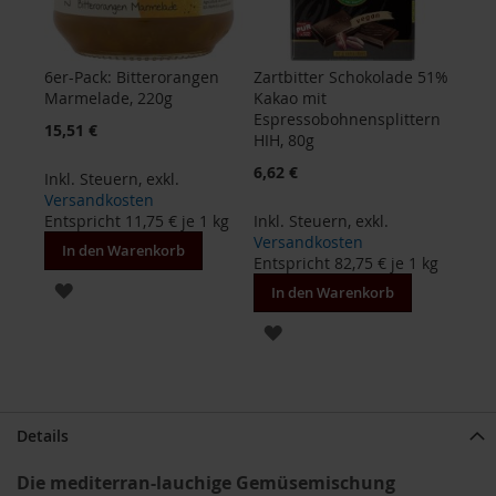
B
e
6er-Pack: Bitterorangen
Zartbitter Schokolade 51%
n
Marmelade, 220g
Kakao mit
e
Espressobohnensplittern
c
15,51 €
HIH, 80g
o
s
6,62 €
Inkl. Steuern
,
exkl.
Versandkosten
D
Entspricht
11,75 €
je 1 kg
Inkl. Steuern
,
exkl.
a
Versandkosten
v
In den Warenkorb
Entspricht
82,75 €
je 1 kg
e
r
ZUR
In den Warenkorb
t
WUNSCHLISTE
ZUR
D
r
HINZUFÜGEN
WUNSCHLISTE
.
E
HINZUFÜGEN
w
Details
a
l
Die mediterran-lauchige Gemüsemischung
d