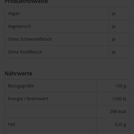
Produkthinweise
F
o
Vegan
Ja
n
t
a
Vegetarisch
Ja
i
n
Ohne Schweinefleisch
Ja
e
Ohne Rindfleisch
Ja
G
o
v
i
Nährwerte
n
d
Bezugsgröße
100 g
a
H
Energie / Brennwert
1200 kJ
e
i
288 kcal
r
l
e
Fett
3,20 g
r