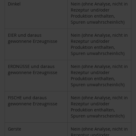
k
Dinkel
Nein (ohne Analyse, nicht in
a
Rezeptur und/oder
f
Produktion enthalten,
f
Spuren unwahrscheinlich)
e
e
EIER und daraus
Nein (ohne Analyse, nicht in
gewonnene Erzeugnisse
Rezeptur und/oder
L
Produktion enthalten,
e
b
Spuren unwahrscheinlich)
e
n
ERDNÜSSE und daraus
Nein (ohne Analyse, nicht in
s
gewonnene Erzeugnisse
Rezeptur und/oder
b
Produktion enthalten,
a
Spuren unwahrscheinlich)
u
m
FISCHE und daraus
Nein (ohne Analyse, nicht in
L
gewonnene Erzeugnisse
Rezeptur und/oder
i
Produktion enthalten,
f
Spuren unwahrscheinlich)
e
L
Gerste
Nein (ohne Analyse, nicht in
i
Rezeptur und/oder
g