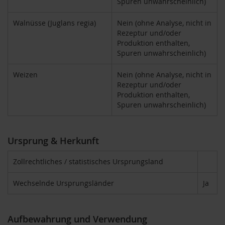
Spuren unwahrscheinlich)
i
g
Walnüsse (Juglans regia)
Nein (ohne Analyse, nicht in
h
Rezeptur und/oder
t
Produktion enthalten,
Spuren unwahrscheinlich)
T
A
Weizen
Nein (ohne Analyse, nicht in
K
Rezeptur und/oder
E
m
Produktion enthalten,
e
Spuren unwahrscheinlich)
/
N
a
Ursprung & Herkunft
t
u
r
Zollrechtliches / statistisches Ursprungsland
e
l
Wechselnde Ursprungsländer
Ja
l
a
Aufbewahrung und Verwendung
L