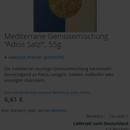
o
d
u
k
t
e
Mediterrane Gemüsemischung
Zum
b
i
Anfang
"Adios Salz!", 55g
s
der
1
Bildergalerie
0
»
Gewürze, Kräuter (gemischt)
springen
E
u
Die mediterran-lauchige Gemüsemischung harmoniert
r
hervorragend zu Pasta, Lasagne, Salaten, Aufläufen oder
o
sonstigen Klassikern.
P
Seien Sie die/der Erste mit einer Bewertung dieses Artikels
r
6,61 €
o
d
u
Inkl. Steuern
,
exkl.
Versandkosten
k
Bestellnr.:
734-00817
t
Lieferzeit nach Deutschland
e
1-2 Wochen
b