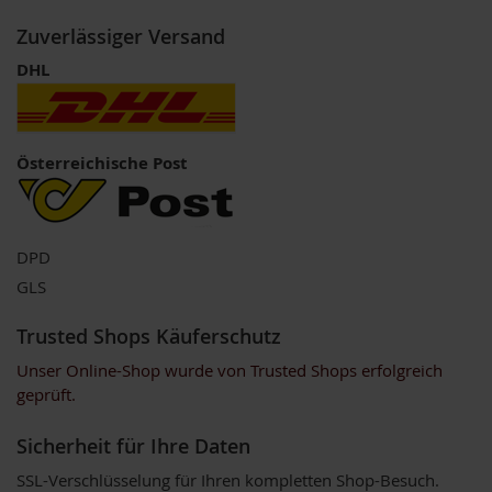
m
o
Zuverlässiger Versand
o
DHL
t
h
i
e
s
Österreichische Post
K
o
m
b
DPD
i
GLS
n
a
t
Trusted Shops Käuferschutz
i
o
Unser Online-Shop wurde von Trusted Shops erfolgreich
n
geprüft.
s
p
Sicherheit für Ihre Daten
r
o
SSL-Verschlüsselung für Ihren kompletten Shop-Besuch.
d