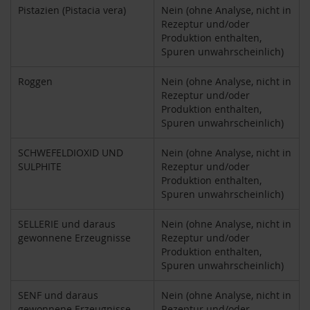
S
Pistazien (Pistacia vera)
Nein (ohne Analyse, nicht in
o
Rezeptur und/oder
n
Produktion enthalten,
n
Spuren unwahrscheinlich)
e
n
t
Roggen
Nein (ohne Analyse, nicht in
o
Rezeptur und/oder
r
Produktion enthalten,
Spuren unwahrscheinlich)
W
e
SCHWEFELDIOXID UND
Nein (ohne Analyse, nicht in
r
z
SULPHITE
Rezeptur und/oder
Produktion enthalten,
Y
Spuren unwahrscheinlich)
o
g
SELLERIE und daraus
Nein (ohne Analyse, nicht in
i
gewonnene Erzeugnisse
Rezeptur und/oder
T
Produktion enthalten,
e
Spuren unwahrscheinlich)
a
Nahrungsergänzung
SENF und daraus
Nein (ohne Analyse, nicht in
gewonnene Erzeugnisse
Rezeptur und/oder