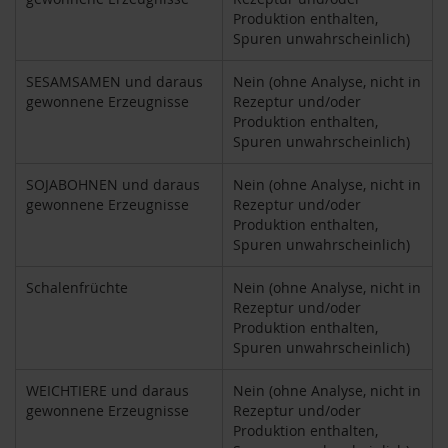
M
Produktion enthalten,
u
Spuren unwahrscheinlich)
l
t
SESAMSAMEN und daraus
Nein (ohne Analyse, nicht in
i
gewonnene Erzeugnisse
Rezeptur und/oder
p
Produktion enthalten,
a
c
Spuren unwahrscheinlich)
k
s
SOJABOHNEN und daraus
Nein (ohne Analyse, nicht in
gewonnene Erzeugnisse
Rezeptur und/oder
D
Produktion enthalten,
r
Spuren unwahrscheinlich)
.
T
Schalenfrüchte
Nein (ohne Analyse, nicht in
ö
Rezeptur und/oder
t
Produktion enthalten,
h
Spuren unwahrscheinlich)
L
i
WEICHTIERE und daraus
Nein (ohne Analyse, nicht in
f
gewonnene Erzeugnisse
Rezeptur und/oder
e
Produktion enthalten,
L