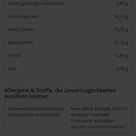
davon gesättigte Fettsäuren
0,80 g
H
e
Kohlenhydrate
34,70 g
r
b
a
davon Zucker
18,00 g
r
i
Ballaststoffe
32,10 g
a
Eiweiß
12,80 g
H
o
l
Salz
0,18 g
l
e
Allergene & Stoffe, die Unverträglichkeiten
K
auslösen können
a
f
f
Cashewnüsse/Kaschunüsse
Nein (ohne Analyse, nicht in
a
(Anacardium occidentale)
Rezeptur und/oder
W
Produktion enthalten,
i
Spuren unwahrscheinlich)
l
d