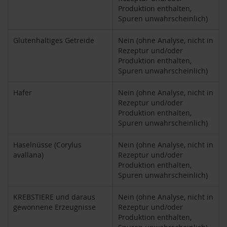
Produktion enthalten,
h
t
Spuren unwahrscheinlich)
M
Glutenhaltiges Getreide
Nein (ohne Analyse, nicht in
o
Rezeptur und/oder
r
Produktion enthalten,
g
Spuren unwahrscheinlich)
e
n
l
Hafer
Nein (ohne Analyse, nicht in
a
Rezeptur und/oder
n
Produktion enthalten,
d
Spuren unwahrscheinlich)
N
Haselnüsse (Corylus
Nein (ohne Analyse, nicht in
a
avallana)
Rezeptur und/oder
t
Produktion enthalten,
u
r
Spuren unwahrscheinlich)
e
l
KREBSTIERE und daraus
Nein (ohne Analyse, nicht in
l
gewonnene Erzeugnisse
Rezeptur und/oder
a
Produktion enthalten,