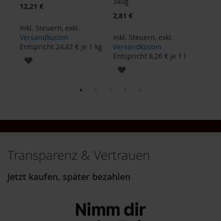
340g
Sonderangebot
12,21 €
7,43
u
Sonderangebot
2,81 €
n
g
Inkl. Steuern
,
exkl.
Inkl
Versandkosten
Inkl. Steuern
,
exkl.
Ver
E
Entspricht
24,42 €
je 1 kg
Versandkosten
Ents
n
 kg
Entspricht
8,26 €
je 1 l
ZUR
z
ZUR
y
WUNSCHLISTE
m
WUNSCHLISTE
e
HINZUFÜGEN
HINZUFÜGEN
F
ü
r
K
i
Transparenz & Vertrauen
n
d
e
Jetzt kaufen, später bezahlen
r
F
ü
r