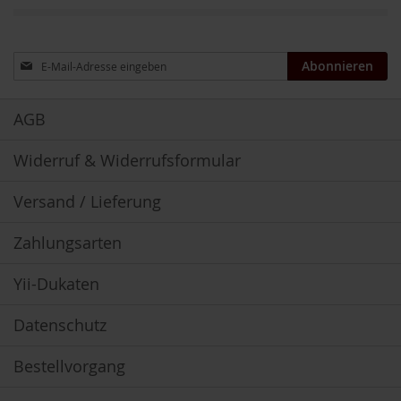
u
k
t
Anmeldung
e
Abonnieren
zum
L
Newsletter:
i
AGB
c
h
Widerruf & Widerrufsformular
t
-
Q
Versand / Lieferung
u
a
n
Zahlungsarten
t
e
Yii-Dukaten
n
-
P
Datenschutz
r
o
Bestellvorgang
d
u
k