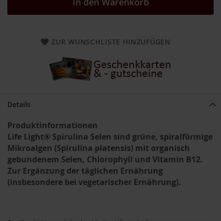
In den Warenkorb
a
r
n
h
o
ZUR WUNSCHLISTE HINZUFÜGEN
u
s
e
B
a
u
Details
c
k
Produktinformationen
h
Life Light® Spirulina Selen sind grüne, spiralförmige
o
Mikroalgen (Spirulina platensis) mit organisch
f
gebundenem Selen, Chlorophyll und Vitamin B12.
B
Zur Ergänzung der täglichen Ernährung
e
(insbesondere bei vegetarischer Ernährung).
l
t
a
n
e