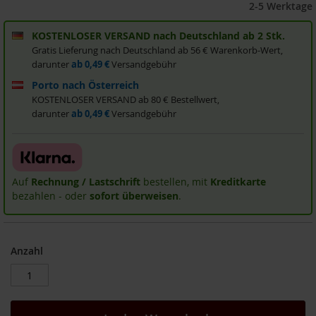
2-5 Werktage
i
s
KOSTENLOSER VERSAND nach Deutschland ab 2 Stk.
2
0
Gratis Lieferung nach Deutschland ab 56 € Warenkorb-Wert,
E
darunter
ab 0,49 €
Versandgebühr
u
Porto nach Österreich
r
KOSTENLOSER VERSAND ab 80 € Bestellwert,
o
darunter
ab 0,49 €
Versandgebühr
Marken
A
l
l
Auf
Rechnung / Lastschrift
bestellen, mit
Kreditkarte
o
bezahlen - oder
sofort überweisen
.
s
A
r
Anzahl
c
h
e
B