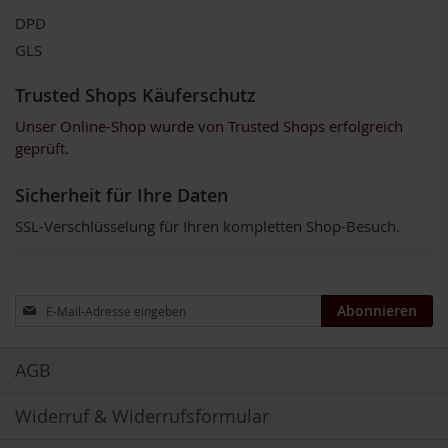
DPD
H
e
GLS
r
b
Trusted Shops Käuferschutz
a
r
Unser Online-Shop wurde von Trusted Shops erfolgreich
i
geprüft.
a
H
Sicherheit für Ihre Daten
o
l
SSL-Verschlüsselung für Ihren kompletten Shop-Besuch.
l
e
K
Anmeldung
Abonnieren
a
zum
f
Newsletter:
f
AGB
a
W
i
Widerruf & Widerrufsformular
l
d