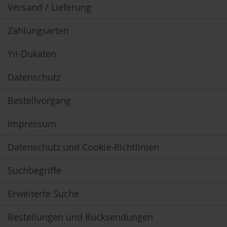
k
Versand / Lieferung
a
f
Zahlungsarten
f
e
e
Yii-Dukaten
L
Datenschutz
e
b
e
Bestellvorgang
n
s
Impressum
b
a
u
Datenschutz und Cookie-Richtlinien
m
Suchbegriffe
L
i
f
Erweiterte Suche
e
L
Bestellungen und Rücksendungen
i
g