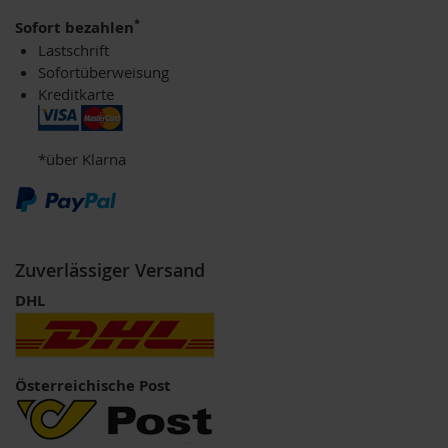
F
*
Sofort bezahlen
o
Lastschrift
n
t
Sofortüberweisung
a
Kreditkarte
i
n
e
*über Klarna
G
o
v
i
n
Zuverlässiger Versand
d
a
DHL
H
e
i
r
Österreichische Post
l
e
r