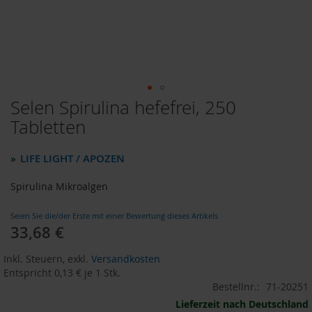
o
d
u
k
t
e
b
i
Selen Spirulina hefefrei, 250
Zum
s
Anfang
Tabletten
1
der
0
Bildergalerie
E
LIFE LIGHT / APOZEN
»
u
springen
r
o
Spirulina Mikroalgen
P
Seien Sie die/der Erste mit einer Bewertung dieses Artikels
r
33,68 €
Sonderangebot
o
d
Inkl. Steuern
,
exkl.
Versandkosten
u
Entspricht
0,13 €
je 1 Stk.
k
t
Bestellnr.:
71-20251
e
Lieferzeit nach Deutschland
b